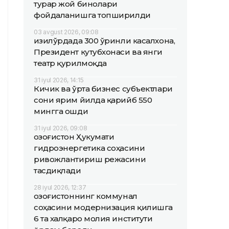
турар жой бинолари
фойдаланишга топширилди
03 avgust 2026, 09:08
Қизилўрдада 300 ўринли касалхона,
Президент кутубхонаси ва янги
театр қурилмоқда
31 iyul 2026, 14:15
Кичик ва ўрта бизнес субъектлари
сони ярим йилда қарийб 550
мингга ошди
31 iyul 2026, 09:08
Қозоғистон Ҳукумати
гидроэнергетика соҳасини
ривожлантириш режасини
тасдиқлади
28 iyul 2026, 12:37
Қозоғистоннинг коммунал
соҳасини модернизация қилишга
6 та халқаро молия институти