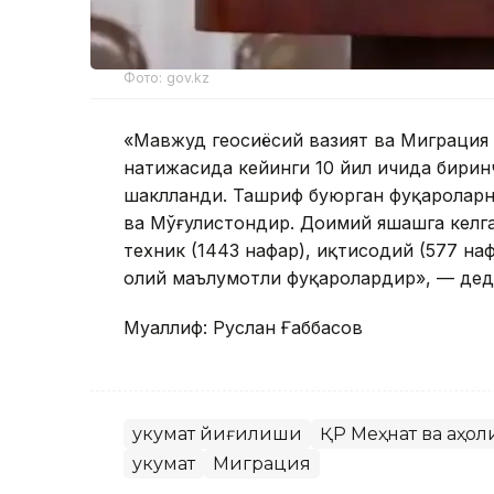
Фото: gov.kz
«Мавжуд геосиёсий вазият ва Миграция
натижасида кейинги 10 йил ичида бирин
шаклланди. Ташриф буюрган фуқароларн
ва Мўғулистондир. Доимий яшашга келга
техник (1443 нафар), иқтисодий (577 наф
олий маълумотли фуқаролардир», — дед
Муаллиф: Руслан Ғаббасов
Ҳукумат йиғилиши
ҚР Меҳнат ва аҳо
Ҳукумат
Миграция