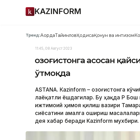
KAZINFORM
Ақорда
Тайинлов
Ҳодиса
Қонун ва интизом
Ко
Тренд:
11:45, 08 Август 2023
Қозоғистонга асосан қай
ўтмоқда
ASTANA. Кazinform – Қозоғистонга кўч
лаёқатли ёшдагилар. Бу ҳақда ҚР Бош
ижтимоий ҳимоя қилиш вазири Тамар
сиёсатини амалга ошириш масалалар
дея хабар беради Kazinform мухбири.