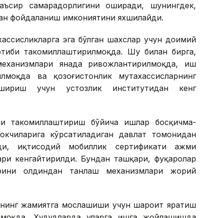
аъсир самарадорлигини оширади, шунингдек,
дан фойдаланиш имкониятини яхшилайди.
хассисликларга эга бўлган шахслар учун доимий
тиби такомиллаштирилмоқда. Шу билан бирга,
еханизмлари янада ривожлантирилмоқда, иш
илмоқда ва қозоғистонлик мутахассисларнинг
ириш учун устозлик институтидан кенг
и такомиллаштириш бўйича ишлар босқичма-
окчиларига кўрсатиладиган давлат томонидан
лди, иқтисодий мобиллик сертификати ҳажми
ри кенгайтирилди. Бундан ташқари, фуқаролар
рини олдиндан танлаш механизмлари жорий
арнинг жамиятга мослашиши учун шароит яратиш
илмоқда. Ҳудудларда уларга ишга жойлашишда