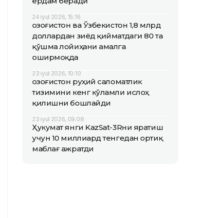
ёрдам беради
24 iyul 2026, 15:16
Қозоғистон ва Ўзбекистон 1,8 млрд
доллардан зиёд қийматдаги 80 та
қўшма лойиҳани амалга
оширмоқда
23 iyul 2026, 10:10
Қозоғистон руҳий саломатлик
тизимини кенг кўламли ислоҳ
қилишни бошлайди
23 iyul 2026, 09:08
Ҳукумат янги KazSat-3Rни яратиш
учун 10 миллиард тенгедан ортиқ
маблағ ажратди