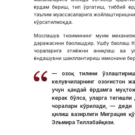
ёрдам бериш, тил ўргатиш, тиббий ёр
таълим муассасаларига жойлаштиришни 
кўрсатилмоқда.
Мослашув тизимининг муҳим механиз
даражасини баҳолашдир. Ушбу баҳолаш 
чораларига эҳтиёжни аниқлаш ва у
ёндашувни шакллантириш имконини бер
— Қозоқ тилини ўзлаштири
келувчиларнинг Қозоғистон 
учун қандай ёрдамга муҳтож
керак бўлса, уларга тегишли
чоралари кўрилади, — деди 
қилиш вазирлиги Миграция қ
Эльмира Тиллабайқизи.