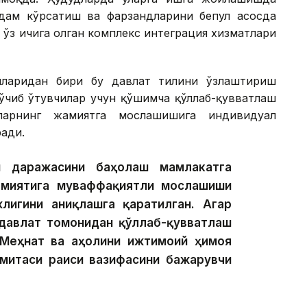
дам кўрсатиш ва фарзандларини бепул асосда
ўз ичига олган комплекс интеграция хизматлари
мларидан бири бу давлат тилини ўзлаштириш
Кўчиб ўтувчилар учун қўшимча қўллаб-қувватлаш
ларнинг жамиятга мослашишига индивидуал
ади.
ш даражасини баҳолаш мамлакатга
жамиятига муваффақиятли мослашиши
лигини аниқлашга қаратилган. Агар
 давлат томонидан қўллаб-қувватлаш
Меҳнат ва аҳолини ижтимоий ҳимоя
ўмитаси раиси вазифасини бажарувчи