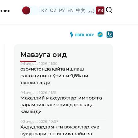
KZ
QZ
РУ
EN
中文
ق ز
ЎЗ
аҳлил
Мавзуга оид
04 avgust 2026, 11:39
Қозоғистонда қайта ишлаш
саноатининг ўсиши 9,8% ни
ташкил этди
04 avgust 2026, 11:15
Маҳаллий маҳсулотлар: импортга
қарамлик қанчалик даражада
камайди
03 avgust 2026, 10:37
Ҳудудларда янги вокзаллар, сув
қувурлари, логистика хаби ва