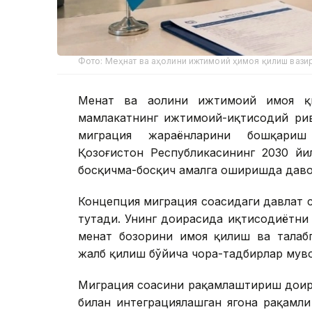
Фото: Меҳнат ва аҳолини ижтимоий ҳимоя қилиш вази
Меҳнат ва аҳолини ижтимоий ҳимоя қ
мамлакатнинг ижтимоий-иқтисодий рив
миграция жараёнларини бошқариш
Қозоғистон Республикасининг 2030 йи
босқичма-босқич амалга оширишда даво
Концепция миграция соҳасидаги давлат 
тутади. Унинг доирасида иқтисодиётни 
меҳнат бозорини ҳимоя қилиш ва тала
жалб қилиш бўйича чора-тадбирлар мув
Миграция соҳасини рақамлаштириш доир
билан интеграциялашган ягона рақамл