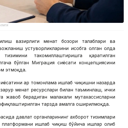
рлиги
илиш вазирлиги меҳнат бозори талаблари ва
ожланиш устуворликларини ҳисобга олган ҳолда
 тизимини такомиллаштиришга қаратилган
лгача бўлган Миграция сиёсати концепциясини
м этмоқда.
сиёсатини ҳар томонлама ишлаб чиқишни назарда
зарур меҳнат ресурслари билан таъминлаш, ички
бга жавоб берадиган малакали мутахассисларни
офиқлаштирилган тарзда амалга оширилмоқда.
асида давлат органларининг ахборот тизимлари
и платформани ишлаб чиқиш бўйича ишлар олиб