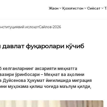
Жаҳон
Қозоғистон
Сиёсат
Т
нституциявий ислоҳот
Сайлов-2026
си давлат фуқаролари кўчиб
иб келганларнинг аксарияти меҳнатга
 вазири ўринбосари – Меҳнат ва аҳолини
а Дуйсенова Ҳукумат йиғилишида миграция
ини муҳокама қилиш чоғида маълум қилди,