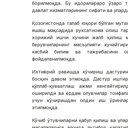
борилмоқда. Бу идоралараро ўзаро т
давлат хизматларининг сифати ва улар
Қозоғистонда талаб юқори бўлган мута
яшаш мақсадида рухсатнома олиш тар
хорижий ишчи кучини жалб қилиш м
берувчиларнинг масъулияти кучайтир
касбий билим ва тажрибасини ош
фойдаланилмоқда.
Ихтиёрий равишда кўчириш дастурин
босқич давом этмоқда. Дастур иштир
қўллаб-қувватлаш ҳажми кенгайтири
оширилди ва ёрдам олувчилар тоифала
учун кўчиришдан олдин иш ўринла
этилмоқда.
Кўчиб ўтувчиларни қабул қилиш ва ул
масалаларига алоҳида эътибор қарат