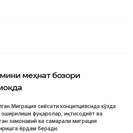
имини меҳнат бозори
моқда
лган Миграция сиёсати концепциясида кўзда
 оширилиши фуқаролар, иқтисодиёт ва
ан замонавий ва самарали миграция
иришга ёрдам беради.