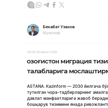
Бекабат Узаков
Муаллиф
09:08, 05 Август 2026
Қозоғистон миграция тиз
талабларига мослаштир
ASTANА. Кazinform — 2030 йилгача бў
тутилган чора-тадбирларнинг амалга
давлат манфаатларига жавоб берадиг
бошқарув тизимини янада ривожлант