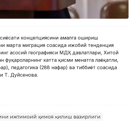
 сиёсати концепциясини амалга ошириш
чи марта миграция соҳасида ижобий тенденция
инг асосий географияси МДҲ давлатлари, Хитой
н фуқароларнинг катта қисми меҳнатга лаёқатли,
ар), педагогика (288 нафар) ва тиббиёт соҳасида
и Т. Дуйсенова.
лини ижтимоий ҳимоя қилиш вазирлиги