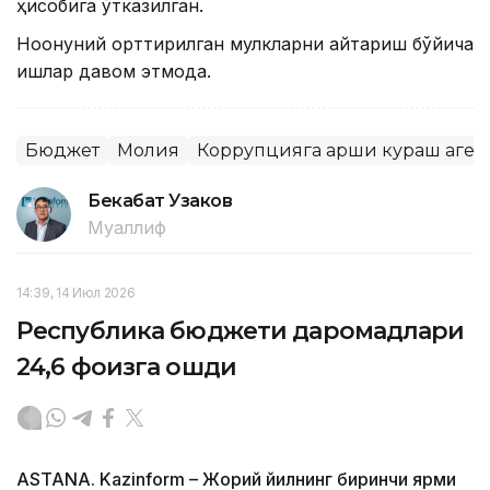
ҳисобига ўтказилган.
Ноқонуний орттирилган мулкларни қайтариш бўйича
ишлар давом этмоқда.
Бюджет
Молия
Коррупцияга қарши кураш аген
Бекабат Узаков
Муаллиф
14:39, 14 Июл 2026
Республика бюджети даромадлари
24,6 фоизга ошди
ASTANA. Kazinform – Жорий йилнинг биринчи ярми