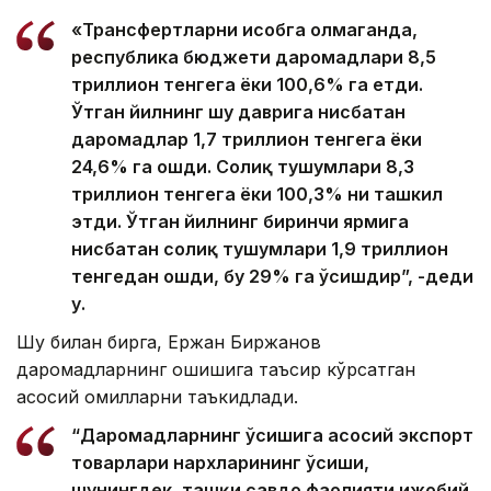
«Трансфертларни ҳисобга олмаганда,
республика бюджети даромадлари 8,5
триллион тенгега ёки 100,6% га етди.
Ўтган йилнинг шу даврига нисбатан
даромадлар 1,7 триллион тенгега ёки
24,6% га ошди. Солиқ тушумлари 8,3
триллион тенгега ёки 100,3% ни ташкил
этди. Ўтган йилнинг биринчи ярмига
нисбатан солиқ тушумлари 1,9 триллион
тенгедан ошди, бу 29% га ўсишдир”, -деди
у.
Шу билан бирга, Ержан Биржанов
даромадларнинг ошишига таъсир кўрсатган
асосий омилларни таъкидлади.
“Даромадларнинг ўсишига асосий экспорт
товарлари нархларининг ўсиши,
шунингдек, ташқи савдо фаолияти ижобий