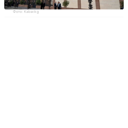
Фото: Kabar.kg
Миллий банк маълумотларига кўра, 2025 йил
якунида банк сектори умумий активлари 1 трлн
211,2 млрд сомни ташкил этган.
Шунингдек, банк сектори мижозларининг кредит
портфели 569,8 млрд сомга етди. Бу йил бошига
нисбатан 12,4 фоизга кўп. 2025 йил охирида ушбу
кўрсаткич 507,0 млрд сомни ташкил этган.
Банк тизимидаги таснифланган кредитлар улуши
умумий кредит портфелининг 11,2 фоизини ёки
64,0 млрд сомни ташкил қилди. 2025 йил охирида
бу кўрсаткич 10,5 фоиз ёки 53,0 млрд сом бўлган.
Муддати ўтган кредитлар ҳажми 10,5 млрд сомни
ёки банк тизими кредит портфелининг 1,8 фоизини