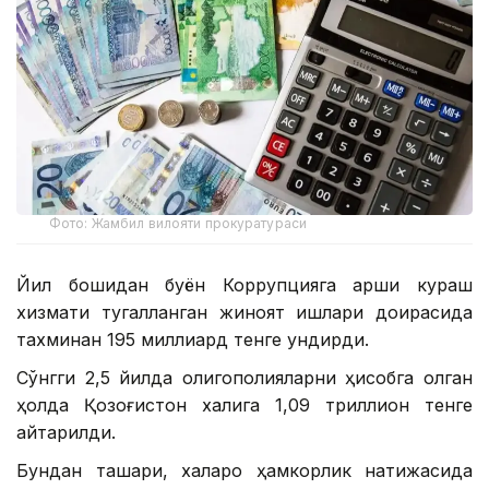
Фото: Жамбил вилояти прокуратураси
Йил бошидан буён Коррупцияга қарши кураш
хизмати тугалланган жиноят ишлари доирасида
тахминан 195 миллиард тенге ундирди.
Сўнгги 2,5 йилда олигополияларни ҳисобга олган
ҳолда Қозоғистон халқига 1,09 триллион тенге
қайтарилди.
Бундан ташқари, халқаро ҳамкорлик натижасида