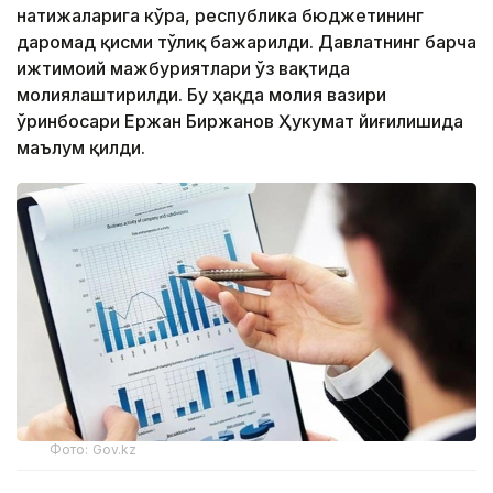
натижаларига кўра, республика бюджетининг
даромад қисми тўлиқ бажарилди. Давлатнинг барча
ижтимоий мажбуриятлари ўз вақтида
молиялаштирилди. Бу ҳақда молия вазири
ўринбосари Ержан Биржанов Ҳукумат йиғилишида
маълум қилди.
Фото: Gov.kz