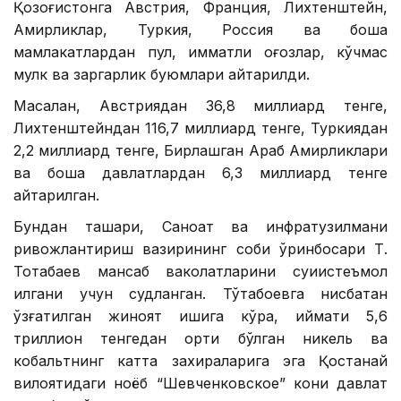
Қозоғистонга Австрия, Франция, Лихтенштейн,
Амирликлар, Туркия, Россия ва бошқа
мамлакатлардан пул, қимматли қоғозлар, кўчмас
мулк ва заргарлик буюмлари қайтарилди.
Масалан, Австриядан 36,8 миллиард тенге,
Лихтенштейндан 116,7 миллиард тенге, Туркиядан
2,2 миллиард тенге, Бирлашган Араб Амирликлари
ва бошқа давлатлардан 6,3 миллиард тенге
қайтарилган.
Бундан ташқари, Саноат ва инфратузилмани
ривожлантириш вазирининг собиқ ўринбосари Т.
Тоқтабаев мансаб ваколатларини суиистеъмол
қилгани учун судланган. Тўқтабоевга нисбатан
қўзғатилган жиноят ишига кўра, қиймати 5,6
триллион тенгедан ортиқ бўлган никель ва
кобальтнинг катта захираларига эга Қостанай
вилоятидаги ноёб “Шевченковское” кони давлат