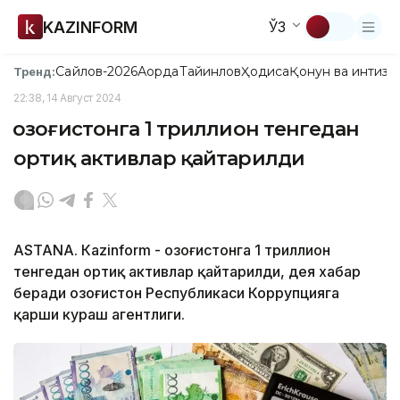
KAZINFORM
ЎЗ
Сайлов-2026
Ақорда
Тайинлов
Ҳодиса
Қонун ва интизо
Тренд:
22:38, 14 Август 2024
Қозоғистонга 1 триллион тенгедан
ортиқ активлар қайтарилди
ASTANА. Кazinform - Қозоғистонга 1 триллион
тенгедан ортиқ активлар қайтарилди, дея хабар
беради Қозоғистон Республикаси Коррупцияга
қарши кураш агентлиги.