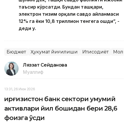
таъсир кўрсатди. Бундан ташқари,
электрон тизим орқали савдо айланмаси
12% га ёки 10,8 триллион тенгега ошди”, -
деди у.
Бюджет
Ҳукумат йиғилиши
Иқтисодиёт
Моли
Ляззат Сейданова
Муаллиф
13:31, 26 Июн 2026
Қирғизистон банк сектори умумий
активлари йил бошидан бери 28,6
фоизга ўсди