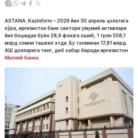
ASTANA. Kazinform – 2026 йил 30 апрель ҳолатига
кўра, Қирғизистон банк сектори умумий активлари
йил бошидан буён 28,6 фоизга ошиб, 1 трлн 558,1
млрд сомни ташкил этди. Бу тахминан 17,81 млрд
АҚШ долларига тенг, деб хабар беради Қирғизистон
Миллий банки
.