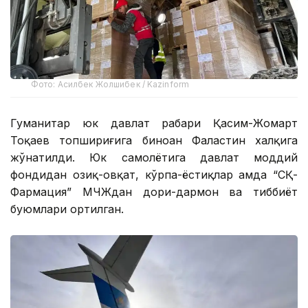
Фото: Асилбек Жолшибек / Kazinform
Гуманитар юк давлат раҳбари Қасим-Жомарт
Тоқаев топшириғига биноан Фаластин халқига
жўнатилди. Юк самолётига давлат моддий
фондидан озиқ-овқат, кўрпа-ёстиқлар ҳамда “СҚ-
Фармация” МЧЖдан дори-дармон ва тиббиёт
буюмлари ортилган.