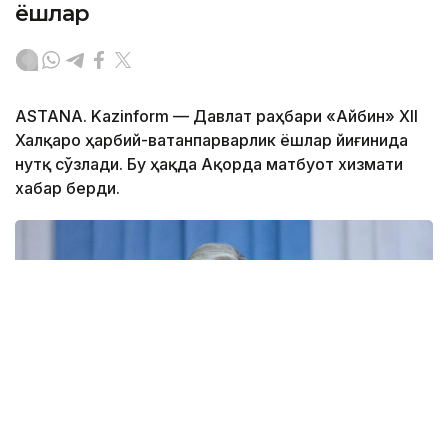
ёшлар
ASTANA. Kazinform — Давлат раҳбари «Айбин» XII
Халқаро ҳарбий-ватанпарварлик ёшлар йиғинида
нутқ сўзлади. Бу ҳақда Ақорда матбуот хизмати
хабар берди.