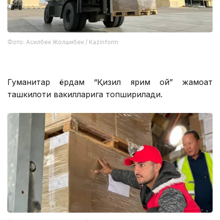
Фото: Асилбек Жолшибек / Kazinform
Гуманитар ёрдам “Қизил ярим ой” жамоат
ташкилоти вакилларига топширилади.