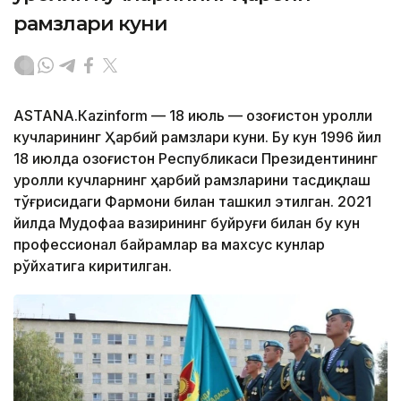
рамзлари куни
АSTANА.Кazinform — 18 июль — Қозоғистон Қуролли
кучларининг Ҳарбий рамзлари куни. Бу кун 1996 йил
18 июлда Қозоғистон Республикаси Президентининг
Қуролли кучларнинг ҳарбий рамзларини тасдиқлаш
тўғрисидаги Фармони билан ташкил этилган. 2021
йилда Мудофаа вазирининг буйруғи билан бу кун
профессионал байрамлар ва махсус кунлар
рўйхатига киритилган.