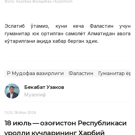
Фото: Асилбек Жолшибек / Kazinform
Эслатиб ўтамиз, куни кеча Фаластин учун
гуманитар юк ортилган самолёт Алматидан ҳавога
кўтарилгани ҳақида хабар берган эдик.
ҚР Мудофаа вазирлиги
Фаластин
Гуманитар ёр
Бекабат Узаков
Муаллиф
11:20, 18 Июл 2026
18 июль — Қозоғистон Республикаси
Қуролли кучларининг Ҳарбий