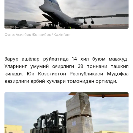
Фото: Асилбек Жолшибек / Kazinform
Зарур ашёлар рўйхатида 14 хил буюм мавжуд.
Уларнинг умумий оғирлиги 38 тоннани ташкил
қилади. Юк Қозоғистон Республикаси Мудофаа
вазирлиги ҳарбий кучлари томонидан ортилди.