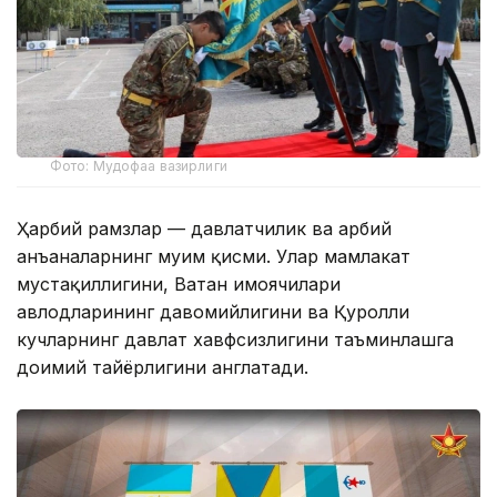
Фото: Мудофаа вазирлиги
Ҳарбий рамзлар — давлатчилик ва ҳарбий
анъаналарнинг муҳим қисми. Улар мамлакат
мустақиллигини, Ватан ҳимоячилари
авлодларининг давомийлигини ва Қуролли
кучларнинг давлат хавфсизлигини таъминлашга
доимий тайёрлигини англатади.