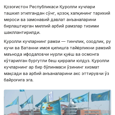
Қозоғистон Республикаси Қуролли кучлари
ташкил этилгандан сўнг, қозоқ халқининг тарихий
мероси ва замонавий давлат анъаналарини
бирлаштирган миллий ҳарбий рамзлар тизими
шакллантирилди.
Қуролли кучларнинг рамзи — тинчлик, озодлик, руҳ
кучи ва Ватанни ҳимоя қилишга тайёрликни рамзий
маънода ифодаловчи нурли қуёш ва осмонга
кўтарилган бургутли беш қиррали юлдуз. Қуролли
кучларнинг ҳар бир бўлинмаси ўзининг хизмат
мақсади ва ҳарбий анъаналарини акс эттирувчи ўз
байроғига эга.