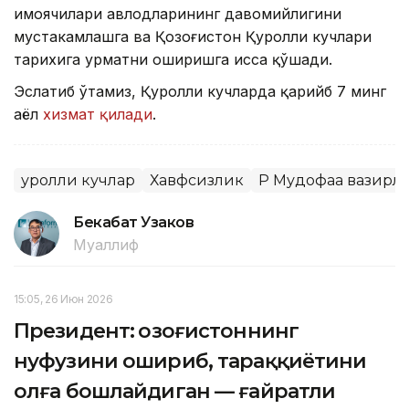
ҳимоячилари авлодларининг давомийлигини
мустаҳкамлашга ва Қозоғистон Қуролли кучлари
тарихига ҳурматни оширишга ҳисса қўшади.
Эслатиб ўтамиз, Қуролли кучларда қарийб 7 минг
аёл
хизмат қилади
.
Қуролли кучлар
Хавфсизлик
ҚР Мудофаа вазирл
Бекабат Узаков
Муаллиф
15:05, 26 Июн 2026
Президент: Қозоғистоннинг
нуфузини ошириб, тараққиётини
олға бошлайдиган — ғайратли