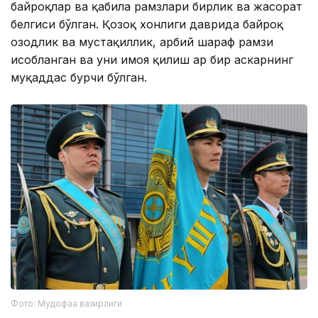
байроқлар ва қабила рамзлари бирлик ва жасорат
белгиси бўлган. Қозоқ хонлиги даврида байроқ
озодлик ва мустақиллик, ҳарбий шараф рамзи
ҳисобланган ва уни ҳимоя қилиш ҳар бир аскарнинг
муқаддас бурчи бўлган.
Фото: Мудофаа вазирлиги