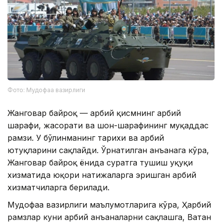
Фото: Мудофаа вазирлиги
Жанговар байроқ — ҳарбий қисмнинг ҳарбий
шарафи, жасорати ва шон-шарафининг муқаддас
рамзи. У бўлинманинг тарихи ва ҳарбий
ютуқларини сақлайди. Ўрнатилган анъанага кўра,
Жанговар байроқ ёнида суратга тушиш ҳуқуқи
хизматида юқори натижаларга эришган ҳарбий
хизматчиларга берилади.
Мудофаа вазирлиги маълумотларига кўра, Ҳарбий
рамзлар куни ҳарбий анъаналарни сақлашга, Ватан