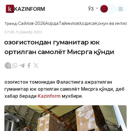
KAZINFORM
ЎЗ
Сайлов-2026
Ақорда
Тайинлов
Ҳодиса
Қонун ва интизо
Тренд:
07:46, 11 Декабр 2023
Қозоғистондан гуманитар юк
ортилган самолёт Мисрга қўнди
Қозоғистон томонидан Фаластинга ажратилган
гуманитар юк ортилган самолёт Мисрга қўнди, деб
хабар беради
Kazinform
мухбири.