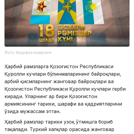
Фото: Мудофаа вазирлиги
Ҳарбий рамзларга Қозоғистон Республикаси
Қуролли кучлари бўлинмаларининг байроқлари,
ҳарбий қисмларнинг жанговар байроқлари ва
Қозоғистон Республикаси Қуролли кучлари герби
киради. Уларнинг ҳар бири Қозоғистон
армиясининг тарихи, шарафи ва қадриятларини
ўзида мужассам этган.
Ҳарбий рамзлар тарихи узоқ ўтмишга бориб
тақалади. Туркий халқлар орасида жанговар