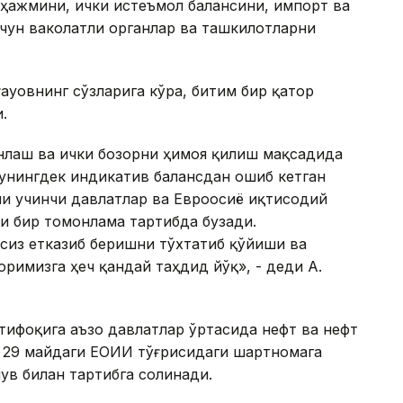
ҳажмини, ички истеъмол балансини, импорт ва
чун ваколатли органлар ва ташкилотларни
ауовнинг сўзларига кўра, битим бир қатор
.
нлаш ва ички бозорни ҳимоя қилиш мақсадида
унингдек индикатив балансдан ошиб кетган
ни учинчи давлатлар ва Евроосиё иқтисодий
и бир томонлама тартибда бузади.
сиз етказиб беришни тўхтатиб қўйиши ва
римизга ҳеч қандай таҳдид йўқ», - деди А.
тифоқига аъзо давлатлар ўртасида нефт ва нефт
л 29 майдаги ЕОИИ тўғрисидаги шартномага
в билан тартибга солинади.