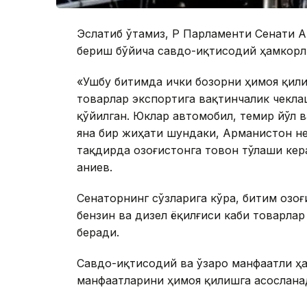
Эслатиб ўтамиз, ҚР Парламенти Сенати 
бериш бўйича савдо-иқтисодий ҳамкорл
«Ушбу битимда ички бозорни ҳимоя қил
товарлар экспортига вақтинчалик чекла
қўйилган. Юклар автомобил, темир йўл 
яна бир жиҳати шундаки, Арманистон не
тақдирда Қозоғистонга товон тўлаши ке
Қаниев.
Сенаторнинг сўзларига кўра, битим Қозо
бензин ва дизел ёқилғиси каби товарлар
беради.
Савдо-иқтисодий ва ўзаро манфаатли ҳа
манфаатларини ҳимоя қилишга асослана