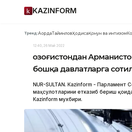
KAZINFORM
Ақорда
Тайинлов
Ҳодиса
Қонун ва интизом
Ко
Тренд:
12:40, 26 Май 2022
Қозоғистондан Арманисто
бошқа давлатларга сотил
NUR-SULTAN. Кazinform - Парламент С
маҳсулотларини етказиб бериш қоид
Кazinform мухбири.