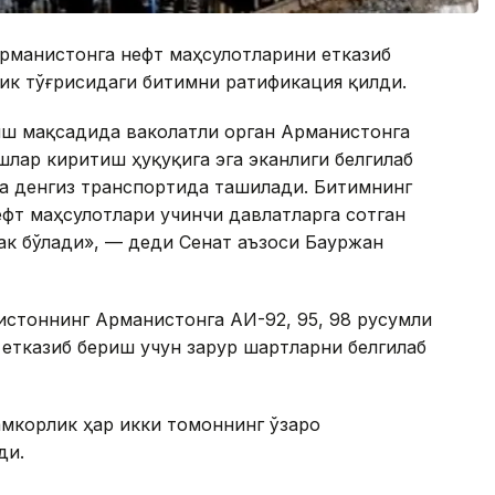
Арманистонга нефт маҳсулотларини етказиб
ик тўғрисидаги битимни ратификация қилди.
иш мақсадида ваколатли орган Арманистонга
шлар киритиш ҳуқуқига эга эканлиги белгилаб
ва денгиз транспортида ташилади. Битимнинг
фт маҳсулотлари учинчи давлатларга сотган
рак бўлади», — деди Сенат аъзоси Бауржан
ғистоннинг Арманистонга АИ-92, 95, 98 русумли
 етказиб бериш учун зарур шартларни белгилаб
мкорлик ҳар икки томоннинг ўзаро
ди.