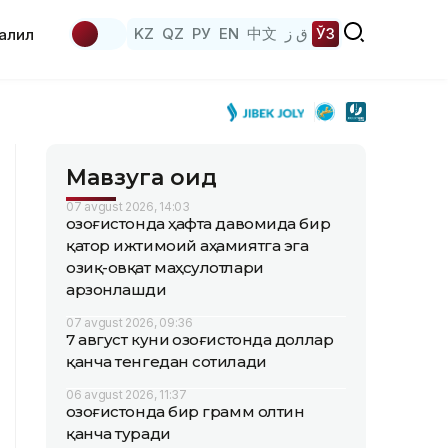
KZ
QZ
РУ
EN
中文
ق ز
ЎЗ
аҳлил
Мавзуга оид
07 avgust 2026, 14:03
Қозоғистонда ҳафта давомида бир
қатор ижтимоий аҳамиятга эга
озиқ-овқат маҳсулотлари
арзонлашди
07 avgust 2026, 09:36
7 август куни Қозоғистонда доллар
қанча тенгедан сотилади
06 avgust 2026, 11:37
Қозоғистонда бир грамм олтин
қанча туради