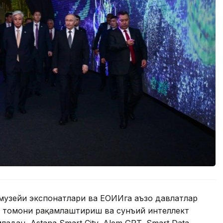
музейи экспонатлари ва ЕОИИга аъзо давлатлар
н томони рақамлаштириш ва сунъий интеллект
адан, Astana Smart City, Alem GPT, Smart Data