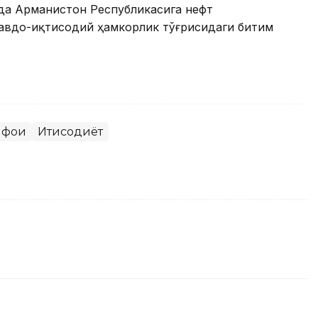
ида Арманистон Республикасига нефт
савдо-иқтисодий ҳамкорлик тўғрисидаги битим
фоқи
Иқтисодиёт