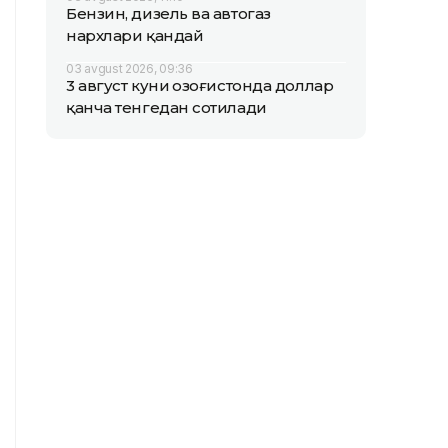
Бензин, дизель ва автогаз
нархлари қандай
03 avgust 2026, 09:36
3 август куни Қозоғистонда доллар
қанча тенгедан сотилади