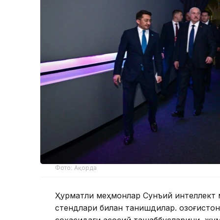
Фото: Ақорда
Ҳурматли меҳмонлар Сунъий интеллект 
стендлари билан танишдилар. Қозоғисто
соҳасидаги асосий ташаббусларини, жумл