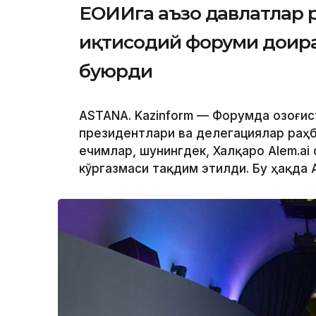
ЕОИИга аъзо давлатлар 
иқтисодий форуми доира
буюрди
ASTANA. Kazinform — Форумда Қозоғист
президентлари ва делегациялар раҳб
ечимлар, шунингдек, Халқаро Alem.ai
кўргазмаси тақдим этилди. Бу ҳақда 