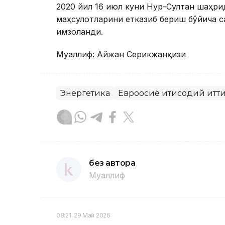
2020 йил 16 июл куни Нур-Султан шаҳр
маҳсулотларини етказиб бериш бўйича 
имзоланди.
Муаллиф: Айжан Серикжанқизи
Энергетика
Евроосиё иқтисодий итти
без автора
Муаллиф
08:21, 29 Май 2026