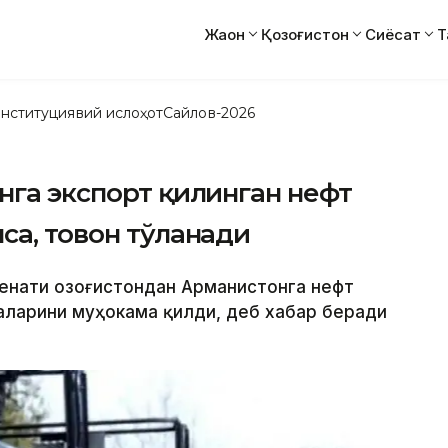
Жаҳон
Қозоғистон
Сиёсат
Т
нституциявий ислоҳот
Сайлов-2026
нга экспорт қилинган нефт
са, товон тўланади
енати Қозоғистондан Арманистонга нефт
аларини муҳокама қилди, деб хабар беради