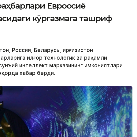
раҳбарлари Евроосиё
сидаги кўргазмага ташриф
он, Россия, Беларусь, Қирғизистон
арларига илғор технологик ва рақамли
 сунъий интеллект марказининг имкониятлари
Ақорда хабар берди.