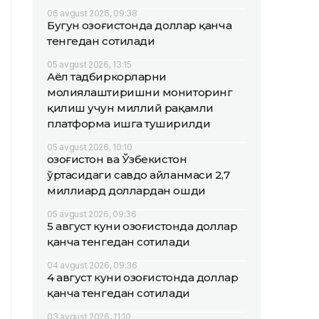
06 avgust 2026, 09:38
Бугун Қозоғистонда доллар қанча
тенгедан сотилади
05 avgust 2026, 13:15
Аёл тадбиркорларни
молиялаштиришни мониторинг
қилиш учун миллий рақамли
платформа ишга туширилди
05 avgust 2026, 10:10
Қозоғистон ва Ўзбекистон
ўртасидаги савдо айланмаси 2,7
миллиард доллардан ошди
05 avgust 2026, 09:36
5 август куни Қозоғистонда доллар
қанча тенгедан сотилади
04 avgust 2026, 09:36
4 август куни Қозоғистонда доллар
қанча тенгедан сотилади
03 avgust 2026, 11:10