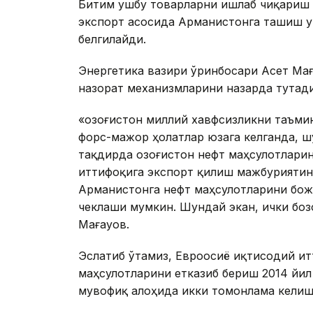
Битим ушбу товарларни ишлаб чиқариш 
экспорт асосида Арманистонга ташиш у
белгилайди.
Энергетика вазири ўринбосари Асет Мағ
назорат механизмларини назарда тутади
«Қозоғистон миллий хавфсизликни таъми
форс-мажор ҳолатлар юзага келганда, ш
тақдирда Қозоғистон нефт маҳсулотлари
иттифоқига экспорт қилиш мажбуриятин
Арманистонга нефт маҳсулотларини бож
чеклаши мумкин. Шундай экан, ички бозо
Мағауов.
Эслатиб ўтамиз, Евроосиё иқтисодий ит
маҳсулотларини етказиб бериш 2014 йи
мувофиқ алоҳида икки томонлама келишу