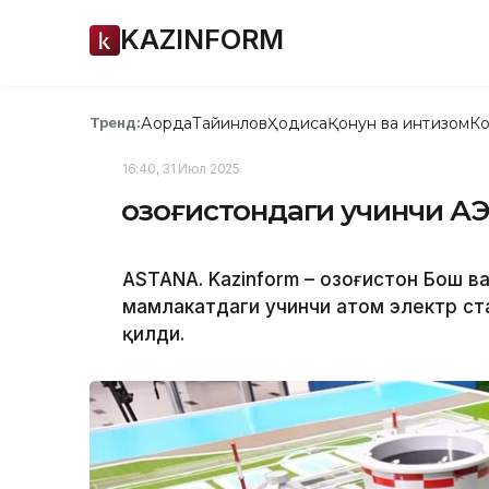
KAZINFORM
Ақорда
Тайинлов
Ҳодиса
Қонун ва интизом
Ко
Тренд:
16:40, 31 Июл 2025
Қозоғистондаги учинчи А
ASTANA. Kazinform – Қозоғистон Бош 
мамлакатдаги учинчи атом электр ст
қилди.