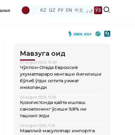
KZ
QZ
РУ
EN
中文
ق ز
ЎЗ
аҳлил
Мавзуга оид
07 avgust 2026, 15:38
Чўлпон-Отада Евроосиё
ҳукуматлараро кенгаши йиғилиши
бўлиб ўтди: олтита ҳужжат
имзоланди
04 avgust 2026, 11:39
Қозоғистонда қайта ишлаш
саноатининг ўсиши 9,8% ни
ташкил этди
04 avgust 2026, 11:15
Маҳаллий маҳсулотлар: импортга