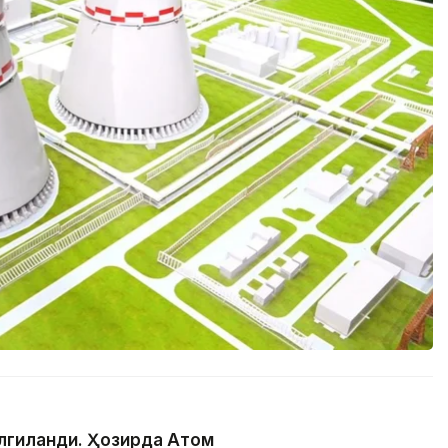
елгиланди. Ҳозирда Атом