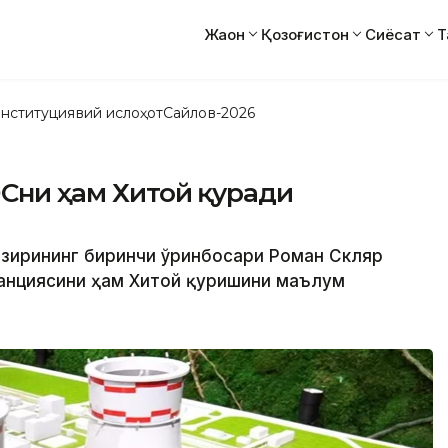
Жаҳон
Қозоғистон
Сиёсат
Т
нституциявий ислоҳот
Сайлов-2026
ЭСни ҳам Хитой қуради
вазирининг биринчи ўринбосари Роман Скляр
анциясини ҳам Хитой қуришини маълум