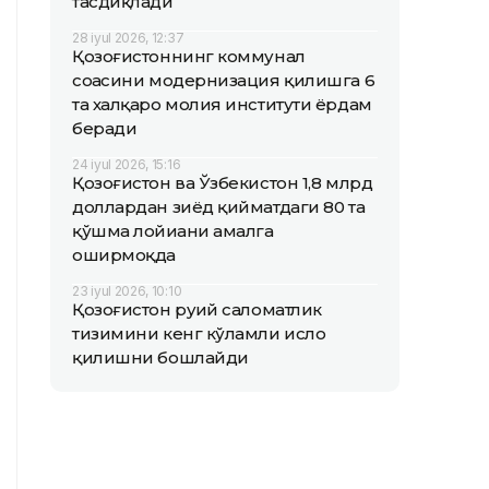
тасдиқлади
28 iyul 2026, 12:37
Қозоғистоннинг коммунал
соҳасини модернизация қилишга 6
та халқаро молия институти ёрдам
беради
24 iyul 2026, 15:16
Қозоғистон ва Ўзбекистон 1,8 млрд
доллардан зиёд қийматдаги 80 та
қўшма лойиҳани амалга
оширмоқда
23 iyul 2026, 10:10
Қозоғистон руҳий саломатлик
тизимини кенг кўламли ислоҳ
қилишни бошлайди