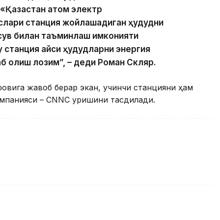
«Қазақстан атом электр
лари станция жойлашадиган ҳудудни
а сув билан таъминлаш имконияти
 станция қайси ҳудудларни энергия
б олиш лозим”, – деди Роман Скляр.
ровига жавоб берар экан, учинчи станцияни ҳам
мпанияси – CNNC қуришини тасдиқлади.