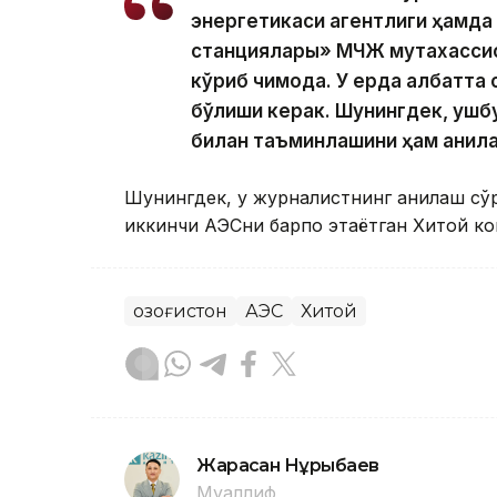
энергетикаси агентлиги ҳамда 
станциялары» МЧЖ мутахассис
кўриб чиқмоқда. У ерда албатт
бўлиши керак. Шунингдек, ушбу
билан таъминлашини ҳам аниқла
Шунингдек, у журналистнинг аниқлаш сў
иккинчи АЭСни барпо этаётган Хитой ко
Қозоғистон
АЭС
Хитой
Жарасқан Нұрыбаев
Муаллиф