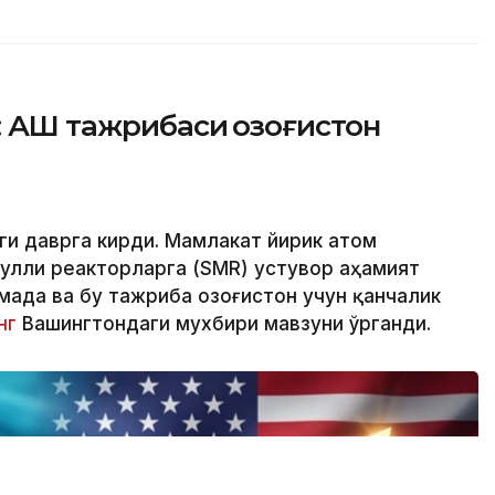
 АҚШ тажрибаси Қозоғистон
нги даврга кирди. Мамлакат йирик атом
дулли реакторларга (SMR) устувор аҳамият
ада ва бу тажриба Қозоғистон учун қанчалик
нг
Вашингтондаги мухбири мавзуни ўрганди.