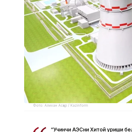
Фото: Алихан Асқар / Kazinform
“Учинчи АЭСни Хитой қуриши б