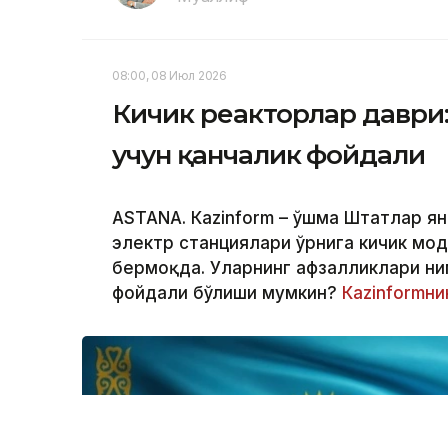
08:00, 08 Июл 2026
Кичик реакторлар даври:
учун қанчалик фойдали
ASTANА. Кazinform – Қўшма Штатлар я
электр станциялари ўрнига кичик мо
бермоқда. Уларнинг афзалликлари ним
фойдали бўлиши мумкин?
Кazinformни