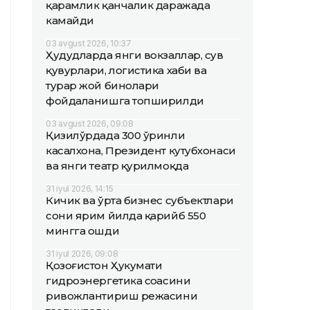
қарамлик қанчалик даражада
камайди
03 avgust 2026, 10:37
Ҳудудларда янги вокзаллар, сув
қувурлари, логистика хаби ва
турар жой бинолари
фойдаланишга топширилди
03 avgust 2026, 09:08
Қизилўрдада 300 ўринли
касалхона, Президент кутубхонаси
ва янги театр қурилмоқда
31 iyul 2026, 14:15
Кичик ва ўрта бизнес субъектлари
сони ярим йилда қарийб 550
мингга ошди
31 iyul 2026, 09:08
Қозоғистон Ҳукумати
гидроэнергетика соҳасини
ривожлантириш режасини