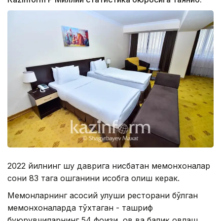
2022 йилнинг шу даврига нисбатан меҳмонхоналар
сони 83 тага ошганини ҳисобга олиш керак.
Меҳмонларнинг асосий улуши ресторани бўлган
меҳмонхоналарда тўхтаган - ташриф
буюрувчиларнинг 54 фоизи, ов ва балиқ овлаш