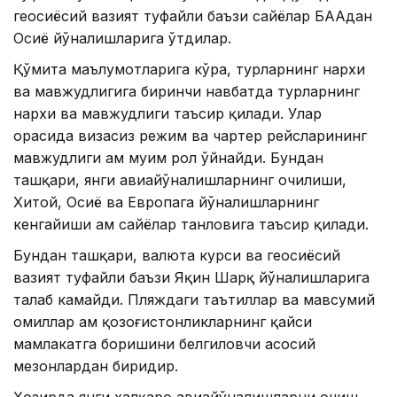
геосиёсий вазият туфайли баъзи сайёҳлар БААдан
Осиё йўналишларига ўтдилар.
Қўмита маълумотларига кўра, турларнинг нархи
ва мавжудлигига биринчи навбатда турларнинг
нархи ва мавжудлиги таъсир қилади. Улар
орасида визасиз режим ва чартер рейсларининг
мавжудлиги ҳам муҳим рол ўйнайди. Бундан
ташқари, янги авиайўналишларнинг очилиши,
Хитой, Осиё ва Европага йўналишларнинг
кенгайиши ҳам сайёҳлар танловига таъсир қилади.
Бундан ташқари, валюта курси ва геосиёсий
вазият туфайли баъзи Яқин Шарқ йўналишларига
талаб камайди. Пляждаги таътиллар ва мавсумий
омиллар ҳам қозоғистонликларнинг қайси
мамлакатга боришини белгиловчи асосий
мезонлардан биридир.