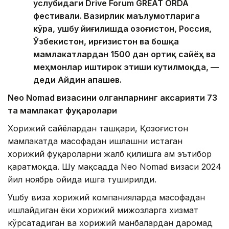
услубидаги Drive Forum GREAT ORDA
фестивали. Вазирлик маълумотларига
кўра, ушбу йиғилишда Қозоғистон, Россия,
Ўзбекистон, Қирғизистон ва бошқа
мамлакатлардан 1500 дан ортиқ сайёҳ ва
меҳмонлар иштирок этиши кутилмоқда, —
деди Айдин Қапашев.
Neo Nomad визасини олганларнинг аксарияти 73
та мамлакат фуқаролари
Хорижий сайёҳлардан ташқари, Қозоғистон
мамлакатда масофадан ишлашни истаган
хорижий фуқароларни жалб қилишга ҳам эътибор
қаратмоқда. Шу мақсадда Neo Nomad визаси 2024
йил ноябрь ойида ишга туширилди.
Ушбу виза хорижий компанияларда масофадан
ишлайдиган ёки хорижий мижозларга хизмат
кўрсатадиган ва хорижий манбалардан даромад