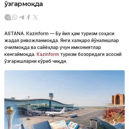
ўзгармоқда
ASTANА. Кazinform — Бу йил ҳам туризм соҳаси
жадал ривожланмоқда. Янги халқаро йўналишлар
очилмоқда ва сайёҳлар учун имкониятлар
кенгаймоқда.
Кazinform
туризм бозоридаги асосий
ўзгаришларни кўриб чиқди.