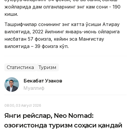
жойларида дам олганларнинг энг кам сони - 190
киши.
Ташрифчилар сонининг энг катта ўсиши Атирау
вилоятида, 2022 йилнинг январь-июнь ойларига
нисбатан 57 фоизга, кейин эса Манғистау
вилоятида – 39 фоизга кўп.
Статистика
Туризм
Бекабат Узаков
Муаллиф
08:00, 03 Август 2026
Янги рейслар, Neo Nomad:
Қозоғистонда туризм соҳаси қандай