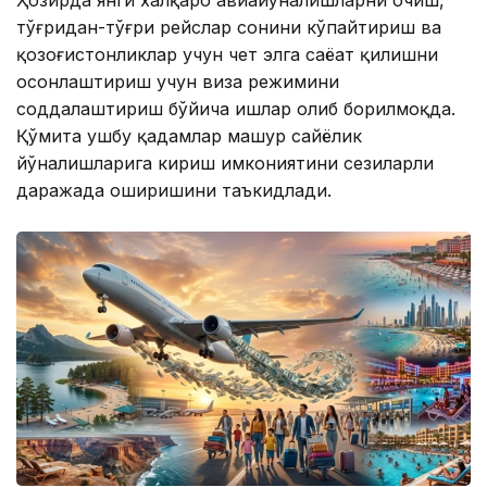
Ҳозирда янги халқаро авиайўналишларни очиш,
тўғридан-тўғри рейслар сонини кўпайтириш ва
қозоғистонликлар учун чет элга саёҳат қилишни
осонлаштириш учун виза режимини
соддалаштириш бўйича ишлар олиб борилмоқда.
Қўмита ушбу қадамлар машҳур сайёҳлик
йўналишларига кириш имкониятини сезиларли
даражада оширишини таъкидлади.