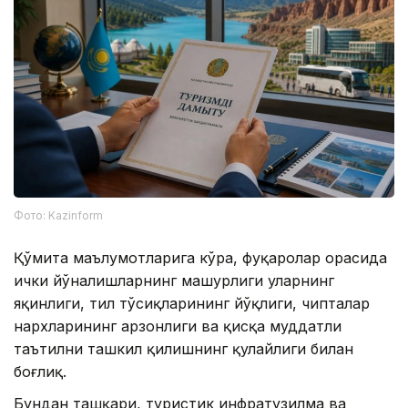
Фото: Kazinform
Қўмита маълумотларига кўра, фуқаролар орасида
ички йўналишларнинг машҳурлиги уларнинг
яқинлиги, тил тўсиқларининг йўқлиги, чипталар
нархларининг арзонлиги ва қисқа муддатли
таътилни ташкил қилишнинг қулайлиги билан
боғлиқ.
Бундан ташқари, туристик инфратузилма ва