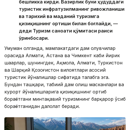
бешликка кирди. Вазирлик буни ҳудуддаги
туристик инфратузилманинг ривожланиши
ва тарихий ва маданий туризмга
қизиқишнинг ортиши билан боғлайди, —
деди Туризм саноати қўмитаси раиси
ўринбосари.
Умуман олганда, мамлакатдаги дам олувчилар
орасида Алмати, Астана ва Чимкент каби йирик
шаҳарлар, шунингдек, Ақмола, Алмати, Туркистон
ва Шарқий Қозоғистон вилоятлари асосий
туристик йўналишлар сифатида талабга эга.
Бундан ташқари, табиий дам олиш масканлари ва
курорт йўналишларига қизиқишнинг ортиб
бораётгани минтақавий туризмнинг барқарор ўсиб
бораётганидан далолат беради.