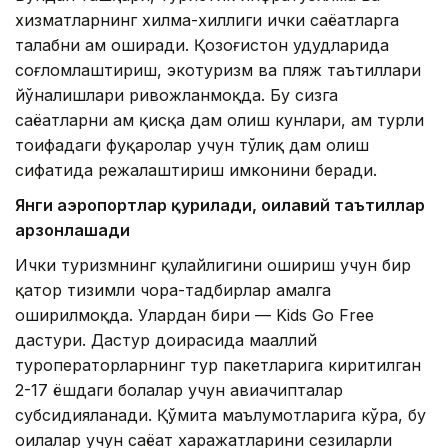
хизматларнинг хилма-хиллиги ички саёҳатларга
талабни ҳам оширади. Қозоғистон ҳудудларида
соғломлаштириш, экотуризм ва пляж таътиллари
йўналишлари ривожланмоқда. Бу сизга
саёҳатларни ҳам қисқа дам олиш кунлари, ҳам турли
тоифадаги фуқаролар учун тўлиқ дам олиш
сифатида режалаштириш имконини беради.
Янги аэропортлар қурилади, оилавий таътиллар
арзонлашади
Ички туризмнинг қулайлигини ошириш учун бир
қатор тизимли чора-тадбирлар амалга
оширилмоқда. Улардан бири — Kids Go Free
дастури. Дастур доирасида маҳаллий
туроператорларнинг тур пакетларига киритилган
2-17 ёшдаги болалар учун авиачипталар
субсидияланади. Қўмита маълумотларига кўра, бу
оилалар учун саёҳат харажатларини сезиларли