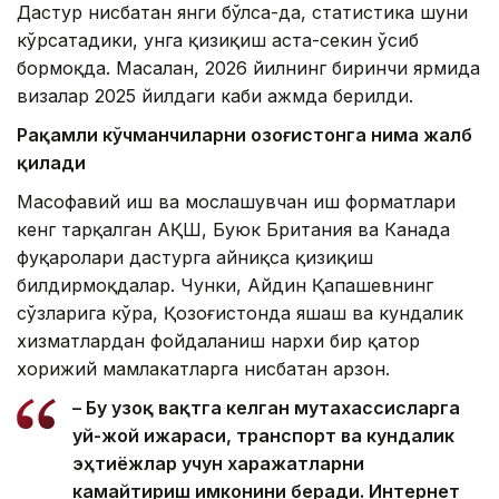
Дастур нисбатан янги бўлса-да, статистика шуни
кўрсатадики, унга қизиқиш аста-секин ўсиб
бормоқда. Масалан, 2026 йилнинг биринчи ярмида
визалар 2025 йилдаги каби ҳажмда берилди.
Рақамли кўчманчиларни Қозоғистонга нима жалб
қилади
Масофавий иш ва мослашувчан иш форматлари
кенг тарқалган АҚШ, Буюк Британия ва Канада
фуқаролари дастурга айниқса қизиқиш
билдирмоқдалар. Чунки, Айдин Қапашевнинг
сўзларига кўра, Қозоғистонда яшаш ва кундалик
хизматлардан фойдаланиш нархи бир қатор
хорижий мамлакатларга нисбатан арзон.
– Бу узоқ вақтга келган мутахассисларга
уй-жой ижараси, транспорт ва кундалик
эҳтиёжлар учун харажатларни
камайтириш имконини беради. Интернет