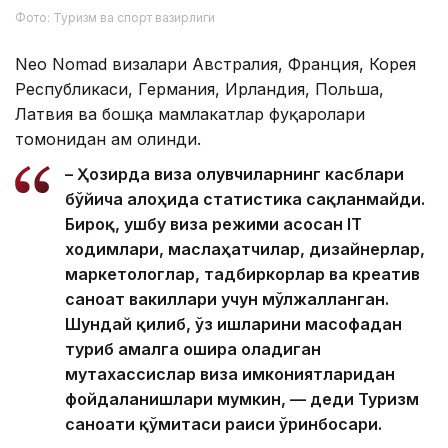
Фото: Туризм ва спорт вазирлиги
Neo Nomad визалари Австралия, Франция, Корея
Республикаси, Германия, Ирландия, Польша,
Латвия ва бошқа мамлакатлар фуқаролари
томонидан ҳам олинди.
– Ҳозирда виза олувчиларнинг касблари
бўйича алоҳида статистика сақланмайди.
Бироқ, ушбу виза режими асосан IТ
ходимлари, маслаҳатчилар, дизайнерлар,
маркетологлар, тадбиркорлар ва креатив
саноат вакиллари учун мўлжалланган.
Шундай қилиб, ўз ишларини масофадан
туриб амалга ошира оладиган
мутахассислар виза имкониятларидан
фойдаланишлари мумкин, — деди Туризм
саноати қўмитаси раиси ўринбосари.