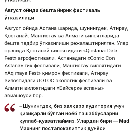
Август ойида бешта йирик фестиваль
ўтказилади
Август ойида Астана шаҳрида, шунингдек, Атирау,
Қостанай, Манғистау ва Алмати вилоятларида
бешта тадбир ўтказилиши режалаштирилган. Улар
орасида Қостанай вилоятидаги «Qostanai Dala
Fest» агрофестивали, Астанадаги «Comic Con
Astana» гик фестивали, Манғистау вилоятидаги
«Aq maya Fest» қимрон фестивали, Атирау
вилоятидаги ЛОТОС экологик фестивали ва
Алмати вилоятидаги «Байсерке аспаны»
авиашоуси бор.
– Шунингдек, биз халқаро аудитория учун
қизиқарли бўлган ноёб ташаббусларни
қўллаб-қувватлаймиз. Улардан бири — Mad
Maxнинг постапокалиптик дунёси