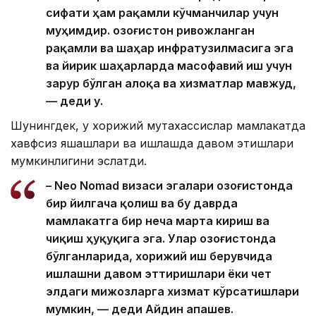
сифати ҳам рақамли кўчманчилар учун
муҳимдир. Қозоғистон ривожланган
рақамли ва шаҳар инфратузилмасига эга
ва йирик шаҳарларда масофавий иш учун
зарур бўлган алоқа ва хизматлар мавжуд,
— деди у.
Шунингдек, у хорижий мутахассислар мамлакатда
хавфсиз яшашлари ва ишлашда давом этишлари
мумкинлигини эслатди.
– Neo Nomad визаси эгалари Қозоғистонда
бир йилгача қолиш ва бу даврда
мамлакатга бир неча марта кириш ва
чиқиш ҳуқуқига эга. Улар Қозоғистонда
бўлганларида, хорижий иш берувчида
ишлашни давом эттиришлари ёки чет
элдаги мижозларга хизмат кўрсатишлари
мумкин, — деди Айдин Қапашев.