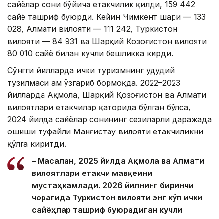
сайёҳлар сони бўйича етакчилик қилди, 159 442
сайёҳ ташриф буюрди. Кейин Чимкент шаҳри — 133
028, Алмати вилояти — 111 242, Туркистон
вилояти — 84 931 ва Шарқий Қозоғистон вилояти
80 010 сайёҳ билан кучли бешликка кирди.
Сўнгги йилларда ички туризмнинг ҳудудий
тузилмаси ҳам ўзгариб бормоқда. 2022–2023
йилларда Ақмола, Шарқий Қозоғистон ва Алмати
вилоятлари етакчилар қаторида бўлган бўлса,
2024 йилда сайёҳлар сонининг сезиларли даражада
ошиши туфайли Манғистау вилояти етакчиликни
қўлга киритди.
– Масалан, 2025 йилда Ақмола ва Алмати
вилоятлари етакчи мавқеини
мустаҳкамлади. 2026 йилнинг биринчи
чорагида Туркистон вилояти энг кўп ички
сайёҳлар ташриф буюрадиган кучли