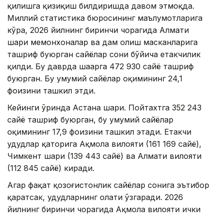
қилишга қизиқиш билдиришда давом этмоқда.
Миллий статистика бюросининг маълумотларига
кўра, 2026 йилнинг биринчи чорагида Алмати
шаҳри меҳмонхоналар ва дам олиш масканларига
ташриф буюрган сайёҳлар сони бўйича етакчилик
қилди. Бу даврда шаҳарга 472 930 сайёҳ ташриф
буюрган. Бу умумий сайёҳлар оқимининг 24,1
фоизини ташкил этди.
Кейинги ўринда Астана шаҳри. Пойтахтга 352 243
сайёҳ ташриф буюрган, бу умумий сайёҳлар
оқимининг 17,9 фоизини ташкил этади. Етакчи
ҳудудлар қаторига Ақмола вилояти (161 169 сайёҳ),
Чимкент шаҳри (139 443 сайёҳ) ва Алмати вилояти
(112 845 сайёҳ) киради.
Агар фақат қозоғистонлик сайёҳлар сонига эътибор
қаратсак, ҳудудларнинг ҳолати ўзгаради. 2026
йилнинг биринчи чорагида Ақмола вилояти ички