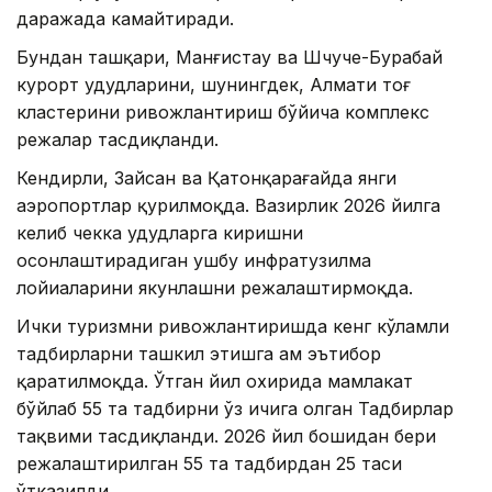
даражада камайтиради.
Бундан ташқари, Манғистау ва Шчуче-Бурабай
курорт ҳудудларини, шунингдек, Алмати тоғ
кластерини ривожлантириш бўйича комплекс
режалар тасдиқланди.
Кендирли, Зайсан ва Қатонқарағайда янги
аэропортлар қурилмоқда. Вазирлик 2026 йилга
келиб чекка ҳудудларга киришни
осонлаштирадиган ушбу инфратузилма
лойиҳаларини якунлашни режалаштирмоқда.
Ички туризмни ривожлантиришда кенг кўламли
тадбирларни ташкил этишга ҳам эътибор
қаратилмоқда. Ўтган йил охирида мамлакат
бўйлаб 55 та тадбирни ўз ичига олган Тадбирлар
тақвими тасдиқланди. 2026 йил бошидан бери
режалаштирилган 55 та тадбирдан 25 таси
ўтказилди.