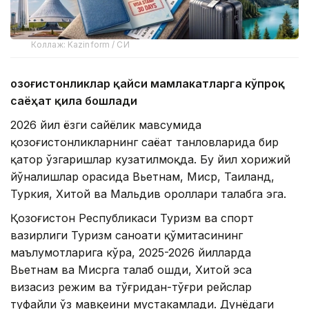
Коллаж: Kazinform / СИ
Қозоғистонликлар қайси мамлакатларга кўпроқ
саёҳат қила бошлади
2026 йил ёзги сайёҳлик мавсумида
қозоғистонликларнинг саёҳат танловларида бир
қатор ўзгаришлар кузатилмоқда. Бу йил хорижий
йўналишлар орасида Вьетнам, Миср, Таиланд,
Туркия, Хитой ва Мальдив ороллари талабга эга.
Қозоғистон Республикаси Туризм ва спорт
вазирлиги Туризм саноати қўмитасининг
маълумотларига кўра, 2025-2026 йилларда
Вьетнам ва Мисрга талаб ошди, Хитой эса
визасиз режим ва тўғридан-тўғри рейслар
туфайли ўз мавқеини мустаҳкамлади. Дунёдаги