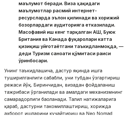
маълумот беради. Виза ҳақидаги
маълумотлар расмий интернет-
ресурсларда эълон қилинади ва хорижий
бозорлардаги аудиторияга етказилади.
Масофавий иш кенг тарқалган АҚШ, Буюк
Британия ва Канада фуқаролари катта
қизиқиш уйғотаётгани таъкидланмоқда, —
деди Туризм саноати қўмитаси раиси
ўринбосари.
Унинг таъкидлашича, дастур яқинда ишга
туширилганлиги сабабли, уни тубдан ўзгартириш
режаси йўқ. Биринчидан, визадан фойдаланиш
тажрибаси ўрганилади ва амалдаги механизмнинг
самарадорлиги баҳоланади. Таҳлил натижаларига
қараб, дастурни такомиллаштириш, хорижда
ахборот ишларини кучайтириш ва Neo Nomad
визасининг машҳурлигини ошириш масалалари
кўриб чиқилиши мумкин. Бироқ, қўмита раиси