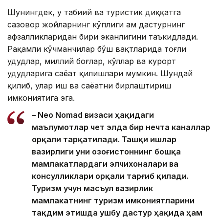
Шунингдек, у табиий ва туристик диққатга
сазовор жойларнинг кўплиги ҳам дастурнинг
афзалликларидан бири эканлигини таъкидлади.
Рақамли кўчманчилар бўш вақтларида тоғли
ҳудудлар, миллий боғлар, кўллар ва курорт
ҳудудларига саёҳат қилишлари мумкин. Шундай
қилиб, улар иш ва саёҳатни бирлаштириш
имкониятига эга.
– Neo Nomad визаси ҳақидаги
маълумотлар чет элда бир нечта каналлар
орқали тарқатилади. Ташқи ишлар
вазирлиги уни Қозоғистоннинг бошқа
мамлакатлардаги элчихоналари ва
консулликлари орқали тарғиб қилади.
Туризм учун масъул вазирлик
мамлакатнинг туризм имкониятларини
тақдим этишда ушбу дастур ҳақида ҳам