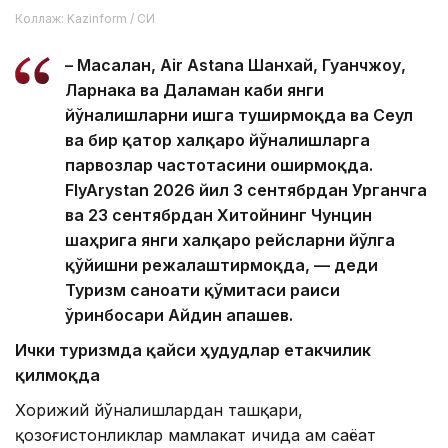
Коллаж: Kazinform / СИ
– Масалан, Air Astana Шанхай, Гуанчжоу,
Ларнака ва Даламан каби янги
йўналишларни ишга туширмоқда ва Сеул
ва бир қатор халқаро йўналишларга
парвозлар частотасини оширмоқда.
FlyArystan 2026 йил 3 сентябрдан Урганчга
ва 23 сентябрдан Хитойнинг Чунцин
шаҳрига янги халқаро рейсларни йўлга
қўйишни режалаштирмоқда, — деди
Туризм саноати қўмитаси раиси
ўринбосари Айдин Қапашев.
Ички туризмда қайси ҳудудлар етакчилик
қилмоқда
Хорижий йўналишлардан ташқари,
қозоғистонликлар мамлакат ичида ҳам саёҳат