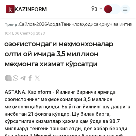
KAZINFORM
ЎЗ
Сайлов-2026
Ақорда
Тайинлов
Ҳодиса
Қонун ва интизо
Тренд:
10:41, 06 Сентябр 2023
Қозоғистондаги меҳмонхоналар
олти ой ичида 3,5 миллион
меҳмонга хизмат кўрсатди
ASTANА. Кazinform - Йилнинг биринчи ярмида
Қозоғистоннинг меҳмонхоналари 3,5 миллион
меҳмонни қабул қилди. Бу ўтган йилнинг шу даврига
нисбатан 21 фоизга кўпдир. Шу билан бирга,
кўрсатилган хизматлар ҳажми ҳам ўсди ва 98,7
миллиард тенгени ташкил этди, дея хабар беради
Кazinform ҚР Миллий статистика бюросига таяниб.