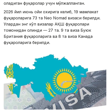
оладиган фуқаролар учун мўлжалланган.
2026 йил июнь ойи охирига келиб, 19 мамлакат
фуқароларига 73 та Neo Nomad визаси берилди.
Улардан энг кўп визалар АҚШ фуқаролари
томонидан олинди — 27 та. 9 та виза Буюк
Британия фуқароларига ва 8 та виза Канада
фуқароларига берилди.