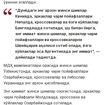
ўринни эгаллади.
“Дунёдаги энг арзон жинси шимлар
Кенияда, эркаклар чарм пойафзаллари
Непалда, кроссовкалар ва ёзги кўйлаклар
Бангладешда сотилади, шу билан бирга,
энг қиммат жинси шимлар, эркаклар чарм
пойафзаллари ва кроссовкаларни
Швейцария аҳолиси сотиб олади, ёзги
кўйлаклар эса Аргентинада энг қиммат”, —
дейилади тадқиқотда.
МДҲ мамлакатлари орасида жинси шимлар
Ўзбекистонда, эркаклар чарм пойафзаллари
Озарбайжонда, кроссовкалар ва либослар
Украинада энг арзон ҳисобланади.
Энг қиммат жинси шимлар Қозоғистонда, эркаклар
чарм пойафзали Молдовада, кроссовка ва
кўйлаклар Озарбайжонда сотилади.