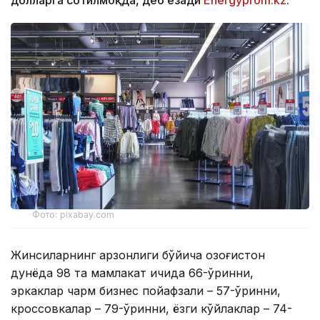
долларга сотилмоқда, деб ёзади
Еnergyprom.kz
.
Фото: pixabay.com
Жинсиларнинг арзонлиги бўйича Қозоғистон
дунёда 98 та мамлакат ичида 66-ўринни,
эркаклар чарм бизнес пойафзали – 57-ўринни,
кроссовкалар – 79-ўринни, ёзги кўйлаклар – 74-