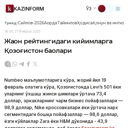
KAZINFORM
ЎЗ
Сайлов-2026
Ақорда
Тайинлов
Ҳодиса
Қонун ва интизо
Тренд:
18:36, 21 Феврал 2025
Жаҳон рейтингидаги кийимларга
Қозоғистон баҳолари
Numbeo маълумотларига кўра, жорий йил 19
февраль ҳолатига кўра, Қозоғистонда Levi’s 501 ёки
уларнинг ўхшаш жинси шимлари ўртача 73,4
доллар, эркакларнинг чарм бизнес пойафзаллари —
98,9 доллар, Nike кроссовкалари ёки ўртача нарх
сегментидаги бошқа пойафзаллар — 98,6 доллар,
ёзги кўйлаклар Zara ёки H&M дўконида - 43,9