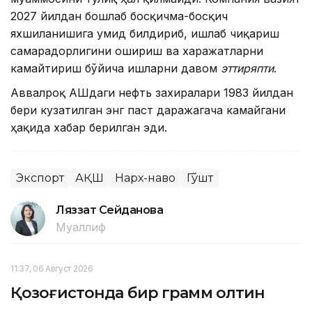
2027 йилдан бошлаб босқичма-босқич
яхшиланишига умид билдириб, ишлаб чиқариш
самарадорлигини ошириш ва харажатларни
камайтириш бўйича ишларни давом
эттиряпти
.
Аввалроқ АҚШдаги нефть захиралари 1983 йилдан
бери кузатилган энг паст даражагача камайгани
ҳақида хабар берилган эди.
Экспорт
АҚШ
Нарх-наво
Гўшт
Ляззат Сейданова
Муаллиф
11:37, 06 Август 2026
Қозоғистонда бир грамм олтин