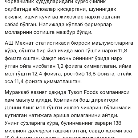
чорвачилик ҳудудларидаги қурғоқчилик
оқибатида яйловлар қисқаргани, шунингдек
ёқилғи, ишчи кучи ва жиҳозлар нархи ошгани
сабаб бўлган. Натижада кўплаб фермерлар
молларини сотишга мажбур бўлди.
АҚШ Меҳнат статистикаси бюроси маълумотларига
кўра, сўнгги бир йил ичида мол гўшти нархи 11,8
фоизга ошган. Фақат июнь ойининг ўзида нарх
ўтган ойга нисбатан 1,2 фоизга қимматлаган. Қийма
мол гўшти 12,4 фоизга, ростбиф 13,8 фоизга, стейк
эса 11,4 фоизга қимматлашган.
Мураккаб вазият ҳақида Tyson Foods компанияси
ҳам маълум қилди. Компания бош директори
Донни Кинг мол гўшти ишлаб чиқариш бўлинмаси
кутилган натижага эриша олмаганини айтди.
Унинг сўзларига кўра, бўлинманинг зарари 138
миллион
долларни
ташкил этган, савдо ҳажми эса