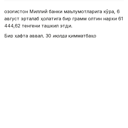
Қозоғистон Миллий банки маълумотларига кўра, 6
август эрталаб ҳолатига бир грамм олтин нархи 61
444,62 тенгени ташкил этди.
Бир ҳафта аввал, 30
июлда
қимматбаҳо
металлнинг бир грамми 61 889,33 тенгедан
сотилган эди. Шу тариқа, бир ҳафта ичида олтин
нархи 444,71 тенгега арзонлашди.
Аввалроқ Қозоғистон 2026 йил иккинчи чораги
якунларига кўра, марказий банклар орасида энг
йирик олтин харидорлари бешлигига киргани
ҳақида хабар берилган эди.
Жаҳон олтин кенгаши маълумотларига кўра, ушбу
даврда Қозоғистон Миллий банки олтин
захираларини 15 тоннага оширган.
Умуман олганда, апрель ойидан июнь ойигача