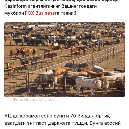
Kazinform агентлигининг Вашингтондаги
мухбири
FOX Business
га таяниб.
Фото: clear.ucdavis.edu
АҚШда қорамол сони сўнгги 70 йилдан ортиқ
вақтдаги энг паст даражага тушди. Бунга асосий