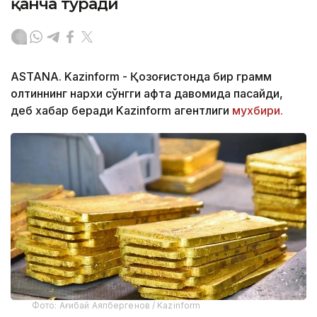
қанча туради
ASTANA. Kazinform - Қозоғистонда бир грамм
олтиннинг нархи сўнгги ҳафта давомида пасайди,
деб хабар беради Kazinform агентлиги
мухбири.
Фото: Ағибай Аяпбергенов / Kazinform