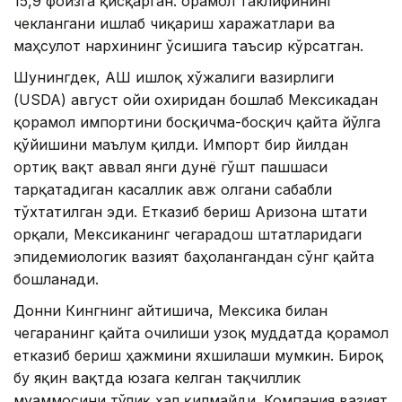
15,9 фоизга қисқарган. Қорамол таклифининг
чеклангани ишлаб чиқариш харажатлари ва
маҳсулот нархининг ўсишига таъсир кўрсатган.
Шунингдек, АҚШ Қишлоқ хўжалиги вазирлиги
(USDA) август ойи охиридан бошлаб Мексикадан
қорамол импортини босқичма-босқич қайта йўлга
қўйишини маълум қилди. Импорт бир йилдан
ортиқ вақт аввал янги дунё гўшт пашшаси
тарқатадиган касаллик авж олгани сабабли
тўхтатилган эди. Етказиб бериш Аризона штати
орқали, Мексиканинг чегарадош штатларидаги
эпидемиологик вазият баҳолангандан сўнг қайта
бошланади.
Донни Кингнинг айтишича, Мексика билан
чегаранинг қайта очилиши узоқ муддатда қорамол
етказиб бериш ҳажмини яхшилаши мумкин. Бироқ
бу яқин вақтда юзага келган тақчиллик
муаммосини тўлиқ ҳал қилмайди. Компания вазият