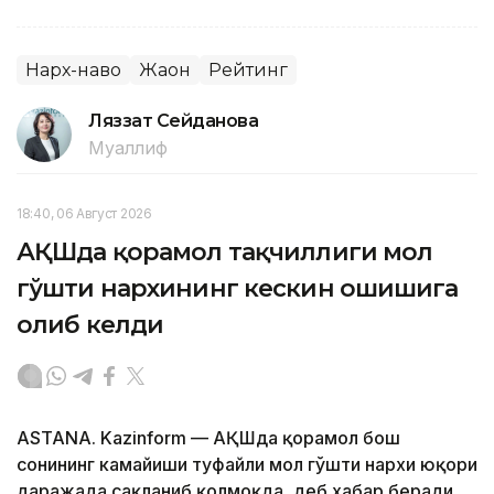
Нарх-наво
Жаҳон
Рейтинг
Ляззат Сейданова
Муаллиф
18:40, 06 Август 2026
АҚШда қорамол тақчиллиги мол
гўшти нархининг кескин ошишига
олиб келди
ASTANA. Kazinform — АҚШда қорамол бош
сонининг камайиши туфайли мол гўшти нархи юқори
даражада сақланиб қолмоқда, деб хабар беради