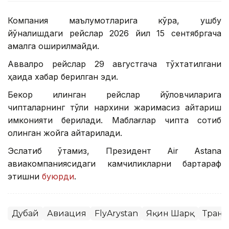
Компания маълумотларига кўра, ушбу
йўналишдаги рейслар 2026 йил 15 сентябргача
амалга оширилмайди.
Аввалроқ рейслар 29 августгача тўхтатилгани
ҳақида хабар берилган эди.
Бекор қилинган рейслар йўловчиларига
чипталарнинг тўлиқ нархини жаримасиз қайтариш
имконияти берилади. Маблағлар чипта сотиб
олинган жойга қайтарилади.
Эслатиб ўтамиз, Президент Air Astana
авиакомпаниясидаги камчиликларни бартараф
этишни
буюрди
.
Дубай
Авиация
FlyArystan
Яқин Шарқ
Транс