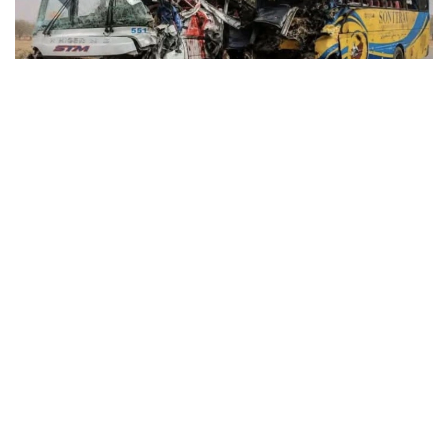
Фото: seneweb.com
Нигер матбуот агентлиги (ANP) маълумотига кўра,
йўл-транспорт ҳодисаси жума куни Маради –
Мадауа автомобиль йўлида, Мадауа шаҳрида
тахминан 55 километр масофада содир бўлган.
Дастлабки маълумотларга кўра, авария оқибатида
21 киши ҳалок бўлган. Турли даражада жароҳат
олган 37 кишига тиббий ёрдам кўрсатилган.
Агентликнинг маълум қилишича, автобуслардан
бирида ҳарбий хизматчилар бўлган.