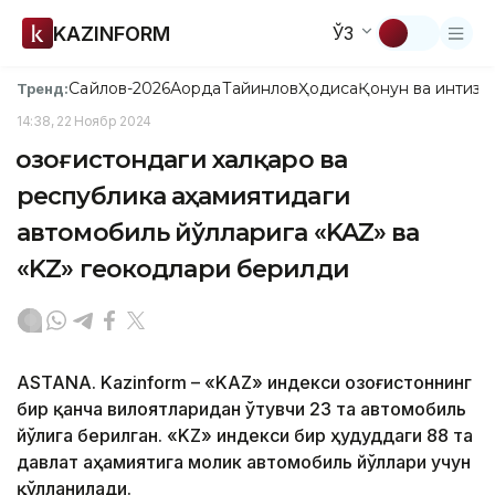
KAZINFORM
ЎЗ
Сайлов-2026
Ақорда
Тайинлов
Ҳодиса
Қонун ва интизо
Тренд:
14:38, 22 Ноябр 2024
Қозоғистондаги халқаро ва
республика аҳамиятидаги
автомобиль йўлларига «KAZ» ва
«KZ» геокодлари берилди
ASTANA. Kazinform – «KAZ» индекси Қозоғистоннинг
бир қанча вилоятларидан ўтувчи 23 та автомобиль
йўлига берилган. «KZ» индекси бир ҳудуддаги 88 та
давлат аҳамиятига молик автомобиль йўллари учун
қўлланилади.