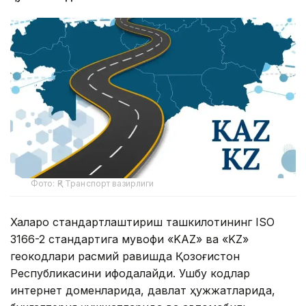
Фото: ҚР Транспорт вазирлиги
Халқаро стандартлаштириш ташкилотининг ISO
3166-2 стандартига мувофиқ «KAZ» ва «KZ»
геокодлари расмий равишда Қозоғистон
Республикасини ифодалайди. Ушбу кодлар
интернет доменларида, давлат ҳужжатларида,