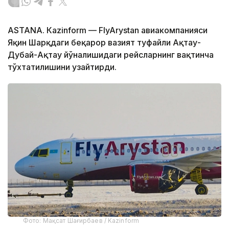
ASTANА. Кazinform — FlyArystan авиакомпанияси
Яқин Шарқдаги беқарор вазият туфайли Ақтау-
Дубай-Ақтау йўналишидаги рейсларнинг вақтинча
тўхтатилишини узайтирди.
Фото: Мақсат Шағирбаев / Kazinform