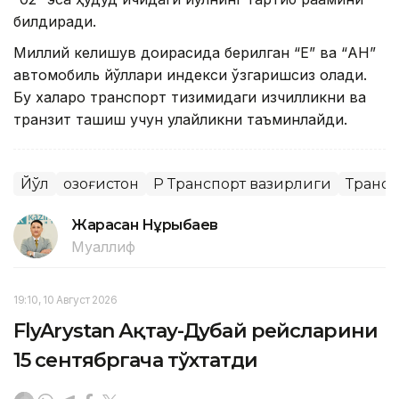
билдиради.
Миллий келишув доирасида берилган “Е” ва “АН”
автомобиль йўллари индекси ўзгаришсиз қолади.
Бу халқаро транспорт тизимидаги изчилликни ва
транзит ташиш учун қулайликни таъминлайди.
Йўл
Қозоғистон
ҚР Транспорт вазирлиги
Трансп
Жарасқан Нұрыбаев
Муаллиф
19:10, 10 Август 2026
FlyArystan Ақтау-Дубай рейсларини
15 сентябргача тўхтатди