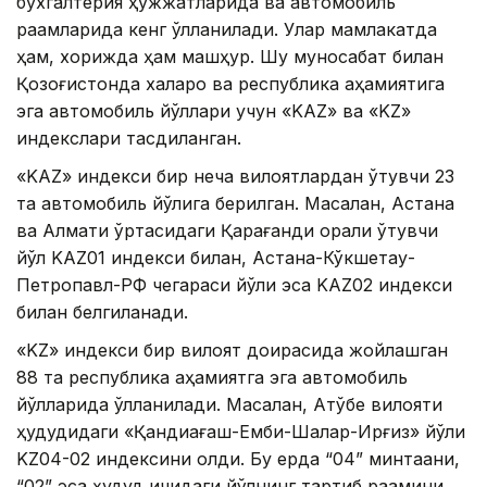
бухгалтерия ҳужжатларида ва автомобиль
рақамларида кенг қўлланилади. Улар мамлакатда
ҳам, хорижда ҳам машҳур. Шу муносабат билан
Қозоғистонда халқаро ва республика аҳамиятига
эга автомобиль йўллари учун «KAZ» ва «KZ»
индекслари тасдиқланган.
«KAZ» индекси бир неча вилоятлардан ўтувчи 23
та автомобиль йўлига берилган. Масалан, Астана
ва Алмати ўртасидаги Қарағанди орқали ўтувчи
йўл KAZ01 индекси билан, Астана-Кўкшетау-
Петропавл-РФ чегараси йўли эса KAZ02 индекси
билан белгиланади.
«KZ» индекси бир вилоят доирасида жойлашган
88 та республика аҳамиятга эга автомобиль
йўлларида қўлланилади. Масалан, Ақтўбе вилояти
ҳудудидаги «Қандиағаш-Емби-Шалқар-Ирғиз» йўли
KZ04-02 индексини олди. Бу ерда “04” минтақани,
“02” эса ҳудуд ичидаги йўлнинг тартиб рақамини