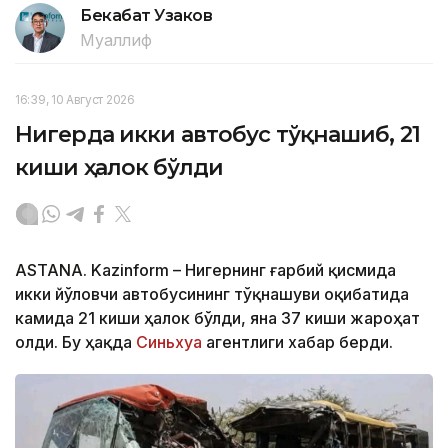
Бекабат Узаков
Муаллиф
16:39, 10 Август 2026
Нигерда икки автобус тўқнашиб, 21
киши ҳалок бўлди
ASTANA. Kazinform – Нигернинг ғарбий қисмида
икки йўловчи автобусининг тўқнашуви оқибатида
камида 21 киши ҳалок бўлди, яна 37 киши жароҳат
олди. Бу ҳақда
Синьхуа
агентлиги хабар берди.