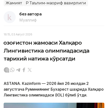
Жамият
ҚР Таълим-маориф вазирлиги
без автора
Муаллиф
16:15, 03 Август 2026
Қозоғистон жамоаси Халқаро
Лингивистика олимпиадасида
тарихий натижа кўрсатди
ASTANА. Кazinform — 2026 йил 26 июлдан 2
августгача Руминиянинг Бухарест шаҳрида Халқаро
Лингвистика олимпиадаси (IOL) бўлиб ўтди.