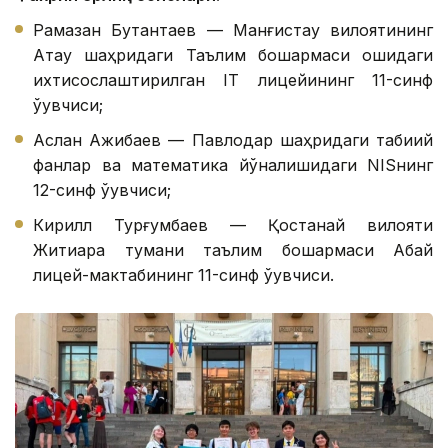
Рамазан Бутантаев — Манғистау вилоятининг
Ақтау шаҳридаги Таълим бошқармаси қошидаги
ихтисослаштирилган IТ лицейининг 11-синф
ўқувчиси;
Аслан Ажибаев — Павлодар шаҳридаги табиий
фанлар ва математика йўналишидаги NISнинг
12-синф ўқувчиси;
Кирилл Турғумбаев — Қостанай вилояти
Житиқара тумани таълим бошқармаси Абай
лицей-мактабининг 11-синф ўқувчиси.