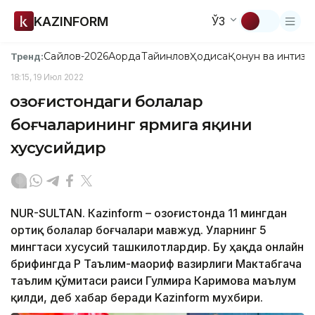
KAZINFORM
ЎЗ
Сайлов-2026
Ақорда
Тайинлов
Ҳодиса
Қонун ва интизо
Тренд:
18:15, 19 Июл 2022
Қозоғистондаги болалар
боғчаларининг ярмига яқини
хусусийдир
NUR-SULTAN. Кazinform – Қозоғистонда 11 мингдан
ортиқ болалар боғчалари мавжуд. Уларнинг 5
мингтаси хусусий ташкилотлардир. Бу ҳақда онлайн
брифингда ҚР Таълим-маориф вазирлиги Мактабгача
таълим қўмитаси раиси Гулмира Каримова маълум
қилди, деб хабар беради Kazinform мухбири.