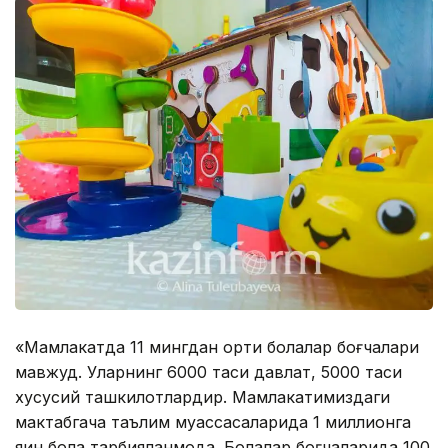
«Мамлакатда 11 мингдан ортиқ болалар боғчалари
мавжуд. Уларнинг 6000 таси давлат, 5000 таси
хусусий ташкилотлардир. Мамлакатимиздаги
мактабгача таълим муассасаларида 1 миллионга
яқин бола тарбияланмоқда. Болалар боғчаларида 100