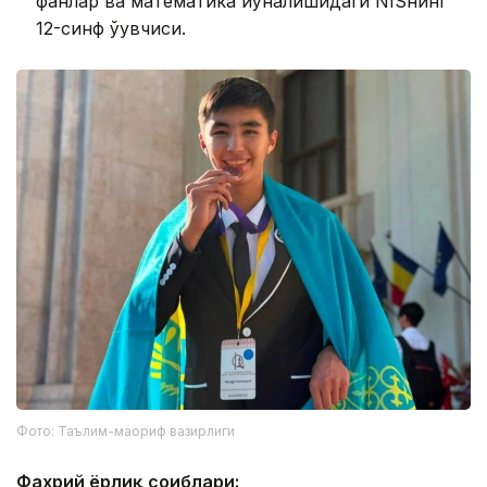
фанлар ва математика йўналишидаги NISнинг
12-синф ўқувчиси.
Фото: Таълим-маориф вазирлиги
Фахрий ёрлиқ соҳиблари: