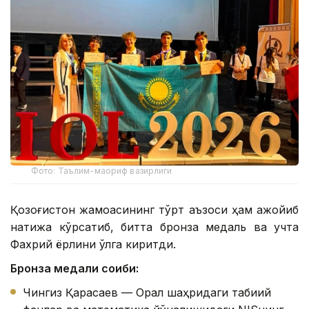
Фото: Таълим-маориф вазирлиги
Қозоғистон жамоасининг тўрт аъзоси ҳам ажойиб
натижа кўрсатиб, битта бронза медаль ва учта
Фахрий ёрлиқни қўлга киритди.
Бронза медали соҳиби:
Чингиз Қарасаев — Орал шаҳридаги табиий