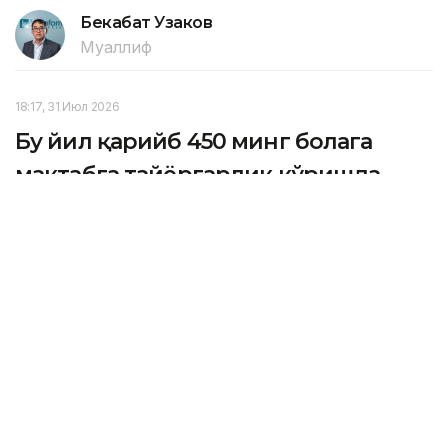
Бекабат Узаков
Муаллиф
18:17, 31 Июл 2026
Бу йил қарийб 450 минг болага
мактабга тайёргарлик кўришда
ёрдам берилади — вазирлик
ASTANА. Кazinform – 2026 йил 1 августдан 30
сентябргача ижтимоий ҳимояга муҳтож болаларга
Умуммажбурий таълим жамғармаси доирасида
мактаб формаси, пойабзал ва мактаб анжомларини
сотиб олишга ёрдам берилади.