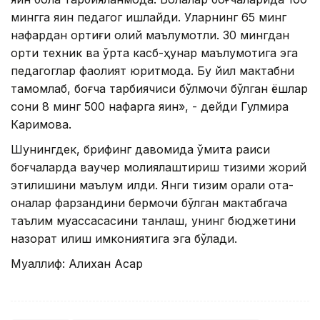
мингга яқин педагог ишлайди. Уларнинг 65 минг
нафардан ортиғи олий маълумотли. 30 мингдан
ортиқ техник ва ўрта касб-ҳунар маълумотига эга
педагоглар фаолият юритмоқда. Бу йил мактабни
тамомлаб, боғча тарбиячиси бўлмоқчи бўлган ёшлар
сони 8 минг 500 нафарга яқин», - дейди Гулмира
Каримова.
Шунингдек, брифинг давомида қўмита раиси
боғчаларда ваучер молиялаштириш тизими жорий
этилишини маълум қилди. Янги тизим орқали ота-
оналар фарзандини бермоқчи бўлган мактабгача
таълим муассасасини танлаш, унинг бюджетини
назорат қилиш имкониятига эга бўлади.
Муаллиф: Алихан Асқар