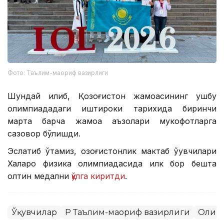
Фото: Таълим-маориф вазирлиги
Шундай қилиб, Қозоғистон жамоасининг ушбу
олимпиададаги иштироки тарихида биринчи
марта барча жамоа аъзолари мукофотларга
сазовор бўлишди.
Эслатиб ўтамиз, қозоғистонлик мактаб ўқувчилари
Халқаро физика олимпиадасида илк бор бешта
олтин медални
қўлга киритди
.
Ўқувчилар
ҚР Таълим-маориф вазирлиги
Олим