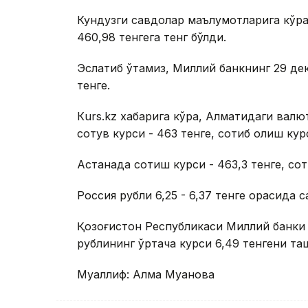
Кундузги савдолар маълумотларига кўра,
460,98 тенгега тенг бўлди.
Эслатиб ўтамиз, Миллий банкнинг 29 дек
тенге.
Кurs.kz хабарига кўра, Алматидаги ва
сотув курси - 463 тенге, сотиб олиш курс
Астанада сотиш курси - 463,3 тенге, сот
Россия рубли 6,25 - 6,37 тенге орасида с
Қозоғистон Республикаси Миллий банки 
рублининг ўртача курси 6,49 тенгени таш
Муаллиф: Алма Муқанова