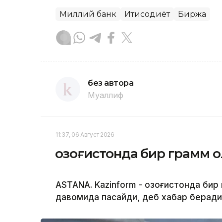
Миллий банк
Иқтисодиёт
Биржа
без автора
Муаллиф
11:37, 06 Август 2026
Қозоғистонда бир грамм 
ASTANA. Kazinform - Қозоғистонда бир
давомида пасайди, деб хабар беради