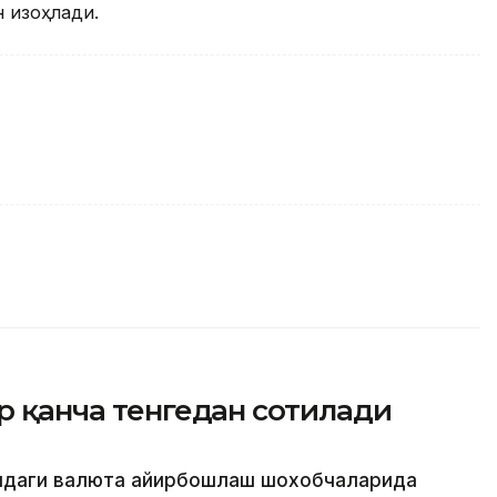
 изоҳлади.
ар қанча тенгедан сотилади
атидаги валюта айирбошлаш шохобчаларида