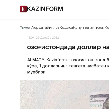
KAZINFORM
Ақорда
Тайинлов
Ҳодиса
Қонун ва интизом
Ко
Тренд:
16:04, 29 Декабр 2022
Қозоғистондада доллар 
ALMATY. Кazinform – Қозоғистон фонд
кўра, 1 долларнинг тенгега нисбатан 
мухбири.