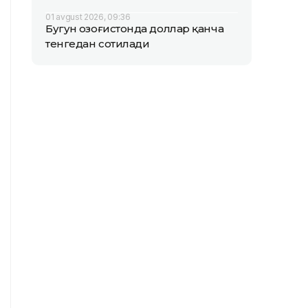
01 avgust 2026, 09:36
Бугун Қозоғистонда доллар қанча
тенгедан сотилади