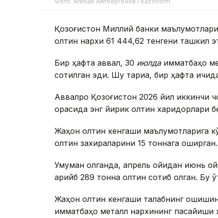
Фото: Ағибай Аяпбергенов / Kazinform
Қозоғистон Миллий банки маълумотлариг
олтин нархи 61 444,62 тенгени ташкил э
Бир ҳафта аввал, 30
июлда
қимматбаҳо ме
сотилган эди. Шу тариқа, бир ҳафта ичид
Аввалроқ Қозоғистон 2026 йил иккинчи ч
орасида энг йирик олтин харидорлари бе
Жаҳон олтин кенгаши маълумотларига к
олтин захираларини 15 тоннага оширган.
Умуман олганда, апрель ойидан июнь ой
қарийб 289 тонна олтин сотиб олган. Бу 
Жаҳон олтин кенгаши талабнинг ошишини
қимматбаҳо металл нархининг пасайиши 