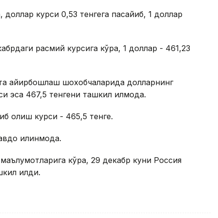
 доллар курси 0,53 тенгега пасайиб, 1 доллар
абрдаги расмий курсига кўра, 1 доллар - 461,23
люта айирбошлаш шохобчаларида долларнинг
и эса 467,5 тенгени ташкил қилмоқда.
иб олиш курси - 465,5 тенге.
авдо қилинмоқда.
маълумотларига кўра, 29 декабр куни Россия
кил қилди.