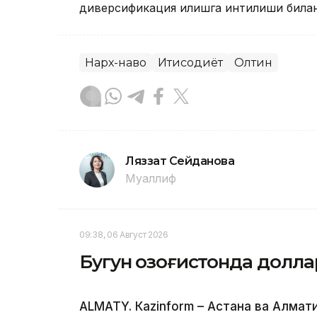
диверсификация қилишга интилиши билан
Нарх-наво
Иқтисодиёт
Олтин
Ляззат Сейданова
Муаллиф
09:38, 06 Август 2026
Бугун Қозоғистонда долл
ALMATY. Кazinform – Астана ва Алм