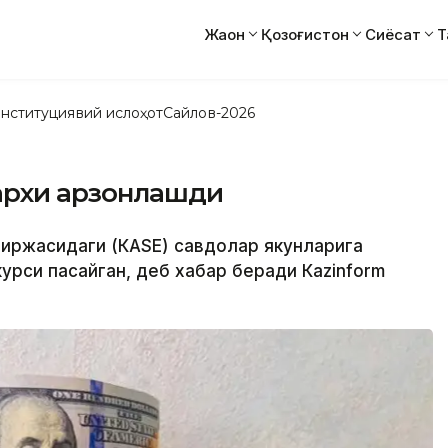
Жаҳон
Қозоғистон
Сиёсат
Т
нституциявий ислоҳот
Сайлов-2026
нархи арзонлашди
 биржасидаги (КАSЕ) савдолар якунларига
курси пасайган, деб хабар беради Кazinform