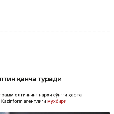
олтин қанча туради
 грамм олтиннинг нархи сўнгги ҳафта
 Kazinform агентлиги
мухбири.