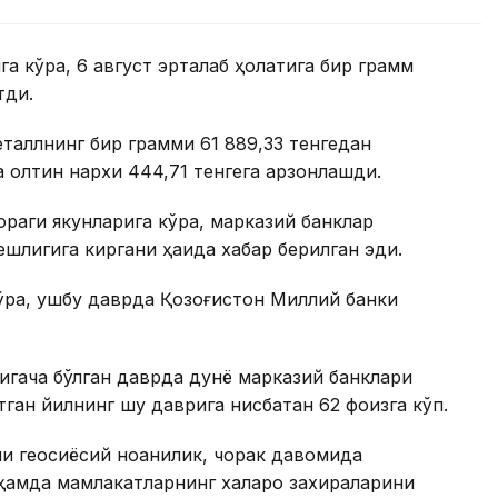
а кўра, 6 август эрталаб ҳолатига бир грамм
тди.
таллнинг бир грамми 61 889,33 тенгедан
а олтин нархи 444,71 тенгега арзонлашди.
ораги якунларига кўра, марказий банклар
шлигига киргани ҳақида хабар берилган эди.
ўра, ушбу даврда Қозоғистон Миллий банки
игача бўлган даврда дунё марказий банклари
ўтган йилнинг шу даврига нисбатан 62 фоизга кўп.
 геосиёсий ноаниқлик, чорак давомида
ҳамда мамлакатларнинг халқаро захираларини