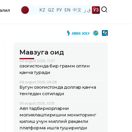
KZ
QZ
РУ
EN
中文
ق ز
ЎЗ
аҳлил
Мавзуга оид
06 avgust 2026, 11:37
Қозоғистонда бир грамм олтин
қанча туради
06 avgust 2026, 09:38
Бугун Қозоғистонда доллар қанча
тенгедан сотилади
05 avgust 2026, 13:15
Аёл тадбиркорларни
молиялаштиришни мониторинг
қилиш учун миллий рақамли
платформа ишга туширилди