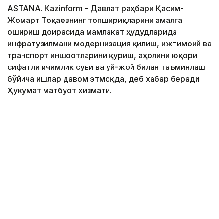
ASTANА. Кazinform – Давлат раҳбари Қасим-
Жомарт Тоқаевнинг топшириқларини амалга
ошириш доирасида мамлакат ҳудудларида
инфратузилмани модернизация қилиш, ижтимоий ва
транспорт иншоотларини қуриш, аҳолини юқори
сифатли ичимлик суви ва уй-жой билан таъминлаш
бўйича ишлар давом этмоқда, деб хабар беради
Ҳукумат матбуот хизмати.