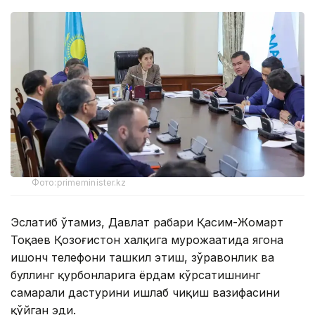
Фото:primeminister.kz
Эслатиб ўтамиз, Давлат раҳбари Қасим-Жомарт
Тоқаев Қозоғистон халқига мурожаатида ягона
ишонч телефони ташкил этиш, зўравонлик ва
буллинг қурбонларига ёрдам кўрсатишнинг
самарали дастурини ишлаб чиқиш вазифасини
қўйган эди.