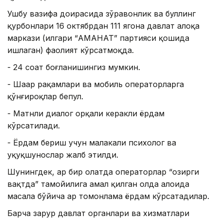
Ушбу вазифа доирасида зўравонлик ва буллинг
қурбонлари 16 октябрдан 111 ягона давлат алоқа
маркази (илгари “АМАНАТ” партияси қошида
ишлаган) фаолият кўрсатмоқда.
- 24 соат боғланишингиз мумкин.
- Шаҳар рақамлари ва мобиль операторларга
қўнғироқлар бепул.
- Матнли диалог орқали керакли ёрдам
кўрсатилади.
- Ёрдам бериш учун малакали психолог ва
ҳуқуқшунослар жалб этилди.
Шунингдек, ҳар бир ҳолатда операторлар “ҳозирги
вақтда” тамойилига амал қилган ҳолда алоҳида
масала бўйича ҳар томонлама ёрдам кўрсатадилар.
Барча зарур давлат органлари ва хизматлари