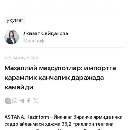
Ҳукумат
Ляззат Сейданова
Муаллиф
11:15, 04 Август 2026
Маҳаллий маҳсулотлар: импортга
қарамлик қанчалик даражада
камайди
ASTANА. Кazinform – Йилнинг биринчи ярмида ички
савдо айланмаси ҳажми 36,2 триллион тенгени