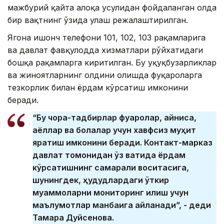
мажбурий қайта алоқа усулидан фойдаланган ҳолда
бир вақтнинг ўзида улаш режалаштирилган.
Ягона ишонч телефони 101, 102, 103 рақамларига
ва давлат фавқулодда хизматлари рўйхатидаги
бошқа рақамларга киритилган. Бу ҳуқуқбузарликлар
ва жиноятларнинг олдини олишда фуқароларга
тезкорлик билан ёрдам кўрсатиш имконини
беради.
“Бу чора-тадбирлар фуқаролар, айниқса,
аёллар ва болалар учун хавфсиз муҳит
яратиш имконини беради. Контакт-марказ
давлат томонидан ўз вақтида ёрдам
кўрсатишнинг самарали воситасига,
шунингдек, ҳудудлардаги ўткир
муаммоларни мониторинг қилиш учун
маълумотлар манбаига айланади”, - деди
Тамара Дуйсенова.