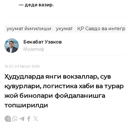
— деди вазир.
Ҳукумат йиғилиши
Ҳукумат
ҚР Савдо ва интегра
Бекабат Узаков
Муаллиф
10:37, 03 Август 2026
Ҳудудларда янги вокзаллар, сув
қувурлари, логистика хаби ва турар
жой бинолари фойдаланишга
топширилди