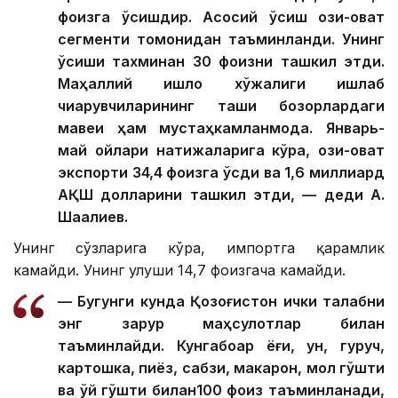
фоизга ўсишдир. Асосий ўсиш озиқ-овқат
сегменти томонидан таъминланди. Унинг
ўсиши тахминан 30 фоизни ташкил этди.
Маҳаллий қишлоқ хўжалиги ишлаб
чиқарувчиларининг ташқи бозорлардаги
мавқеи ҳам мустаҳкамланмоқда. Январь-
май ойлари натижаларига кўра, озиқ-овқат
экспорти 34,4 фоизга ўсди ва 1,6 миллиард
АҚШ долларини ташкил этди, — деди А.
Шаққалиев.
Унинг сўзларига кўра, импортга қарамлик
камайди. Унинг улуши 14,7 фоизгача камайди.
— Бугунги кунда Қозоғистон ички талабни
энг зарур маҳсулотлар билан
таъминлайди. Кунгабоқар ёғи, ун, гуруч,
картошка, пиёз, сабзи, макарон, мол гўшти
ва қўй гўшти билан100 фоиз таъминланади,