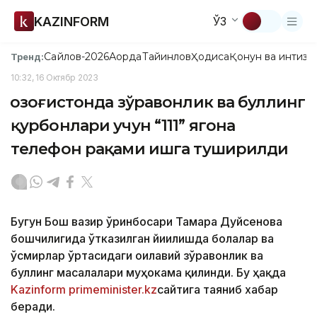
KAZINFORM
ЎЗ
Сайлов-2026
Ақорда
Тайинлов
Ҳодиса
Қонун ва интизо
Тренд:
10:32, 16 Октябр 2023
Қозоғистонда зўравонлик ва буллинг
қурбонлари учун “111” ягона
телефон рақами ишга туширилди
Бугун Бош вазир ўринбосари Тамара Дуйсенова
бошчилигида ўтказилган йиғилишда болалар ва
ўсмирлар ўртасидаги оилавий зўравонлик ва
буллинг масалалари муҳокама қилинди. Бу ҳақда
Kazinform
primeminister.kz
сайтига таяниб хабар
беради.