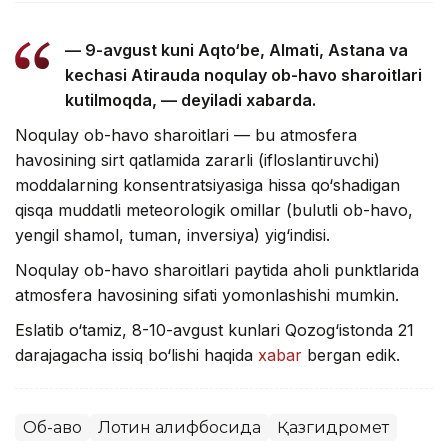
— 9-avgust kuni Aqto‘be, Almati, Astana va
kechasi Atirauda noqulay ob-havo sharoitlari
kutilmoqda, — deyiladi xabarda.
Noqulay ob-havo sharoitlari — bu atmosfera
havosining sirt qatlamida zararli (ifloslantiruvchi)
moddalarning konsentratsiyasiga hissa qo‘shadigan
qisqa muddatli meteorologik omillar (bulutli ob-havo,
yengil shamol, tuman, inversiya) yig‘indisi.
Noqulay ob-havo sharoitlari paytida aholi punktlarida
atmosfera havosining sifati yomonlashishi mumkin.
Eslatib o‘tamiz, 8-10-avgust kunlari Qozog‘istonda 21
darajagacha issiq bo‘lishi haqida
xabar
bergan edik.
Об-ҳаво
Лотин алифбосида
Қазгидромет