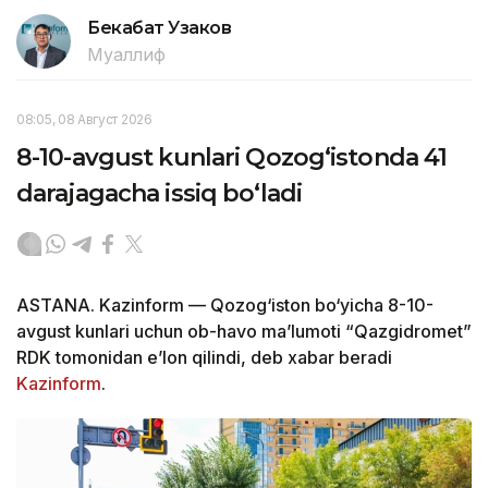
Бекабат Узаков
Муаллиф
08:05, 08 Август 2026
8-10-avgust kunlari Qozog‘istonda 41
darajagacha issiq bo‘ladi
ASTANA. Kazinform — Qozog‘iston bo‘yicha 8-10-
avgust kunlari uchun ob-havo ma’lumoti “Qazgidromet”
RDK tomonidan e’lon qilindi, deb xabar beradi
Kazinform
.