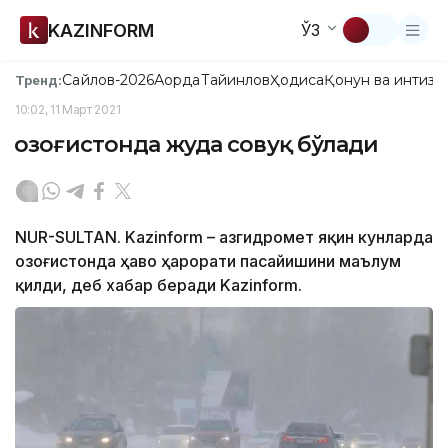
KAZINFORM
ЎЗ
Сайлов-2026
Ақорда
Тайинлов
Ҳодиса
Қонун ва интизо
Тренд:
10:02, 11 Март 2021
Қозоғистонда жуда совуқ бўлади
NUR-SULTAN. Kazinform – Қазгидромет яқин кунларда
Қозоғистонда ҳаво ҳарорати пасайишини маълум
қилди, деб хабар беради Kazinform.