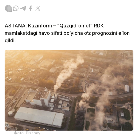
ASTANA. Kazinform – “Qazgidromet” RDK
mamlakatdagi havo sifati bo‘yicha o‘z prognozini e’lon
qildi.
Фото: Pixabay