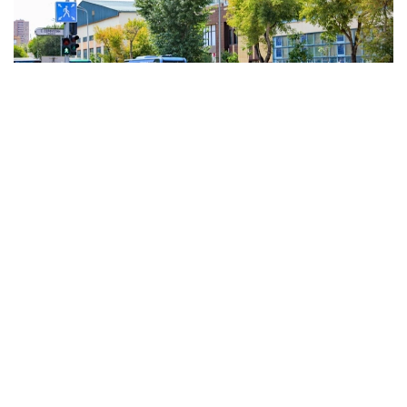
Фото: Виктор Федюнин / Kazinform
Qozog‘istonda ob-havoga keng antisiklon ta’sir qiladi,
issiq va quruq ob-havo kutilmoqda. Mamlakatning
g‘arbiy va shimoli-g‘arbiy qismida shimoli-g‘arbiy siklon
va unga bog‘liq atmosfera frontal tizimlari davr oxirida
yomg‘ir, momaqaldiroq va kuchli shamollarni olib
keladi, ba’zi hududlarda do‘l yog‘ishi mumkin.
Janubiy siklon davr boshida va kun davomida janub va
janubi-sharqiy tog‘li hududlarda mamlakat sharqiga
ta’sir qiladi, yomg‘ir va momaqaldiroq bo‘lishi