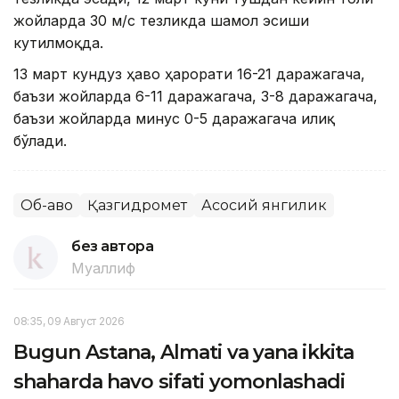
жойларда 30 м/с тезликда шамол эсиши
кутилмоқда.
13 март кундуз ҳаво ҳарорати 16-21 даражагача,
баъзи жойларда 6-11 даражагача, 3-8 даражагача,
баъзи жойларда минус 0-5 даражагача илиқ
бўлади.
Об-ҳаво
Қазгидромет
Асосий янгилик
без автора
Муаллиф
08:35, 09 Август 2026
Bugun Astana, Almati va yana ikkita
shaharda havo sifati yomonlashadi