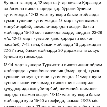
Бундан ташқари, 12 мартга ўтар кечаси Қарағанди
ва Ақмола вилоятларида қор бўрони бўлиши
кутилмоқда. 12-13 март кунлари баъзи жойларда
туман тушиши кутилмоқда. 13 март куни шамол
жануби-ғарбий, шимоли-шарқдан эсади, баъзи
жойларда 15-20 м/с тезликда эсади, шиддат 23-28
м/с. 12-13 март кунлари ҳаво ҳарорати кескин
пасайиб, 7-12 гача, баъзи жойларда 16 даражадан
22-27 гача, баъзи жойларда 30 даражагача совуқ
бўлиши кутилмоқда.
13-14 март кунлари Туркистон вилоятининг айрим
жойларида кучли ёғингарчилик (ёмғир, қор), туман
тушиши ва муз қотиши кутилмоқда. 12-март куни
куннинг иккинчи ярмида вилоятнинг аксарият
ҳудудларида жануби-ғарбий, шимолий, шимоли-
шарқдан шамол эсади, 13-14-март кунлари баъзи
жойларда кучи 15-20 атрофида, шамол 23-28 м/с
тезликда эсади, 12 март куни тушдан кейин тоғли