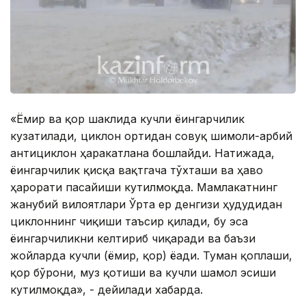
«Ёмғир ва қор шаклида кучли ёғингарчилик
кузатилади, циклон ортидан совуқ шимоли-ғарбий
антициклон ҳаракатлана бошлайди. Натижада,
ёғингарчилик қисқа вақтгача тўхташи ва ҳаво
ҳарорати пасайиши кутилмоқда. Мамлакатнинг
жанубий вилоятлари Ўрта ер денгизи ҳудудидан
циклоннинг чиқиши таъсир қилади, бу эса
ёғингарчиликни келтириб чиқаради ва баъзи
жойларда кучли (ёмғир, қор) ёғади. Туман қоплаши,
қор бўрони, муз қотиши ва кучли шамол эсиши
кутилмоқда», - дейилади хабарда.