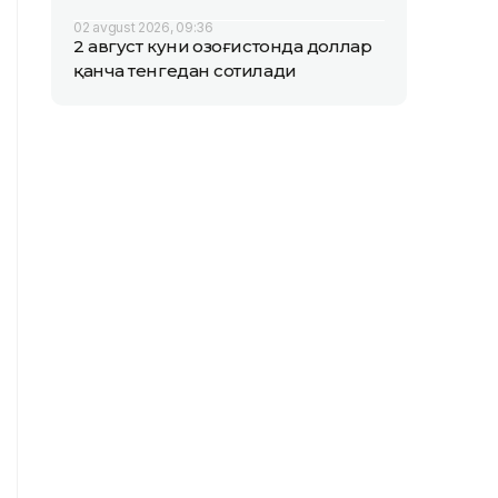
02 avgust 2026, 09:36
2 август куни Қозоғистонда доллар
қанча тенгедан сотилади