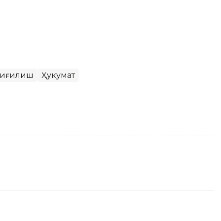
иғилиш
Ҳукумат