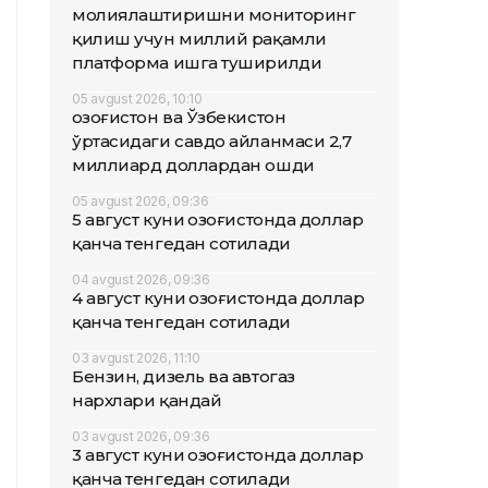
молиялаштиришни мониторинг
қилиш учун миллий рақамли
платформа ишга туширилди
05 avgust 2026, 10:10
Қозоғистон ва Ўзбекистон
ўртасидаги савдо айланмаси 2,7
миллиард доллардан ошди
05 avgust 2026, 09:36
5 август куни Қозоғистонда доллар
қанча тенгедан сотилади
04 avgust 2026, 09:36
4 август куни Қозоғистонда доллар
қанча тенгедан сотилади
03 avgust 2026, 11:10
Бензин, дизель ва автогаз
нархлари қандай
03 avgust 2026, 09:36
3 август куни Қозоғистонда доллар
қанча тенгедан сотилади