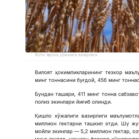
Фото: Қишлоқ хўжалиги вазирлиги
Вилоят ҳокимликларининг тезкор маълу
минг тоннасини буғдой, 456 минг тонна
Бундан ташқари, 411 минг тонна сабзаво
полиз экинлари йиғиб олинди.
Қишлоқ хўжалиги вазирлиги маълумотл
миллион гектарни ташкил этди. Шу жу
мойли экинлар — 5,2 миллион гектар, озу
минг гектар, уюшган фермер хўжаликлар