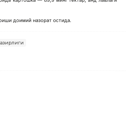
риши доимий назорат остида.
 вазирлиги
асаларичиликни