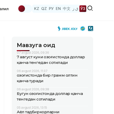
KZ
QZ
РУ
EN
中文
ق ز
ЎЗ
аҳлил
Мавзуга оид
07 avgust 2026, 09:36
7 август куни Қозоғистонда доллар
қанча тенгедан сотилади
06 avgust 2026, 11:37
Қозоғистонда бир грамм олтин
қанча туради
06 avgust 2026, 09:38
Бугун Қозоғистонда доллар қанча
тенгедан сотилади
05 avgust 2026, 13:15
Аёл тадбиркорларни