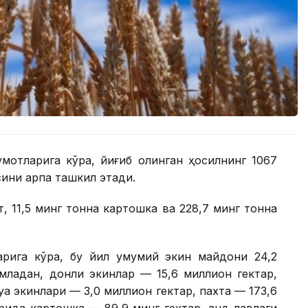
мотларига кўра, йиғиб олинган ҳосилнинг 1067
сини арпа ташкил этади.
т, 11,5 минг тонна картошка ва 228,7 минг тонна
арига кўра, бу йил умумий экин майдони 24,2
младан, донли экинлар — 15,6 миллион гектар,
қа экинлари — 3,0 миллион гектар, пахта — 173,6
ида картошка — 89,9 минг гектар, қанд лавлаги