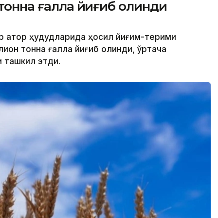
 тонна ғалла йиғиб олинди
р қатор ҳудудларида ҳосил йиғим-терими
ллион тонна ғалла йиғиб олинди, ўртача
и ташкил этди.