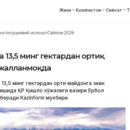
Жаҳон
Қозоғистон
Сиёсат
Т
нституциявий ислоҳот
Сайлов-2026
 13,5 минг гектардан ортиқ
лжалланмоқда
13,5 минг гектардан ортиқ майдонга экин
илишида ҚР Қишлоқ хўжалиги вазири Ербол
беради Kazinform мухбири.