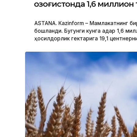
Қозоғистонда 1,6 миллион
ASTANА. Кazinform – Мамлакатнинг би
бошланди. Бугунги кунга қадар 1,6 ми
ҳосилдорлик гектарига 19,1 центнерн