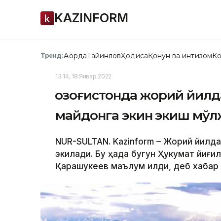
KAZINFORM
Ақорда
Тайинлов
Ҳодиса
Қонун ва интизом
Ко
Тренд:
13:14, 18 Январ 2022
Қозоғистонда жорий йилда
майдонга экин экиш мў
NUR-SULTAN. Kazinform – Жорий йилда 
экилади. Бу ҳақда бугун Ҳукумат йиғ
Қарашукеев маълум қилди, деб хабар 