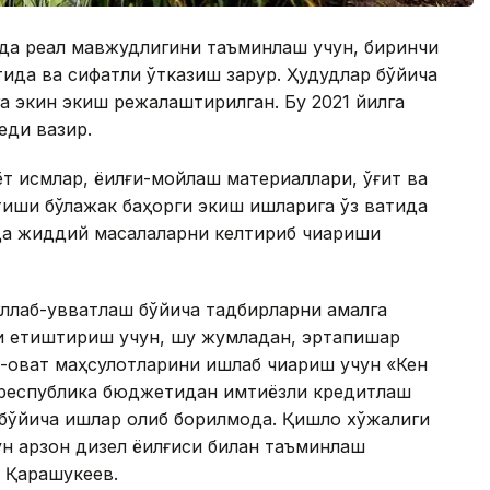
орда реал мавжудлигини таъминлаш учун, биринчи
тида ва сифатли ўтказиш зарур. Ҳудудлар бўйича
а экин экиш режалаштирилган. Бу 2021 йилга
еди вазир.
ёт қисмлар, ёқилғи-мойлаш материаллари, ўғит ва
иши бўлажак баҳорги экиш ишларига ўз вақтида
да жиддий масалаларни келтириб чиқариши
ўллаб-қувватлаш бўйича тадбирларни амалга
ни етиштириш учун, шу жумладан, эртапишар
қ-овқат маҳсулотларини ишлаб чиқариш учун «Кен
 республика бюджетидан имтиёзли кредитлаш
бўйича ишлар олиб борилмоқда. Қишлоқ хўжалиги
н арзон дизел ёқилғиси билан таъминлаш
л Қарашукеев.