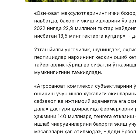
«Озиқ-овқат маҳсулотларининг ички боз
навбатда, баҳорги экиш ишларини ўз вақ
2022 йилда 22,9 миллион гектар майдонг
нисбатан 13,5 минг гектарга кўпдир», - д
Ўтган йилги қурғоқчилик, шунингдек, эҳти
пестицидлар нархининг кескин ошиб кет
тайёргарлик кўриш ва сифатли ўтказиш
мумкинлигини таъкидлади.
«Агросаноат комплекси субъектларини қ
ошириш учун қишлоқ хўжалиги экинлари
сабзавот ва ижтимоий аҳамиятга эга ози
дала» дастури доирасида фермерларни
ҳажмини 140 миллиард тенгега етказиш 
ишлаб чиқарувчиларини баҳорги экиш учу
масалалари ҳал этилмоқда», - деди Ербо