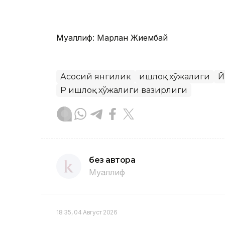
Муаллиф: Марлан Жиембай
Асосий янгилик
Қишлоқ хўжалиги
Й
ҚР Қишлоқ хўжалиги вазирлиги
без автора
Муаллиф
18:35, 04 Август 2026