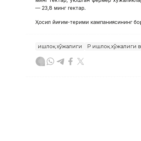
— 23,8 минг гектар.
Ҳосил йиғим-терими кампаниясининг бо
Қишлоқ хўжалиги
ҚР Қишлоқ хўжалиги
Бекабат Узаков
Муаллиф
18:15, 03 Август 2026
Қозоғистонлик олимлар 