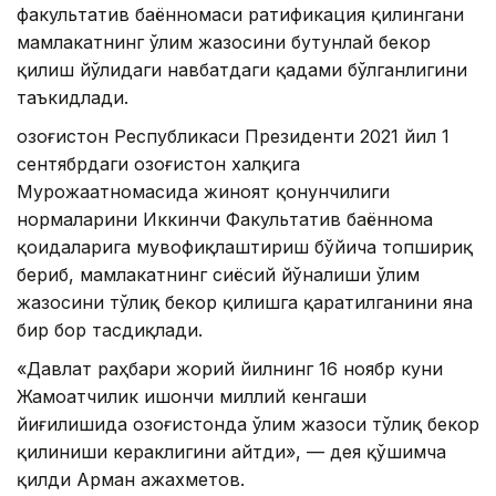
факультатив баённомаси ратификация қилингани
мамлакатнинг ўлим жазосини бутунлай бекор
қилиш йўлидаги навбатдаги қадами бўлганлигини
таъкидлади.
Қозоғистон Республикаси Президенти 2021 йил 1
сентябрдаги Қозоғистон халқига
Мурожаатномасида жиноят қонунчилиги
нормаларини Иккинчи Факультатив баённома
қоидаларига мувофиқлаштириш бўйича топшириқ
бериб, мамлакатнинг сиёсий йўналиши ўлим
жазосини тўлиқ бекор қилишга қаратилганини яна
бир бор тасдиқлади.
«Давлат раҳбари жорий йилнинг 16 ноябр куни
Жамоатчилик ишончи миллий кенгаши
йиғилишида Қозоғистонда ўлим жазоси тўлиқ бекор
қилиниши кераклигини айтди», — дея қўшимча
қилди Арман Қажахметов.