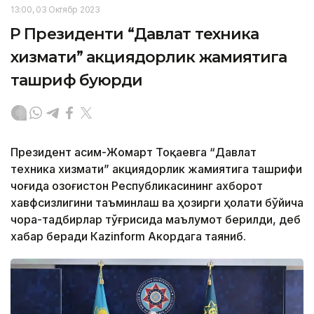
13:00, 03 Октябр 2023
ҚР Президенти “Давлат техника
хизмати” акциядорлик жамиятига
ташриф буюрди
Президент Қасим-Жомарт Тоқаевга “Давлат
техника хизмати” акциядорлик жамиятига ташрифи
чоғида Қозоғистон Республикасининг ахборот
хавфсизлигини таъминлаш ва ҳозирги ҳолати бўйича
чора-тадбирлар тўғрисида маълумот берилди, деб
хабар беради Каzinform Акордага таяниб.