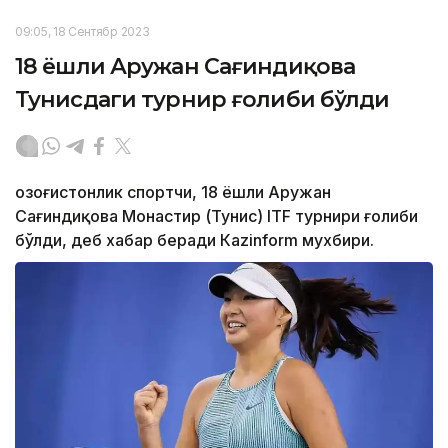
09:05, 18 Сентябр 2023
18 ёшли Аружан Сағиндиқова
Тунисдаги турнир ғолиби бўлди
Қозоғистонлик спортчи, 18 ёшли Аружан
Сағиндиқова Монастир (Тунис) ITF турнири ғолиби
бўлди, деб хабар беради Каzinform мухбири.