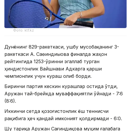
Фото: ktf.kz
Дунёнинг 829-ракеткаси, ушбу мусобақанинг 3-
ракеткаси А. Саөиндиыова финалда жаҳон
рейтингида 1253-ўринни эгаллаб турган
ҳиндистонлик Вайшнави Адкарга қарши
чемпионлик учун кураш олиб борди.
Биринчи партия кескин курашлар остида ўтди,
Аружан тай-брейкда муваффақиятли ўйнади - 7:6
(8:6).
Иккинчи сетда қозоғистонлик ёш теннисчи
рақибига ҳеч қандай имконият қолдирмади - 6:0.
Шу тариқа Аружан Сағиндиқова муҳим ғалабага