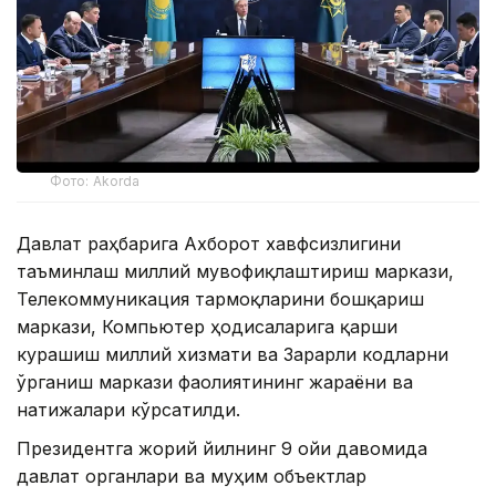
Фото: Akorda
Давлат раҳбарига Ахборот хавфсизлигини
таъминлаш миллий мувофиқлаштириш маркази,
Телекоммуникация тармоқларини бошқариш
маркази, Компьютер ҳодисаларига қарши
курашиш миллий хизмати ва Зарарли кодларни
ўрганиш маркази фаолиятининг жараёни ва
натижалари кўрсатилди.
Президентга жорий йилнинг 9 ойи давомида
давлат органлари ва муҳим объектлар