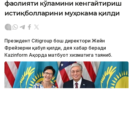
фаолияти кўламини кенгайтириш
истиқболларини муҳокама қилди
Президент Citigroup бош директори Жейн
Фрейзерни қабул қилди, дея хабар беради
Кazinform Ақорда матбуот хизматига таяниб.
Фото: Ақорда