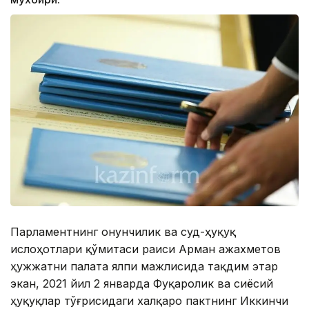
Парламентнинг Қонунчилик ва суд-ҳуқуқ
ислоҳотлари қўмитаси раиси Арман Қажахметов
ҳужжатни палата ялпи мажлисида тақдим этар
экан, 2021 йил 2 январда Фуқаролик ва сиёсий
ҳуқуқлар тўғрисидаги халқаро пактнинг Иккинчи