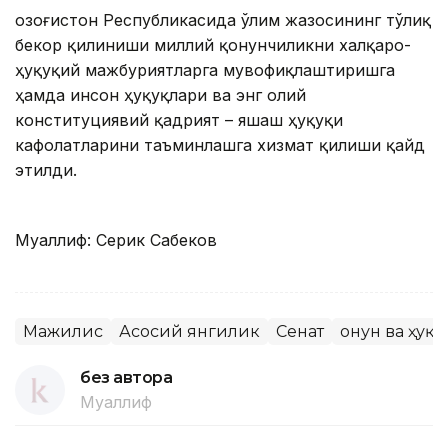
Қозоғистон Республикасида ўлим жазосининг тўлиқ
бекор қилиниши миллий қонунчиликни халқаро-
ҳуқуқий мажбуриятларга мувофиқлаштиришга
ҳамда инсон ҳуқуқлари ва энг олий
конституциявий қадрият – яшаш ҳуқуқи
кафолатларини таъминлашга хизмат қилиши қайд
этилди.
Муаллиф: Серик Сабеков
Мажилис
Асосий янгилик
Сенат
Қонун ва ҳуқу
без автора
Муаллиф