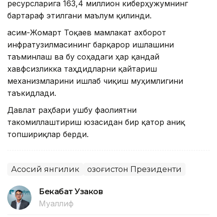
ресурсларига 163,4 миллион киберҳужумнинг
бартараф этилгани маълум қилинди.
Қасим-Жомарт Тоқаев мамлакат ахборот
инфратузилмасининг барқарор ишлашини
таъминлаш ва бу соҳадаги ҳар қандай
хавфсизликка таҳдидларни қайтариш
механизмларини ишлаб чиқиш муҳимлигини
таъкидлади.
Давлат раҳбари ушбу фаолиятни
такомиллаштириш юзасидан бир қатор аниқ
топшириқлар берди.
Асосий янгилик
Қозоғистон Президенти
Бекабат Узаков
Муаллиф