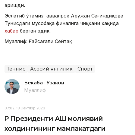
эришди.
Эслатиб ўтамиз, аввалроқ Аружан Сағиндиқова
Тунисдаги мусобақа финалига чиққани ҳақида
хабар
берган эдик.
Муаллиф: Ғайсағали Сейтақ
Теннис
Асосий янгилик
Спорт
Бекабат Узаков
Муаллиф
07:02, 18 Сентябр 2023
ҚР Президенти АҚШ молиявий
холдингининг мамлакатдаги