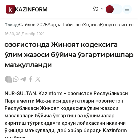
KAZINFORM
ЎЗ
Сайлов-2026
Ақорда
Тайинлов
Ҳодиса
Қонун ва интизо
Тренд:
16:39, 08 Декабр 2021
Қозоғистонда Жиноят кодексига
ўлим жазоси бўйича ўзгартиришлар
маъқулланди
NUR-SULTAN. Kazinform – Қозоғистон Республикаси
Парламенти Мажилиси депутатлари «Қозоғистон
Республикаси Жиноят кодексига ўлим жазоси
масалалари бўйича ўзгартиш ва қўшимчалар
киритиш тўғрисида»ги қонун лойиҳасини иккинчи
ўқишда маъқуллади, деб хабар беради Kazinform
мухбири.