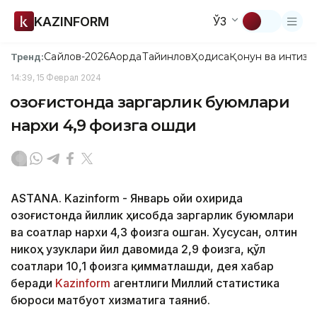
KAZINFORM
ЎЗ
Сайлов-2026
Ақорда
Тайинлов
Ҳодиса
Қонун ва интизо
Тренд:
14:39, 15 Феврал 2024
Қозоғистонда заргарлик буюмлари
нархи 4,9 фоизга ошди
ASTANA. Kazinform - Январь ойи охирида
Қозоғистонда йиллик ҳисобда заргарлик буюмлари
ва соатлар нархи 4,3 фоизга ошган. Хусусан, олтин
никоҳ узуклари йил давомида 2,9 фоизга, қўл
соатлари 10,1 фоизга қимматлашди, дея хабар
беради
Kazinform
агентлиги Миллий статистика
бюроси матбуот хизматига таяниб.