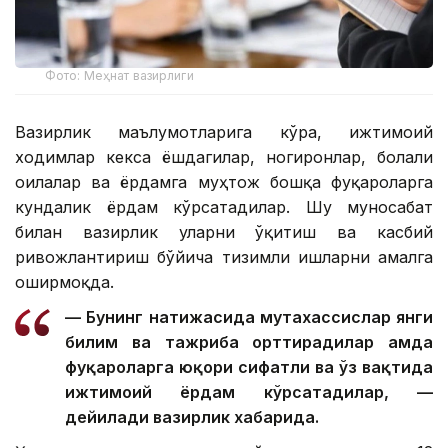
Фото: Меҳнат вазирлиги
Вазирлик маълумотларига кўра, ижтимоий
ходимлар кекса ёшдагилар, ногиронлар, болали
оилалар ва ёрдамга муҳтож бошқа фуқароларга
кундалик ёрдам кўрсатадилар. Шу муносабат
билан вазирлик уларни ўқитиш ва касбий
ривожлантириш бўйича тизимли ишларни амалга
оширмоқда.
— Бунинг натижасида мутахассислар янги
билим ва тажриба орттирадилар ҳамда
фуқароларга юқори сифатли ва ўз вақтида
ижтимоий ёрдам кўрсатадилар, —
дейилади вазирлик хабарида.