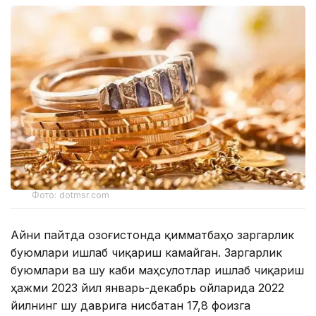
Фото: dotmsr.com
Айни пайтда Қозоғистонда қимматбаҳо заргарлик
буюмлари ишлаб чиқариш камайган. Заргарлик
буюмлари ва шу каби маҳсулотлар ишлаб чиқариш
ҳажми 2023 йил январь-декабрь ойларида 2022
йилнинг шу даврига нисбатан 17,8 фоизга