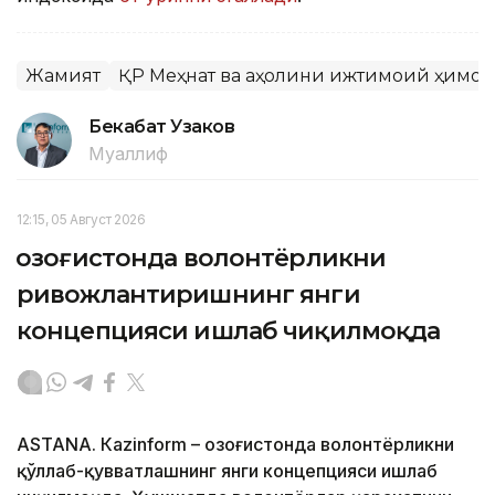
Жамият
ҚР Меҳнат ва аҳолини ижтимоий ҳимоя
Бекабат Узаков
Муаллиф
12:15, 05 Август 2026
Қозоғистонда волонтёрликни
ривожлантиришнинг янги
концепцияси ишлаб чиқилмоқда
ASTANА. Кazinform – Қозоғистонда волонтёрликни
қўллаб-қувватлашнинг янги концепцияси ишлаб