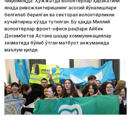
чиқилмоқда. Ҳужжатда волонтёрлар ҳаракатини
янада ривожлантиришнинг асосий йўналишлари
белгилаб берилган ва секторал волонтёрликни
кучайтириш кўзда тутилган. Бу ҳақда Миллий
волонтёрлар фронт-офиси раҳбари Айбек
Досимбетов Астана шаҳар коммуникациялар
хизматида бўлиб ўтган матбуот анжуманида
маълум қилди.