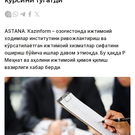
курсини тугатди
ASTANА. Кazinform – Қозоғистонда ижтимоий
ходимлар институтини ривожлантириш ва
кўрсатилаётган ижтимоий хизматлар сифатини
ошириш бўйича ишлар давом этмоқда. Бу ҳақда ҚР
Меҳнат ва аҳолини ижтимоий ҳимоя қилиш
вазирлиги хабар берди.