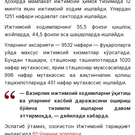
Ҳозирда мамлакат ижтимоий ҳимоя тизимида 12
мингга яқин ижтимоий ходим ишлайди. Улардан
1251 нафари нодавлат секторда ишлайди.
Ижтимоий ходимларнинг 55,5 фоизи қишлоқ
жойларда, 44,5 фоизи эса шаҳарларда ишлайди.
Уларнинг аксарияти — 9532 нафари — фуқароларга
уйда махсус ижтимоий хизматлар кўрсатади.
Бундан ташқари, стационар ташкилотларда 1020
нафар мутахассис, ярим стационар муассасаларда
998 нафар мутахассис ва вақтинчалик қолиш
ташкилотларида 451 нафар мутахассис ишлайди.
— Вазирлик ижтимоий ходимларни ўқитиш
ва уларнинг касбий даражасини ошириш
бўйича тизимли ишларни давом
эттирмоқда, — дейилади хабарда.
Эслатиб ўтамиз, Қозоғистон Ижтимоий тараққиёт
индексида
61-ўринни эгаллади
.