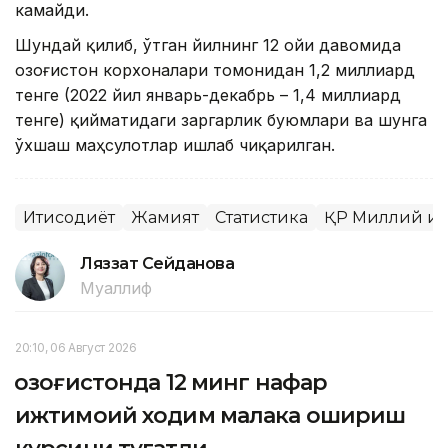
камайди.
Шундай қилиб, ўтган йилнинг 12 ойи давомида
Қозоғистон корхоналари томонидан 1,2 миллиард
тенге (2022 йил январь-декабрь – 1,4 миллиард
тенге) қийматидаги заргарлик буюмлари ва шунга
ўхшаш маҳсулотлар ишлаб чиқарилган.
Иқтисодиёт
Жамият
Статистика
ҚР Миллий иқ
Ляззат Сейданова
Муаллиф
20:10, 06 Август 2026
Қозоғистонда 12 минг нафар
ижтимоий ходим малака ошириш