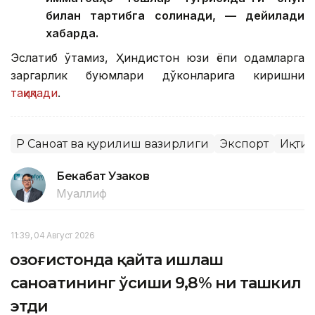
билан тартибга солинади, — дейилади
хабарда.
Эслатиб ўтамиз, Ҳиндистон юзи ёпиқ одамларга
заргарлик буюмлари дўконларига киришни
тақиқлади
.
ҚР Саноат ва қурилиш вазирлиги
Экспорт
Иқти
Бекабат Узаков
Муаллиф
11:39, 04 Август 2026
Қозоғистонда қайта ишлаш
саноатининг ўсиши 9,8% ни ташкил
этди