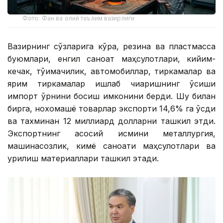
Фото: Фан ва олий таълим вазирлиги
Вазирнинг сўзларига кўра, резина ва пластмасса
буюмлари, енгил саноат маҳсулотлари, кийим-
кечак, тўқимачилик, автомобиллар, тиркамалар ва
ярим тиркамалар ишлаб чиқаришнинг ўсиши
импорт ўрнини босиш имконини берди. Шу билан
бирга, нохомашё товарлар экспорти 14,6% га ўсди
ва тахминан 12 миллиард долларни ташкил этди.
Экспортнинг асосий қисмини металлургия,
машинасозлик, кимё саноати маҳсулотлари ва
қурилиш материаллари ташкил этади.