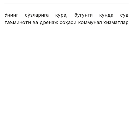
Унинг сўзларига кўра, бугунги кунда сув
таъминоти ва дренаж соҳаси коммунал хизматлар
соҳасидаги энг долзарб муаммолардан бири
ҳисобланади.
— Муҳандислик тармоқларининг эскириши,
тез-тез содир бўладиган авариялар,
қувватларнинг етарли эмаслиги ва эскирган
технологиялар коммунал хизматлар
сифатига салбий таъсир кўрсатмоқда.
Ҳозирда Миллий лойиҳа платформасига
жами 330 млрд тенгега тенг 105 та лойиҳа
жойлаштирилган. Улардан 20 та лойиҳа
бўйича қурилиш ишлари бошланган, 58 та
лойиҳа амалга оширишга тайёр, 2 та
лойиҳа учун тарифларни тасдиқлаш
жараёни якунланган ва яна 25 та лойиҳа