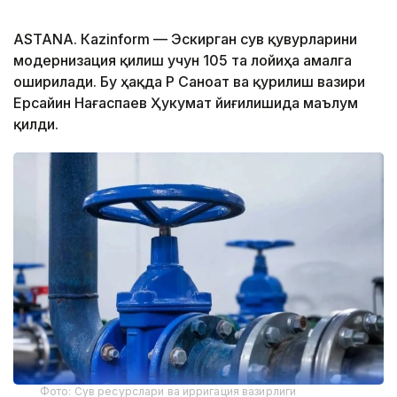
ASTANА. Кazinform — Эскирган сув қувурларини
модернизация қилиш учун 105 та лойиҳа амалга
оширилади. Бу ҳақда ҚР Саноат ва қурилиш вазири
Ерсайин Нағаспаев Ҳукумат йиғилишида маълум
қилди.
Фото: Сув ресурслари ва ирригация вазирлиги