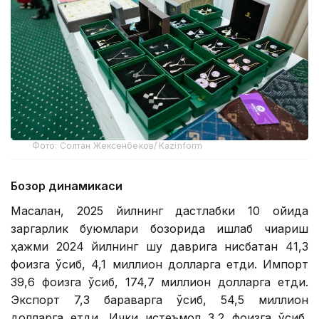
Фото: Солтан Жексенбеков/ Kazinform
Бозор динамикаси
Масалан, 2025 йилнинг дастлабки 10 ойида
заргарлик буюмлари бозорида ишлаб чиқариш
ҳажми 2024 йилнинг шу даврига нисбатан 41,3
фоизга ўсиб, 4,1 миллион долларга етди. Импорт
39,6 фоизга ўсиб, 174,7 миллион долларга етди.
Экспорт 7,3 бараварга ўсиб, 54,5 миллион
долларга етди. Ички истеъмол 3,2 фоизга ўсиб,