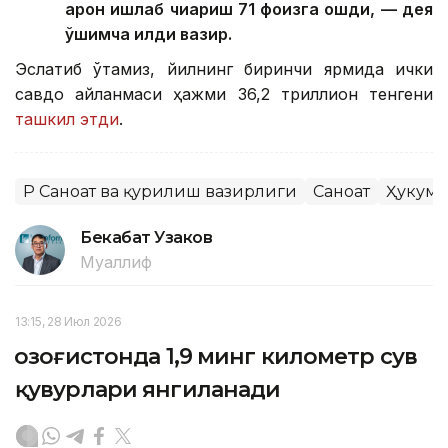
арқон ишлаб чиқариш 71 фоизга ошди, — дея
қўшимча қилди вазир.
Эслатиб ўтамиз, йилнинг биринчи ярмида ички
савдо айланмаси ҳажми 36,2 триллион тенгени
ташкил этди
.
ҚР Саноат ва қурилиш вазирлиги
Саноат
Ҳукума
Бекабат Узаков
Муаллиф
13:15, 28 Июл 2026
Қозоғистонда 1,9 минг километр сув
қувурлари янгиланади