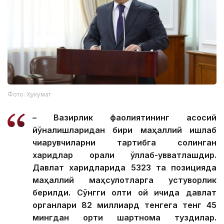
Фото: Ҳукумат
– Вазирлик фаолиятининг асосий
йўналишларидан бири маҳаллий ишлаб
чиқарувчиларни тартибга солинган
харидлар орқали қўллаб-қувватлашдир.
Давлат харидларида 5323 та позицияда
маҳаллий маҳсулотларга устуворлик
берилди. Сўнгги олти ой ичида давлат
органлари 82 миллиард тенгега тенг 45
мингдан ортиқ шартнома туздилар.