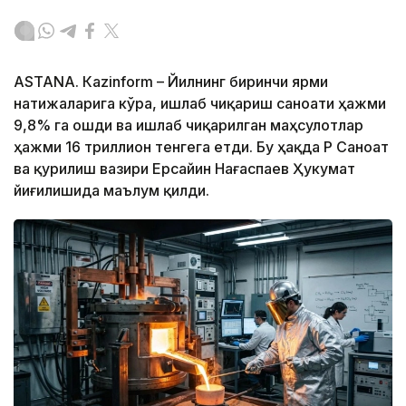
ASTANА. Кazinform – Йилнинг биринчи ярми
натижаларига кўра, ишлаб чиқариш саноати ҳажми
9,8% га ошди ва ишлаб чиқарилган маҳсулотлар
ҳажми 16 триллион тенгега етди. Бу ҳақда ҚР Саноат
ва қурилиш вазири Ерсайин Нағаспаев Ҳукумат
йиғилишида маълум қилди.