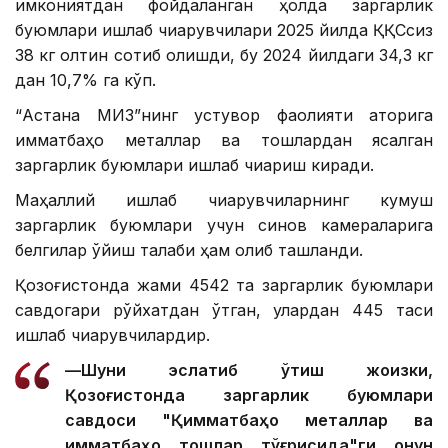
имкониятдан фойдаланган ҳолда заргарлик
буюмлари ишлаб чиқарувчилари 2025 йилда ҚҚСсиз
38 кг олтин сотиб олишди, бу 2024 йилдаги 34,3 кг
дан 10,7% га кўп.
“Астана МИЗ”нинг устувор фаолияти қаторига
қимматбаҳо металлар ва тошлардан ясалган
заргарлик буюмлари ишлаб чиқариш киради.
Маҳаллий ишлаб чиқарувчиларнинг кумуш
заргарлик буюмлари учун синов камераларига
белгилар қўйиш талаби ҳам олиб ташланди.
Қозоғистонда жами 4542 та заргарлик буюмлари
савдогари рўйхатдан ўтган, улардан 445 таси
ишлаб чиқарувчилардир.
—Шуни эслатиб ўтиш жоизки,
Қозоғистонда заргарлик буюмлари
савдоси "Қимматбаҳо металлар ва
қимматбаҳо тошлар тўғрисида"ги қонун