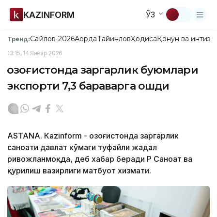
KAZINFORM
ЎЗ
Сайлов-2026
Ақорда
Тайинлов
Ҳодиса
Қонун ва интизо
Тренд:
13:15, 14 Январ 2026
Қозоғистонда заргарлик буюмлари
экспорти 7,3 бараварга ошди
ASTANА. Кazinform - Қозоғистонда заргарлик
саноати давлат кўмаги туфайли жадал
ривожланмоқда, деб хабар беради ҚР Саноат ва
қурилиш вазирлиги матбуот хизмати.