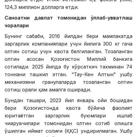
124,3 миллион долларга етди.
Саноатни давлат томонидан қўллаб-қувватлаш
чоралари
Бунинг сабаби, 2016 йилдан бери мамлакатда
заргарлик компаниялари учун йилига 300 кг гача
олтин сотиш учун квота белгиланган. Тозаланган
олтин асосан Қозоғистон Миллий банкига
сотилади. 2025 йилда бу кўрсаткич тахминан 74
тоннани ташкил этган. “Тау-Кен Алтын” ушбу
механизмни гранулаларда тозаланган олтин
сотиш орқали ҳам амалга оширади.
Бундан ташқари, 2023 йил январь ойи бошидан
бери Қозоғистонда квота бўйича фаолият
юритаётган заргарлик буюмлари ишлаб
чиқарувчилари томонидан олтин сотиб олишга
қўшилган қиймат солиғи (ҚҚС) ундирилмаган. Ушбу