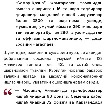
“Самруқ-Қазна” жамғармаси томонидан
амалга оширилган 16 та чора-тадбирлар
доирасида маҳаллий ишлаб чиқарувчилар
билан 3800 та шартнома тузилди,
жумладан, умумий қиймати 390 миллиард
тенгедан ортиқ бўлган 286 та узоқ муддатли
ва оффтайк шартномаларидир, — деди
Ерсайин Нағаспаев.
Шунингдек, вазирнинг сўзларига кўра, ер қаъридан
фойдаланиш соҳасида умумий қиймати 123
миллиард тенгега тенг 425 та сотиб олиш
шартномаси тузилди. Кўрилган чоралар барқарор
талабни яратди ва маҳаллий корхоналарнинг
ишлаб чиқариш қувватини оширишга ёрдам берди.
— Масалан, Чимкентда трансформатор
ишлаб чиқариш 90 фоизга, Семейда кабел
ишлаб чиқариш 72 фоизга ва Қарағандада