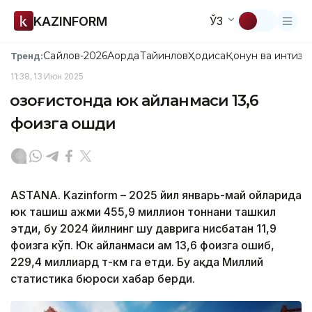
KAZINFORM
ЎЗ
Сайлов-2026
Ақорда
Тайинлов
Ҳодиса
Қонун ва интизо
Тренд:
11:38, 13 Июн 2025
Қозоғистонда юк айланмаси 13,6
фоизга ошди
ASTANA. Kazinform – 2025 йил январь-май ойларида
юк ташиш ҳажми 455,9 миллион тоннани ташкил
этди, бу 2024 йилнинг шу даврига нисбатан 11,9
фоизга кўп. Юк айланмаси ҳам 13,6 фоизга ошиб,
229,4 миллиард т-км га етди. Бу ҳақда Миллий
статистика бюроси хабар берди.