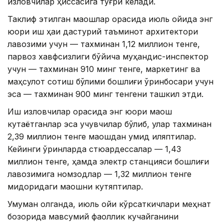
изловчилар ҳиссасига тўғри келади.
Таклиф этилган маошлар орасида июль ойида энг
юқори иш ҳақи дастурий таъминот архитектори
лавозими учун — тахминан 1,12 миллион тенге,
парвоз хавфсизлиги бўйича муҳандис-инспектор
учун — тахминан 910 минг тенге, маркетинг ва
маҳсулот сотиш бўлими бошлиғи ўринбосари учун
эса — тахминан 900 минг тенгени ташкил этди.
Иш изловчилар орасида энг юқори маош
кутаётганлар эса учувчилар бўлиб, улар тахминан
2,39 миллион тенге маошдан умид қиляптилар.
Кейинги ўринларда стюардессалар — 1,43
миллион тенге, ҳамда электр станцияси бошлиғи
лавозимига номзодлар — 1,32 миллион тенге
миқдоридаги маошни кутяптилар.
Умуман олганда, июль ойи кўрсаткичлари меҳнат
бозорида мавсумий фаоллик кучайганини