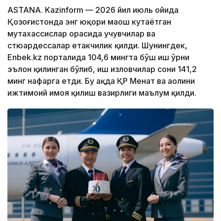
ASTANA. Kazinform — 2026 йил июль ойида
Қозоғистонда энг юқори маош кутаётган
мутахассислар орасида учувчилар ва
стюардессалар етакчилик қилди. Шунингдек,
Enbek.kz порталида 104,6 мингта бўш иш ўрни
эълон қилинган бўлиб, иш изловчилар сони 141,2
минг нафарга етди. Бу ҳақда ҚР Меҳнат ва аҳолини
ижтимоий ҳимоя қилиш вазирлиги маълум қилди.