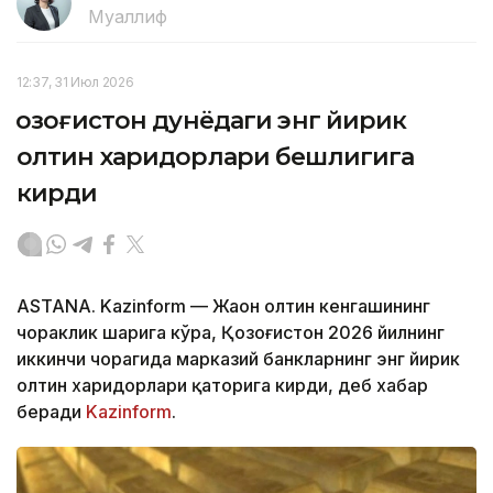
Муаллиф
12:37, 31 Июл 2026
Қозоғистон дунёдаги энг йирик
олтин харидорлари бешлигига
кирди
ASTANA. Kazinform — Жаҳон олтин кенгашининг
чораклик шарҳига кўра, Қозоғистон 2026 йилнинг
иккинчи чорагида марказий банкларнинг энг йирик
олтин харидорлари қаторига кирди, деб хабар
беради
Kazinform
.