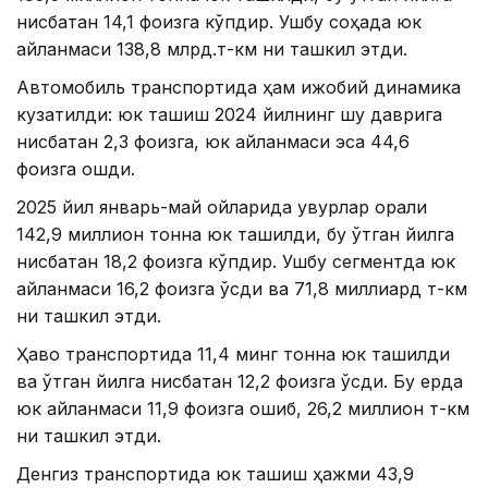
нисбатан 14,1 фоизга кўпдир. Ушбу соҳада юк
айланмаси 138,8 млрд.т-км ни ташкил этди.
Автомобиль транспортида ҳам ижобий динамика
кузатилди: юк ташиш 2024 йилнинг шу даврига
нисбатан 2,3 фоизга, юк айланмаси эса 44,6
фоизга ошди.
2025 йил январь-май ойларида қувурлар орқали
142,9 миллион тонна юк ташилди, бу ўтган йилга
нисбатан 18,2 фоизга кўпдир. Ушбу сегментда юк
айланмаси 16,2 фоизга ўсди ва 71,8 миллиард т-км
ни ташкил этди.
Ҳаво транспортида 11,4 минг тонна юк ташилди
ва ўтган йилга нисбатан 12,2 фоизга ўсди. Бу ерда
юк айланмаси 11,9 фоизга ошиб, 26,2 миллион т-км
ни ташкил этди.
Денгиз транспортида юк ташиш ҳажми 43,9