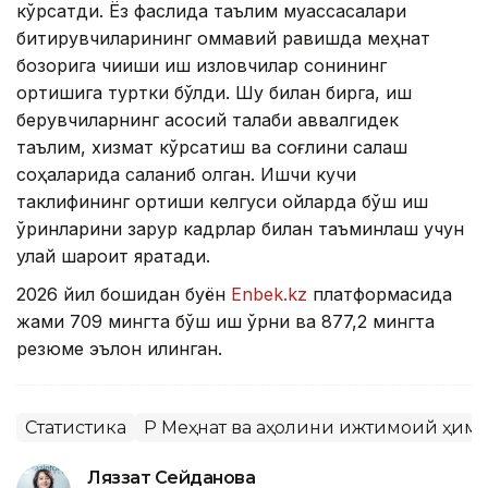
кўрсатди. Ёз фаслида таълим муассасалари
битирувчиларининг оммавий равишда меҳнат
бозорига чиқиши иш изловчилар сонининг
ортишига туртки бўлди. Шу билан бирга, иш
берувчиларнинг асосий талаби аввалгидек
таълим, хизмат кўрсатиш ва соғлиқни сақлаш
соҳаларида сақланиб қолган. Ишчи кучи
таклифининг ортиши келгуси ойларда бўш иш
ўринларини зарур кадрлар билан таъминлаш учун
қулай шароит яратади.
2026 йил бошидан буён
Enbek.kz
платформасида
жами 709 мингта бўш иш ўрни ва 877,2 мингта
резюме эълон қилинган.
Статистика
ҚР Меҳнат ва аҳолини ижтимоий ҳим
Ляззат Сейданова