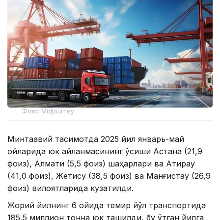
Фото: Midjourney
Минтақавий тақсимотда 2025 йил январь-май
ойларида юк айланмасининг ўсиши Астана (21,9
фоиз), Алмати (5,5 фоиз) шаҳарлари ва Атирау
(41,0 фоиз), Жетису (38,5 фоиз) ва Манғистау (26,9
фоиз) вилоятларида кузатилди.
Жорий йилнинг 6 ойида темир йўл транспортида
185,5 миллион тонна юк ташилди, бу ўтган йилга