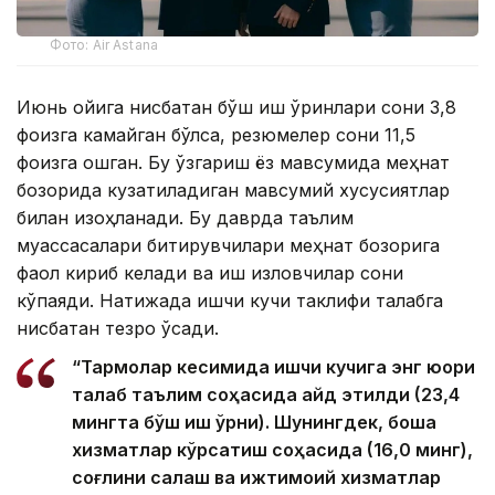
Фото: Air Astana
Июнь ойига нисбатан бўш иш ўринлари сони 3,8
фоизга камайган бўлса, резюмелер сони 11,5
фоизга ошган. Бу ўзгариш ёз мавсумида меҳнат
бозорида кузатиладиган мавсумий хусусиятлар
билан изоҳланади. Бу даврда таълим
муассасалари битирувчилари меҳнат бозорига
фаол кириб келади ва иш изловчилар сони
кўпаяди. Натижада ишчи кучи таклифи талабга
нисбатан тезроқ ўсади.
“Тармоқлар кесимида ишчи кучига энг юқори
талаб таълим соҳасида қайд этилди (23,4
мингта бўш иш ўрни). Шунингдек, бошқа
хизматлар кўрсатиш соҳасида (16,0 минг),
соғлиқни сақлаш ва ижтимоий хизматлар