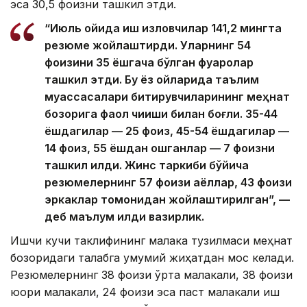
эса 30,5 фоизни ташкил этди.
“Июль ойида иш изловчилар 141,2 мингта
резюме жойлаштирди. Уларнинг 54
фоизини 35 ёшгача бўлган фуқаролар
ташкил этди. Бу ёз ойларида таълим
муассасалари битирувчиларининг меҳнат
бозорига фаол чиқиши билан боғлиқ. 35-44
ёшдагилар — 25 фоиз, 45-54 ёшдагилар —
14 фоиз, 55 ёшдан ошганлар — 7 фоизни
ташкил қилди. Жинс таркиби бўйича
резюмелернинг 57 фоизи аёллар, 43 фоизи
эркаклар томонидан жойлаштирилган”, —
деб маълум қилди вазирлик.
Ишчи кучи таклифининг малака тузилмаси меҳнат
бозоридаги талабга умумий жиҳатдан мос келади.
Резюмелернинг 38 фоизи ўрта малакали, 38 фоизи
юқори малакали, 24 фоизи эса паст малакали иш