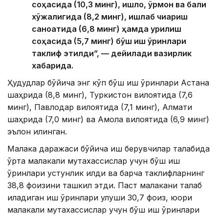
соҳасида (10,3 минг), қишлоқ, ўрмон ва балиқ
хўжалигида (8,2 минг), ишлаб чиқариш
саноатида (6,8 минг) ҳамда қурилиш
соҳасида (5,7 минг) бўш иш ўринлари
таклиф этилди”, — дейилади вазирлик
хабарида.
Ҳудудлар бўйича энг кўп бўш иш ўринлари Астана
шаҳрида (8,8 минг), Туркистон вилоятида (7,6
минг), Павлодар вилоятида (7,1 минг), Алмати
шаҳрида (7,0 минг) ва Ақмола вилоятида (6,9 минг)
эълон қилинган.
Малака даражаси бўйича иш берувчилар талабида
ўрта малакали мутахассислар учун бўш иш
ўринлари устунлик қилди ва барча таклифларнинг
38,8 фоизини ташкил этди. Паст малакани талаб
қиладиган иш ўринлари улуши 30,7 фоиз, юқори
малакали мутахассислар учун бўш иш ўринлари