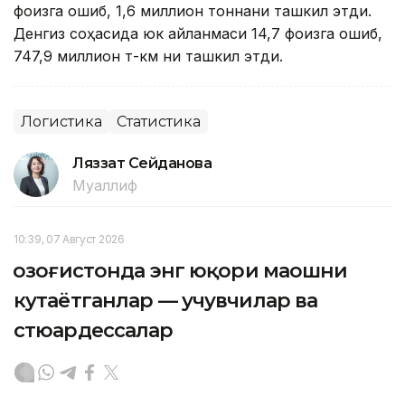
фоизга ошиб, 1,6 миллион тоннани ташкил этди.
Денгиз соҳасида юк айланмаси 14,7 фоизга ошиб,
747,9 миллион т-км ни ташкил этди.
Логистика
Статистика
Ляззат Сейданова
Муаллиф
10:39, 07 Август 2026
Қозоғистонда энг юқори маошни
кутаётганлар — учувчилар ва
стюардессалар