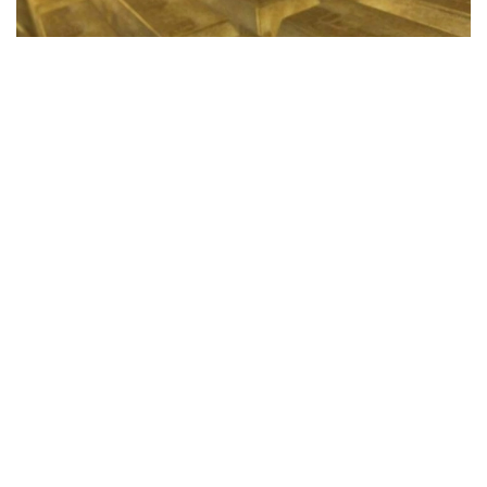
Фото: pixabay
Бу даврда Қозоғистон Миллий банки
мамлакатнинг олтин захираларини 15 тоннага
оширди.
Польша олтин сотиб олиш бўйича марказий
банклар орасида биринчи ўринни эгаллади ва
2026 йилнинг иккинчи чорагида захираларини 51
тоннага оширди.