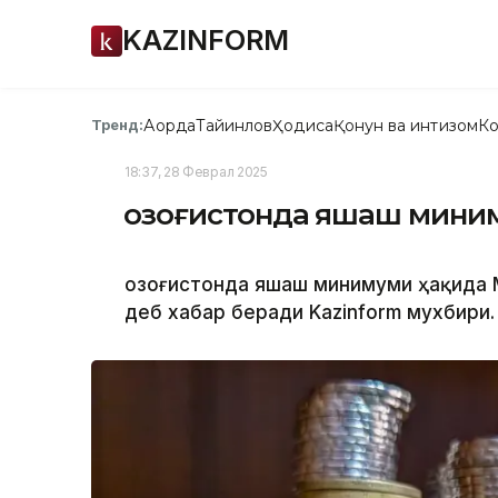
KAZINFORM
Ақорда
Тайинлов
Ҳодиса
Қонун ва интизом
Ко
Тренд:
18:37, 28 Феврал 2025
Қозоғистонда яшаш мини
Қозоғистонда яшаш минимуми ҳақида 
деб хабар беради Kazinform мухбири.