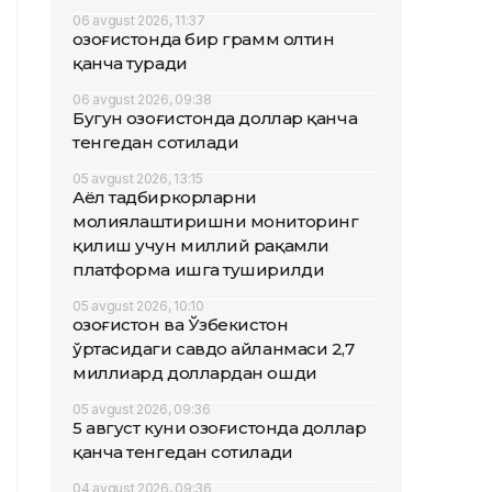
06 avgust 2026, 11:37
Қозоғистонда бир грамм олтин
қанча туради
06 avgust 2026, 09:38
Бугун Қозоғистонда доллар қанча
тенгедан сотилади
05 avgust 2026, 13:15
Аёл тадбиркорларни
молиялаштиришни мониторинг
қилиш учун миллий рақамли
платформа ишга туширилди
05 avgust 2026, 10:10
Қозоғистон ва Ўзбекистон
ўртасидаги савдо айланмаси 2,7
миллиард доллардан ошди
05 avgust 2026, 09:36
5 август куни Қозоғистонда доллар
қанча тенгедан сотилади
04 avgust 2026, 09:36