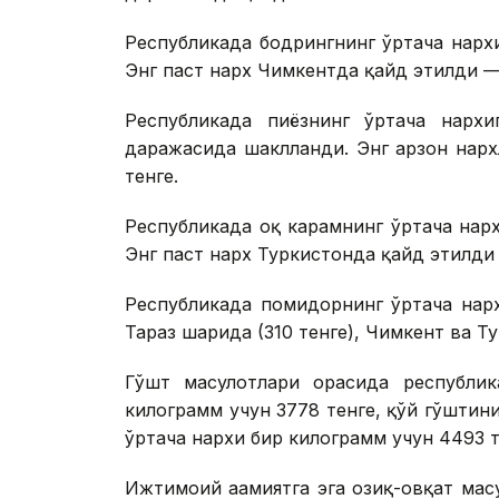
Республикада бодрингнинг ўртача нарх
Энг паст нарх Чимкентда қайд этилди — 
Республикада пиёзнинг ўртача нархи
даражасида шаклланди. Энг арзон нарх
тенге.
Республикада оқ карамнинг ўртача нарх
Энг паст нарх Туркистонда қайд этилди 
Республикада помидорнинг ўртача нарх
Тараз шаҳрида (310 тенге), Чимкент ва Т
Гўшт маҳсулотлари орасида республи
килограмм учун 3778 тенге, қўй гўштин
ўртача нархи бир килограмм учун 4493 
Ижтимоий аҳамиятга эга озиқ-овқат маҳсу