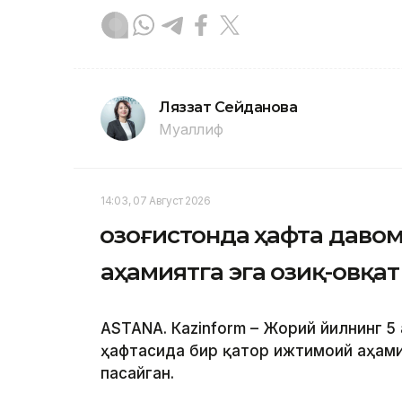
Ляззат Сейданова
Муаллиф
14:03, 07 Август 2026
Қозоғистонда ҳафта даво
аҳамиятга эга озиқ-овқа
ASTANА. Кazinform – Жорий йилнинг 5 
ҳафтасида бир қатор ижтимоий аҳами
пасайган.