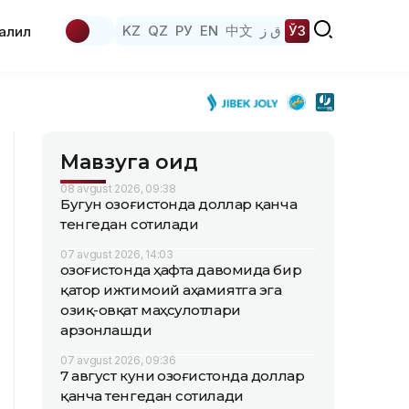
KZ
QZ
РУ
EN
中文
ق ز
ЎЗ
аҳлил
Мавзуга оид
08 avgust 2026, 09:38
Бугун Қозоғистонда доллар қанча
тенгедан сотилади
07 avgust 2026, 14:03
Қозоғистонда ҳафта давомида бир
қатор ижтимоий аҳамиятга эга
озиқ-овқат маҳсулотлари
арзонлашди
07 avgust 2026, 09:36
7 август куни Қозоғистонда доллар
қанча тенгедан сотилади