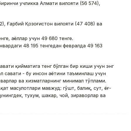
ринчи учликка Алмати вилояти (56 574),
), Ғарбий Қозоғистон вилояти (47 408) ва
ге, аёллар учун 49 680 тенге.
вардаги 48 195 тенгедан февралда 49 163
вати қийматига тенг бўлган бир киши учун энг
 савати - бу инсон ҳаётини таъминлаш учун
товарлар ва хизматларнинг минимал тўплами.
ат маҳсулотлари мавжуд: гўшт, балиқ, сут, ёғ-
унингдек, тухум, шакар, чой, зираворлар ва