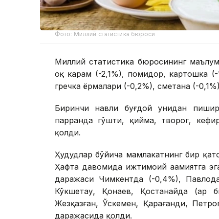
Фото: Миллий статистика бюроси
Миллий статистика бюросининг маълумо
оқ карам (-2,1%), помидор, картошка (-
гречка ёрмалари (-0,2%), сметана (-0,1%
Биринчи навли буғдой унидан пишири
парранда гўшти, қийма, творог, кефи
қолди.
Ҳудудлар бўйича мамлакатнинг бир қат
Ҳафта давомида ижтимоий аҳамиятга эг
даражаси Чимкентда (-0,4%), Павлода
Кўкшетау, Қонаев, Қостанайда (ҳар б
Жезқазған, Ўскемен, Қарағанди, Петро
даражасида қолди.