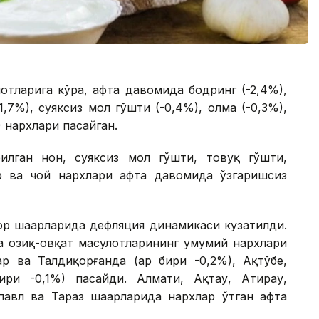
тларига кўра, ҳафта давомида бодринг (-2,4%),
1,7%), суяксиз мол гўшти (-0,4%), олма (-0,3%),
) нархлари пасайган.
лган нон, суяксиз мол гўшти, товуқ гўшти,
р ва чой нархлари ҳафта давомида ўзгаришсиз
ор шаҳарларида дефляция динамикаси кузатилди.
а озиқ-овқат маҳсулотларининг умумий нархлари
р ва Талдиқорғанда (ҳар бири -0,2%), Ақтўбе,
ири -0,1%) пасайди. Алмати, Ақтау, Атирау,
павл ва Тараз шаҳарларида нархлар ўтган ҳафта