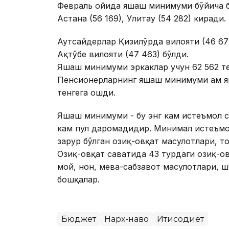
Февраль ойида яшаш минимуми бўйича би
Астана (56 169), Улитау (54 282) киради.
Аутсайдерлар Қизилўрда вилояти (46 672
Ақтўбе вилояти (47 463) бўлди.
Яшаш минимуми эркаклар учун 62 562 тен
Пенсионерларнинг яшаш минимуми ҳам ян
тенгега ошди.
Яшаш минимуми - бу энг кам истеъмол са
кам пул даромадидир. Минимал истеъмол
зарур бўлган озиқ-овқат маҳсулотлари, 
Озиқ-овқат саватида 43 турдаги озиқ-овқ
мой, нон, мева-сабзавот маҳсулотлари, ш
бошқалар.
Бюджет
Нарх-наво
Иқтисодиёт