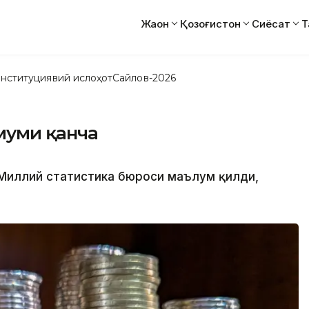
Жаҳон
Қозоғистон
Сиёсат
Т
нституциявий ислоҳот
Сайлов-2026
муми қанча
Миллий статистика бюроси маълум қилди,