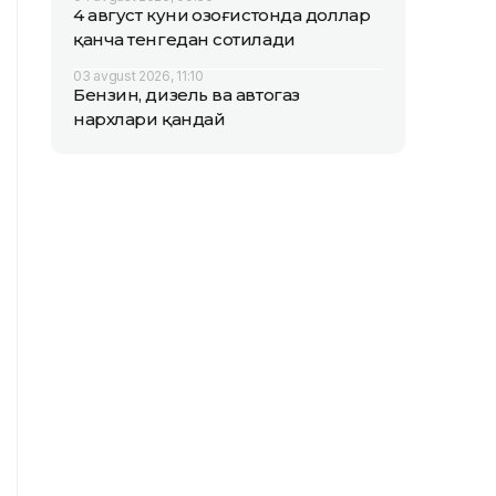
4 август куни Қозоғистонда доллар
қанча тенгедан сотилади
03 avgust 2026, 11:10
Бензин, дизель ва автогаз
нархлари қандай