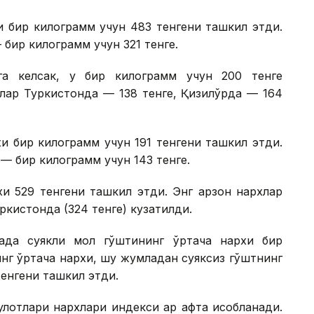
и бир килограмм учун 483 тенгени ташкил этди.
бир килограмм учун 321 тенге.
га келсак, у бир килограмм учун 200 тенге
лар Туркистонда — 138 тенге, Қизилўрда — 164
и бир килограмм учун 191 тенгени ташкил этди.
— бир килограмм учун 143 тенге.
и 529 тенгени ташкил этди. Энг арзон нархлар
уркистонда (324 тенге) кузатилди.
када суякли мол гўштининг ўртача нархи бир
инг ўртача нархи, шу жумладан суяксиз гўштнинг
тенгени ташкил этди.
лотлари нархлари индекси ҳар ҳафта ҳисобланади.