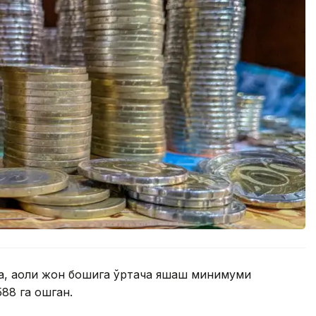
а, аҳоли жон бошига ўртача яшаш минимуми
88 га ошган.