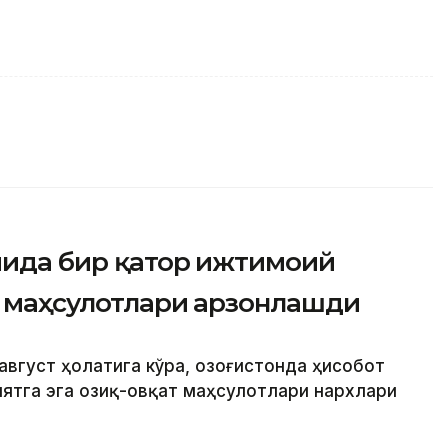
мида бир қатор ижтимоий
т маҳсулотлари арзонлашди
август ҳолатига кўра, Қозоғистонда ҳисобот
ятга эга озиқ-овқат маҳсулотлари нархлари