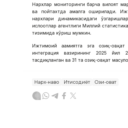
Нархлар мониторинги барча вилоят мар
ва пойтахтда амалга оширилади. Ижти
нархлари динамикасидаги ўзгаришла
ислоҳотлар агентлиги Миллий статистика
тизимида кўриш мумкин.
Ижтимоий аҳамиятга эга озиқ-овқат
интеграция вазирининг 2025 йил 2
тасдиқланган ва 31 та озиқ-овқат маҳсул
Нарх-наво
Иқтисодиёт
Озиқ-овқат
Бекабат Узаков