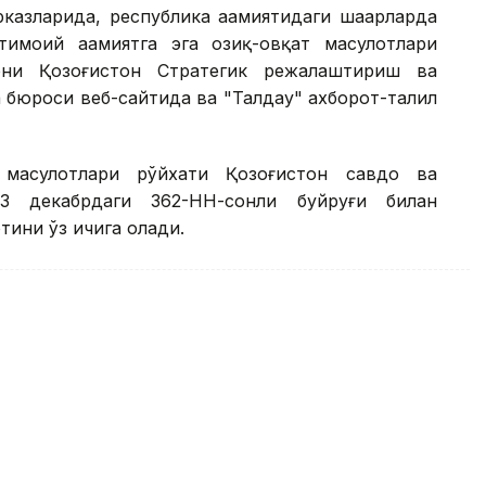
казларида, республика аҳамиятидаги шаҳарларда
моий аҳамиятга эга озиқ-овқат маҳсулотлари
рни Қозоғистон Стратегик режалаштириш ва
 бюроси веб-сайтида ва "Талдау" ахборот-таҳлил
 маҳсулотлари рўйхати Қозоғистон савдо ва
3 декабрдаги 362-НН-сонли буйруғи билан
отини ўз ичига олади.