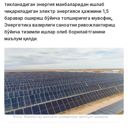
тикланадиган энергия манбаларидан ишлаб
чиқариладиган электр энергияси ҳажмини 1,5
баравар ошириш бўйича топшириғига мувофиқ,
Энергетика вазирлиги саноатни ривожлантириш
бўйича тизимли ишлар олиб борилаётганини
маълум қилди.
Фото: Манғистау вилояти ҳокимининг матбуот хизмати