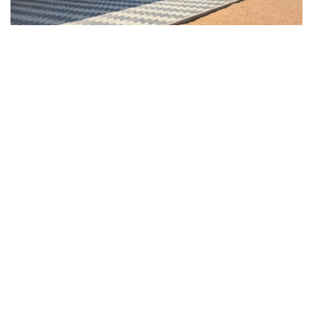
Фото: Ҳукумат
Ўтган ҳафта мамлакатнинг бир қатор ҳудудларида
янги инфратузилма лойиҳалари бошланди.
Ақмола вилоятида Курорт– Бурабай, Ақкол,
Макинск, Шортанди, Жақси, Сариоба, Ерейментау,
Еркиншилик, Оленти, Державинск, Жалтир ва
Аршали станцияларидаги темир йўл вокзалларини
реконструкция қилиш ишлари якунланди. Авария
ҳолатидаги ва эскирган бинолар ўрнига
кенгайтирилган кутиш хоналари бўлган янги
мажмуалар қурилди. Муҳандислик тармоқлари ва
платформалари тўлиқ таъмирланди, бу эса ногирон
фуқаролар учун қулай муҳит яратди. Замонавий
шамоллатиш, кондиционерлаш ва ёнғин
хавфсизлиги тизимлари ҳам ўрнатилди.