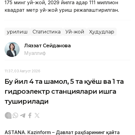
175 минг уй-жой, 2029 йилга қадар 111 миллион
квадрат метр уй-жой қуриш режалаштирилган.
Қурилиш
Статистика
Уй-жой
Ҳудудлар
Ляззат Сейданова
Муаллиф
11:37, 03 Август 2026
Бу йил 4 та шамол, 5 та қуёш ва 1 та
гидроэлектр станциялари ишга
туширилади
ASTANА. Кazinform – Давлат раҳбарининг қайта