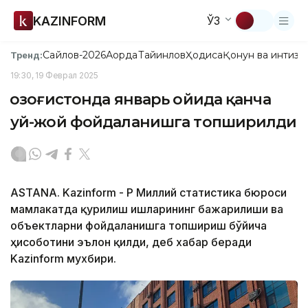
KAZINFORM
ЎЗ
Сайлов-2026
Ақорда
Тайинлов
Ҳодиса
Қонун ва интизо
Тренд:
19:30, 19 Феврал 2025
Қозоғистонда январь ойида қанча
уй-жой фойдаланишга топширилди
ASTANA. Kazinform - ҚР Миллий статистика бюроси
мамлакатда қурилиш ишларининг бажарилиши ва
объектларни фойдаланишга топшириш бўйича
ҳисоботини эълон қилди, деб хабар беради
Kazinform мухбири.