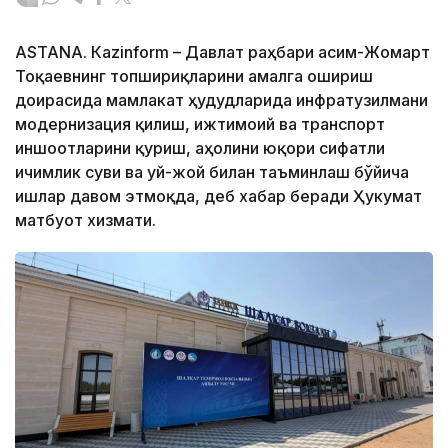
ASTANА. Кazinform – Давлат раҳбари Қасим-Жомарт
Тоқаевнинг топшириқларини амалга ошириш
доирасида мамлакат ҳудудларида инфратузилмани
модернизация қилиш, ижтимоий ва транспорт
иншоотларини қуриш, аҳолини юқори сифатли
ичимлик суви ва уй-жой билан таъминлаш бўйича
ишлар давом этмоқда, деб хабар беради Ҳукумат
матбуот хизмати.