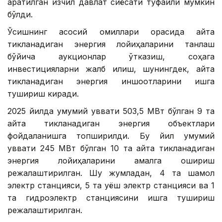
қаратилган изчил давлат сиёсати туфайли мумкин
бўлди.
Ўсишнинг асосий омиллари орасида қайта
тикланадиган энергия лойиҳаларини танлаш
бўйича аукционлар ўтказиш, соҳага
инвестицияларни жалб қилиш, шунингдек, қайта
тикланадиган энергия иншоотларини ишга
тушириш киради.
2025 йилда умумий қуввати 503,5 МВт бўлган 9 та
қайта тикланадиган энергия объектлари
фойдаланишга топширилди. Бу йил умумий
қуввати 245 МВт бўлган 10 та қайта тикланадиган
энергия лойиҳаларини амалга ошириш
режалаштирилган. Шу жумладан, 4 та шамол
электр станцияси, 5 та қуёш электр станцияси ва 1
та гидроэлектр станциясини ишга тушириш
режалаштирилган.