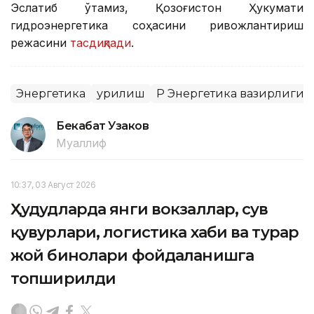
Эслатиб ўтамиз, Қозоғистон Ҳукумати
гидроэнергетика соҳасини ривожлантириш
режасини
тасдиқлади
.
Энергетика
Қурилиш
ҚР Энергетика вазирлиги
Бекабат Узаков
Муаллиф
10:37, 03 Август 2026
Ҳудудларда янги вокзаллар, сув
қувурлари, логистика хаби ва турар
жой бинолари фойдаланишга
топширилди