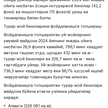
ойига нисбатан ўсиши нотураржой бинолар (42,2
фоиз) ва иншоотларни (15 фоизга) қуриш ва
таъмирлаш билан боғлиқ.
Турар-жой биноларини фойдаланишга топшириш
Фойдаланишга топширилган уй-жойларнинг
умумий майдони 2024 йилнинг январь ойига
нисбатан 26,9 фоизга камайиб, 766,1 минг квадрат
метрни ташкил этди, шундан 432 минг кв.м -
турар-жой бинолари ва 329,7 минг кв.м - якка
тартибдаги уйлар. Уй-жойларнинг катта қисми -
736,3 минг квадрат метр ёки 96,1% хусусий ишлаб
чиқарувчилар томонидан буюртма қилинган.
Фойдаланишга топширилган турар-жой бинолари
майдони бўйича етакчи учликка қуйидагилар
киради:
Алмати (226 081 кв.м);