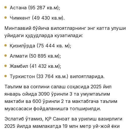
Астана (95 287 кв.м);
Чимкент (49 430 кв.м).
Минтақавий бўйича вилоятларнинг энг катта улуши
қуйидаги ҳудудларда кузатилади:
Қизилўрда (75 444 кв. м);
Алмати (50 895 кв.м);
Жамбил (41 432 кв.м);
Туркистон (33 764 кв.м.) вилоятларида.
Таълим ва соғлиқни сақлаш соҳасида 2025 йил
январь ойида 3090 ўринли 3 та умумтаълим
мактаби ва 600 ўринли 2 та мактабгача таълим
муассасаси фойдаланишга топширилди.
Эслатиб ўтамиз, ҚР Саноат ва қурилиш вазирлиги
2025 йилда мамлакатда 19 млн метр уй-жой ёки