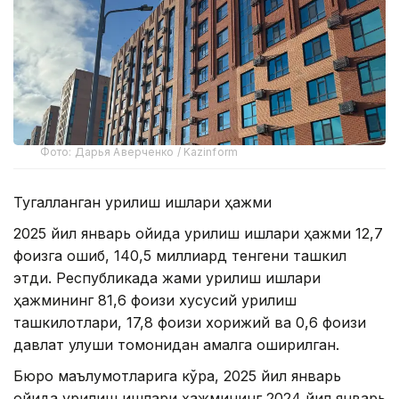
Фото: Дарья Аверченко / Kazinform
Тугалланган қурилиш ишлари ҳажми
2025 йил январь ойида қурилиш ишлари ҳажми 12,7
фоизга ошиб, 140,5 миллиард тенгени ташкил
этди. Республикада жами қурилиш ишлари
ҳажмининг 81,6 фоизи хусусий қурилиш
ташкилотлари, 17,8 фоизи хорижий ва 0,6 фоизи
давлат улуши томонидан амалга оширилган.
Бюро маълумотларига кўра, 2025 йил январь
ойида қурилиш ишлари ҳажмининг 2024 йил январь