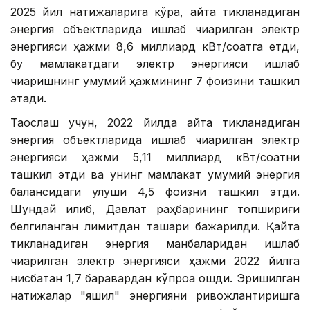
2025 йил натижаларига кўра, қайта тикланадиган
энергия объектларида ишлаб чиқарилган электр
энергияси ҳажми 8,6 миллиард кВт/соатга етди,
бу мамлакатдаги электр энергияси ишлаб
чиқаришнинг умумий ҳажмининг 7 фоизини ташкил
этади.
Таққослаш учун, 2022 йилда қайта тикланадиган
энергия объектларида ишлаб чиқарилган электр
энергияси ҳажми 5,11 миллиард кВт/соатни
ташкил этди ва унинг мамлакат умумий энергия
балансидаги улуши 4,5 фоизни ташкил этди.
Шундай қилиб, Давлат раҳбарининг топшириғи
белгиланган лимитдан ташқари бажарилди. Қайта
тикланадиган энергия манбаларидан ишлаб
чиқарилган электр энергияси ҳажми 2022 йилга
нисбатан 1,7 баравардан кўпроққа ошди. Эришилган
натижалар "яшил" энергияни ривожлантиришга