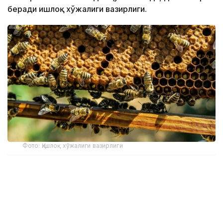
беради Қишлоқ хўжалиги вазирлиги.
Фото: Қишлоқ хўжалиги вазирлиги
Лойиҳа Миллий аграр илмий-таълим маркази
олимлари томонидан “Асаларичиликда селекция
жараёнини самарали бошқариш технологияларини
ишлаб чиқиш” дастури доирасида ишлаб