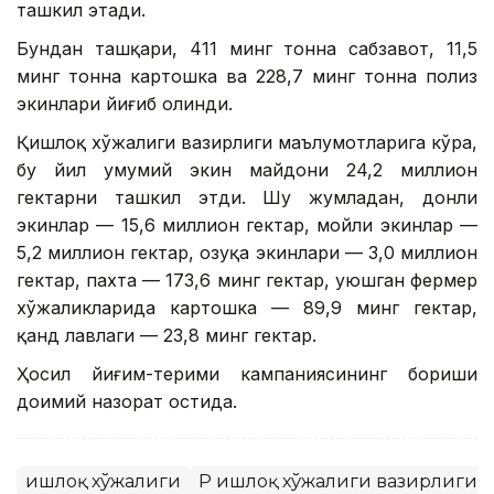
ташкил этади.
Бундан ташқари, 411 минг тонна сабзавот, 11,5
минг тонна картошка ва 228,7 минг тонна полиз
экинлари йиғиб олинди.
Қишлоқ хўжалиги вазирлиги маълумотларига кўра,
бу йил умумий экин майдони 24,2 миллион
гектарни ташкил этди. Шу жумладан, донли
экинлар — 15,6 миллион гектар, мойли экинлар —
5,2 миллион гектар, озуқа экинлари — 3,0 миллион
гектар, пахта — 173,6 минг гектар, уюшган фермер
хўжаликларида картошка — 89,9 минг гектар,
қанд лавлаги — 23,8 минг гектар.
Ҳосил йиғим-терими кампаниясининг бориши
доимий назорат остида.
Қишлоқ хўжалиги
ҚР Қишлоқ хўжалиги вазирлиги