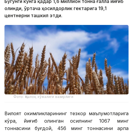
Бугунги кунга қадар 1,6 миллион тонна ғалла йиғиб
олинди, ўртача ҳосилдорлик гектарига 19,1
центнерни ташкил этди.
Фото: Қишлоқ хўжалиги вазирлиги
Вилоят ҳокимликларининг тезкор маълумотларига
кўра, йиғиб олинган ҳосилнинг 1067 минг
тоннасини буғдой, 456 минг тоннасини арпа