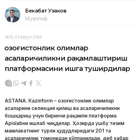
Бекабат Узаков
Муаллиф
18:15, 03 Август 2026
Қозоғистонлик олимлар
асаларичиликни рақамлаштириш
платформасини ишга туширдилар
ASTANА. Кazinform – Қозоғистонлик олимлар
асаларини селекция қилиш ва асаларичиликни
бошқариш учун биринчи рақамли платформа
Apislabни ишлаб чиқдилар. Ҳозирда ушбу тизим
мамлакатнинг турли ҳудудларидаги 201 та
асаларичилик томонидан қўлланилади, деб хабар