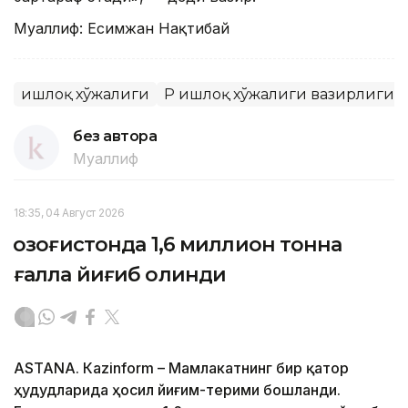
Муаллиф: Есимжан Нақтибай
Қишлоқ хўжалиги
ҚР Қишлоқ хўжалиги вазирлиги
без автора
Муаллиф
18:35, 04 Август 2026
Қозоғистонда 1,6 миллион тонна
ғалла йиғиб олинди
ASTANА. Кazinform – Мамлакатнинг бир қатор
ҳудудларида ҳосил йиғим-терими бошланди.