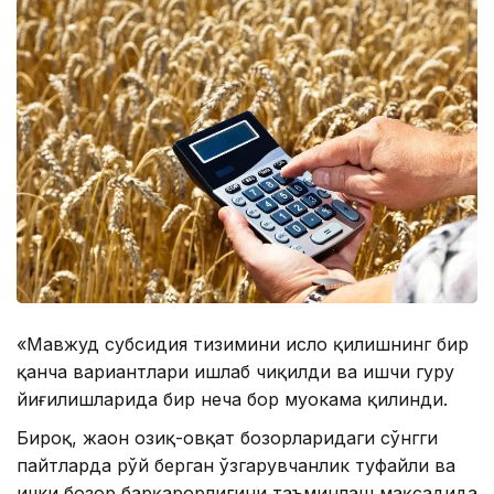
«Мавжуд субсидия тизимини ислоҳ қилишнинг бир
қанча вариантлари ишлаб чиқилди ва ишчи гуруҳ
йиғилишларида бир неча бор муҳокама қилинди.
Бироқ, жаҳон озиқ-овқат бозорларидаги сўнгги
пайтларда рўй берган ўзгарувчанлик туфайли ва
ички бозор барқарорлигини таъминлаш мақсадида