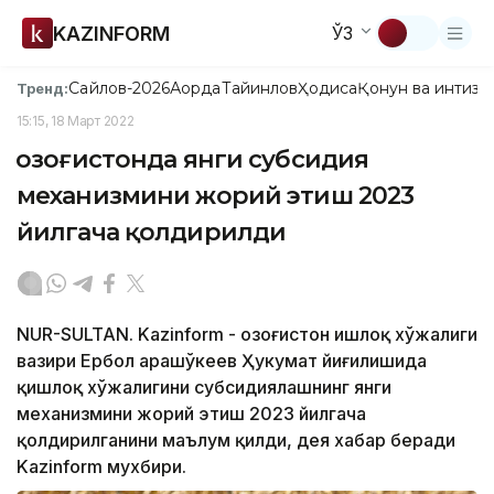
KAZINFORM
ЎЗ
Сайлов-2026
Ақорда
Тайинлов
Ҳодиса
Қонун ва интизо
Тренд:
15:15, 18 Март 2022
Қозоғистонда янги субсидия
механизмини жорий этиш 2023
йилгача қолдирилди
NUR-SULTAN. Kazinform - Қозоғистон Қишлоқ хўжалиги
вазири Ербол Қарашўкеев Ҳукумат йиғилишида
қишлоқ хўжалигини субсидиялашнинг янги
механизмини жорий этиш 2023 йилгача
қолдирилганини маълум қилди, дея хабар беради
Kazinform мухбири.