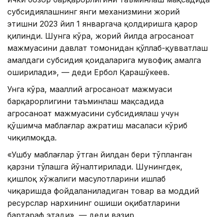
субсидиялашнинг янги механизмини жорий
этишни 2023 йил 1 январгача қолдиришга қарор
қилинди. Шунга кўра, жорий йилда агросаноат
мажмуасини давлат томонидан қўллаб-қувватлаш
амалдаги субсидия қоидаларига мувофиқ амалга
оширилади», — деди Ербол Қарашўкеев.
Унга кўра, маҳаллий агросаноат мажмуаси
барқарорлигини таъминлаш мақсадида
агросаноат мажмуасини субсидиялаш учун
қўшимча маблағлар ажратиш масаласи кўриб
чиқилмоқда.
«Ушбу маблағлар ўтган йилдан бери тўпланган
қарзни тўлашга йўналтирилади. Шунингдек,
қишлоқ хўжалиги маҳсулотларини ишлаб
чиқаришда фойдаланиладиган товар ва моддий
ресурслар нархининг ошиши оқибатларини
бартараф этади», — деди вазир.