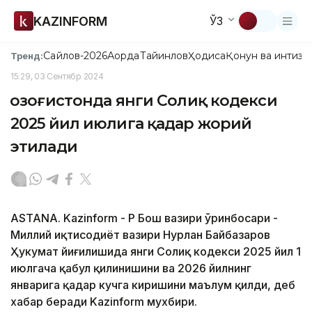
KAZINFORM
ЎЗ
Сайлов-2026
Ақорда
Тайинлов
Ҳодиса
Қонун ва интизо
Тренд:
15:29, 03 Сентябр 2024
Қозоғистонда янги Солиқ кодекси
2025 йил июлига қадар жорий
этилади
ASTANA. Kazinform - ҚР Бош вазири ўринбосари -
Миллий иқтисодиёт вазири Нурлан Байбазаров
Ҳукумат йиғилишида янги Солиқ кодекси 2025 йил 1
июлгача қабул қилинишини ва 2026 йилнинг
январига қадар кучга киришини маълум қилди, деб
хабар беради Kazinform мухбири.