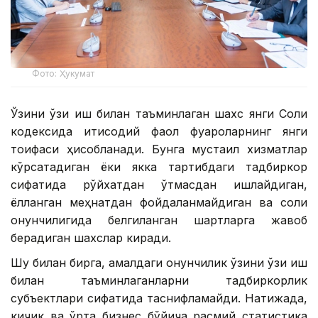
Фото: Ҳукумат
Ўзини ўзи иш билан таъминлаган шахс янги Солиқ
кодексида иқтисодий фаол фуқароларнинг янги
тоифаси ҳисобланади. Бунга мустақил хизматлар
кўрсатадиган ёки якка тартибдаги тадбиркор
сифатида рўйхатдан ўтмасдан ишлайдиган,
ёлланган меҳнатдан фойдаланмайдиган ва солиқ
қонунчилигида белгиланган шартларга жавоб
берадиган шахслар киради.
Шу билан бирга, амалдаги қонунчилик ўзини ўзи иш
билан таъминлаганларни тадбиркорлик
субъектлари сифатида таснифламайди. Натижада,
кичик ва ўрта бизнес бўйича расмий статистика