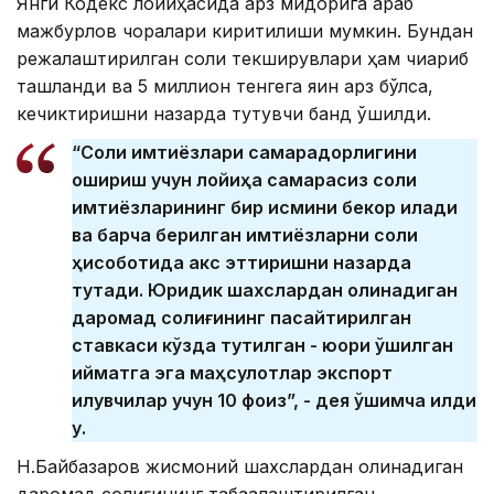
Янги Кодекс лойиҳасида қарз миқдорига қараб
мажбурлов чоралари киритилиши мумкин. Бундан
режалаштирилган солиқ текширувлари ҳам чиқариб
ташланди ва 5 миллион тенгега яқин қарз бўлса,
кечиктиришни назарда тутувчи банд қўшилди.
“Солиқ имтиёзлари самарадорлигини
ошириш учун лойиҳа самарасиз солиқ
имтиёзларининг бир қисмини бекор қилади
ва барча берилган имтиёзларни солиқ
ҳисоботида акс эттиришни назарда
тутади. Юридик шахслардан олинадиган
даромад солиғининг пасайтирилган
ставкаси кўзда тутилган - юқори қўшилган
қийматга эга маҳсулотлар экспорт
қилувчилар учун 10 фоиз”, - дея қўшимча қилди
у.
Н.Байбазаров жисмоний шахслардан олинадиган