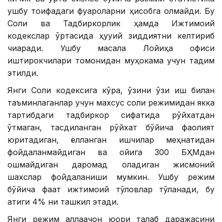
ушбу тоифадаги фуқароларни ҳисобга олмайди. Бу
Солиқ ва Тадбиркорлик ҳамда Ижтимоий
кодекслар ўртасида ҳуқуқий зиддиятни келтириб
чиқаради. Ушбу масала Лойиҳа офиси
иштирокчилари томонидан муҳокама учун тақдим
этилди.
Янги Солиқ кодексига кўра, ўзини ўзи иш билан
таъминлаганлар учун махсус солиқ режимидан якка
тартибдаги тадбиркор сифатида рўйхатдан
ўтмаган, тасдиқланган рўйхат бўйича фаолият
юритадиган, ёлланган ишчилар меҳнатидан
фойдаланмайдиган ва ойига 300 БҲМдан
ошмайдиган даромад оладиган жисмоний
шахслар фойдаланиши мумкин. Ушбу режим
бўйича фақат ижтимоий тўловлар тўланади, бу
атиги 4% ни ташкил этади.
Янги режим аллақачон юқори талаб даражасини