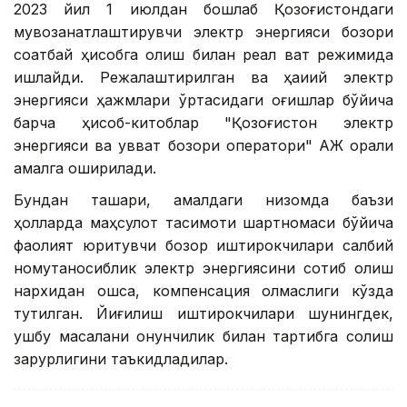
2023 йил 1 июлдан бошлаб Қозоғистондаги
мувозанатлаштирувчи электр энергияси бозори
соатбай ҳисобга олиш билан реал вақт режимида
ишлайди. Режалаштирилган ва ҳақиқий электр
энергияси ҳажмлари ўртасидаги оғишлар бўйича
барча ҳисоб-китоблар "Қозоғистон электр
энергияси ва қувват бозори оператори" АЖ орқали
амалга оширилади.
Бундан ташқари, амалдаги низомда баъзи
ҳолларда маҳсулот тақсимоти шартномаси бўйича
фаолият юритувчи бозор иштирокчилари салбий
номутаносиблик электр энергиясини сотиб олиш
нархидан ошса, компенсация олмаслиги кўзда
тутилган. Йиғилиш иштирокчилари шунингдек,
ушбу масалани қонунчилик билан тартибга солиш
зарурлигини таъкидладилар.