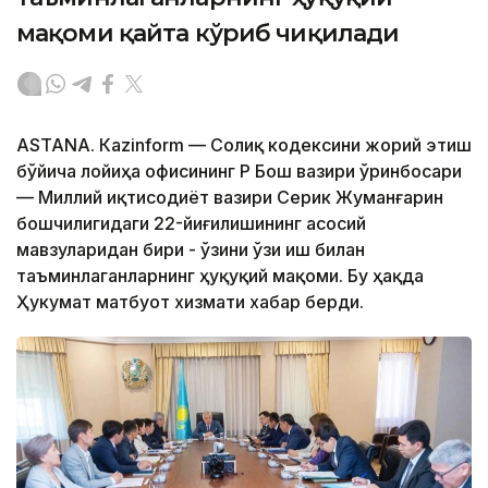
мақоми қайта кўриб чиқилади
ASTANА. Кazinform — Солиқ кодексини жорий этиш
бўйича лойиҳа офисининг ҚР Бош вазири ўринбосари
— Миллий иқтисодиёт вазири Серик Жуманғарин
бошчилигидаги 22-йиғилишининг асосий
мавзуларидан бири - ўзини ўзи иш билан
таъминлаганларнинг ҳуқуқий мақоми. Бу ҳақда
Ҳукумат матбуот хизмати хабар берди.