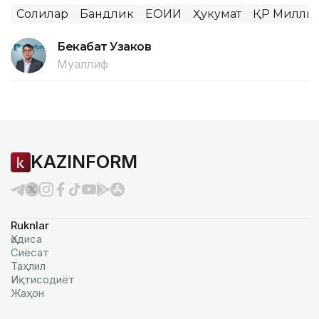
Солиқлар
Бандлик
ЕОИИ
Ҳукумат
ҚР Миллий
Бекабат Узаков
Муаллиф
KAZINFORM
Ruknlar
Ҳодиса
Сиёсат
Таҳлил
Иқтисодиёт
Жаҳон