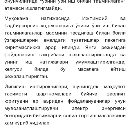
қонунчилигида "ўзини ўзи иш билан таъминлаган"
атамаси ишлатилмайди.
Муҳокама натижасида Ижтимоий ва
Тадбиркорлик кодексларига ўзини ўзи иш билан
таъминлаганлар мақомини тасдиқлаш билан боғлиқ
ўзгаришларни амалдаги тузатишлар пакетига
киритмасликка қарор қилинди. Янги режимдан
фойдаланиш тажрибаси шакллантирилганда ва
унинг иш натижалари умумлаштирилганда,
келгуси йилда бу масалага қайтиш
режалаштирилган.
Йиғилиш иштирокчилари, шунингдек, маҳсулот
тақсимоти шартномалари бўйича фаолият
юритувчи ер қаъридан фойдаланувчилар учун
мувозанатлаштирувчи электр энергияси
бозоридаги битимларни солиққа тортиш масаласини
ҳам кўриб чиқдилар.