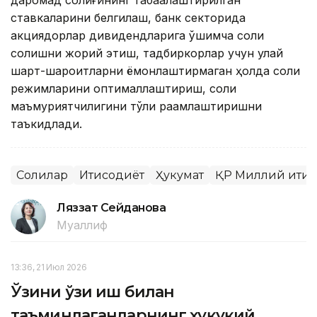
даромад солиғининг табақалаштирилган
ставкаларини белгилаш, банк секторида
акциядорлар дивидендларига қўшимча солиқ
солишни жорий этиш, тадбиркорлар учун қулай
шарт-шароитларни ёмонлаштирмаган ҳолда солиқ
режимларини оптималлаштириш, солиқ
маъмуриятчилигини тўлиқ рақамлаштиришни
таъкидлади.
Солиқлар
Иқтисодиёт
Ҳукумат
ҚР Миллий иқти
Ляззат Сейданова
Муаллиф
13:36, 21 Июл 2026
Ўзини ўзи иш билан
таъминлаганларнинг ҳуқуқий