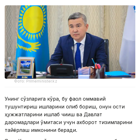
Фото: Primeminister.kz
Унинг сўзларига кўра, бу фаол оммавий
тушунтириш ишларини олиб бориш, қонун ости
ҳужжатларини ишлаб чиқиш ва Давлат
даромадлари қўмитаси учун ахборот тизимларини
тайёрлаш имконини беради.