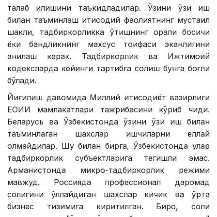
талаб қилишини таъкидладилар. Ўзини ўзи иш
билан таъминлаш иқтисодий фаолиятнинг мустақил
шакли, тадбиркорликка ўтишнинг оралиқ босқичи
ёки бандликнинг махсус тоифаси эканлигини
аниқлаш керак. Тадбиркорлик ва Ижтимоий
кодексларда кейинги тартибга солиш бунга боғлиқ
бўлади.
Йиғилиш давомида Миллий иқтисодиёт вазирлиги
ЕОИИ мамлакатлари тажрибасини кўриб чиқди.
Беларусь ва Ўзбекистонда ўзини ўзи иш билан
таъминлаган шахслар ишчиларни ёллай
олмайдилар. Шу билан бирга, Ўзбекистонда улар
тадбиркорлик субъектларига тегишли эмас.
Арманистонда микро-тадбиркорлик режими
мавжуд. Россияда профессионал даромад
солиғини қўллайдиган шахслар кичик ва ўрта
бизнес тизимига киритилган. Бироқ, солиқ