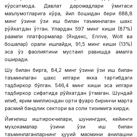
кўрсатмоқда. Давлат даромадлари қўмитаси
маълумотларига кўра, йил бошидан бери 688,8
минг ўзини ўзи иш билан таъминлаган шахс
рўйхатдан ўтган. Улардан 597 минг киши (87%)
рақамли платформалар (Яндекс, Enrive, Wolt ва
бошқалар) орқали ишлайди, 91,5 минг киши (13%)
эса ўз фаолиятини мустақил равишда амалга
оширади.
Шу билан бирга, 84,2 минг ўзини ўзи иш билан
таъминлаган шахс илгари якка тартибдаги
тадбиркор бўлган. 546,4 минг киши эса илгари
тадбиркор сифатида рўйхатдан ўтмаган. Шундай
қилиб, ярим миллиондан ортиқ фуқаро биринчи марта
расмий бандлик сектори ва солиқ тизимига кирди.
Йиғилиш иштирокчилари, шунингдек, кейинги
муҳокамалар ўзини ўзи иш билан
таъминлаганларнинг ҳуқуқий мақомини аниқлашни