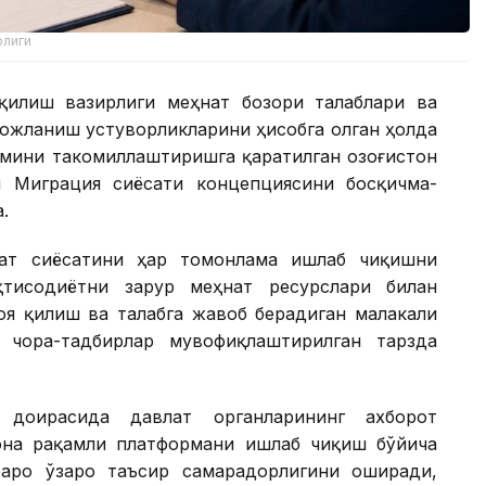
рлиги
илиш вазирлиги меҳнат бозори талаблари ва
ожланиш устуворликларини ҳисобга олган ҳолда
мини такомиллаштиришга қаратилган Қозоғистон
н Миграция сиёсати концепциясини босқичма-
.
лат сиёсатини ҳар томонлама ишлаб чиқишни
қтисодиётни зарур меҳнат ресурслари билан
оя қилиш ва талабга жавоб берадиган малакали
 чора-тадбирлар мувофиқлаштирилган тарзда
 доирасида давлат органларининг ахборот
она рақамли платформани ишлаб чиқиш бўйича
аро ўзаро таъсир самарадорлигини оширади,