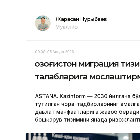
Жарасқан Нұрыбаев
Муаллиф
09:08, 05 Август 2026
Қозоғистон миграция тиз
талабларига мослаштир
ASTANА. Кazinform — 2030 йилгача бў
тутилган чора-тадбирларнинг амалга
давлат манфаатларига жавоб берадиг
бошқарув тизимини янада ривожлант