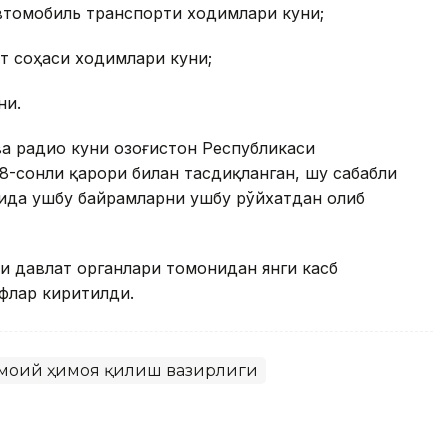
автомобиль транспорти ходимлари куни;
ит соҳаси ходимлари куни;
ни.
а радио куни Қозоғистон Республикаси
8-сонли қарори билан тасдиқланган, шу сабабли
ида ушбу байрамларни ушбу рўйхатдан олиб
и давлат органлари томонидан янги касб
флар киритилди.
тимоий ҳимоя қилиш вазирлиги