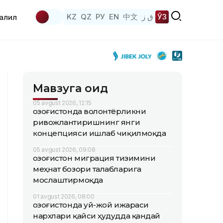
KZ
QZ
РУ
EN
中文
ق ز
ЎЗ
аҳлил
Мавзуга оид
05 avgust 2026, 12:15
Қозоғистонда волонтёрликни
ривожлантиришнинг янги
концепцияси ишлаб чиқилмоқда
05 avgust 2026, 09:08
Қозоғистон миграция тизимини
меҳнат бозори талабларига
мослаштирмоқда
01 avgust 2026, 08:00
Қозоғистонда уй-жой ижараси
нархлари қайси ҳудудда қандай