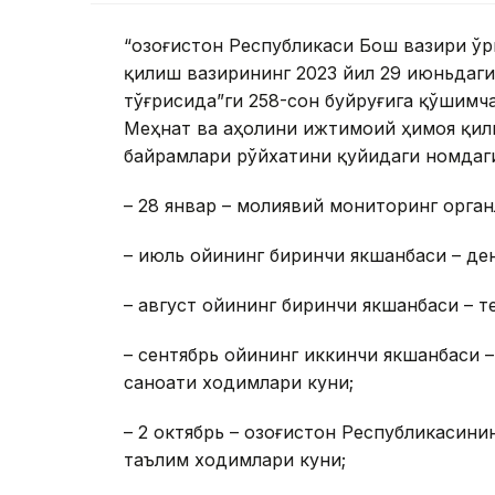
“Қозоғистон Республикаси Бош вазири ў
қилиш вазирининг 2023 йил 29 июньдаг
тўғрисида”ги 258-сон буйруғига қўшимч
Меҳнат ва аҳолини ижтимоий ҳимоя қил
байрамлари рўйхатини қуйидаги номдаги
– 28 январ – молиявий мониторинг орган
– июль ойининг биринчи якшанбаси – де
– август ойининг биринчи якшанбаси – т
– сентябрь ойининг иккинчи якшанбаси 
саноати ходимлари куни;
– 2 октябрь – Қозоғистон Республикасини
таълим ходимлари куни;