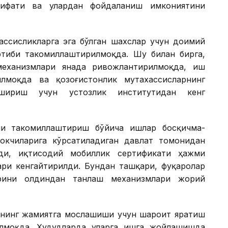
сифати ва улардан фойдаланиш имкониятини
хассисликларга эга бўлган шахслар учун доимий
тиби такомиллаштирилмоқда. Шу билан бирга,
еханизмлари янада ривожлантирилмоқда, иш
илмоқда ва қозоғистонлик мутахассисларнинг
ириш учун устозлик институтидан кенг
и такомиллаштириш бўйича ишлар босқичма-
окчиларига кўрсатиладиган давлат томонидан
лди, иқтисодий мобиллик сертификати ҳажми
ри кенгайтирилди. Бундан ташқари, фуқаролар
рини олдиндан танлаш механизмлари жорий
арнинг жамиятга мослашиши учун шароит яратиш
илмоқда. Ҳудудларда уларга ишга жойлашишда