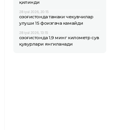
қилинди
28 iyul 2026, 20:15
Қозоғистонда тамаки чекувчилар
улуши 15 фоизгача камайди
28 iyul 2026, 13:15
Қозоғистонда 1,9 минг километр сув
қувурлари янгиланади