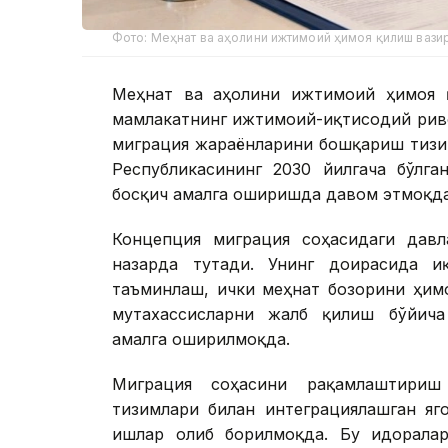
Фото: Меҳнат ва аҳолини ижтимоий ҳимоя қилиш вази
Меҳнат ва аҳолини ижтимоий ҳимоя қ
мамлакатнинг ижтимоий-иқтисодий рив
миграция жараёнларини бошқариш тизи
Республикасининг 2030 йилгача бўлга
босқич амалга оширишда давом этмоқда
Концепция миграция соҳасидаги дав
назарда тутади. Унинг доирасида и
таъминлаш, ички меҳнат бозорини ҳим
мутахассисларни жалб қилиш бўйича
амалга оширилмоқда.
Миграция соҳасини рақамлаштириш
тизимлари билан интеграциялашган яг
ишлар олиб борилмоқда. Бу идоралар