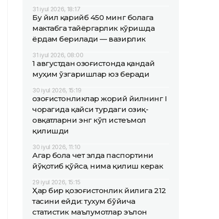
31 iyul 2026, 18:17
Бу йил қарийб 450 минг болага
мактабга тайёргарлик кўришда
ёрдам берилади — вазирлик
31 iyul 2026, 08:00
1 августдан Қозоғистонда қандай
муҳим ўзгаришлар юз беради
30 iyul 2026, 15:19
Қозоғистонликлар жорий йилнинг I
чорагида қайси турдаги озиқ-
овқатларни энг кўп истеъмол
қилишди
30 iyul 2026, 11:10
Агар бола чет элда паспортини
йўқотиб қўйса, нима қилиш керак
29 iyul 2026, 15:15
Ҳар бир қозоғистонлик йилига 212
тасини ейди: тухум бўйича
статистик маълумотлар эълон