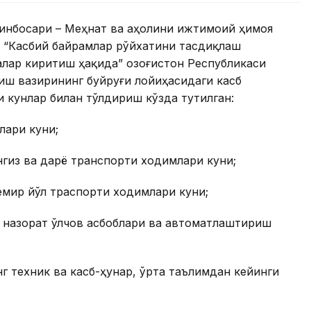
ринбосари – Меҳнат ва аҳолини ижтимоий ҳимоя
и “Касбий байрамлар рўйхатини тасдиқлаш
алар киритиш ҳақида” Қозоғистон Республикаси
иш вазирининг буйруғи лойиҳасидаги касб
 кунлар билан тўлдириш кўзда тутилган:
лари куни;
нгиз ва дарё транспорти ходимлари куни;
емир йўл траспорти ходимлари куни;
– назорат ўлчов асбоблари ва автоматлаштириш
нг техник ва касб-ҳунар, ўрта таълимдан кейинги