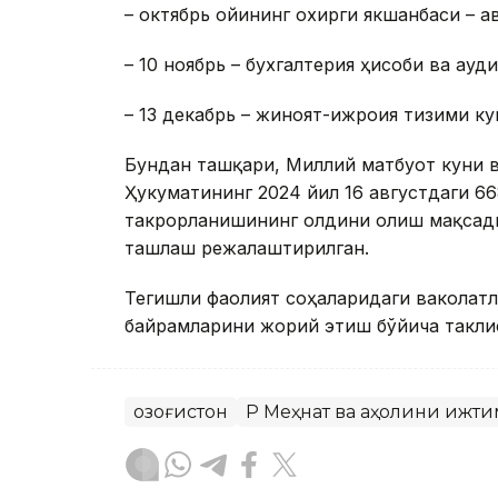
– октябрь ойининг охирги якшанбаси – 
– 10 ноябрь – бухгалтерия ҳисоби ва ауд
– 13 декабрь – жиноят-ижроия тизими ку
Бундан ташқари, Миллий матбуот куни в
Ҳукуматининг 2024 йил 16 августдаги 66
такрорланишининг олдини олиш мақсад
ташлаш режалаштирилган.
Тегишли фаолият соҳаларидаги ваколатл
байрамларини жорий этиш бўйича такли
Қозоғистон
ҚР Меҳнат ва аҳолини иж