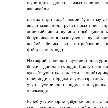
шунингдек, давлат хизматларининг 
яхшилайди.
Қозоғистонда талаб юқори бўлган мута
яшаш мақсадида рухсатнома олиш тар
хорижий ишчи кучини жалб қилиш м
берувчиларнинг масъулияти кучайтир
касбий билим ва тажрибасини ош
фойдаланилмоқда.
Ихтиёрий равишда кўчириш дастурин
босқич давом этмоқда. Дастур иштир
қўллаб-қувватлаш ҳажми кенгайтири
оширилди ва ёрдам олувчилар тоифала
учун кўчиришдан олдин иш ўринла
этилмоқда.
Кўчиб ўтувчиларни қабул қилиш ва ул
масалаларига алоҳида эътибор қарат