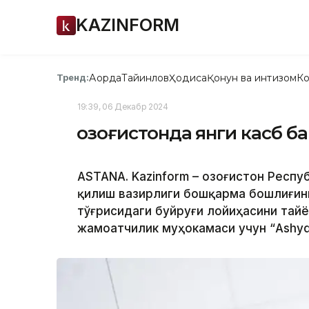
KAZINFORM
Ақорда
Тайинлов
Ҳодиса
Қонун ва интизом
Ко
Тренд:
19:39, 06 Декабр 2024
Қозоғистонда янги касб 
ASTANA. Kazinform – Қозоғистон Респ
қилиш вазирлиги бошқарма бошлиғини
тўғрисидаги буйруғи лойиҳасини тай
жамоатчилик муҳокамаси учун “Ashy