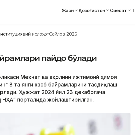
Жаҳон
Қозоғистон
Сиёсат
Т
нституциявий ислоҳот
Сайлов-2026
байрамлари пайдо бўлади
убликаси Меҳнат ва аҳолини ижтимоий ҳимоя
нг 8 та янги касб байрамларини тасдиқлаш
ёрлади. Ҳужжат 2024 йил 23 декабргача
q НҲА” порталида жойлаштирилган.