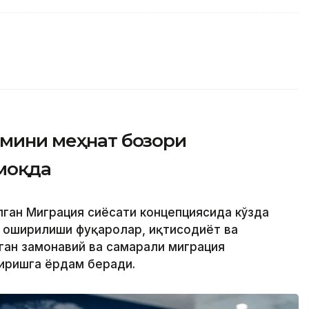
имини меҳнат бозори
моқда
лган Миграция сиёсати концепциясида кўзда
 оширилиши фуқаролар, иқтисодиёт ва
ан замонавий ва самарали миграция
иришга ёрдам беради.