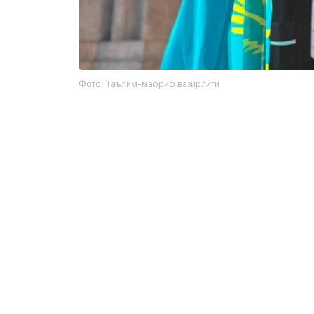
Фото: Таълим-маориф вазирлиги
Фахрий ёрлиқ соҳиблари:
Рамазан Бутантаев — Манғистау вил
қошидаги ихтисослаштирилган IТ лице
Аслан Ажибаев — Павлодар шаҳридаг
NISнинг 12-синф ўқувчиси;
Кирилл Турғумбаев — Қостанай вило
лицей-мактабининг 11-синф ўқувчиси.