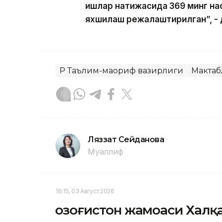
ишлар натижасида 369 минг на
яхшилаш режалаштирилган”, - 
ҚР Таълим-маориф вазирлиги
Мактаб
Ляззат Сейданова
Муаллиф
16:15, 03 Август 2026
Қозоғистон жамоаси Халқ