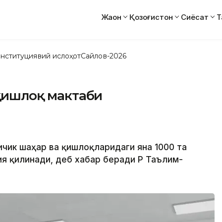
Жаҳон
Қозоғистон
Сиёсат
Т
нституциявий ислоҳот
Сайлов-2026
 қишлоқ мактаби
кичик шаҳар ва қишлоқларидаги яна 1000 та
я қилинади, деб хабар беради ҚР Таълим-