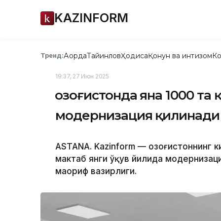
KAZINFORM
Ақорда
Тайинлов
Ҳодиса
Қонун ва интизом
Ко
Тренд:
19:37, 27 Июн 2025
Қозоғистонда яна 1000 та
модернизация қилинади
ASTANA. Kazinform — Қозоғистоннинг 
мактаб янги ўқув йилида модернизаци
маориф вазирлиги.