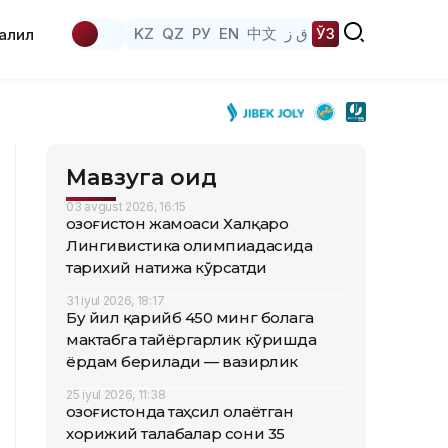
KZ
QZ
РУ
EN
中文
ق ز
ЎЗ
аҳлил
Мавзуга оид
03 avgust 2026, 16:15
Қозоғистон жамоаси Халқаро
Лингивистика олимпиадасида
тарихий натижа кўрсатди
31 iyul 2026, 18:17
Бу йил қарийб 450 минг болага
мактабга тайёргарлик кўришда
ёрдам берилади — вазирлик
25 iyul 2026, 11:38
Қозоғистонда таҳсил олаётган
хорижий талабалар сони 35