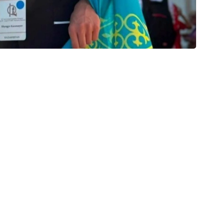
оятининг Ақтау шаҳридаги Таълим бошқармаси
йининг 11-синф ўқувчиси;
и табиий фанлар ва математика йўналишидаги
яти Житиқара тумани таълим бошқармаси Абай