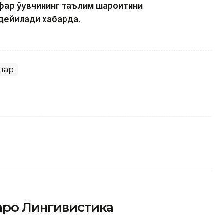
фар ўқувчининг таълим шароитини
дейилади хабарда.
лар
аро Лингивистика