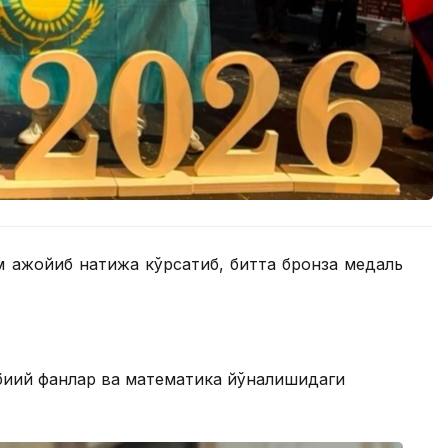
м ажойиб натижа кўрсатиб, битта бронза медаль
биий фанлар ва математика йўналишидаги