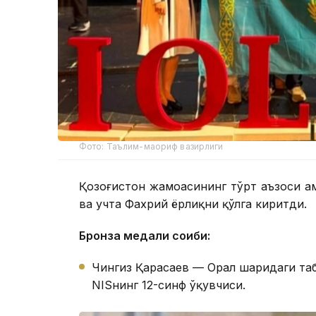
Фото: Таълим-маориф вазирлиги
Қозоғистон жамоасининг тўрт аъзоси ҳа
ва учта Фахрий ёрлиқни қўлга киритди.
Бронза медали соҳиби:
Чингиз Қарасаев — Орал шаҳридаги та
NISнинг 12-синф ўқувчиси.