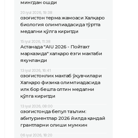
мингдан ошди
20 iyul 2026, 19:38
Қозоғистон терма жамоаси Халқаро
биология олимпиадасида тўртта
медални қўлга киритди
15 iyul 2026, 11:38
Астанада "AIU 2026 - Пойтахт
марказида" халқаро ёзги мактаби
якунланди
13 iyul 2026, 16:41
Қозоғистонлик мактаб ўқувчилари
Халқаро физика олимпиадасида
илк бор бешта олтин медални
қўлга киритди
13 iyul 2026, 08:00
Қозоғистонда бепул таълим:
абитуриентлар 2026 йилда қандай
грантларни олиши мумкин
06 iyul 2026, 18:20