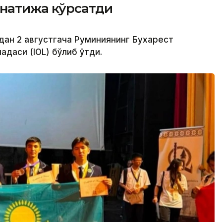
натижа кўрсатди
дан 2 августгача Руминиянинг Бухарест
даси (IOL) бўлиб ўтди.