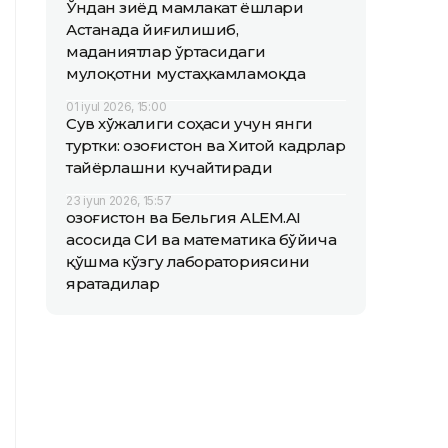
Ўндан зиёд мамлакат ёшлари
Астанада йиғилишиб,
маданиятлар ўртасидаги
мулоқотни мустаҳкамламоқда
01 iyul 2026, 15:00
Сув хўжалиги соҳаси учун янги
туртки: Қозоғистон ва Хитой кадрлар
тайёрлашни кучайтиради
23 iyun 2026, 15:57
Қозоғистон ва Бельгия ALEM.AI
асосида СИ ва математика бўйича
қўшма кўзгу лабораториясини
яратадилар