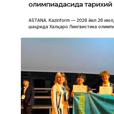
олимпиадасида тарихий 
ASTANА. Кazinform — 2026 йил 26 июл
шаҳрида Халқаро Лингвистика олимпиа