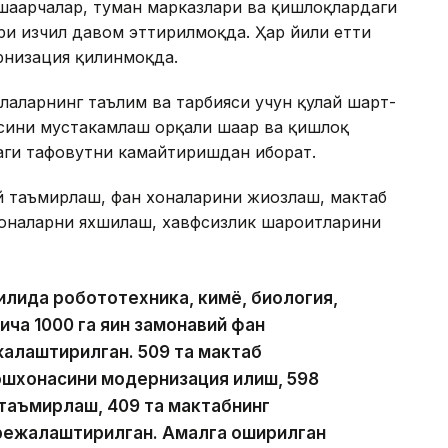
шаҳарчалар, туман марказлари ва қишлоқлардаги
и изчил давом эттирилмоқда. Ҳар йили етти
рнизация қилинмоқда.
лаларнинг таълим ва тарбияси учун қулай шарт-
ини мустаҳкамлаш орқали шаҳар ва қишлоқ
аги тафовутни камайтиришдан иборат.
 таъмирлаш, фан хоналарини жиҳозлаш, мактаб
хоналарни яхшилаш, хавфсизлик шароитларини
йилида робототехника, кимё, биология,
ча 1000 га яқин замонавий фан
жалаштирилган. 509 та мактаб
ошхонасини модернизация қилиш, 598
 таъмирлаш, 409 та мактабнинг
режалаштирилган. Амалга оширилган