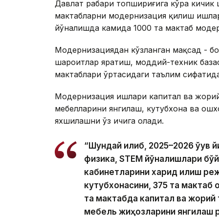
Давлат раҳбари топшириғига кўра кичик 
мактабларни модернизация қилиш ишлар
йўналишда камида 1000 та мактаб моде
Модернизациядан кўзланган мақсад - бо
шароитлар яратиш, моддий-техник базас
мактаблари ўртасидаги таълим сифатид
Модернизация ишлари капитал ва жорий
мебелларини янгилаш, кутубхона ва ош
яхшилашни ўз ичига олади.
“Шундай қилиб, 2025–2026 ўқув 
физика, STEM йўналишлари бўйи
кабинетларини харид қилиш ре
кутубхонасини, 375 та мактаб 
та мактабда капитал ва жорий
мебель жиҳозларини янгилаш 