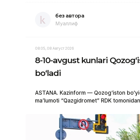
без автора
Муаллиф
08:05, 08 Август 2026
8-10-avgust kunlari Qozog‘
bo‘ladi
ASTANA. Kazinform — Qozog‘iston bo‘yi
ma’lumoti “Qazgidromet” RDK tomonidan 