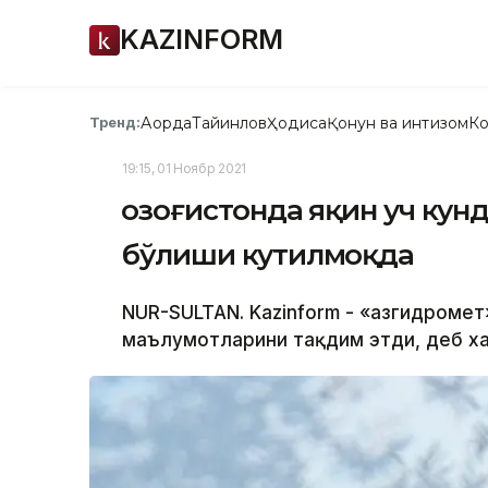
KAZINFORM
Ақорда
Тайинлов
Ҳодиса
Қонун ва интизом
Ко
Тренд:
19:15, 01 Ноябр 2021
Қозоғистонда яқин уч кун
бўлиши кутилмоқда
NUR-SULTAN. Kazinform - «Қазгидромет
маълумотларини тақдим этди, деб ха