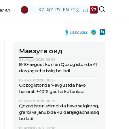
KZ
QZ
РУ
EN
中文
ق ز
ЎЗ
аҳлил
Мавзуга оид
08 avgust 2026, 08:05
8-10-avgust kunlari Qozog‘istonda 41
darajagacha issiq bo‘ladi
07 avgust 2026, 08:37
Qozog‘istonda 7-avgustda havo
harorati +40°S gacha ko‘tariladi
06 avgust 2026, 08:35
Qozog‘iston shimolida havo salqinroq,
g‘arbi va janubida 42 darajagacha issiq
bo‘ladi
05 avgust 2026, 08:36