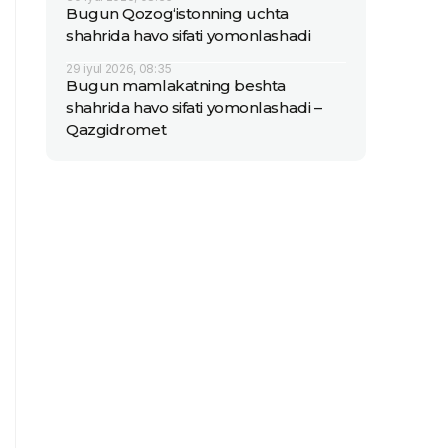
Bugun Qozog‘istonning uchta
shahrida havo sifati yomonlashadi
29 iyul 2026, 08:35
Bugun mamlakatning beshta
shahrida havo sifati yomonlashadi –
Qazgidromet