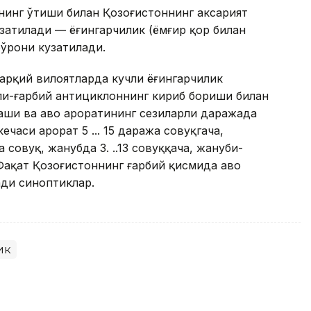
ининг ўтиши билан Қозоғистоннинг аксарият
кузатилади — ёғингарчилик (ёмғир қор билан
бўрони кузатилади.
арқий вилоятларда кучли ёғингарчилик
ли-ғарбий антициклоннинг кириб бориши билан
ши ва ҳаво ҳароратининг сезиларли даражада
аси ҳарорат 5 ... 15 даража совуқгача,
 совуқ, жанубда 3. ..13 совуққача, жануби-
 Фақат Қозоғистоннинг ғарбий қисмида ҳаво
ади синоптиклар.
ик