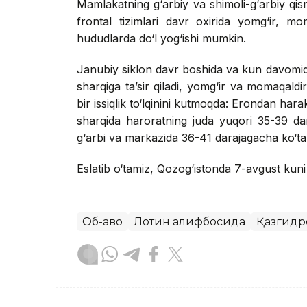
Mamlakatning g‘arbiy va shimoli-g‘arbiy qis
frontal tizimlari davr oxirida yomg‘ir, mo
hududlarda do‘l yog‘ishi mumkin.
Janubiy siklon davr boshida va kun davomid
sharqiga ta’sir qiladi, yomg‘ir va momaqaldi
bir issiqlik to‘lqinini kutmoqda: Erondan har
sharqida haroratning juda yuqori 35-39 d
g‘arbi va markazida 36-41 darajagacha ko‘tari
Eslatib o‘tamiz, Qozog‘istonda 7-avgust kun
Об-ҳаво
Лотин алифбосида
Қазгидр