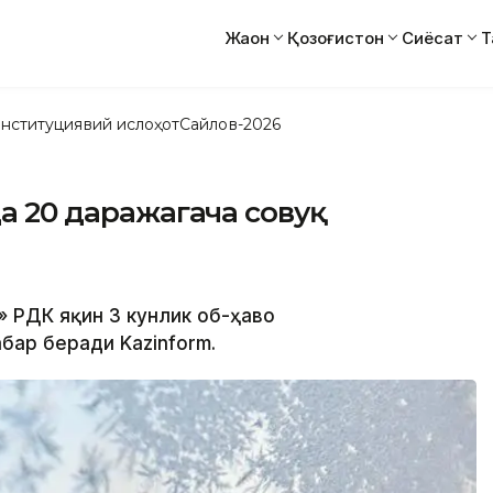
Жаҳон
Қозоғистон
Сиёсат
Т
нституциявий ислоҳот
Сайлов-2026
да 20 даражагача совуқ
» РДК яқин 3 кунлик об-ҳаво
бар беради Kazinform.