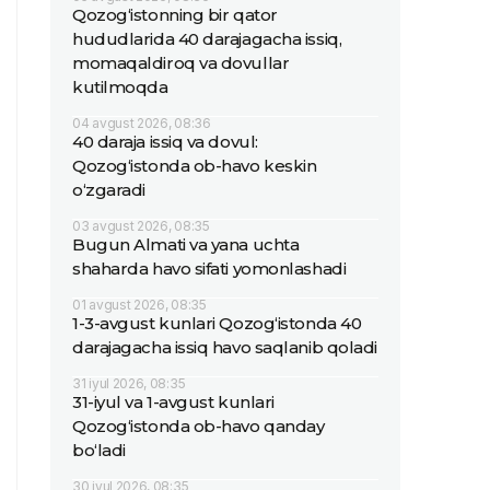
Qozog‘istonning bir qator
hududlarida 40 darajagacha issiq,
momaqaldiroq va dovullar
kutilmoqda
04 avgust 2026, 08:36
40 daraja issiq va dovul:
Qozog‘istonda ob-havo keskin
o‘zgaradi
03 avgust 2026, 08:35
Bugun Almati va yana uchta
shaharda havo sifati yomonlashadi
01 avgust 2026, 08:35
1-3-avgust kunlari Qozog‘istonda 40
darajagacha issiq havo saqlanib qoladi
31 iyul 2026, 08:35
31-iyul va 1-avgust kunlari
Qozog‘istonda ob-havo qanday
bo‘ladi
30 iyul 2026, 08:35