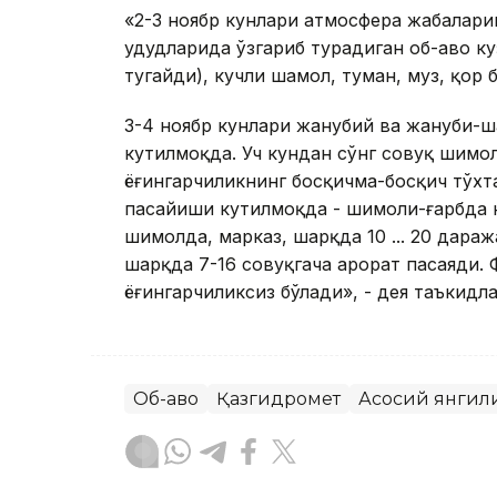
«2-3 ноябр кунлари атмосфера жабҳалар
ҳудудларида ўзгариб турадиган об-ҳаво 
тугайди), кучли шамол, туман, муз, қор 
3-4 ноябр кунлари жанубий ва жануби-ш
кутилмоқда. Уч кундан сўнг совуқ шимо
ёғингарчиликнинг босқичма-босқич тўхта
пасайиши кутилмоқда - шимоли-ғарбда кеч
шимолда, марказ, шарқда 10 ... 20 даража
шарқда 7-16 совуқгача ҳарорат пасаяди.
ёғингарчиликсиз бўлади», - дея таъкидл
Об-ҳаво
Қазгидромет
Асосий янгил