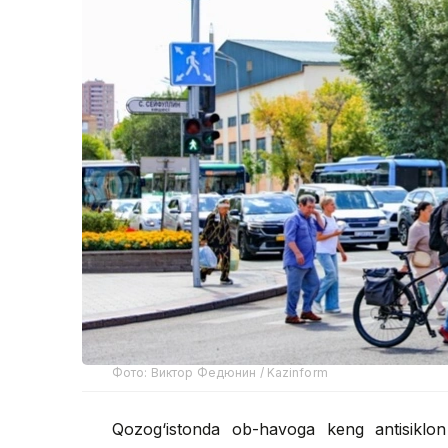
Фото: Виктор Федюнин / Kazinform
Qozog‘istonda ob-havoga keng antisiklon 