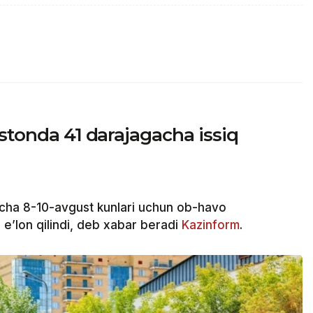
istonda 41 darajagacha issiq
cha 8-10-avgust kunlari uchun ob-havo
e’lon qilindi, deb xabar beradi
Kazinform
.