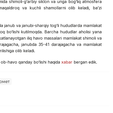
mida shimoli-g‘arbiy siklon va unga bog‘liq atmosfera
maqaldiroq va kuchli shamollarni olib keladi, ba’zi
a janub va janubi-sharqiy tog‘li hududlarda mamlakat
roq bo‘lishi kutilmoqda. Barcha hududlar aholisi yana
akatlanayotgan iliq havo massalari mamlakat shimoli va
arajagacha, janubda 35-41 darajagacha va mamlakat
lishiga olib keladi.
i ob-havo qanday bo‘lishi haqida
xabar
bergan edik.
омет