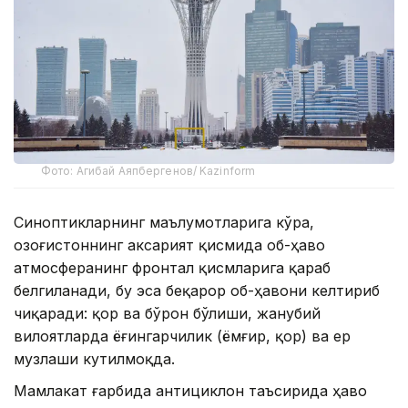
Фото: Агибай Аяпбергенов/ Kazinform
Синоптикларнинг маълумотларига кўра,
Қозоғистоннинг аксарият қисмида об-ҳаво
атмосферанинг фронтал қисмларига қараб
белгиланади, бу эса беқарор об-ҳавони келтириб
чиқаради: қор ва бўрон бўлиши, жанубий
вилоятларда ёғингарчилик (ёмғир, қор) ва ер
музлаши кутилмоқда.
Мамлакат ғарбида антициклон таъсирида ҳаво