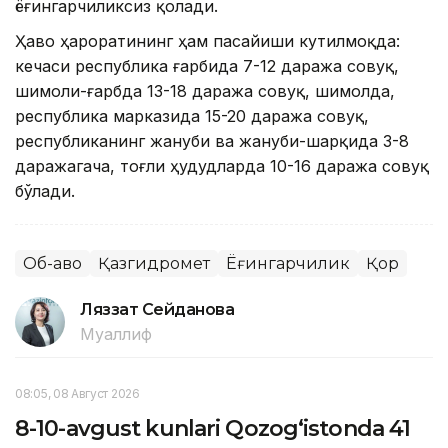
ёғингарчиликсиз қолади.
Ҳаво ҳароратининг ҳам пасайиши кутилмоқда:
кечаси республика ғарбида 7-12 даража совуқ,
шимоли-ғарбда 13-18 даража совуқ, шимолда,
республика марказида 15-20 даража совуқ,
республиканинг жануби ва жануби-шарқида 3-8
даражагача, тоғли ҳудудларда 10-16 даража совуқ
бўлади.
Об-ҳаво
Қазгидромет
Ёғингарчилик
Қор
Ляззат Сейданова
Муаллиф
08:05, 08 Август 2026
8-10-avgust kunlari Qozog‘istonda 41