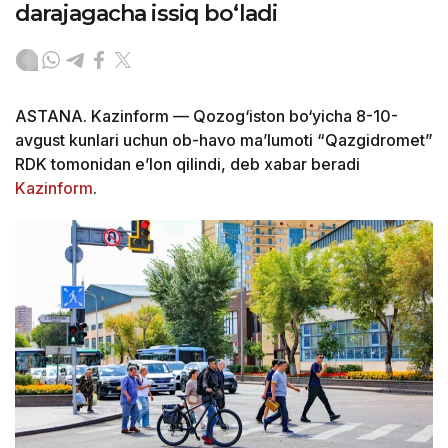
darajagacha issiq bo‘ladi
ASTANA. Kazinform — Qozog‘iston bo‘yicha 8-10-
avgust kunlari uchun ob-havo ma’lumoti “Qazgidromet”
RDK tomonidan e’lon qilindi, deb xabar beradi
Kazinform
.