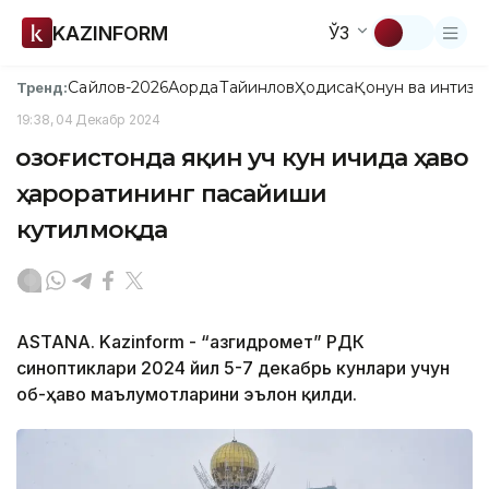
KAZINFORM
ЎЗ
Сайлов-2026
Ақорда
Тайинлов
Ҳодиса
Қонун ва интизо
Тренд:
19:38, 04 Декабр 2024
Қозоғистонда яқин уч кун ичида ҳаво
ҳароратининг пасайиши
кутилмоқда
ASTANA. Kazinform - “Қазгидромет” РДК
синоптиклари 2024 йил 5-7 декабрь кунлари учун
об-ҳаво маълумотларини эълон қилди.