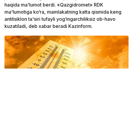
haqida ma'lumot berdi. «Qazgidromet» RDK
ma'lumotiga ko‘ra, mamlakatning katta qismida keng
antitsiklon ta'siri tufayli yog‘ingarchiliksiz ob-havo
kuzatiladi, deb xabar beradi Kazinform.
Фото: Казгидромет
Shu bilan birga, sinoptiklar tarqatgan ma’lumotga