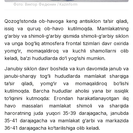
Фото: Виктор Федюнин / Kazinform
Qozog‘istonda ob-havoga keng antisiklon ta’sir qiladi,
issiq va quruq ob-havo kutilmoqda. Mamlakatning
g‘arbiy va shimoli-g‘arbiy qismida shimoli-g‘arbiy siklon
va unga bog‘liq atmosfera frontal tizimlari davr oxirida
yomg‘ir, momaqaldiroq va kuchli shamollarni olib
keladi, ba’zi hududlarda do‘l yog‘ishi mumkin.
Janubiy siklon davr boshida va kun davomida janub va
janubi-sharqiy tog‘li hududlarda mamlakat sharqiga
ta’sir qiladi, yomg‘ir va momaqaldiroq bo‘lishi
kutilmoqda. Barcha hududlar aholisi yana bir issiqlik
to‘lqinini kutmoqda: Erondan harakatlanayotgan iliq
havo massalari mamlakat shimoli va sharqida
haroratning juda yuqori 35-39 darajagacha, janubda
35-41 darajagacha va mamlakat g‘arbi va markazida
36-41 darajagacha ko‘tarilishiga olib keladi.