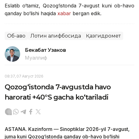
Eslatib o‘tamiz, Qozog‘istonda 7-avgust kuni ob-havo
qanday bo‘lishi haqida
xabar
bergan edik.
Об-ҳаво
Лотин алифбосида
Қазгидромет
Бекабат Узаков
Муаллиф
08:37, 07 Август 2026
Qozog‘istonda 7-avgustda havo
harorati +40°S gacha ko‘tariladi
ASTANA. Kazinform — Sinoptiklar 2026-yil 7-avgust,
juma kuni Qozog‘istonda qanday ob-havo bo‘lishi