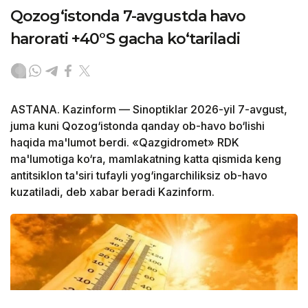
Qozog‘istonda 7-avgustda havo
harorati +40°S gacha ko‘tariladi
ASTANA. Kazinform — Sinoptiklar 2026-yil 7-avgust,
juma kuni Qozog‘istonda qanday ob-havo bo‘lishi
haqida ma'lumot berdi. «Qazgidromet» RDK
ma'lumotiga ko‘ra, mamlakatning katta qismida keng
antitsiklon ta'siri tufayli yog‘ingarchiliksiz ob-havo
kuzatiladi, deb xabar beradi Kazinform.