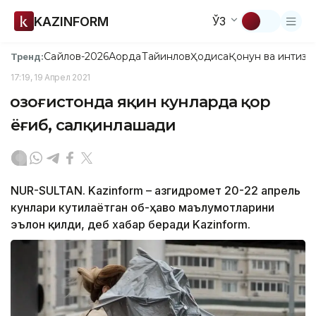
KAZINFORM
ЎЗ
Сайлов-2026
Ақорда
Тайинлов
Ҳодиса
Қонун ва интизо
Тренд:
17:19, 19 Апрел 2021
Қозоғистонда яқин кунларда қор
ёғиб, салқинлашади
NUR-SULTAN. Kazinform – Қазгидромет 20-22 апрель
кунлари кутилаётган об-ҳаво маълумотларини
эълон қилди, деб хабар беради Kazinform.