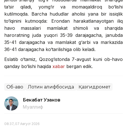
ta’sir qiladi, yomg‘ir va momaqaldiroq bo‘lishi
kutilmoqda. Barcha hududlar aholisi yana bir issiqlik
to‘lqinini kutmoqda: Erondan harakatlanayotgan iliq
havo massalari mamlakat shimoli va sharqida
haroratning juda yuqori 35-39 darajagacha, janubda
35-41 darajagacha va mamlakat g‘arbi va markazida
36-41 darajagacha ko‘tarilishiga olib keladi.
Eslatib o‘tamiz, Qozog‘istonda 7-avgust kuni ob-havo
qanday bo‘lishi haqida
xabar
bergan edik.
Об-ҳаво
Лотин алифбосида
Қазгидромет
Бекабат Узаков
Муаллиф
08:37, 07 Август 2026