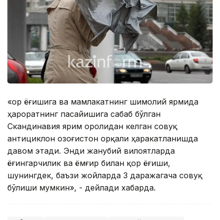
«Қор ёғишига ва мамлакатнинг шимолий ярмида
ҳароратнинг пасайишига сабаб бўлган
Скандинавия ярим оролидан келган совуқ
антициклон Қозоғистон орқали ҳаракатланишда
давом этади. Энди жанубий вилоятларда
ёғингарчилик ва ёмғир билан қор ёғиши,
шунингдек, баъзи жойларда 3 даражагача совуқ
бўлиши мумкин», - дейлади хабарда.