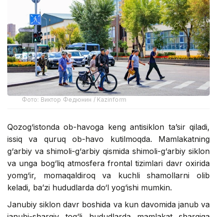
Фото: Виктор Федюнин / Kazinform
Qozog‘istonda ob-havoga keng antisiklon ta’sir qiladi,
issiq va quruq ob-havo kutilmoqda. Mamlakatning
g‘arbiy va shimoli-g‘arbiy qismida shimoli-g‘arbiy siklon
va unga bog‘liq atmosfera frontal tizimlari davr oxirida
yomg‘ir, momaqaldiroq va kuchli shamollarni olib
keladi, ba’zi hududlarda do‘l yog‘ishi mumkin.
Janubiy siklon davr boshida va kun davomida janub va
janubi-sharqiy tog‘li hududlarda mamlakat sharqiga