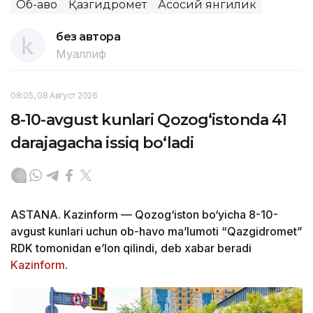
Об-ҳаво
Қазгидромет
Асосий янгилик
без автора
Муаллиф
08:05, 08 Август 2026
8-10-avgust kunlari Qozog‘istonda 41
darajagacha issiq bo‘ladi
ASTANA. Kazinform — Qozog‘iston bo‘yicha 8-10-
avgust kunlari uchun ob-havo ma’lumoti “Qazgidromet”
RDK tomonidan e’lon qilindi, deb xabar beradi
Kazinform
.