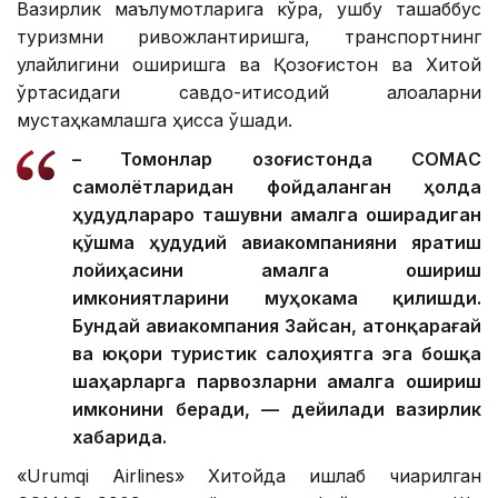
Вазирлик маълумотларига кўра, ушбу ташаббус
туризмни ривожлантиришга, транспортнинг
қулайлигини оширишга ва Қозоғистон ва Хитой
ўртасидаги савдо-иқтисодий алоқаларни
мустаҳкамлашга ҳисса қўшади.
– Томонлар Қозоғистонда CОМАC
самолётларидан фойдаланган ҳолда
ҳудудлараро ташувни амалга оширадиган
қўшма ҳудудий авиакомпанияни яратиш
лойиҳасини амалга ошириш
имкониятларини муҳокама қилишди.
Бундай авиакомпания Зайсан, Қатонқарағай
ва юқори туристик салоҳиятга эга бошқа
шаҳарларга парвозларни амалга ошириш
имконини беради, — дейилади вазирлик
хабарида.
«Urumqi Airlines» Хитойда ишлаб чиқарилган