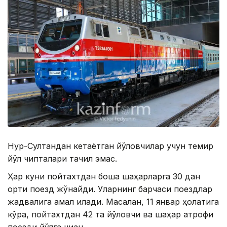
Нур-Султандан кетаётган йўловчилар учун темир
йўл чипталари тақчил эмас.
Ҳар куни пойтахтдан бошқа шаҳарларга 30 дан
ортиқ поезд жўнайди. Уларнинг барчаси поездлар
жадвалига амал қилади. Масалан, 11 январ ҳолатига
кўра, пойтахтдан 42 та йўловчи ва шаҳар атрофи