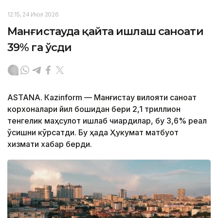
12:15, 24 Июл 2026
Манғистауда қайта ишлаш саноати
39% га ўсди
ASTANА. Кazinform — Манғистау вилояти саноат
корхоналари йил бошидан бери 2,1 триллион
тенгелик маҳсулот ишлаб чиқардилар, бу 3,6% реал
ўсишни кўрсатди. Бу ҳақда Ҳукумат матбуот
хизмати хабар берди.