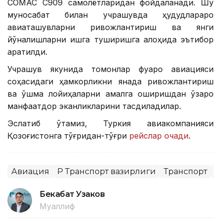
COMAC C909 самолётларидан фойдаланади. Шу
муносабат билан учрашувда ҳудудлараро
авиаташувларни ривожлантириш ва янги
йўналишларни ишга туширишга алоҳида эътибор
қаратилди.
Учрашув якунида томонлар фуқаро авиацияси
соҳасидаги ҳамкорликни янада ривожлантириш
ва қўшма лойиҳаларни амалга оширишдан ўзаро
манфаатдор эканликларини тасдиқладилар.
Эслатиб ўтамиз, Туркия авиакомпанияси
Қозоғистонга тўғридан-тўғри
рейслар очади
.
Авиация
ҚР Транспорт вазирлиги
Транспорт
Х
Бекабат Узаков
Муаллиф