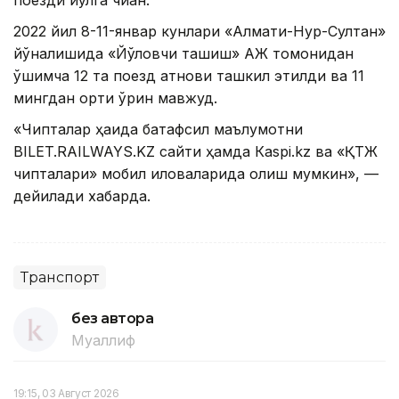
поезди йўлга чиққан.
2022 йил 8-11-январ кунлари «Алмати-Нур-Султан»
йўналишида «Йўловчи ташиш» АЖ томонидан
қўшимча 12 та поезд қатнови ташкил этилди ва 11
мингдан ортиқ ўрин мавжуд.
«Чипталар ҳақида батафсил маълумотни
BILET.RAILWAYS.KZ сайти ҳамда Кaspi.kz ва «ҚТЖ
чипталари» мобил иловаларида олиш мумкин», —
дейилади хабарда.
Транспорт
без автора
Муаллиф
19:15, 03 Август 2026