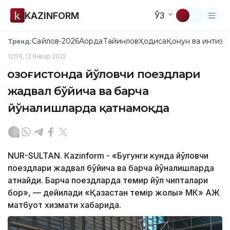
KAZINFORM
ЎЗ
Сайлов-2026
Ақорда
Тайинлов
Ҳодиса
Қонун ва интизо
Тренд:
12:59, 12 Январ 2022
Қозоғистонда йўловчи поездлари
жадвал бўйича ва барча
йўналишларда қатнамоқда
NUR-SULTAN. Кazinform - «Бугунги кунда йўловчи
поездлари жадвал бўйича ва барча йўналишларда
қатнайди. Барча поездларда темир йўл чипталари
бор», — дейилади «Қазақстан темір жолы» МК» АЖ
матбуот хизмати хабарида.