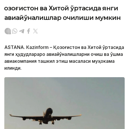
Қозоғистон ва Хитой ўртасида янги
авиайўналишлар очилиши мумкин
ASTANА. Кazinform – Қозоғистон ва Хитой ўртасида
янги ҳудудлараро авиайўналишларни очиш ва қўшма
авиакомпания ташкил этиш масаласи муҳокама
қилинди.