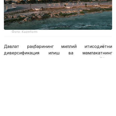
Фото: Kazinform
Давлат раҳбарининг миллий иқтисодиётни
диверсификация қилиш ва мамлакатнинг
транспорт ва логистика салоҳиятини очиш бўйича
топшириқларини амалга ошириш доирасида
Манғистау вилоятида қайта ишлаш сектори ва
инфратузилма салоҳиятини мустаҳкамлаш бўйича
тизимли ишлар олиб борилмоқда.
2026 йилнинг биринчи ярми натижаларига кўра,
ҳудуд асосий соҳаларда барқарор ривожланишни
намойиш этди. Иқтисодий ўсишнинг асосий улуши
қайта ишлаш саноати, қурилиш саноати ва