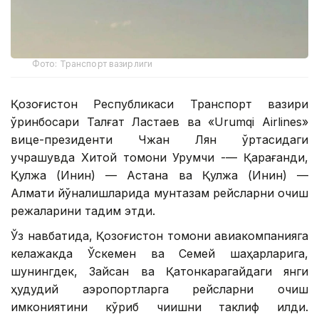
Фото: Транспорт вазирлиги
Қозоғистон Республикаси Транспорт вазири
ўринбосари Талғат Ластаев ва «Urumqi Airlines»
вице-президенти Чжан Лян ўртасидаги
учрашувда Хитой томони Урумчи -— Қарағанди,
Қулжа (Инин) — Астана ва Қулжа (Инин) —
Алмати йўналишларида мунтазам рейсларни очиш
режаларини тақдим этди.
Ўз навбатида, Қозоғистон томони авиакомпанияга
келажакда Ўскемен ва Семей шаҳарларига,
шунингдек, Зайсан ва Қатонкарагайдаги янги
ҳудудий аэропортларга рейсларни очиш
имкониятини кўриб чиқишни таклиф қилди.