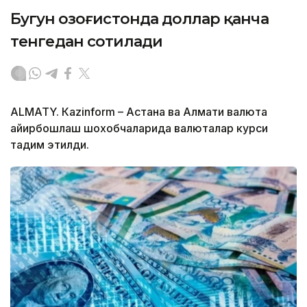
Бугун Қозоғистонда доллар қанча
тенгедан сотилади
ALMATY. Кazinform – Астана ва Алмати валюта
айирбошлаш шохобчаларида валюталар курси
тақдим этилди.