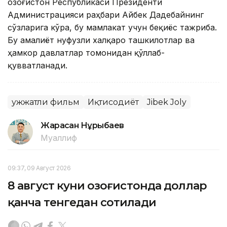
Қозоғистон Республикаси Президенти
Администрацияси раҳбари Айбек Дадебайнинг
сўзларига кўра, бу мамлакат учун беқиёс тажриба.
Бу амалиёт нуфузли халқаро ташкилотлар ва
ҳамкор давлатлар томонидан қўллаб-
қувватланади.
Ҳужжатли фильм
Иқтисодиёт
Jibek Joly
Жарасқан Нұрыбаев
Муаллиф
09:37, 09 Август 2026
8 август куни Қозоғистонда доллар
қанча тенгедан сотилади