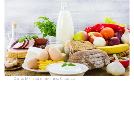
Фото: Миллий статистика бюроси
Миллий статистика бюросининг маълумотларига
кўра, ҳафта давомида бодринг (-2,4%), оқ карам
(-2,1%), помидор, картошка (-1,7%), суяксиз мол
гўшти (-0,4%), олма (-0,3%), гречка ёрмалари
(-0,2%), сметана (-0,1%) нархлари пасайган.