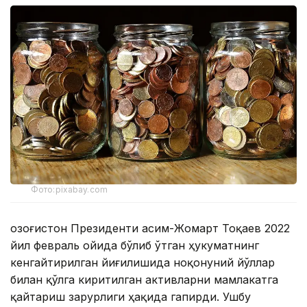
Фото:pixabay.com
Қозоғистон Президенти Қасим-Жомарт Тоқаев 2022
йил февраль ойида бўлиб ўтган ҳукуматнинг
кенгайтирилган йиғилишида ноқонуний йўллар
билан қўлга киритилган активларни мамлакатга
қайтариш зарурлиги ҳақида гапирди. Ушбу