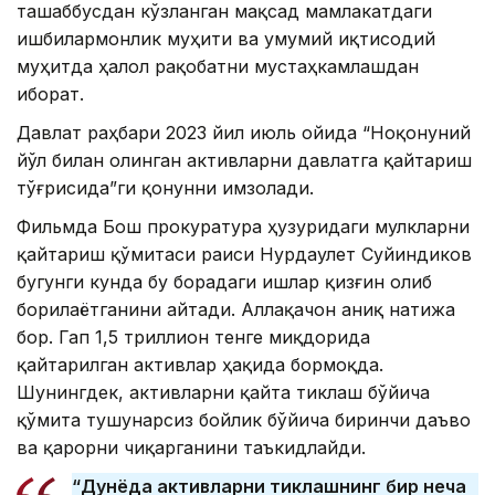
ташаббусдан кўзланган мақсад мамлакатдаги
ишбилармонлик муҳити ва умумий иқтисодий
муҳитда ҳалол рақобатни мустаҳкамлашдан
иборат.
Давлат раҳбари 2023 йил июль ойида “Ноқонуний
йўл билан олинган активларни давлатга қайтариш
тўғрисида”ги қонунни имзолади.
Фильмда Бош прокуратура ҳузуридаги мулкларни
қайтариш қўмитаси раиси Нурдаулет Суйиндиков
бугунги кунда бу борадаги ишлар қизғин олиб
борилаётганини айтади. Аллақачон аниқ натижа
бор. Гап 1,5 триллион тенге миқдорида
қайтарилган активлар ҳақида бормоқда.
Шунингдек, активларни қайта тиклаш бўйича
қўмита тушунарсиз бойлик бўйича биринчи даъво
ва қарорни чиқарганини таъкидлайди.
“Дунёда активларни тиклашнинг бир неча