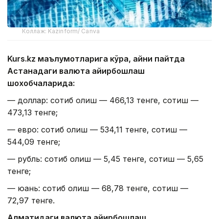
Коллаж: Kazinform/ Canva
Kurs.kz маълумотларига кўра, айни пайтда
Астанадаги валюта айирбошлаш
шохобчаларида:
— доллар: сотиб олиш — 466,13 тенге, сотиш —
473,13 тенге;
— евро: сотиб олиш — 534,11 тенге, сотиш —
544,09 тенге;
— рубль: сотиб олиш — 5,45 тенге, сотиш — 5,65
тенге;
— юань: сотиб олиш — 68,78 тенге, сотиш —
72,97 тенге.
Алматидаги валюта айирбошлаш