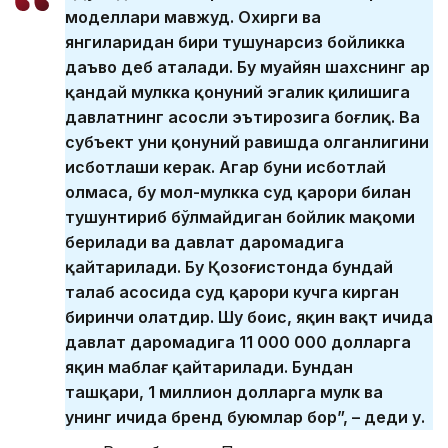
моделлари мавжуд. Охирги ва
янгиларидан бири тушунарсиз бойликка
даъво деб аталади. Бу муайян шахснинг ҳар
қандай мулкка қонуний эгалик қилишига
давлатнинг асосли эътирозига боғлиқ. Ва
субъект уни қонуний равишда олганлигини
исботлаши керак. Агар буни исботлай
олмаса, бу мол-мулкка суд қарори билан
тушунтириб бўлмайдиган бойлик мақоми
берилади ва давлат даромадига
қайтарилади. Бу Қозоғистонда бундай
талаб асосида суд қарори кучга кирган
биринчи ҳолатдир. Шу боис, яқин вақт ичида
давлат даромадига 11 000 000 долларга
яқин маблағ қайтарилади. Бундан
ташқари, 1 миллион долларга мулк ва
унинг ичида бренд буюмлар бор”, – деди у.