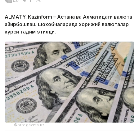
ALMATY. Кazinform – Астана ва Алматидаги валюта
айирбошлаш шохобчаларида хорижий валюталар
курси тақдим этилди.
Фото: gazeta.uz