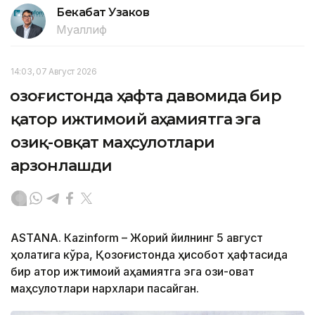
Бекабат Узаков
Муаллиф
14:03, 07 Август 2026
Қозоғистонда ҳафта давомида бир
қатор ижтимоий аҳамиятга эга
озиқ-овқат маҳсулотлари
арзонлашди
ASTANА. Кazinform – Жорий йилнинг 5 август
ҳолатига кўра, Қозоғистонда ҳисобот ҳафтасида
бир қатор ижтимоий аҳамиятга эга озиқ-овқат
маҳсулотлари нархлари пасайган.