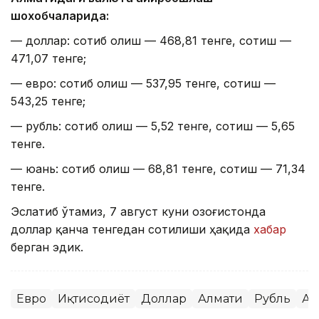
шохобчаларида:
— доллар: сотиб олиш — 468,81 тенге, сотиш —
471,07 тенге;
— евро: сотиб олиш — 537,95 тенге, сотиш —
543,25 тенге;
— рубль: сотиб олиш — 5,52 тенге, сотиш — 5,65
тенге.
— юань: сотиб олиш — 68,81 тенге, сотиш — 71,34
тенге.
Эслатиб ўтамиз, 7 август куни Қозоғистонда
доллар қанча тенгедан сотилиши ҳақида
хабар
берган эдик.
Евро
Иқтисодиёт
Доллар
Алмати
Рубль
Ас