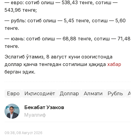
— евро: сотиб олиш — 538,43 тенге, сотиш —
543,96 тенге;
— рубль: сотиб олиш — 5,45 тенге, сотиш — 5,60
тенге.
— юань: сотиб олиш — 68,88 тенге, сотиш — 71,48
тенге.
Эслатиб ўтамиз, 8 август куни Қозоғистонда
доллар қанча тенгедан сотилиши ҳақида
хабар
берган эдик.
Евро
Иқтисодиёт
Доллар
Алмати
Рубль
Ас
Бекабат Узаков
Муаллиф
09:38, 08 Август 2026