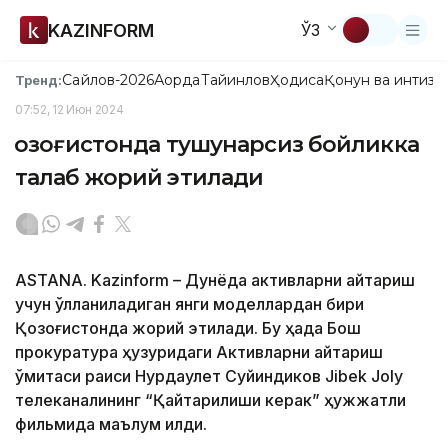
KAZINFORM
ЎЗ
Сайлов-2026
Ақорда
Тайинлов
Ҳодиса
Қонун ва интизо
Тренд:
07:52, 12 Июн 2024
Қозоғистонда тушунарсиз бойликка
талаб жорий этилади
ASTANA. Kazinform – Дунёда активларни қайтариш
учун қўлланиладиган янги моделлардан бири
Қозоғистонда жорий этилади. Бу ҳақда Бош
прокуратура ҳузуридаги Активларни қайтариш
қўмитаси раиси Нурдаулет Суйиндиков Jibek Joly
телеканалининг “Қайтарилиши керак” ҳужжатли
фильмида маълум қилди.