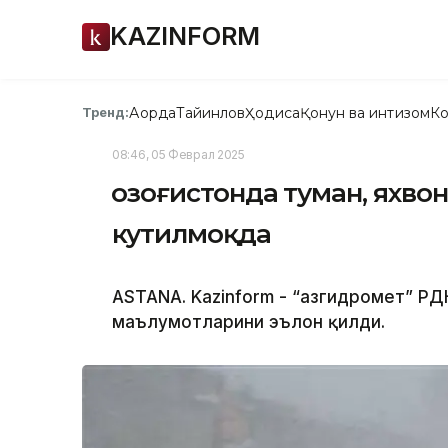
KAZINFORM
Ақорда
Тайинлов
Ҳодиса
Қонун ва интизом
Ко
Тренд:
08:46, 05 Феврал 2025
Қозоғистонда туман, яхв
кутилмоқда
ASTANA. Kazinform - “Қазгидромет” РД
маълумотларини эълон қилди.