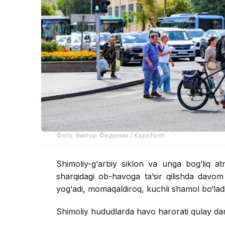
Фото: Виктор Федюнин / Kazinform
Shimoliy-g‘arbiy siklon va unga bog‘liq at
sharqidagi ob-havoga ta’sir qilishda davom
yog‘adi, momaqaldiroq, kuchli shamol bo‘ladi 
Shimoliy hududlarda havo harorati qulay dar