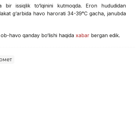
 bir issiqlik to‘lqinini kutmoqda. Eron hududidan
mlakat g‘arbida havo harorati 34-39°C gacha, janubda
a ob-havo qanday bo‘lishi haqida
xabar
bergan edik.
омет