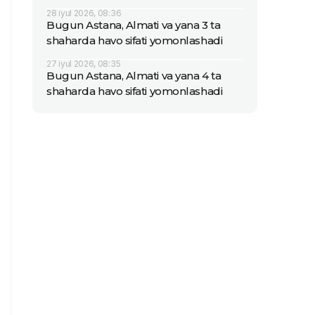
28 iyul 2026, 08:36
Bugun Astana, Almati va yana 3 ta
shaharda havo sifati yomonlashadi
27 iyul 2026, 08:35
Bugun Astana, Almati va yana 4 ta
shaharda havo sifati yomonlashadi