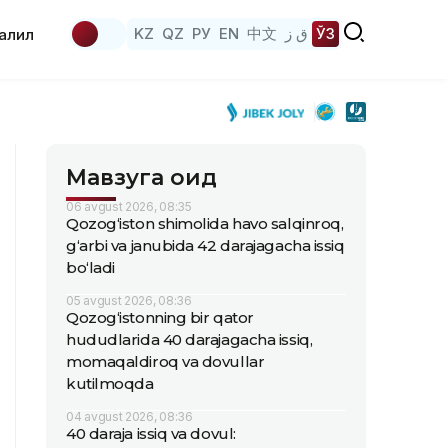
KZ
QZ
РУ
EN
中文
ق ز
ЎЗ
аҳлил
Мавзуга оид
06 avgust 2026, 08:35
Qozog‘iston shimolida havo salqinroq,
g‘arbi va janubida 42 darajagacha issiq
bo‘ladi
05 avgust 2026, 08:36
Qozog‘istonning bir qator
hududlarida 40 darajagacha issiq,
momaqaldiroq va dovullar
kutilmoqda
04 avgust 2026, 08:36
40 daraja issiq va dovul: