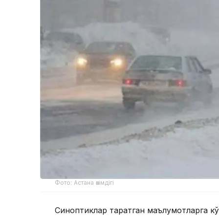
Фото: Астана әкімдігі
Синоптиклар тарқатган маълумотларга к