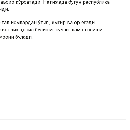
таъсир кўрсатади. Натижада бугун республика
йди.
ал қисмлардан ўтиб, ёмғир ва қор ёғади.
хвонлик ҳосил бўлиши, кучли шамол эсиши,
бўрони бўлади.