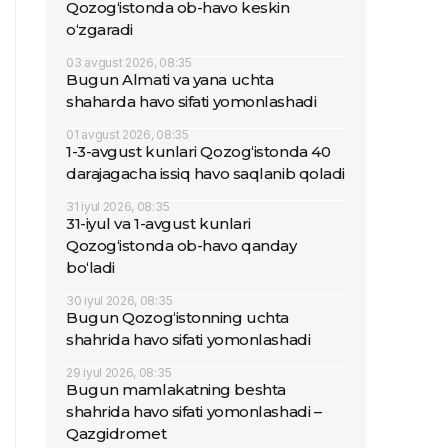
Qozog‘istonda ob-havo keskin
o‘zgaradi
03 avgust 2026, 08:35
Bugun Almati va yana uchta
shaharda havo sifati yomonlashadi
01 avgust 2026, 08:35
1-3-avgust kunlari Qozog‘istonda 40
darajagacha issiq havo saqlanib qoladi
31 iyul 2026, 08:35
31-iyul va 1-avgust kunlari
Qozog‘istonda ob-havo qanday
bo‘ladi
30 iyul 2026, 08:35
Bugun Qozog‘istonning uchta
shahrida havo sifati yomonlashadi
29 iyul 2026, 08:35
Bugun mamlakatning beshta
shahrida havo sifati yomonlashadi –
Qazgidromet