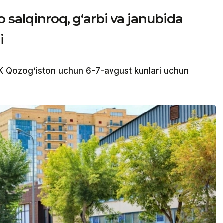
 salqinroq, g‘arbi va janubida
i
 Qozog‘iston uchun 6-7-avgust kunlari uchun