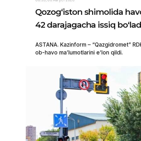
Qozog‘iston shimolida havo
42 darajagacha issiq bo‘lad
ASTANA. Kazinform – “Qazgidromet” RDK
ob-havo ma’lumotlarini e’lon qildi.