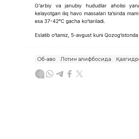
G‘arbiy va janubiy hududlar aholisi yana
kelayotgan iliq havo massalari ta’sirida ma
esa 37-42°C gacha ko‘tariladi.
Eslatib o‘tamiz, 5-avgust kuni Qozog‘istond
Об-ҳаво
Лотин алифбосида
Қазгидр
Бекабат Узаков
Муаллиф
08:36, 05 Август 2026