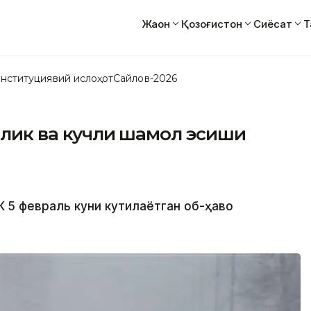
Жаҳон
Қозоғистон
Сиёсат
Т
нституциявий ислоҳот
Сайлов-2026
онлик ва кучли шамол эсиши
К 5 февраль куни кутилаётган об-ҳаво