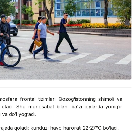
mosfera frontal tizimlari Qozog‘istonning shimoli va
 etadi. Shu munosabat bilan, ba’zi joylarda yomg‘ir
va do‘l yog‘adi.
ajada qoladi: kunduzi havo harorati 22-27°C bo‘ladi.