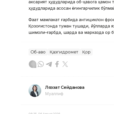
аксарият ҳудудларида об-ҳавога ҳамон 
ҳудудларида асосан ёғингарчилик бўлма
Фақат мамлакат ғарбида антициклон фронт
Қозоғистонда туман тушади, йўлларда я
шимоли-ғарбда, шарқда ва марказда қор 
Об-ҳаво
Қазгидромет
Қор
Ляззат Сейданова
Муаллиф
08:35, 06 Август 2026