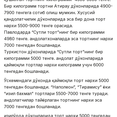
Бир килограмм тортни Атирау дўконларида 4900-
7900 тенгега сотиб олиш мумкин. Хусусий
қандолатчилик дўконларида эса бир дона торт
нархи 5500-9000 тенге орасида.
Павлодарда “Сутли торт”нинг бир килограмми
4980 тенге. Қандолатхоналарда эса тортнинг нархи
7000 тенгедан бошланади.
Туркистон дўконларида “Сутли торт”нинг бир
килограмми 5000 тенге. Қандолат дўконларида
қаймоқли тортлар нархи килограмм учун 6000
тенгедан бошланади.
Ўскемендаги дўконда қаймоқли торт нархи 5000
тенгедан бошланади. “Наполеон”, “Тирамису” ёки
“Қизил бахмал” тортлари 5500-7000 тенге туради.
Қандолатчилар тайёрлаган тортнинг нархи эса
7000 тенгедан бошланади.
Қизилўрда дўконларида торт нархи 5000 тенгедан