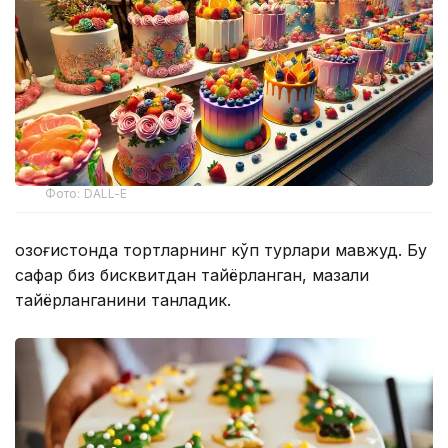
Фото: DALL-E
Қозоғистонда тортларнинг кўп турлари мавжуд. Бу
сафар биз бисквитдан тайёрланган, мазали
тайёрланганини танладик.