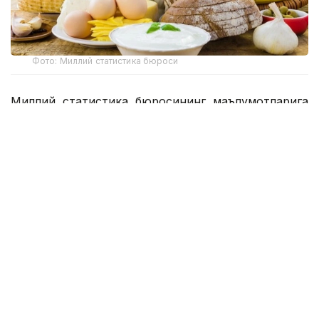
Фото: Миллий статистика бюроси
Миллий статистика бюросининг маълумотларига
кўра, ҳафта давомида бодринг (-2,4%), оқ карам
(-2,1%), помидор, картошка (-1,7%), суяксиз мол
гўшти (-0,4%), олма (-0,3%), гречка ёрмалари
(-0,2%), сметана (-0,1%) нархлари пасайган.
Биринчи навли буғдой унидан пиширилган нон,
суяксиз мол гўшти, товуқ гўшти, парранда гўшти,
қийма, творог, кефир ва чой нархлари ҳафта
давомида ўзгаришсиз қолди.
Ҳудудлар бўйича мамлакатнинг бир қатор
шаҳарларида дефляция динамикаси кузатилди.
Ҳафта давомида ижтимоий аҳамиятга эга озиқ-