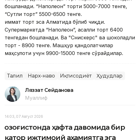
бошланади. “Наполеон” торти 5000-7000 тенге,
“Сутли торт” 5500-6500 тенге.
Қиммат торт эса Алматида бўлиб чиқди.
Супермаркетда “Наполеон”, асалли торт 6400
тенгедан бошланади. Ва "Сниcкерс" ва шоколадли
торт - 8900 тенге. Машҳур қандолатчилар
маҳсулоти учун 9900-15000 тенге сўрайдилар.
Таҳлил
Нарх-наво
Иқтисодиёт
Ҳудудлар
Ляззат Сейданова
Муаллиф
14:03, 07 Август 2026
Қозоғистонда ҳафта давомида бир
қатор ижтимоий аҳамиятга эга