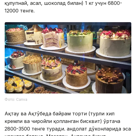
қулупнай, асал, шоколад билан) 1 кг учун 6800-
12000 тенге.
Фото: Canva
Ақтау ва Ақтўбеда байрам торти (турли хил
кремли ва чиройли қопланган бисквит) ўртача
2800-3500 тенге туради. Қандолат дўконларида эса