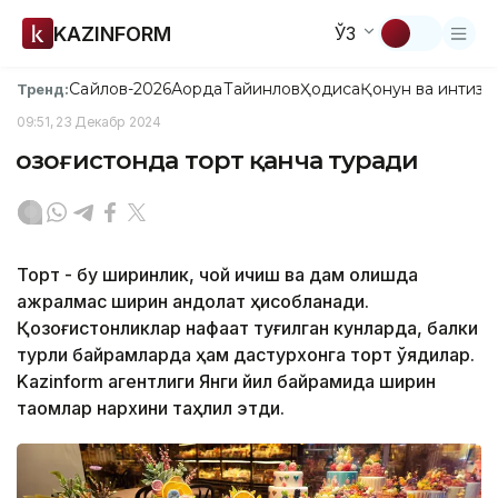
KAZINFORM
ЎЗ
Сайлов-2026
Ақорда
Тайинлов
Ҳодиса
Қонун ва интизо
Тренд:
09:51, 23 Декабр 2024
Қозоғистонда торт қанча туради
Торт - бу ширинлик, чой ичиш ва дам олишда
ажралмас ширин қандолат ҳисобланади.
Қозоғистонликлар нафақат туғилган кунларда, балки
турли байрамларда ҳам дастурхонга торт қўядилар.
Kazinform агентлиги Янги йил байрамида ширин
таомлар нархини таҳлил этди.