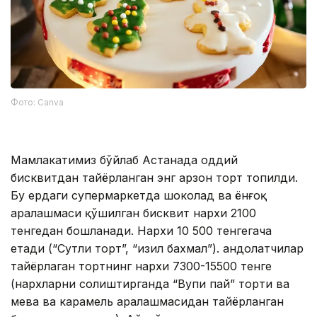
Фото: Canva
Мамлакатимиз бўйлаб Астанада оддий
бисквитдан тайёрланган энг арзон торт топилди.
Бу ердаги супермаркетда шоколад ва ёнғоқ
аралашмаси қўшилган бисквит нархи 2100
тенгедан бошланади. Нархи 10 500 тенгегача
етади (“Сутли торт”, “Қизил бахмал”). Қандолатчилар
тайёрлаган тортнинг нархи 7300-15500 тенге
(нархларни солиштирганда “Вупи пай” торти ва
мева ва карамель аралашмасидан тайёрланган