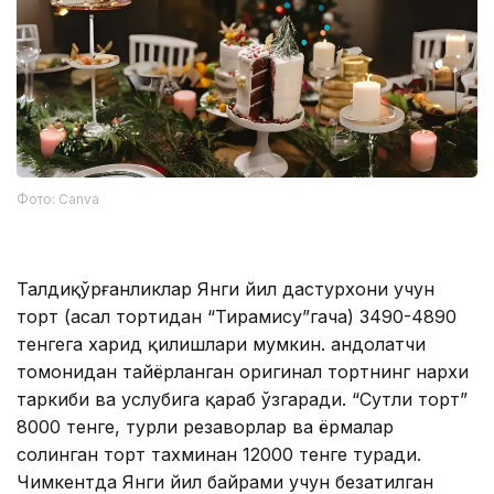
Фото: Canva
Талдиқўрғанликлар Янги йил дастурхони учун
торт (асал тортидан “Тирамису”гача) 3490-4890
тенгега харид қилишлари мумкин. Қандолатчи
томонидан тайёрланган оригинал тортнинг нархи
таркиби ва услубига қараб ўзгаради. “Сутли торт”
8000 тенге, турли резаворлар ва ёрмалар
солинган торт тахминан 12000 тенге туради.
Чимкентда Янги йил байрами учун безатилган