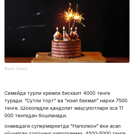
Фото: Canva
Семейда турли кремли бисквит 4000 тенге
туради. “Сутли торт” ва “Қизил бахмал” нархи 7500
тенге. Шоколадли қандолат маҳсулотлари эса 11
000 тенгедан бошланади.
Қонаевдаги супермаркетда “Наполеон” ёки асал
қўшилган тортнинг килограмми 4500-5000 тенге.