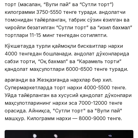
торт (масалан, “Вупи пай” ва “Сутли торт”)
килограмми 3750-5550 тенге туради. Қандолатчи
томонидан тайёрланган, табрик сўзин ёзилган ва
чиройли безатилган “Сутли торт” ва “Қизил бахмал”
тортлари 11-15 минг тенгедан сотиляпти.
Кўкшетауда турли қаймоқли бисквитлар нархи
4000 тенгедан бошланади. Қандолат дўконларида
сабзи торти, “Оқ бахмал” ва “Карамель торти”
қандолат маҳсулотлари 6000-6500 тенге туради.
Қарағанди ва Жезқазғанда нархлар бир хил.
Супермаркетларда торт нархи 4000-5500 тенге.
Уйда тайёрланган ва хусусий қандолат дўконлари
маҳсулотларининг нархи эса 7000-12000 тенге
орасида. Айниқса, "Сутли торт" ва "Вупи пай"
машҳур. Килограмм нархи — 8000-9000 тенге.