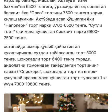
нархлар баланд. Масалан, Ақтауда “Қизил
бахмал”ни 6500 тенгега, ўртасида ёнғоқ солинган
бисквит ёки “Орео” тортини 7500 тенгега харид
қилиш мумкин. Ақтўбеда асал қўшилган ёки
“Наполеон” торт нархи 3700-6500 тенге. “Сутли
торт” ёки мева қўшилган бисквит нархи 6800-
7500 тенге.
Қостанайда шакар қўшиб қайнатилган
қуюлтирилган сутдан тайёрланган торт 3000
тенге, шоколадли торт 6400 тенге туради.
Қандолатчи томонидан тайёрланган тортининг
нархи (“Сниcкерс”, шоколадли торт ва ёнғоқ-
қулупнай аралашмаси қўшилган торт турлари) 1 кг
учун 7300-10800 тенге.