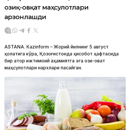
озиқ-овқат маҳсулотлари
арзонлашди
ASTANА. Кazinform – Жорий йилнинг 5 август
ҳолатига кўра, Қозоғистонда ҳисобот ҳафтасида
бир қатор ижтимоий аҳамиятга эга озиқ-овқат
маҳсулотлари нархлари пасайган.