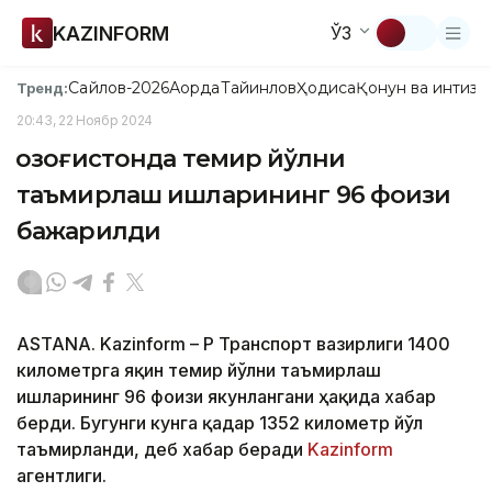
KAZINFORM
ЎЗ
Сайлов-2026
Ақорда
Тайинлов
Ҳодиса
Қонун ва интизо
Тренд:
20:43, 22 Ноябр 2024
Қозоғистонда темир йўлни
таъмирлаш ишларининг 96 фоизи
бажарилди
ASTANA. Kazinform – ҚР Транспорт вазирлиги 1400
километрга яқин темир йўлни таъмирлаш
ишларининг 96 фоизи якунлангани ҳақида хабар
берди. Бугунги кунга қадар 1352 километр йўл
таъмирланди, деб хабар беради
Kazinform
агентлиги.