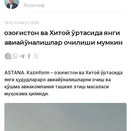
Муаллиф
19:15, 03 Август 2026
Қозоғистон ва Хитой ўртасида янги
авиайўналишлар очилиши мумкин
ASTANА. Кazinform – Қозоғистон ва Хитой ўртасида
янги ҳудудлараро авиайўналишларни очиш ва
қўшма авиакомпания ташкил этиш масаласи
муҳокама қилинди.