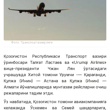
Фото: Транспорт вазирлиги
Қозоғистон Республикаси Транспорт вазири
ўринбосари Талғат Ластаев ва «Urumqi Airlines»
вице-президенти Чжан Лян ўртасидаги
учрашувда Хитой томони Урумчи -— Қарағанди,
Қулжа (Инин) — Астана ва Қулжа (Инин) —
Алмати йўналишларида мунтазам рейсларни очиш
режаларини тақдим этди.
Ўз навбатида, Қозоғистон томони авиакомпанияга
келажакда Ўскемен ва Семей шаҳарларига,