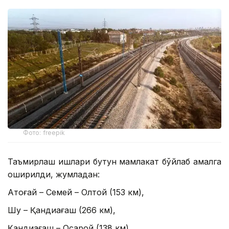
Фото: freepik
Таъмирлаш ишлари бутун мамлакат бўйлаб амалга
оширилди, жумладан:
Ақтоғай – Семей – Олтой (153 км),
Шу – Қандиағаш (266 км),
Қандиағаш – Оқсарой (138 км),