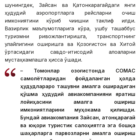
шунингдек, Зайсан ва Қатонкарагайдаги янги
ҳудудий аэропортларга рейсларни очиш
имкониятини кўриб чиқишни таклиф қилди.
Вазирлик маълумотларига кўра, ушбу ташаббус
туризмни ривожлантиришга, транспортнинг
қулайлигини оширишга ва Қозоғистон ва Хитой
ўртасидаги савдо-иқтисодий алоқаларни
мустаҳкамлашга ҳисса қўшади.
– Томонлар Қозоғистонда CОМАC
самолётларидан фойдаланган ҳолда
ҳудудлараро ташувни амалга оширадиган
қўшма ҳудудий авиакомпанияни яратиш
лойиҳасини амалга ошириш
имкониятларини муҳокама қилишди.
Бундай авиакомпания Зайсан, Қатонқарағай
ва юқори туристик салоҳиятга эга бошқа
шаҳарларга парвозларни амалга ошириш