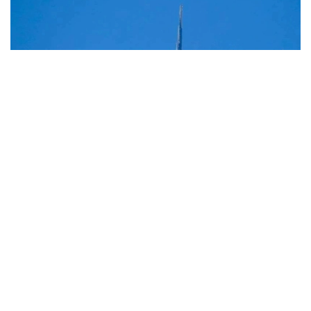
Фото: Мақсат Шағирбаев/ Kazinform
Вазирлик маълумотларига кўра, авиакомпания
Алмати — Измир йўналиши бўйича тўғридан-
тўғри мунтазам йўловчи рейсларини амалга
оширишни бошлайди.
Рейслар ҳафтасига икки марта — сешанба ва жума
кунлари — Boeing 737 самолётларида амалга
оширилади.