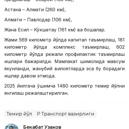
Астана – Алмати (260 км),
Алмати – Павлодар (106 км),
Жана Есил – Кўкшетау (161 км) ва бошқалар.
Жами 569 километр йўлда капитал таъмирлаш, 181
километр йўлда комплекс таъмирлаш, 602
километр йўлда режали профилактик таъмирлаш
ишлари бажарилди. Мамлакат шимолида мавсум
якунланди, жанубий вилоятларда эса бу борадаги
ишлар давом этмоқда.
2025 йилгача қўшимча 1480 километр темир йўлни
янгилаш режалаштирилган.
Темир йўл
ҚР Транспорт вазирлиги
Бекабат Узаков