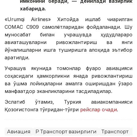
имконини беради, — дейилади вазирлик
хабарида.
«Urumqi Airlines» Хитойда ишлаб чиқарилган
COMAC C909 самолётларидан фойдаланади. Шу
муносабат билан учрашувда ҳудудлараро
авиаташувларни ривожлантириш ва янги
йўналишларни ишга туширишга алоҳида эътибор
қаратилди.
Учрашув якунида томонлар фуқаро авиацияси
соҳасидаги ҳамкорликни янада ривожлантириш
ва қўшма лойиҳаларни амалга оширишдан ўзаро
манфаатдор эканликларини тасдиқладилар.
Эслатиб ўтамиз, Туркия авиакомпанияси
Қозоғистонга тўғридан-тўғри
рейслар очади
.
Авиация
ҚР Транспорт вазирлиги
Транспорт
Х