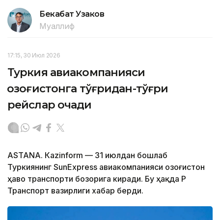
Бекабат Узаков
Муаллиф
17:15, 30 Июл 2026
Туркия авиакомпанияси
Қозоғистонга тўғридан-тўғри
рейслар очади
ASTANА. Кazinform — 31 июлдан бошлаб
Туркиянинг SunExpress авиакомпанияси Қозоғистон
ҳаво транспорти бозорига киради. Бу ҳақда ҚР
Транспорт вазирлиги хабар берди.