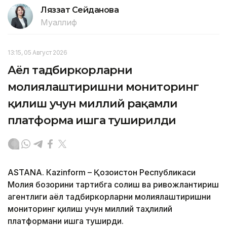
Ляззат Сейданова
Муаллиф
13:15, 05 Август 2026
Аёл тадбиркорларни
молиялаштиришни мониторинг
қилиш учун миллий рақамли
платформа ишга туширилди
ASTANА. Кazinform – Қозоғистон Республикаси
Молия бозорини тартибга солиш ва ривожлантириш
агентлиги аёл тадбиркорларни молиялаштиришни
мониторинг қилиш учун миллий таҳлилий
платформани ишга туширди.