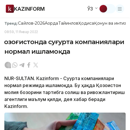
KAZINFORM
ЎЗ
Сайлов-2026
Ақорда
Тайинлов
Ҳодиса
Қонун ва интизо
Тренд:
08:59, 11 Январ 2022
Қозоғистонда суғурта компаниялари
нормал ишламоқда
NUR-SULTAN. Кazinform - Суғурта компаниялари
нормал режимда ишламоқда. Бу ҳақда Қозоғистон
молия бозорини тартибга солиш ва ривожлантириш
агентлиги маълум қилди, дея хабар беради
Kazinform.