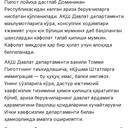
Пилот лойиҳа дастлаб Доминикан
Республикасидан келган ариза берувчиларга
нисбатан қўлланилади. АҚШ Давлат департаменти
маълумотларига кўра, консуллик ходимлари
«жамият учун юк бўлиши мумкин» деб баҳоланган
шахслардан кафолат талаб қилиши мумкин.
Кафолат миқдори ҳар бир ҳолат учун алоҳида
белгиланади.
АҚШ Давлат департаменти вакили Томми
Пиготтнинг таъкидлашича, «Қўшма Штатларга
иммиграция — бу ҳуқуқ эмас, балки имтиёз».
Унинг сўзларига кўра, дастур ижтимоий
хавфсизлик тизимини ҳимоя қилишга қаратилган
бўлиб, ариза берувчиларнинг давлат ёрдамига
қарамлигини баҳолаш қоидаларини кучайтирувчи
Ички хавфсизлик департаменти билан
ҳамкорликда амалга ошириляпти.