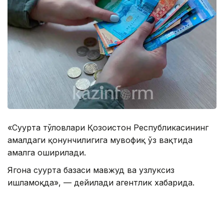
«Суғурта тўловлари Қозоғистон Республикасининг
амалдаги қонунчилигига мувофиқ ўз вақтида
амалга оширилади.
Ягона суғурта базаси мавжуд ва узлуксиз
ишламоқда», — дейилади агентлик хабарида.