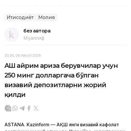
Иқтисодиёт
Молия
без автора
Муаллиф
20:36, 06 Август 2026
АҚШ айрим ариза берувчилар учун
250 минг долларгача бўлган
визавий депозитларни жорий
қилди
ASTANA. Kazinform — АҚШ янги визавий кафолат