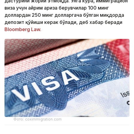
дастурини жорий этмоқда. Унга кўра, иммиграцион
виза учун айрим ариза берувчилар 100 минг
доллардан 250 минг долларгача бўлган миқдорда
депозит қўйиши керак бўлади, деб хабар беради
Bloomberg Law.
Фото: coximmigration.com