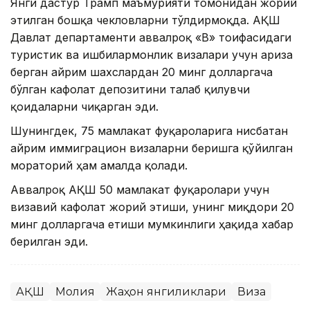
Янги дастур Трамп маъмурияти томонидан жорий
этилган бошқа чекловларни тўлдирмоқда. АҚШ
Давлат департаменти аввалроқ «B» тоифасидаги
туристик ва ишбилармонлик визалари учун ариза
берган айрим шахслардан 20 минг долларгача
бўлган кафолат депозитини талаб қилувчи
қоидаларни чиқарган эди.
Шунингдек, 75 мамлакат фуқароларига нисбатан
айрим иммиграцион визаларни беришга қўйилган
мораторий ҳам амалда қолади.
Аввалроқ АҚШ 50 мамлакат фуқаролари учун
визавий кафолат жорий этиши, унинг миқдори 20
минг долларгача етиши мумкинлиги ҳақида хабар
берилган эди.
АҚШ
Молия
Жаҳон янгиликлари
Виза