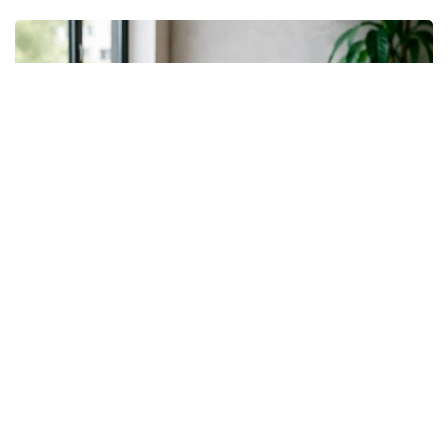
Фото: Молия бозорини тартибга солиш ва ривожлантириш
агентлиги
Янги рақамли ресурс Қозоғистонда аёлларнинг
молиявий ресурслардан фойдаланиш
имкониятларини тизимли ва шаффоф баҳолаш
имконини беради. Платформа Қозоғистонда аёллар