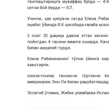
тенглаштиришга муваффақ бўлди — 4:4.
сетни бой берди — 5:7.
Учинчи, ҳал қилувчи сетда Елена Риба
оқибат ўйинда 6:4 ҳисобида ғалаба қозо
2 соат 32 дақиқа давом этган кескин
пойнтдан 4 тасини амалга оширди. Касат
билан ажралиб турди.
Елена Рибакинанинг тўпни ўйинга кир
хавотирли.
Қозоғистонлик теннисчи тўртинчи б
америкалик Энн Ли билан рақобатлашад
Эслатиб ўтамиз, Жибек Қуламбаева Испа