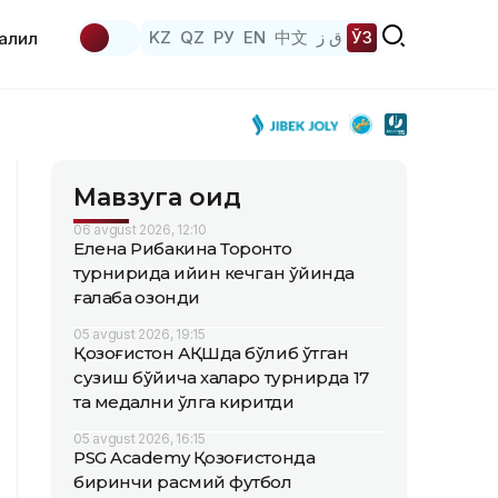
KZ
QZ
РУ
EN
中文
ق ز
ЎЗ
аҳлил
Мавзуга оид
06 avgust 2026, 12:10
Елена Рибакина Торонто
турнирида қийин кечган ўйинда
ғалаба қозонди
05 avgust 2026, 19:15
Қозоғистон АҚШда бўлиб ўтган
сузиш бўйича халқаро турнирда 17
та медални қўлга киритди
05 avgust 2026, 16:15
PSG Academy Қозоғистонда
биринчи расмий футбол