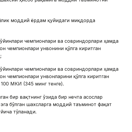
йлик моддий ёрдам қуйидаги миқдорда
 ўйинлари чемпионлари ва совриндорлари ҳамда
ҳон чемпионлари унвонини қўлга киритган
;
 ўйинлари чемпионлари ва совриндорлари ҳамда
ҳон чемпионлари унвонларини қўлга киритган
100 МКИ (345 минг тенге).
ган бир вақтнинг ўзида бир нечта асослар
эга бўлган шахсларга моддий таъминот фақат
йича тўланади.