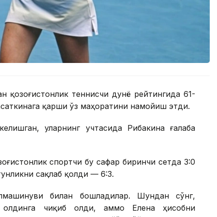
н қозоғистонлик теннисчи дунё рейтингида 61-
асаткинага қарши ўз маҳоратини намойиш этди.
елишган, уларнинг учтасида Рибакина ғалаба
оғистонлик спортчи бу сафар биринчи сетда 3:0
унликни сақлаб қолди — 6:3.
лмашинуви билан бошладилар. Шундан сўнг,
а олдинга чиқиб олди, аммо Елена ҳисобни