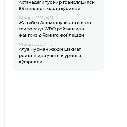
Астанадаги турнир трансляцияси
85 миллион марта кўрилди
03 avgust 2026, 20:15
Жанибек Алимханули янги вазн
тоифасида WBO рейтингида
жангсиз 2-ўринга жойлашди
03 avgust 2026, 17:15
Алуа Нурман жаҳон шахмат
рейтингида учинчи ўринга
кўтарилди