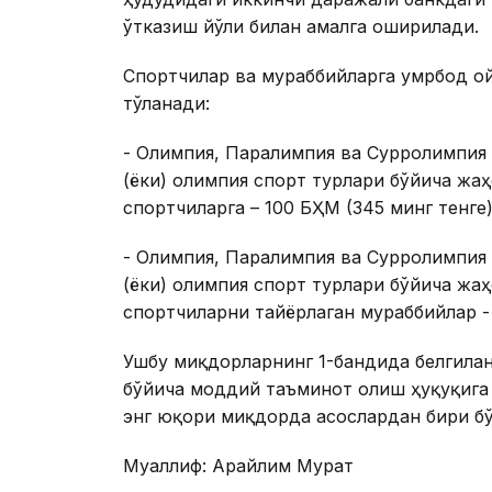
ўтказиш йўли билан амалга оширилади.
Спортчилар ва мураббийларга умрбод о
тўланади:
- Олимпия, Паралимпия ва Сурролимпия
(ёки) олимпия спорт турлари бўйича жа
спортчиларга – 100 БҲМ (345 минг тенге)
- Олимпия, Паралимпия ва Сурролимпия
(ёки) олимпия спорт турлари бўйича жа
спортчиларни тайёрлаган мураббийлар - 
Ушбу миқдорларнинг 1-бандида белгилан
бўйича моддий таъминот олиш ҳуқуқига 
энг юқори миқдорда асослардан бири бў
Муаллиф: Арайлим Мурат