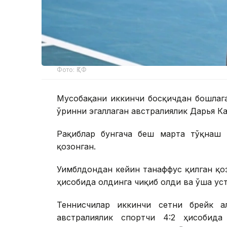
Фото: ҚТФ
Мусобақани иккинчи босқичдан бошлага
ўринни эгаллаган австралиялик Дарья К
Рақиблар бунгача беш марта тўқнаш к
қозонган.
Уимблдондан кейин танаффус қилган қоз
ҳисобида олдинга чиқиб олди ва ўша уст
Теннисчилар иккинчи сетни брейк а
австралиялик спортчи 4:2 ҳисобид