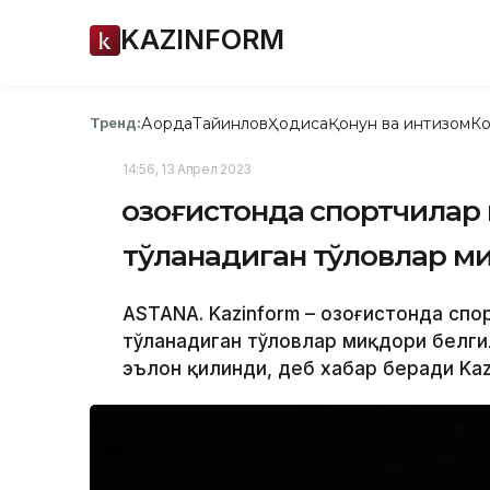
KAZINFORM
Ақорда
Тайинлов
Ҳодиса
Қонун ва интизом
Ко
Тренд:
14:56, 13 Апрел 2023
Қозоғистонда спортчилар
тўланадиган тўловлар м
ASTANA. Kazinform – Қозоғистонда сп
тўланадиган тўловлар миқдори белги
эълон қилинди, деб хабар беради Kaz