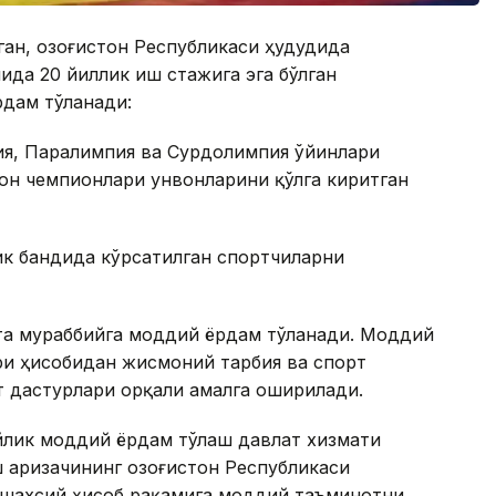
ган, Қозоғистон Республикаси ҳудудида
ида 20 йиллик иш стажига эга бўлган
рдам тўланади:
ия, Паралимпия ва Сурдолимпия ўйинлари
он чемпионлари унвонларини қўлга киритган
чик бандида кўрсатилган спортчиларни
та мураббийга моддий ёрдам тўланади. Моддий
ри ҳисобидан жисмоний тарбия ва спорт
т дастурлари орқали амалга оширилади.
йлик моддий ёрдам тўлаш давлат хизмати
аризачининг Қозоғистон Республикаси
 шахсий ҳисоб рақамига моддий таъминотни