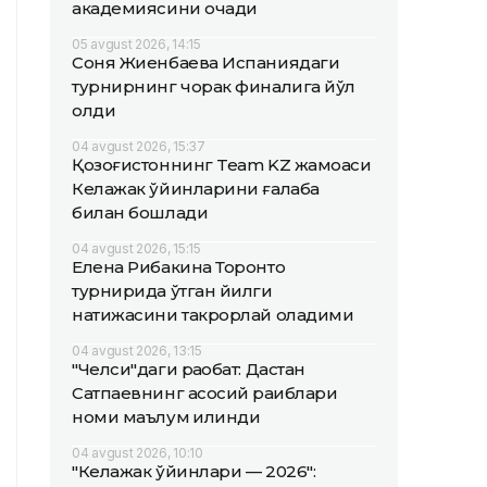
академиясини очади
05 avgust 2026, 14:15
Соня Жиенбаева Испаниядаги
турнирнинг чорак финалига йўл
олди
04 avgust 2026, 15:37
Қозоғистоннинг Team KZ жамоаси
Келажак ўйинларини ғалаба
билан бошлади
04 avgust 2026, 15:15
Елена Рибакина Торонто
турнирида ўтган йилги
натижасини такрорлай оладими
04 avgust 2026, 13:15
"Челси"даги рақобат: Дастан
Сатпаевнинг асосий рақиблари
номи маълум қилинди
04 avgust 2026, 10:10
"Келажак ўйинлари — 2026":