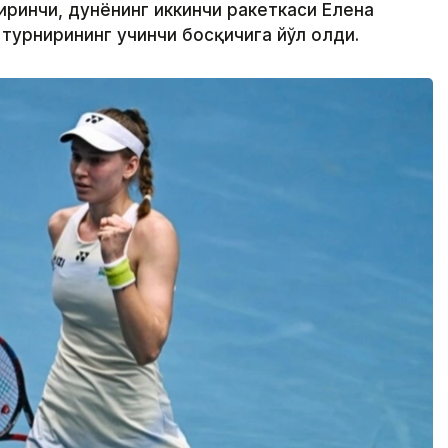
биринчи, дунёнинг иккинчи ракеткаси Елена
турнирининг учинчи босқичига йўл олди.