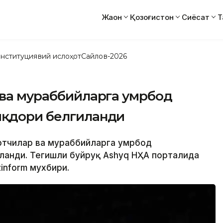
Жаҳон
Қозоғистон
Сиёсат
Т
нституциявий ислоҳот
Сайлов-2026
 ва мураббийларга умрбод
иқдори белгиланди
ортчилар ва мураббийларга умрбод
ланди. Тегишли буйруқ Ashyq НҲА порталида
inform мухбири.