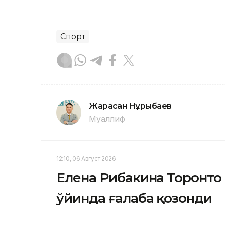
Спорт
Жарасқан Нұрыбаев
Муаллиф
12:10, 06 Август 2026
Елена Рибакина Торонто
ўйинда ғалаба қозонди