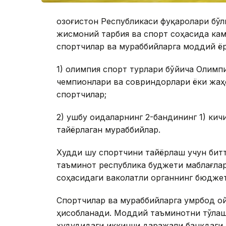
Қозоғистон Республикаси фуқаролари бўл
жисмоний тарбия ва спорт соҳасида кам
спортчилар ва мураббийларга моддий ё
1) олимпия спорт турлари бўйича Олимп
чемпионлари ва совриндорлари ёки жаҳ
спортчилар;
2) ушбу Қоидаларнинг 2-бандининг 1) ки
тайёрлаган мураббийлар.
Худди шу спортчини тайёрлаш учун бит
таъминот республика буджети маблағла
соҳасидаги ваколатли органнинг бюдже
Спортчилар ва мураббийларга умрбод о
ҳисобланади. Моддий таъминотни тўлаш 
ҳудудидаги иккинчи даражали банкдаги