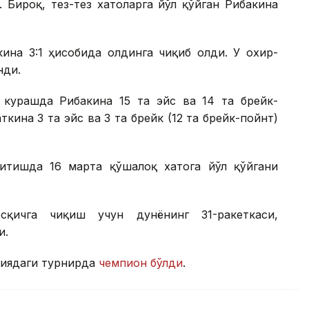
 Бироқ, тез-тез хатоларга йўл қўйган Рибакина
кина 3:1 ҳисобида олдинга чиқиб олди. У охир-
нди.
 курашда Рибакина 15 та эйс ва 14 та брейк-
кина 3 та эйс ва 3 та брейк (12 та брейк-пойнт)
итишда 16 марта қўшалоқ хатога йўл қўйгани
осқичга чиқиш учун дунёнинг 31-ракеткаси,
и.
ниядаги турнирда
чемпион бўлди
.