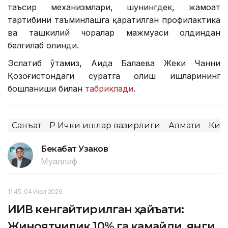
таъсир механизмлари, шунингдек, жамоат
тартибини таъминлашга қаратилган профилактика
ва ташкилий чоралар мажмуаси олдиндан
белгилаб олинди.
Эслатиб ўтамиз, Аида Балаева Жеки Чанни
Қозоғистондаги суратга олиш ишларининг
бошланиши билан
табриклади
.
Санъат
ҚР Ички ишлар вазирлиги
Алмати
Киб
Бекабат Узаков
Муаллиф
11:45, 04 Июл 2026
ИИВ кенгайтирилган ҳайъати:
Жиноятчилик 10% га камайди, янги