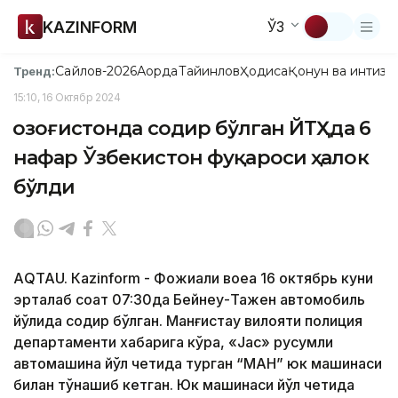
KAZINFORM
ЎЗ
Сайлов-2026
Ақорда
Тайинлов
Ҳодиса
Қонун ва интизо
Тренд:
15:10, 16 Октябр 2024
Қозоғистонда содир бўлган ЙТҲда 6
нафар Ўзбекистон фуқароси ҳалок
бўлди
АQTAU. Кazinform - Фожиали воқеа 16 октябрь куни
эрталаб соат 07:30да Бейнеу-Тажен автомобиль
йўлида содир бўлган. Манғистау вилояти полиция
департаменти хабарига кўра, «Jac» русумли
автомашина йўл четида турган “МАН” юк машинаси
билан тўқнашиб кетган. Юк машинаси йўл четида