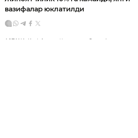
вазифалар юклатилди
ASTANА. Кazinform — Қозоғистон Республикаси
Ички ишлар вазирлигида кенгайтирилган ҳайъат
йиғилиши бўлиб ўтди, унда 2026 йилнинг биринчи
ярмидаги тезкор фаолият натижалари
умумлаштирилди ва келгуси давр учун асосий
вазифалар белгиланди. Бу ҳақда Polisia.kz хабар
берди.