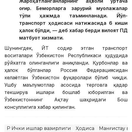
Жароҳатланганларнинг аҳволи ўртача
оғир. Беморларга зарурий муолажалар
тўлиқ ҳажмда таъминланади. Йўл-
транспорт ҳодисаси натижасида 6 киши
ҳалок бўлди, — деб хабар берди вилоят ПД
матбуот хизмати.
Шунингдек, ЙТҲ содир этган транспорт
воситалари Ўзбекистон Республикаси ҳудудида
рўйхатга олинганлиги аниқланди. Қурбонлар ва
ҳалок бўлганлар Россия Федерациясидан
келаётган Ўзбекистон фуқаролари бўлиб чиқди.
Ушбу маълумотлар асосида терговга қадар
текширув ишлари бошлаб юборилган ва
Ўзбекистоннинг Ақтау шаҳридаги Бош
консуллигига хабар қилинган.
ҚР Ички ишлар вазирлиги
Ҳодиса
Манғистау в