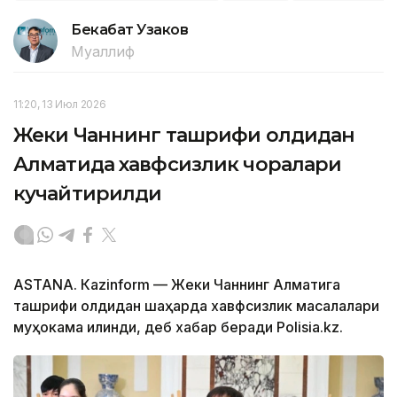
Бекабат Узаков
Муаллиф
11:20, 13 Июл 2026
Жеки Чаннинг ташрифи олдидан
Алматида хавфсизлик чоралари
кучайтирилди
ASTANА. Кazinform — Жеки Чаннинг Алматига
ташрифи олдидан шаҳарда хавфсизлик масалалари
муҳокама қилинди, деб хабар беради Polisia.kz.