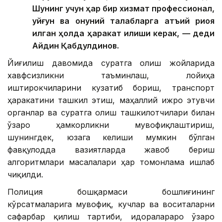
Шунинг учун ҳар бир хизмат профессионал,
уйғун ва қонуний талабларга қатъий риоя
қилган ҳолда ҳаракат қилиши керак, — деди
Айдин Қабдулдинов.
Йиғилиш давомида суратга олиш жойларида
хавфсизликни таъминлаш, лойиҳа
иштирокчиларини кузатиб бориш, транспорт
ҳаракатини ташкил этиш, маҳаллий ижро этувчи
органлар ва суратга олиш ташкилотчилари билан
ўзаро ҳамкорликни мувофиқлаштириш,
шунингдек, юзага келиши мумкин бўлган
фавқулодда вазиятларда жавоб бериш
алгоритмлари масалалари ҳар томонлама ишлаб
чиқилди.
Полиция бошқармаси бошлиғининг
кўрсатмаларига мувофиқ, кучлар ва воситаларни
сафарбар қилиш тартиби, идоралараро ўзаро