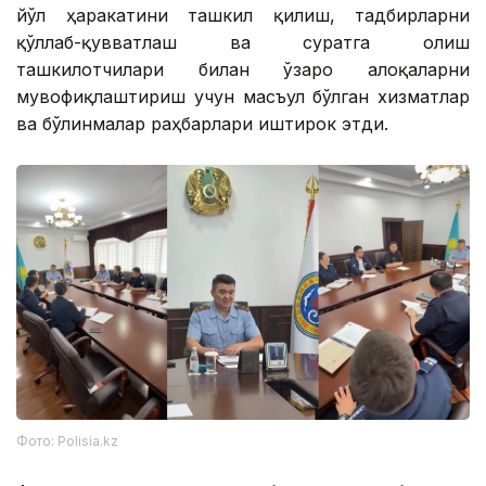
йўл ҳаракатини ташкил қилиш, тадбирларни
қўллаб-қувватлаш ва суратга олиш
ташкилотчилари билан ўзаро алоқаларни
мувофиқлаштириш учун масъул бўлган хизматлар
ва бўлинмалар раҳбарлари иштирок этди.
Фото: Polisia.kz