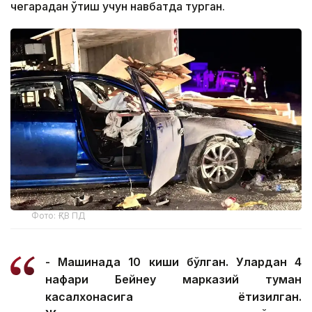
чегарадан ўтиш учун навбатда турган.
Фото: ҒҚВ ПД
- Машинада 10 киши бўлган. Улардан 4
нафари Бейнеу марказий туман
касалхонасига ётқизилган.