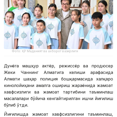
Фото: ҚР Маданият ва ахборот вазирлиги
Дунёга машҳур актёр, режиссёр ва продюсер
Жеки Чаннинг Алматига келиши арафасида
Алмати шаҳар полиция бошқармасида халқаро
кинолойиҳани амалга ошириш жараёнида жамоат
хавфсизлиги ва жамоат тартибини таъминлаш
масалалари бўйича кенгайтирилган ишчи йиғилиш
бўлиб ўтди.
Йиғилишда жамоат хавфсизлигини таъминлаш,