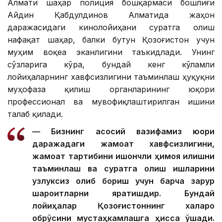
Алмати шаҳар полиция бошқармаси бошлиғи
Айдин Қабдулдинов Алматида жаҳон
даражасидаги кинолойиҳани суратга олиш
нафақат шаҳар, балки бутун Қозоғистон учун
муҳим воқеа эканлигини таъкидлади. Унинг
сўзларига кўра, бундай кенг кўламли
лойиҳаларнинг хавфсизлигини таъминлаш ҳуқуқни
муҳофаза қилиш органларининг юқори
профессионал ва мувофиқлаштирилган ишини
талаб қилади.
— Бизнинг асосий вазифамиз юқори
даражадаги жамоат хавфсизлигини,
жамоат тартибини ишончли ҳимоя қилишни
таъминлаш ва суратга олиш ишларини
узлуксиз олиб бориш учун барча зарур
шароитларни яратишдир. Бундай
лойиҳалар Қозоғистоннинг халқаро
обрўсини мустаҳкамлашга ҳисса қўшади.