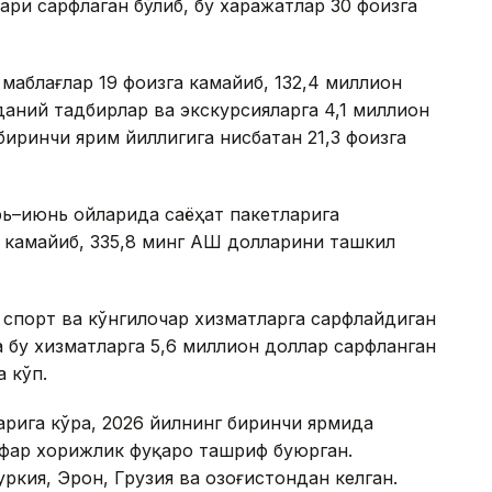
ари сарфлаган бўлиб, бу харажатлар 30 фоизга
маблағлар 19 фоизга камайиб, 132,4 миллион
аний тадбирлар ва экскурсияларга 4,1 миллион
биринчи ярим йиллигига нисбатан 21,3 фоизга
рь–июнь ойларида саёҳат пакетларига
 камайиб, 335,8 минг АҚШ долларини ташкил
 спорт ва кўнгилочар хизматларга сарфлайдиган
 бу хизматларга 5,6 миллион доллар сарфланган
а кўп.
рига кўра, 2026 йилнинг биринчи ярмида
афар хорижлик фуқаро ташриф буюрган.
ркия, Эрон, Грузия ва Қозоғистондан келган.