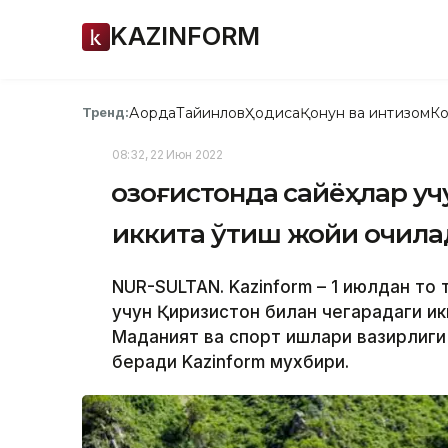
KAZINFORM
Ақорда
Тайинлов
Ҳодиса
Қонун ва интизом
Ко
Тренд:
08:32, 22 Июн 2022
Қозоғистонда сайёҳлар у
иккита ўтиш жойи очила
NUR-SULTAN. Kazinform – 1 июлдан тоғ
учун Қирғизистон билан чегарадаги и
Маданият ва спорт ишлари вазирлиги
беради Kazinform мухбири.