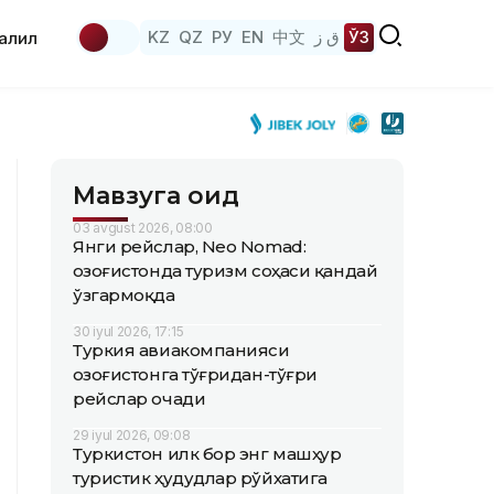
KZ
QZ
РУ
EN
中文
ق ز
ЎЗ
аҳлил
Мавзуга оид
03 avgust 2026, 08:00
Янги рейслар, Neo Nomad:
Қозоғистонда туризм соҳаси қандай
ўзгармоқда
30 iyul 2026, 17:15
Туркия авиакомпанияси
Қозоғистонга тўғридан-тўғри
рейслар очади
29 iyul 2026, 09:08
Туркистон илк бор энг машҳур
туристик ҳудудлар рўйхатига