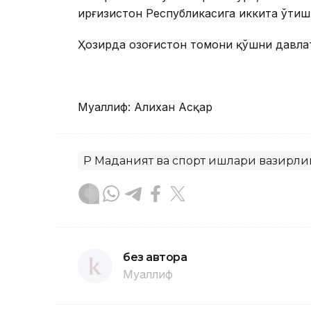
Қирғизистон Республикасига иккита ўти
Ҳозирда Қозоғистон томони қўшни давла
Муаллиф: Алихан Асқар
ҚР Маданият ва спорт ишлари вазирли
без автора
Муаллиф