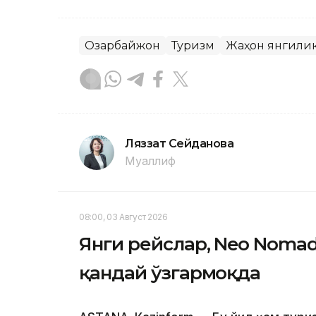
Озарбайжон
Туризм
Жаҳон янгили
Ляззат Сейданова
Муаллиф
08:00, 03 Август 2026
Янги рейслар, Neo Nomad:
қандай ўзгармоқда