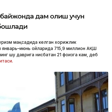
рбайжонда дам олиш учун
 бошлади
уризм мақсадида келган хорижлик
л январь–июнь ойларида 715,9 миллион АҚШ
инг шу даврига нисбатан 21 фоизга кам, деб
итаси.