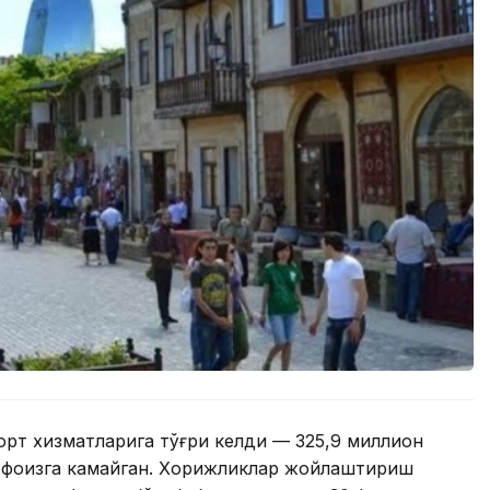
орт хизматларига тўғри келди — 325,9 миллион
2 фоизга камайган. Хорижликлар жойлаштириш