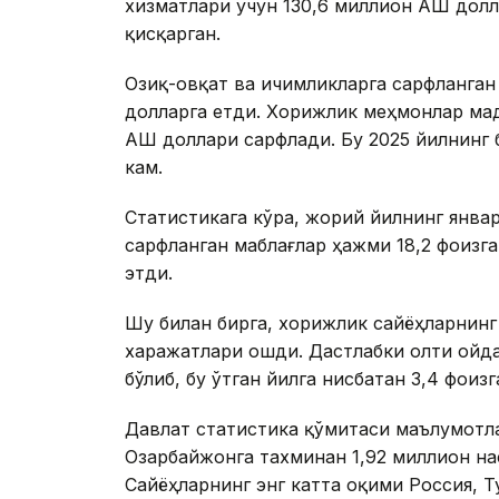
хизматлари учун 130,6 миллион АҚШ долл
қисқарган.
Озиқ-овқат ва ичимликларга сарфланган 
долларга етди. Хорижлик меҳмонлар мад
АҚШ доллари сарфлади. Бу 2025 йилнинг 
кам.
Статистикага кўра, жорий йилнинг янва
сарфланган маблағлар ҳажми 18,2 фоизга
этди.
Шу билан бирга, хорижлик сайёҳларнинг
харажатлари ошди. Дастлабки олти ойда
бўлиб, бу ўтган йилга нисбатан 3,4 фоизг
Давлат статистика қўмитаси маълумотла
Озарбайжонга тахминан 1,92 миллион н
Сайёҳларнинг энг катта оқими Россия, Ту