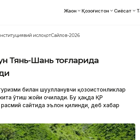
Жаҳон
Қозоғистон
Сиёсат
Т
нституциявий ислоҳот
Сайлов-2026
чун Тянь-Шань тоғларида
ди
 туризми билан шуғулланувчи қозоғистонликлар
ккита ўтиш жойи очилади. Бу ҳақда ҚР
 расмий сайтида эълон қилинди, деб хабар