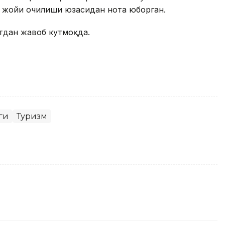
ш жойи очилиши юзасидан нота юборган.
тдан жавоб кутмоқда.
ги
Туризм