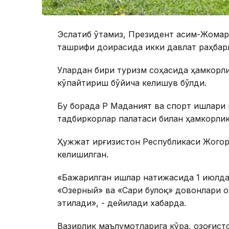
Эслатиб ўтамиз, Президент Қасим-Жомар
ташрифи доирасида икки давлат раҳбарл
Улардан бири туризм соҳасида ҳамкорл
кўпайтириш бўйича келишув бўлди.
Бу борада ҚР Маданият ва спорт ишлари
тадбиркорлар палатаси билан ҳамкорлик
Ҳужжат Қирғизистон Республикаси Жого
келишилган.
«Бажарилган ишлар натижасида 1 июлда
«Озерный» ва «Сари булоқ» довонлари о
этилади», - дейилади хабарда.
Вазирлик маълумотларига кўра, Қозоғис