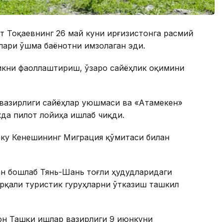
т Тоқаевнинг 26 май куни Қирғизистонга расмий
ари Қўшма баёнотни имзолаган эди.
икни фаоллаштириш, ўзаро сайёҳлик оқимини
 вазирлиги сайёҳлар уюшмаси ва «Атамекен»
да пилот лойиҳа ишлаб чиқди.
рку Кенешининг Миграция қўмитаси билан
н бошлаб Тянь-Шань тоғли ҳудудларидаги
рқали туристик гуруҳларни ўтказиш ташкил
тон Ташқи ишлар вазирлиги 9 июнкуни