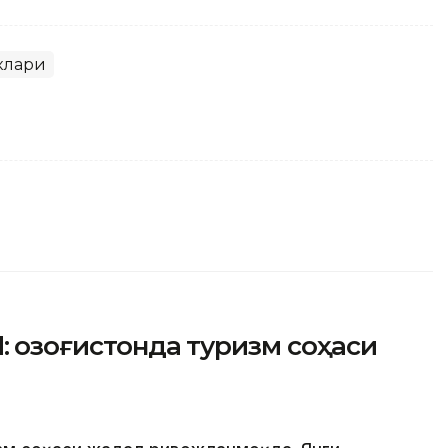
клари
 Қозоғистонда туризм соҳаси