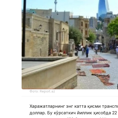
Фото: Report.az
Харажатларнинг энг катта қисми трансп
доллар. Бу кўрсаткич йиллик ҳисобда 2