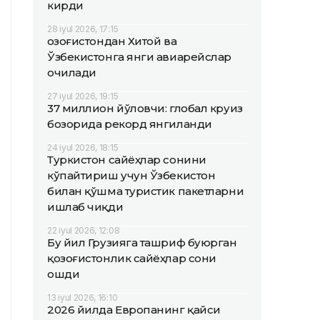
кирди
28 iyul 2026, 17:15
Қозоғистондан Хитой ва
Ўзбекистонга янги авиарейслар
очилади
27 iyul 2026, 19:15
37 миллион йўловчи: глобал круиз
бозорида рекорд янгиланди
24 iyul 2026, 18:15
Туркистон сайёҳлар сонини
кўпайтириш учун Ўзбекистон
билан қўшма туристик пакетларни
ишлаб чиқди
22 iyul 2026, 12:08
Бу йил Грузияга ташриф буюрган
қозоғистонлик сайёҳлар сони
ошди
13 iyul 2026, 16:10
2026 йилда Европанинг қайси