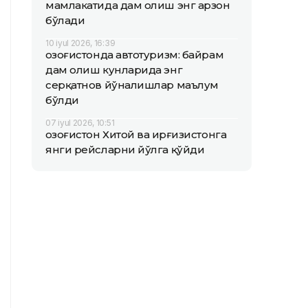
мамлакатида дам олиш энг арзон
бўлади
10 iyul 2026, 16:39
Қозоғистонда автотуризм: байрам
дам олиш кунларида энг
серқатнов йўналишлар маълум
бўлди
07 iyul 2026, 10:51
Қозоғистон Хитой ва Қирғизистонга
янги рейсларни йўлга қўйди