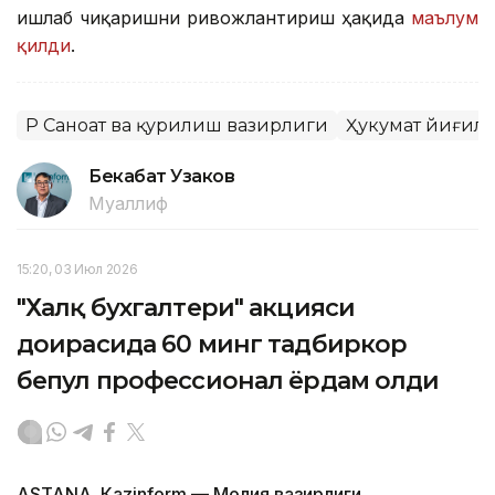
ишлаб чиқаришни ривожлантириш ҳақида
маълум
қилди
.
ҚР Саноат ва қурилиш вазирлиги
Ҳукумат йиғил
Бекабат Узаков
Муаллиф
15:20, 03 Июл 2026
"Халқ бухгалтери" акцияси
доирасида 60 минг тадбиркор
бепул профессионал ёрдам олди
ASTANА. Кazinform — Молия вазирлиги