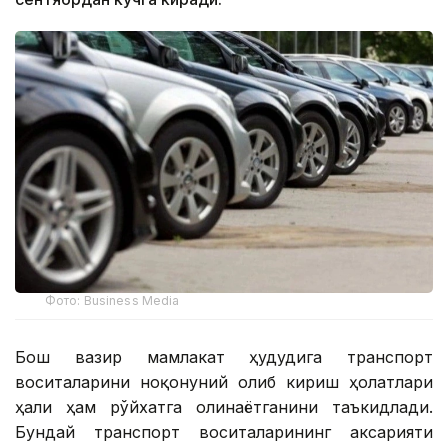
Фото: Business Media
Бош вазир мамлакат ҳудудига транспорт
воситаларини ноқонуний олиб кириш ҳолатлари
ҳали ҳам рўйхатга олинаётганини таъкидлади.
Бундай транспорт воситаларининг аксарияти