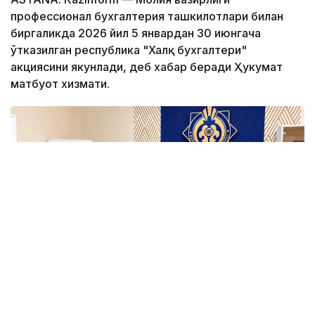
профессионал бухгалтерия ташкилотлари билан
биргаликда 2026 йил 5 январдан 30 июнгача
ўтказилган республика "Халқ бухгалтери"
акциясини якунлади, деб хабар беради Ҳукумат
матбуот хизмати.
Фото: Ҳукумат