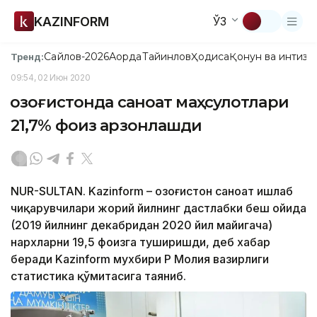
KAZINFORM
ЎЗ
Сайлов-2026
Ақорда
Тайинлов
Ҳодиса
Қонун ва интизо
Тренд:
09:54, 02 Июн 2020
Қозоғистонда саноат маҳсулотлари
21,7% фоиз арзонлашди
NUR-SULTAN. Kazinform – Қозоғистон саноат ишлаб
чиқарувчилари жорий йилнинг дастлабки беш ойида
(2019 йилнинг декабридан 2020 йил майигача)
нархларни 19,5 фоизга туширишди, деб хабар
беради Kazinform мухбири ҚР Молия вазирлиги
статистика қўмитасига таяниб.