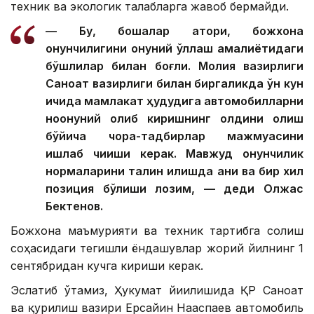
техник ва экологик талабларга жавоб бермайди.
— Бу, бошқалар қатори, божхона
қонунчилигини қонуний қўллаш амалиётидаги
бўшлиқлар билан боғлиқ. Молия вазирлиги
Саноат вазирлиги билан биргаликда ўн кун
ичида мамлакат ҳудудига автомобилларни
ноқонуний олиб киришнинг олдини олиш
бўйича чора-тадбирлар мажмуасини
ишлаб чиқиши керак. Мавжуд қонунчилик
нормаларини талқин қилишда аниқ ва бир хил
позиция бўлиши лозим, — деди Олжас
Бектенов.
Божхона маъмурияти ва техник тартибга солиш
соҳасидаги тегишли ёндашувлар жорий йилнинг 1
сентябридан кучга кириши керак.
Эслатиб ўтамиз, Ҳукумат йиғилишида ҚР Саноат
ва қурилиш вазири Ерсайин Нағаспаев автомобиль