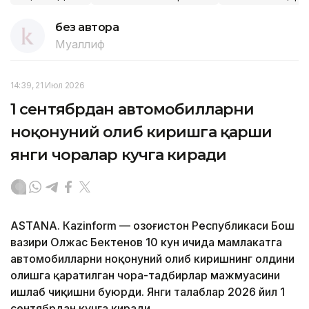
без автора
Муаллиф
14:39, 21 Июл 2026
1 сентябрдан автомобилларни
ноқонуний олиб киришга қарши
янги чоралар кучга киради
ASTANА. Кazinform — Қозоғистон Республикаси Бош
вазири Олжас Бектенов 10 кун ичида мамлакатга
автомобилларни ноқонуний олиб киришнинг олдини
олишга қаратилган чора-тадбирлар мажмуасини
ишлаб чиқишни буюрди. Янги талаблар 2026 йил 1
сентябрдан кучга киради.