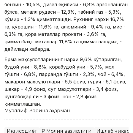
бензин - 10,5%, дизел ёқилғиси - 6,8% арзонлашган
бўлса, металл рудаси – 12,3%, табиий газ - 5,3%,
кўмир - 1,3% қимматлашди. Рухнинг нархи 16,7%
га, қўрғошин - 11,6% га, алюминий - 9,4% га, мис -
6,3% га, қора металлар прокати - 3,6% га,
қимматбаҳо металлар 11,8% га қимматлашди», -
дейилади хабарда.
Ёрма маҳсулотларининг нархи 9,6% кўтарилган,
буғдой уни - 8,8%, қорабуғдой уни - 5,7%, мол
гўшти - 6,8%, парранда гўшти - 2,3%, чой - 6,4%,
макарон маҳсулотлари - 5,5 фоиз, гуруч - 5,1 фоиз,
шакар - 4,9 фоиз, сут маҳсулотлари - 3,4 фоиз,
кунгабоқар ёғи - 3 фоиз, нон - 2,8 фоиз
қимматлашган.
Муаллиф: Зарина Қаҳарман
Иқтисодиёт
ҚР Молия вазирлиги
Ишлаб чиқар