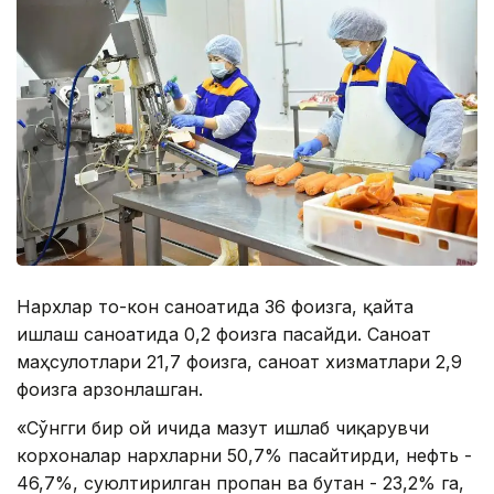
Нархлар тоғ-кон саноатида 36 фоизга, қайта
ишлаш саноатида 0,2 фоизга пасайди. Саноат
маҳсулотлари 21,7 фоизга, саноат хизматлари 2,9
фоизга арзонлашган.
«Сўнгги бир ой ичида мазут ишлаб чиқарувчи
корхоналар нархларни 50,7% пасайтирди, нефть -
46,7%, суюлтирилган пропан ва бутан - 23,2% га,