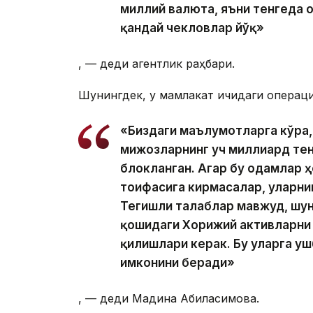
миллий валюта, яъни тенгеда 
қандай чекловлар йўқ»
, — деди агентлик раҳбари.
Шунингдек, у мамлакат ичидаги операция
«Биздаги маълумотларга кўра,
мижозларнинг уч миллиард тен
блокланган. Агар бу одамлар 
тоифасига кирмасалар, уларни
Тегишли талаблар мавжуд, шун
қошидаги Хорижий активларни
қилишлари керак. Бу уларга у
имконини беради»
, — деди Мадина Абилқасимова.