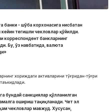
та банки - шўба корхонасига нисбатан
 кейин тегишли чекловлар қўйилди.
ни корреспондент банкларнинг
и. Бу, ўз навбатида, валюта
ди»
арнинг хориждаги активларини тўғридан-тўғри
 таъкидлади.
га бундай санкциялар қўлланилган
амалга ошириш тақиқланади. Чет эл
ҳам чекловлар мавжуд. Хусусан,