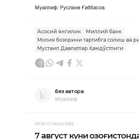
Муаллиф: Руслане Ғаббасов
Асосий янгилик
Миллий банк
Молия бозорини тартибга солиш ва 
Мустақил Давлатлар Ҳамдўстлиги
без автора
Муаллиф
09:36, 07 Август 2026
7 август куни Қозоғистон