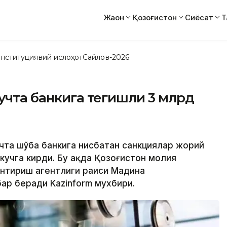
Жаҳон
Қозоғистон
Сиёсат
Т
нституциявий ислоҳот
Сайлов-2026
 учта банкига тегишли 3 млрд
учта шўба банкига нисбатан санкциялар жорий
кучга кирди. Бу ҳақда Қозоғистон молия
нтириш агентлиги раиси Мадина
ар беради Kazinform мухбири.