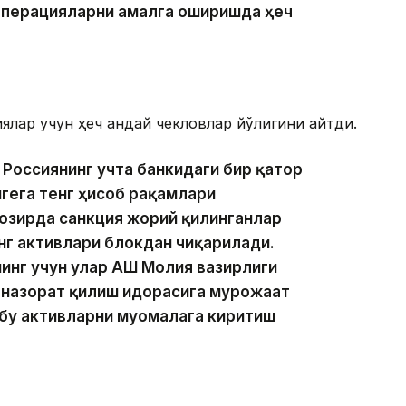
операцияларни амалга оширишда ҳеч
лар учун ҳеч қандай чекловлар йўқлигини айтди.
 Россиянинг учта банкидаги бир қатор
гега тенг ҳисоб рақамлари
ҳозирда санкция жорий қилинганлар
нг активлари блокдан чиқарилади.
инг учун улар АҚШ Молия вазирлиги
 назорат қилиш идорасига мурожаат
шбу активларни муомалага киритиш