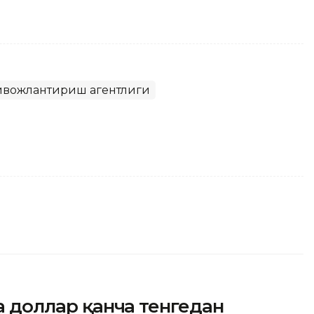
ривожлантириш агентлиги
да доллар қанча тенгедан