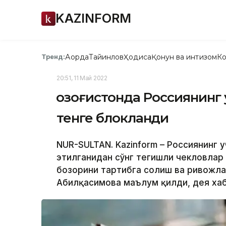
KAZINFORM
Ақорда
Тайинлов
Ҳодиса
Қонун ва интизом
Ко
Тренд:
20:51, 11 Май 2022
Қозоғистонда Россиянинг
тенге блокланди
NUR-SULTAN. Kazinform – Россиянинг 
этилганидан сўнг тегишли чекловлар 
бозорини тартибга солиш ва ривожла
Абилқасимова маълум қилди, дея хаб