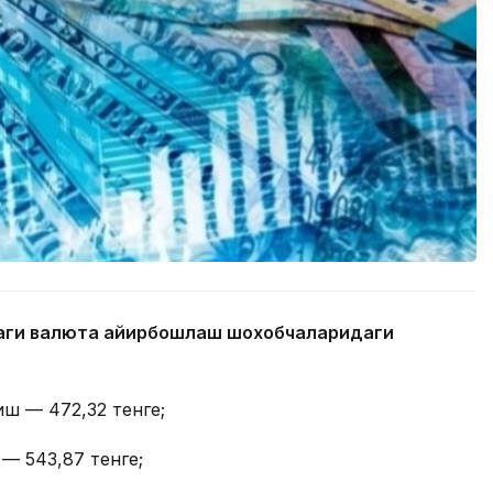
даги валюта айирбошлаш шохобчаларидаги
иш — 472,32 тенге;
 — 543,87 тенге;