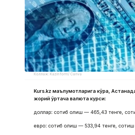
Коллаж: Kazinform/ Canva
Kurs.kz маълумотларига кўра, Астана
жорий ўртача валюта курси:
доллар: сотиб олиш — 465,43 тенге, сот
евро: сотиб олиш — 533,94 тенге, сотиш