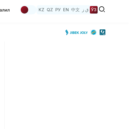
KZ
QZ
РУ
EN
中文
ق ز
ЎЗ
аҳлил