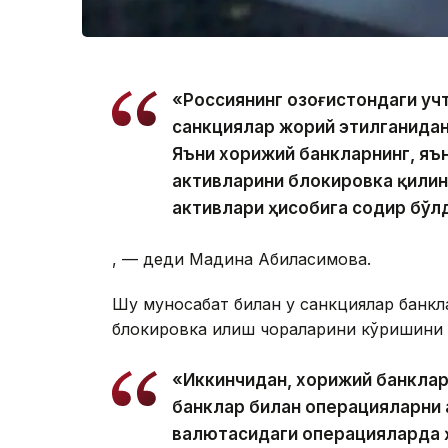
«Россиянинг Қозоғистондаги уч
санкциялар жорий этилганидан
Яъни хорижий банкларнинг, яъ
активларини блокировка қилинд
активлари ҳисобига содир бўл
, — деди Мадина Абилқасимова.
Шу муносабат билан у санкциялар банкл
блокировка қилиш чораларини кўришини
«Иккинчидан, хорижий банклар
банклар билан операцияларни 
валютасидаги операцияларда 