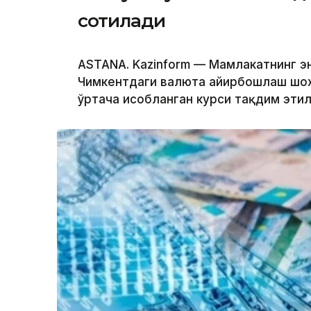
сотилади
ASTANA. Kazinform — Мамлакатнинг эн
Чимкентдаги валюта айирбошлаш шох
ўртача ҳисобланган курси тақдим эти