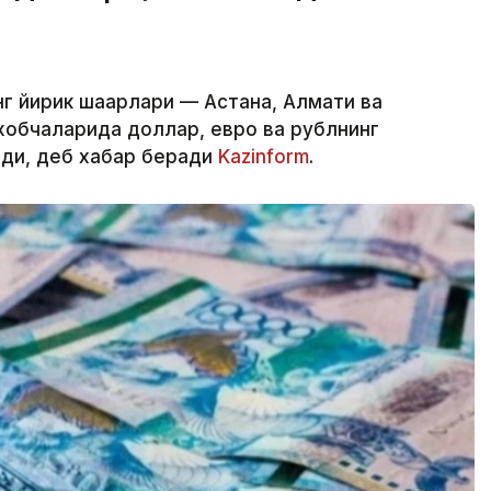
г йирик шаҳарлари — Астана, Алмати ва
обчаларида доллар, евро ва рублнинг
лди, деб хабар беради
Kazinform
.