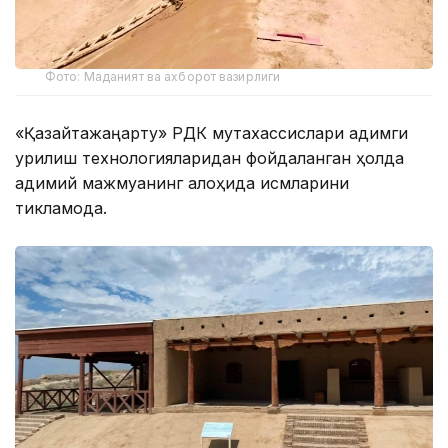
Фото: Маданият ва ахборот вазирлиги
«Қазқайтажаңарту» РДК мутахассислари қадимги
қурилиш технологияларидан фойдаланган ҳолда
қадимий мажмуанинг алоҳида қисмларини
тикламоқда.