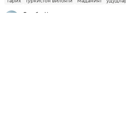
Тарих
Туркистон вилояти
Маданият
Ҳудудлар
Бекабат Узаков
Муаллиф
09:01, 09 Август 2026
Янги кодекс: қурилиш соҳаси
қандай ўзгармоқда
ASTANА. Кazinform – Бугун — Қурувчилар куни.
Соҳа жадал ривожланаётган бўлса-да, ҳали ҳам
ечимини кутаётган кўплаб муаммолар мавжуд.
Касбий байрам муносабати билан
Кazinform
мухбири соҳанинг ҳозирги ҳолатини таҳлил қилди.