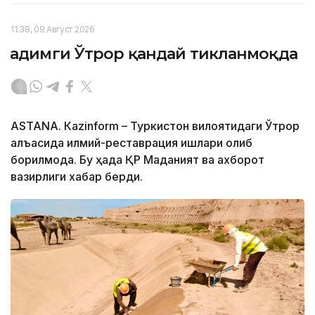
11:38, 09 Август 2026
Қадимги Ўтрор қандай тикланмоқда
ASTANА. Кazinform – Туркистон вилоятидаги Ўтрор
қалъасида илмий-реставрация ишлари олиб
борилмоқда. Бу ҳақда ҚР Маданият ва ахборот
вазирлиги хабар берди.