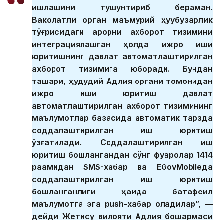
ишлашини тушунтириб бераман.
Ваколатли орган маъмурий ҳуқуқбузарлик
тўғрисидаги қарорни ахборот тизимини
интеграциялашган ҳолда ижро иши
юритишнинг давлат автоматлаштирилган
ахборот тизимига юборади. Бундан
ташқари, ҳудудий Адлия органи томонидан
ижро иши юритиш давлат
автоматлаштирилган ахборот тизимининг
маълумотлар базасида автоматик тарзда
соддалаштирилган иш юритиш
қўзғатилади. Соддалаштирилган иш
юритиш бошлангандан сўнг фуқаролар 1414
рақамидан SMS-хабар ва EGovMobileда
соддалаштирилган иш юритиш
бошланганлиги ҳақида батафсил
маълумотга эга push-хабар оладилар”, —
дейди Жетису вилояти Адлия бошқармаси