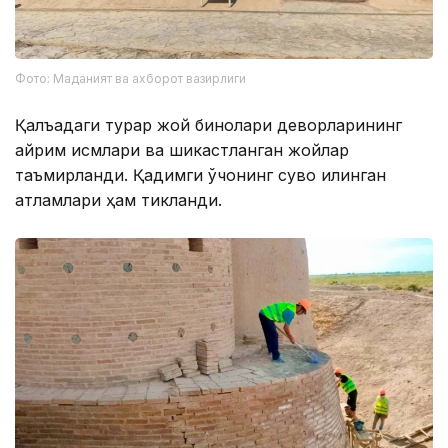
Фото: Маданият ва ахборот вазирлиги
Қалъадаги турар жой бинолари деворларининг
айрим қисмлари ва шикастланган жойлар
таъмирланди. Қадимги ўчоқнинг сувоқ қилинган
қатламлари ҳам тикланди.