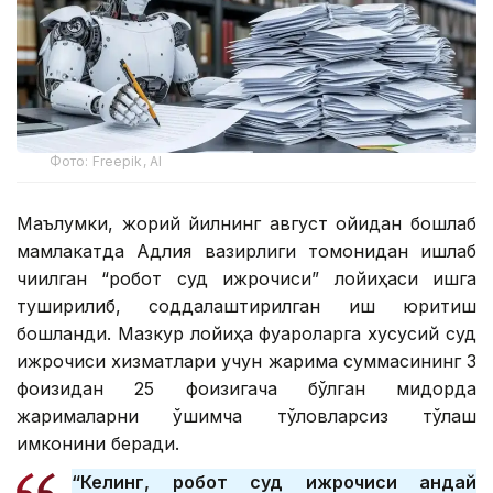
Фото: Freepik, AI
Маълумки, жорий йилнинг август ойидан бошлаб
мамлакатда Адлия вазирлиги томонидан ишлаб
чиқилган “робот суд ижрочиси” лойиҳаси ишга
туширилиб, соддалаштирилган иш юритиш
бошланди. Мазкур лойиҳа фуқароларга хусусий суд
ижрочиси хизматлари учун жарима суммасининг 3
фоизидан 25 фоизигача бўлган миқдорда
жарималарни қўшимча тўловларсиз тўлаш
имконини беради.
“Келинг, робот суд ижрочиси қандай