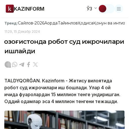
KAZINFORM
ЎЗ
Сайлов-2026
Ақорда
Тайинлов
Ҳодиса
Қонун ва интизо
Тренд:
11:29, 15 Декабр 2024
Қозоғистонда робот суд ижрочилари
ишлайди
TALDYQORĞAN. Кazinform - Жетису вилоятида
робот суд ижрочилари иш бошлади. Улар 4 ой
ичида фуқаролардан 15 миллион тенге ундиришган.
Оддий одамлар эса 4 миллион тенгени тежашди.