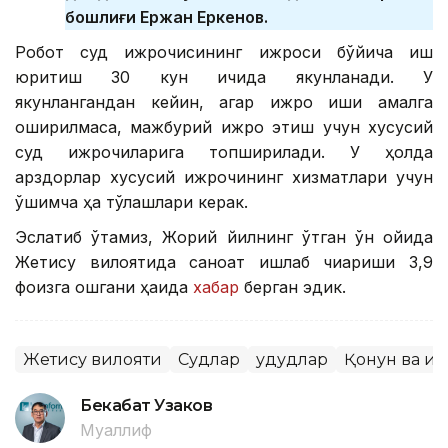
бошлиғи Ержан Еркенов.
Робот суд ижрочисининг ижроси бўйича иш
юритиш 30 кун ичида якунланади. У
якунлангандан кейин, агар ижро иши амалга
оширилмаса, мажбурий ижро этиш учун хусусий
суд ижрочиларига топширилади. У ҳолда
қарздорлар хусусий ижрочининг хизматлари учун
қўшимча ҳақ тўлашлари керак.
Эслатиб ўтамиз, Жорий йилнинг ўтган ўн ойида
Жетису вилоятида саноат ишлаб чиқариши 3,9
фоизга ошгани ҳақида
хабар
берган эдик.
Жетису вилояти
Судлар
Ҳудудлар
Қонун ва и
Бекабат Узаков
Муаллиф