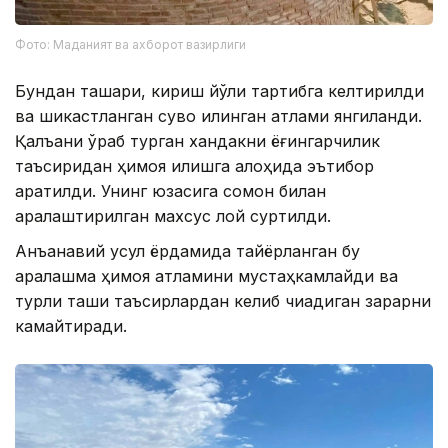
Фото: Маданият ва ахборот вазирлиги
Бундан ташқари, кириш йўли тартибга келтирилди
ва шикастланган сувоқ қилинган қатлами янгиланди.
Қалъани ўраб турган хандакни ёғингарчилик
таъсиридан ҳимоя қилишга алоҳида эътибор
қаратилди. Унинг юзасига сомон билан
аралаштирилган махсус лой суртилди.
Анъанавий усул ёрдамида тайёрланган бу
аралашма ҳимоя қатламини мустаҳкамлайди ва
турли ташқи таъсирлардан келиб чиқадиган зарарни
камайтиради.