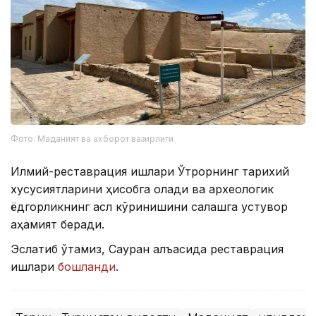
Фото: Маданият ва ахборот вазирлиги
Илмий-реставрация ишлари Ўтрорнинг тарихий
хусусиятларини ҳисобга олади ва археологик
ёдгорликнинг асл кўринишини сақлашга устувор
аҳамият беради.
Эслатиб ўтамиз, Сауран қалъасида реставрация
ишлари
бошланди
.