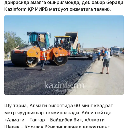
доирасида амалга оширилмоқда, деб хабар беради
Kazinform ҚР ИИРВ матбуот хизматига таяниб.
Шу тариқа, Алмати вилоятида 60 минг квадрат
метр чуқурликлар таъмирланади. Айни пайтда
«Алмати – Талғар – Байдибек би», «Алмати –
Шелек – Қорғас» йўналишларида вилоятнинг