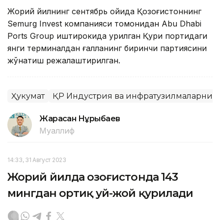
Жорий йилнинг сентябрь ойида Қозоғистоннинг
Semurg Invest компанияси томонидан Abu Dhabi
Ports Group иштирокида қурилган Қуриқ портидаги
янги терминалдан ғалланинг биринчи партиясини
жўнатиш режалаштирилган.
Ҳукумат
ҚР Индустрия ва инфратузилмаларни 
Жарасқан Нұрыбаев
Муаллиф
14:33, 31 Август 2023
Жорий йилда Қозоғистонда 143
мингдан ортиқ уй-жой қурилади