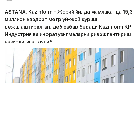
ASTANA. Kazinform – Жорий йилда мамлакатда 15,3
миллион квадрат метр уй-жой қуриш
режалаштирилган, деб хабар беради Kazinform ҚР
Индустрия ва инфратузилмаларни ривожлантириш
вазирлигига таяниб.