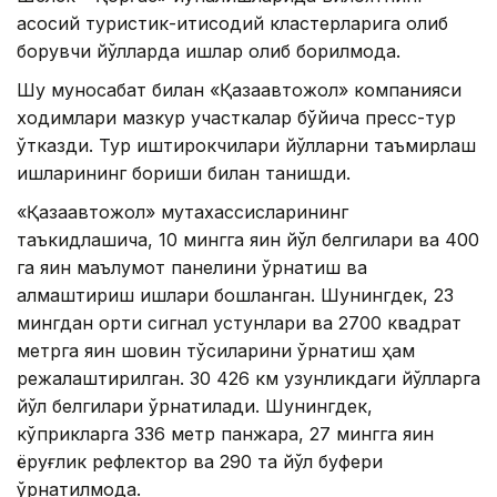
асосий туристик-иқтисодий кластерларига олиб
борувчи йўлларда ишлар олиб борилмоқда.
Шу муносабат билан «Қазақавтожол» компанияси
ходимлари мазкур участкалар бўйича пресс-тур
ўтказди. Тур иштирокчилари йўлларни таъмирлаш
ишларининг бориши билан танишди.
«Қазақавтожол» мутахассисларининг
таъкидлашича, 10 мингга яқин йўл белгилари ва 400
га яқин маълумот панелини ўрнатиш ва
алмаштириш ишлари бошланган. Шунингдек, 23
мингдан ортиқ сигнал устунлари ва 2700 квадрат
метрга яқин шовқин тўсиқларини ўрнатиш ҳам
режалаштирилган. 30 426 км узунликдаги йўлларга
йўл белгилари ўрнатилади. Шунингдек,
кўприкларга 336 метр панжара, 27 мингга яқин
ёруғлик рефлектор ва 290 та йўл буфери
ўрнатилмоқда.