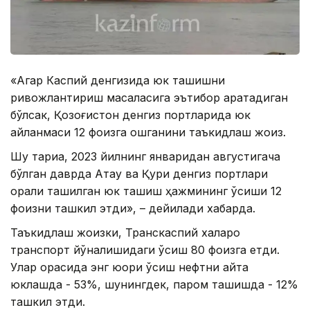
«Агар Каспий денгизида юк ташишни
ривожлантириш масаласига эътибор қаратадиган
бўлсак, Қозоғистон денгиз портларида юк
айланмаси 12 фоизга ошганини таъкидлаш жоиз.
Шу тариқа, 2023 йилнинг январидан августигача
бўлган даврда Ақтау ва Қуриқ денгиз портлари
орқали ташилган юк ташиш ҳажмининг ўсиши 12
фоизни ташкил этди», – дейилади хабарда.
Таъкидлаш жоизки, Транскаспий халқаро
транспорт йўналишидаги ўсиш 80 фоизга етди.
Улар орасида энг юқори ўсиш нефтни қайта
юклашда - 53%, шунингдек, паром ташишда - 12%
ташкил этди.