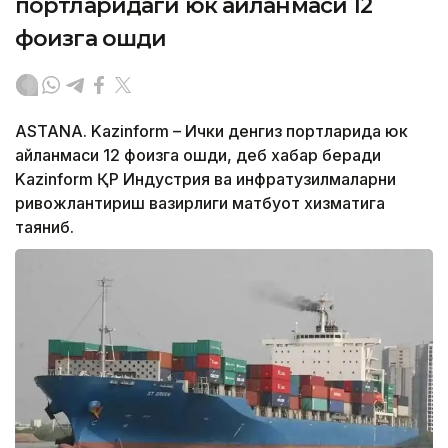
портларидаги юк айланмаси 12
фоизга ошди
ASTANA. Kazinform – Ички денгиз портларида юк
айланмаси 12 фоизга ошди, деб хабар беради
Kazinform ҚР Индустрия ва инфратузилмаларни
ривожлантириш вазирлиги матбуот хизматига
таяниб.