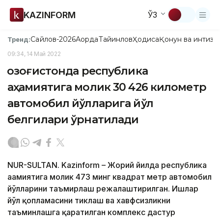
KAZINFORM
ЎЗ
Сайлов-2026
Ақорда
Тайинлов
Ҳодиса
Қонун ва интизо
Тренд:
09:34, 14 Май 2022
Қозоғистонда республика
аҳамиятига молик 30 426 километр
автомобил йўлларига йўл
белгилари ўрнатилади
NUR-SULTAN. Kazinform – Жорий йилда республика
аҳамиятига молик 473 минг квадрат метр автомобил
йўлларини таъмирлаш режалаштирилган. Ишлар
йўл қопламасини тиклаш ва хавфсизликни
таъминлашга қаратилган комплекс дастур