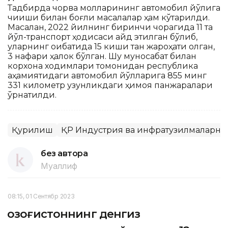
Тадбирда чорва молларининг автомобил йўлига
чиқиши билан боғлиқ масалалар ҳам кўтарилди.
Масалан, 2022 йилнинг биринчи чорагида 11 та
йўл-транспорт ҳодисаси қайд этилган бўлиб,
уларнинг оқибатида 15 киши тан жароҳати олган,
3 нафари ҳалок бўлган. Шу муносабат билан
корхона ходимлари томонидан республика
аҳамиятидаги автомобил йўлларига 855 минг
331 километр узунликдаги ҳимоя панжаралари
ўрнатилди.
Қурилиш
ҚР Индустрия ва инфратузилмаларн
без автора
Муаллиф
08:15, 01 Сентябр 2023
Қозоғистоннинг денгиз