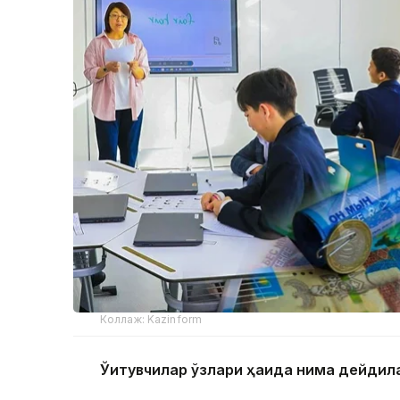
Коллаж: Kazinform
Ўқитувчилар ўзлари ҳақида нима дейдил