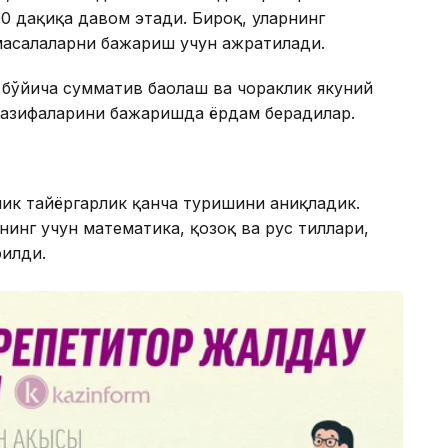
0 дақиқа давом этади. Бироқ, уларнинг
масалаларни бажариш учун ажратилади.
 бўйича сумматив баҳолаш ва чораклик якуний
 вазифаларини бажаришда ёрдам берадилар.
ик тайёргарлик қанча туришини аниқладик.
инг учун математика, қозоқ ва рус тиллари,
рилди.