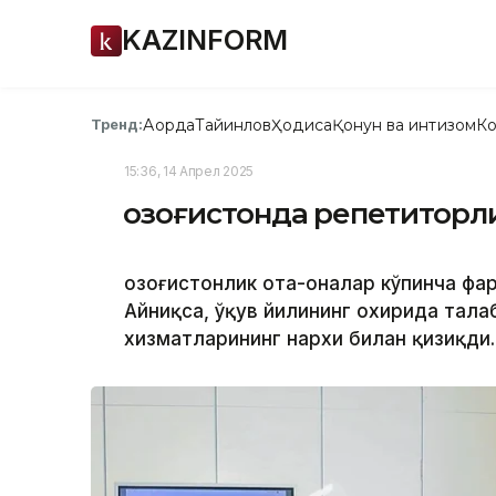
KAZINFORM
Ақорда
Тайинлов
Ҳодиса
Қонун ва интизом
Ко
Тренд:
15:36, 14 Апрел 2025
Қозоғистонда репетиторл
Қозоғистонлик ота-оналар кўпинча ф
Айниқса, ўқув йилининг охирида талаб
хизматларининг нархи билан қизиқди.