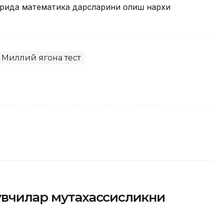
арида математика дарсларини олиш нархи
Миллий ягона тест
увчилар мутахассисликни