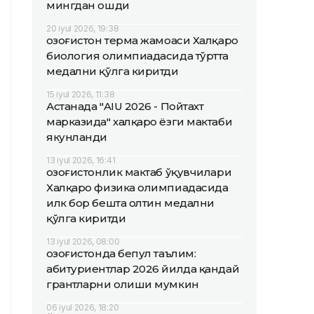
мингдан ошди
20 iyul 2026, 19:38
Қозоғистон терма жамоаси Халқаро
биология олимпиадасида тўртта
медални қўлга киритди
15 iyul 2026, 11:38
Астанада "AIU 2026 - Пойтахт
марказида" халқаро ёзги мактаби
якунланди
13 iyul 2026, 16:41
Қозоғистонлик мактаб ўқувчилари
Халқаро физика олимпиадасида
илк бор бешта олтин медални
қўлга киритди
13 iyul 2026, 08:00
Қозоғистонда бепул таълим:
абитуриентлар 2026 йилда қандай
грантларни олиши мумкин
06 iyul 2026, 18:20