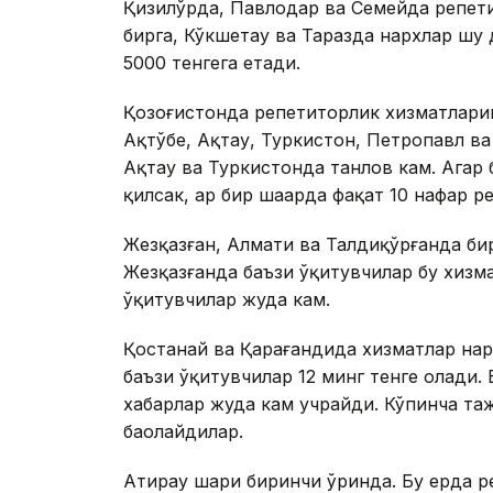
Қизилўрда, Павлодар ва Семейда репети
бирга, Кўкшетау ва Таразда нархлар шу
5000 тенгега етади.
Қозоғистонда репетиторлик хизматларин
Ақтўбе, Ақтау, Туркистон, Петропавл в
Ақтау ва Туркистонда танлов кам. Агар
қилсак, ҳар бир шаҳарда фақат 10 нафар
Жезқазған, Алмати ва Талдиқўрғанда би
Жезқазғанда баъзи ўқитувчилар бу хизма
ўқитувчилар жуда кам.
Қостанай ва Қарағандида хизматлар нар
баъзи ўқитувчилар 12 минг тенге олади. 
хабарлар жуда кам учрайди. Кўпинча т
баҳолайдилар.
Атирау шаҳри биринчи ўринда. Бу ерда р