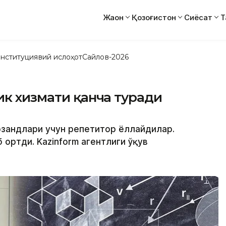
Жаҳон
Қозоғистон
Сиёсат
Т
нституциявий ислоҳот
Сайлов-2026
ик хизмати қанча туради
арзандлари учун репетитор ёллайдилар.
 ортди. Kazinform агентлиги ўқув