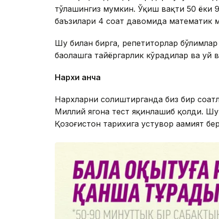
тўлашингиз мумкин. Ўқиш вақти 50 ёки 9
баъзилари 4 соат давомида математик 
Шу билан бирга, репетиторлар бўлимлар
баҳолашга тайёргарлик кўрадилар ва уй
Нархи қанча
Нархларни солиштирганда биз бир соатл
Миллий ягона тест яқинлашиб қолди. Шун
Қозоғистон тарихига устувор аҳамият бе