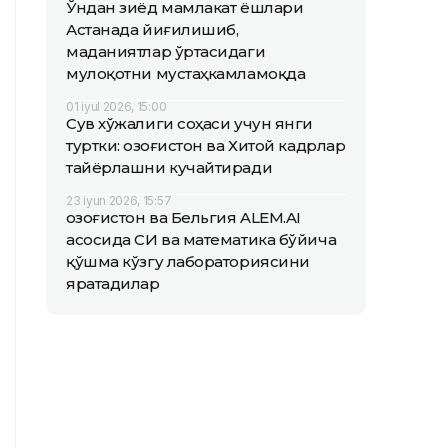
Ўндан зиёд мамлакат ёшлари
Астанада йиғилишиб,
маданиятлар ўртасидаги
мулоқотни мустаҳкамламоқда
01 iyul 2026, 15:00
Сув хўжалиги соҳаси учун янги
туртки: Қозоғистон ва Хитой кадрлар
тайёрлашни кучайтиради
23 iyun 2026, 15:57
Қозоғистон ва Бельгия ALEM.AI
асосида СИ ва математика бўйича
қўшма кўзгу лабораториясини
яратадилар