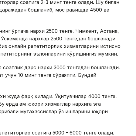
торлар соатига 2-3 минг тенге олади. Шу билан
 даражадан бошланиб, мос равишда 4500 ва
инг ўртача нархи 2500 тенге. Чимкент, Астана,
а Ўскеменда нархлар 2500 тенгедан бошланади.
 биз онлайн репетиторлик хизматларини истисно
 репетиторнинг эълонларини кўришингиз мумкин.
р соатлик дарс нархи 3000 тенгедан бошланади.
т учун 10 минг тенге сўраяпти. Бундай
хи жуда фарқ қилади. Ўқитувчилар 4000 тенге,
Бу ерда ҳам юқори хизматлар нархига эга
ажрибали мутахассислар ўз ишларини юқори
епетиторлар соатига 5000 - 6000 тенге олади.