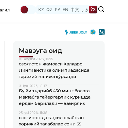
KZ
QZ
РУ
EN
中文
ق ز
ЎЗ
аҳлил
Мавзуга оид
03 avgust 2026, 16:15
Қозоғистон жамоаси Халқаро
Лингивистика олимпиадасида
тарихий натижа кўрсатди
31 iyul 2026, 18:17
Бу йил қарийб 450 минг болага
мактабга тайёргарлик кўришда
ёрдам берилади — вазирлик
25 iyul 2026, 11:38
Қозоғистонда таҳсил олаётган
хорижий талабалар сони 35