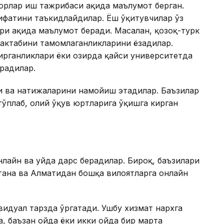
орлар иш тажрибаси ҳақида маълумот берган.
ифатини таъкидлайдилар. Ёш ўқитувчилар ўз
ри ҳақида маълумот беради. Масалан, қозоқ-турк
мактабини тамомлаганликларини ёзадилар.
рганликлари ёки ҳозирда қайси университетда
ерадилар.
и ва натижаларини намойиш этадилар. Баъзилар
тўплаб, олий ўқув юртларига ўқишга кирган
нлайн ва уйда дарс берадилар. Бироқ, баъзилари
тана ва Алматидан бошқа вилоятларга онлайн
дивидуал тарзда ўргатади. Ушбу хизмат нархга
а, баъзан ойда ёки икки ойда бир марта