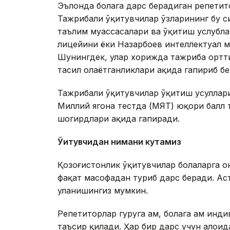
Эълонда болага дарс берадиган репетит
Тажрибали ўқитувчилар ўзларининг бу с
таълим муассасалари ва ўқитиш услубла
лицейини ёки Назарбоев интеллектуал 
Шунингдек, улар хорижда тажриба ортти
таҳсил олаётганликлари ҳақида гапириб б
Тажрибали ўқитувчилар ўқитиш усуллар
Миллий ягона тестда (МЯТ) юқори балл 
шогирдлари ҳақида гапиради.
Ўқитувчидан нимани кутамиз
Қозоғистонлик ўқитувчилар болаларга о
фақат масофадан туриб дарс беради. Ас
уланишингиз мумкин.
Репетиторлар гуруҳга ҳам, болага ҳам ин
таъсир қилади. Ҳар бир дарс учун алоҳид