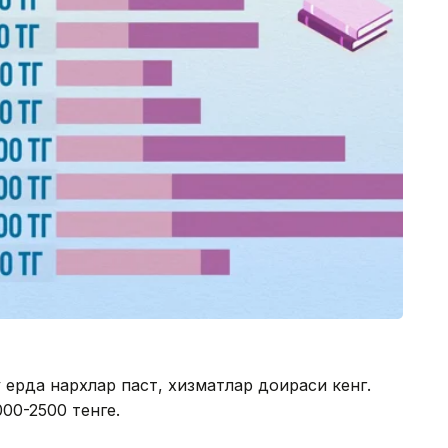
у ерда нархлар паст, хизматлар доираси кенг.
00-2500 тенге.