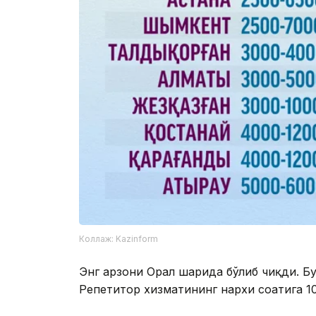
Коллаж: Kazinform
Энг арзони Орал шаҳрида бўлиб чиқди. Б
Репетитор хизматининг нархи соатига 10