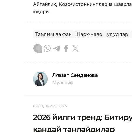
Айтайлик, Қозоғистоннинг барча шаҳарл
юқори.
Таълим ва фан
Нарх-наво
Ҳудудлар
Ляззат Сейданова
Муаллиф
08:00, 06 Июн 2026
2026 йилги тренд: Битир
қандай танлайдилар