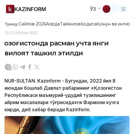
KAZINFORM
ЎЗ
Сайлов-2026
Ақорда
Тайинлов
Ҳодиса
Қонун ва интизо
Тренд:
10:23, 08 Июн 2022
Қозоғистонда расман учта янги
вилоят ташкил этилди
NUR-SULTAN. Kazinform - Бугундан, 2022 йил 8
июндан бошлаб Давлат раҳбарининг «Қозоғистон
Республикаси маъмурий-ҳудудий тузилишининг
айрим масалалари тўғрисида»ги Фармони кучга
кирди, деб хабар беради Кazinform.