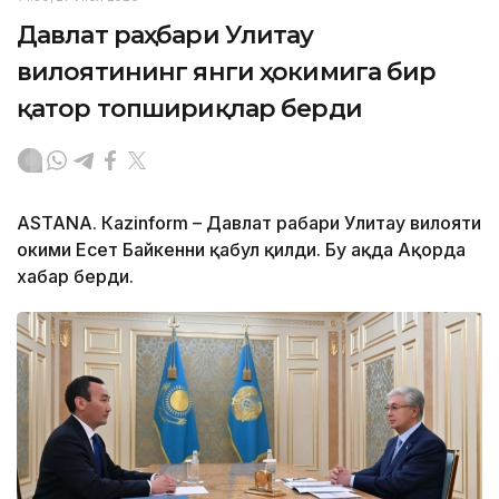
Давлат раҳбари Улитау
вилоятининг янги ҳокимига бир
қатор топшириқлар берди
ASTANА. Кazinform – Давлат раҳбари Улитау вилояти
ҳокими Есет Байкенни қабул қилди. Бу ҳақда Ақорда
хабар берди.