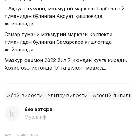
- Ақсуат тумани, маъмурий маркази Тарба5атай
туманидан бўлинган Ақсуат қишлоғида
жойлашади;
Самар тумани маъмурий маркази Кокпекти
туманидан бўлинган Самарское қишлоғида
жойлашади.
Мазкур фармон 2022 йил 7 июндан кучга киради.
Ҳозир Қозоғистонда 17 та вилоят мавжуд.
Абай вилояти
Улитау вилояти
Асосий янгилик
без автора
Муаллиф
14:50, 27 Июл 2026