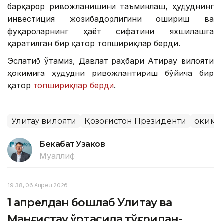
барқарор ривожланишини таъминлаш, ҳудуднинг
инвестиция жозибадорлигини ошириш ва
фуқароларнинг ҳаёт сифатини яхшилашга
қаратилган бир қатор топшириқлар берди.
Эслатиб ўтамиз, Давлат раҳбари Атирау вилояти
ҳокимига ҳудудни ривожлантириш бўйича бир
қатор
топшириқлар берди
.
Улитау вилояти
Қозоғистон Президенти
Ҳоким
Бекабат Узаков
Муаллиф
19:38, 06 Апрел 2026
1 апрелдан бошлаб Улитау ва
Манғистау ўртасида тўғридан-