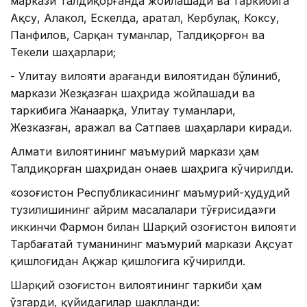
маркази Талдиқорғанда жойлашади ва таркибига
Ақсу, Алакол, Ескелда, Қаратал, Кербулақ, Коксу,
Панфилов, Сарқан туманлар, Талдиқорғон ва
Текели шаҳарлари;
- Улитау вилояти Қарағанди вилоятидан бўлиниб,
маркази Жезқазған шаҳрида жойлашади ва
таркибига Жанаарқа, Улитау туманлари,
Жезказған, Қаражал ва Сатпаев шаҳарлари киради.
Алмати вилоятининг маъмурий маркази ҳам
Талдиқорған шаҳридан Қонаев шаҳрига кўчирилди.
«Қозоғистон Республикасининг маъмурий-ҳудудий
тузилишининг айрим масалалари тўғрисида»ги
иккинчи Фармон билан Шарқий Қозоғистон вилояти
Тарбағатай туманининг маъмурий маркази Ақсуат
қишлоғидан Ақжар қишлоғига кўчирилди.
Шарқий Қозоғистон вилоятининг таркиби ҳам
ўзгарди, қуйидагилар шаклланди: