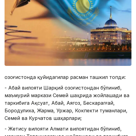
Қозоғистонда қуйидагилар расман ташкил топди:
- Абай вилояти Шарқий Қозоғистондан бўлиниб,
маъмурий маркази Семей шаҳрида жойлашади ва
таркибига Ақсуат, Абай, Аягоз, Бескарагғай,
Бородулиха, Жарма, Уржар, Кокпекти туманлари,
Семей ва Курчатов шаҳарлари;
- Жетису вилояти Алмати вилоятидан бўлиниб,