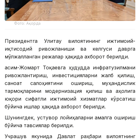
Фото: Ақорда
Президентга Улитау вилоятининг ижтимоий-
иқтисодий ривожланиши ва келгуси даврга
мўлжалланган режалар ҳақида ахборот берилди.
Қасим-Жомарт Тоқаевга ҳудудда инфратузилмани
ривожлантириш, инвестицияларни жалб қилиш,
саноат салоҳиятини ошириш, муҳандислик
тармоқларини модернизация қилиш ва аҳолига
юқори сифатли ижтимоий хизматлар кўрсатиш
бўйича ишлар ҳақида ахборот берилди.
Шунингдек, устувор лойиҳаларни амалга ошириш
бўйича тавсиялар берилди.
Учрашув якунида Давлат раҳбари вилоятнинг