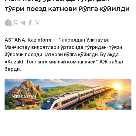
тўғри поезд қатнови йўлга қўйилди
ASTANA. Kazinform — 1 апрелдан Улитау ва
Манғистау вилоятлари ўртасида тўғридан-тўғри
йўловчи поезди қатнови йўлга қўйилди. Бу ҳақда
«Kazakh Tourism» миллий компанияси” АЖ хабар
берди.