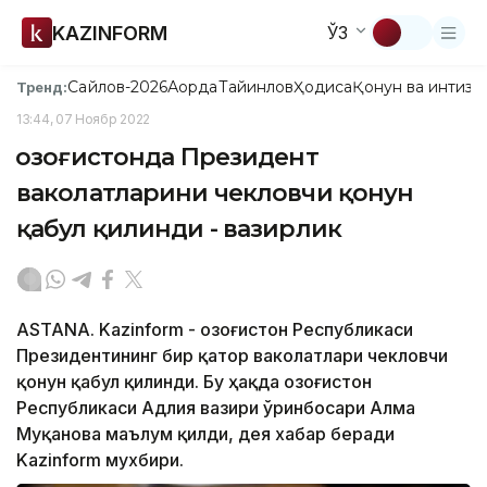
KAZINFORM
ЎЗ
Сайлов-2026
Ақорда
Тайинлов
Ҳодиса
Қонун ва интизо
Тренд:
13:44, 07 Ноябр 2022
Қозоғистонда Президент
ваколатларини чекловчи қонун
қабул қилинди - вазирлик
ASTANA. Kazinform - Қозоғистон Республикаси
Президентининг бир қатор ваколатлари чекловчи
қонун қабул қилинди. Бу ҳақда Қозоғистон
Республикаси Адлия вазири ўринбосари Алма
Муқанова маълум қилди, дея хабар беради
Kazinform мухбири.