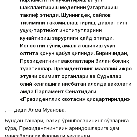
шакллантириш моделини ўзгартириш
таклиф этилди. Шунингдек, сайлов
тизимини такомиллаштириш, давлатнинг
ҳуқуқ-тартибот институтларини
кучайтириш зарурлиги қайд этилди.
Ислоҳотни тўлиқ амалга ошириш учун
олтита қонун қабул қилинди. Биринчидан,
Президентнинг ваколатлари билан боғлиқ
тузатишлар. Президентнинг маҳаллий ижро
этувчи ҳокимият органлари ва Судьялар
олий кенгашига нисбатан алоҳида ваколати
ҳамда Парламент Сенатидаги
«Президентлик квотаси» қисқартирилди»
, — деди Алма Муқанова.
Бундан ташқари, вазир ўринбосарининг сўзларига
кўра, Президентнинг яқин қариндошларига ҳам
мансабдорлик фаолияти чекланди.