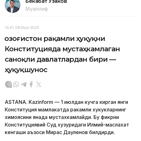
Бекабат Узаков
Муаллиф
14:41, 08 Июл 2026
Қозоғистон рақамли ҳуқуқни
Конституцияда мустаҳкамлаган
саноқли давлатлардан бири —
ҳуқуқшунос
ASTANA. Kazinform — 1 июлдан кучга кирган янги
Конституция мамлакатда ракамли хукукларнинг
химоясини янада мустахкамлайди. Бу фикрни
Конституциявий Суд хузуридаги Илмий-маслахат
кенгаши аъзоси Мирас Дауленов билдирди.