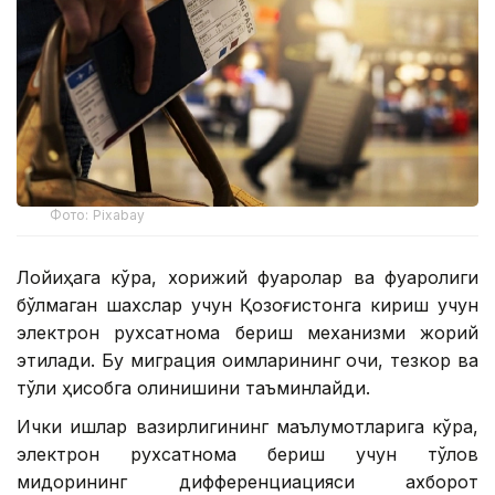
Фото: Pixabay
Лойиҳага кўра, хорижий фуқаролар ва фуқаролиги
бўлмаган шахслар учун Қозоғистонга кириш учун
электрон рухсатнома бериш механизми жорий
этилади. Бу миграция оқимларининг очиқ, тезкор ва
тўлиқ ҳисобга олинишини таъминлайди.
Ички ишлар вазирлигининг маълумотларига кўра,
электрон рухсатнома бериш учун тўлов
миқдорининг дифференциацияси ахборот