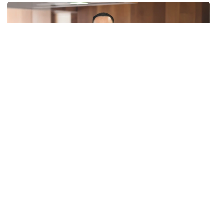
Фото: из архива спикера
Унинг сўзларига кўра, янги Конституцияда
ракамли хукуқлар, киберхавфсизлик, шахсий
маълумотлар ва интеллектуал мулкни ҳимоя қилиш
масалаларига алоҳида эътибор қаратилган.
“Қозоғистон ракамли хукуқларнинг