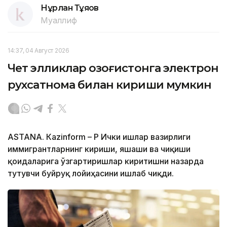
Нұрлан Тұяқов
Муаллиф
14:37, 04 Август 2026
Чет элликлар Қозоғистонга электрон
рухсатнома билан кириши мумкин
ASTANА. Кazinform – ҚР Ички ишлар вазирлиги
иммигрантларнинг кириши, яшаши ва чиқиши
қоидаларига ўзгартиришлар киритишни назарда
тутувчи буйруқ лойиҳасини ишлаб чиқди.