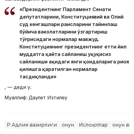
«Президентнинг Парламент Сенати
депутатларини, Конституциявий ва Олий
суд кенгашлари раисларини тайинлаш
бўйича ваколатларини ўзгартириш
тўғрисидаги нормалар мавжуд.
Конституциянинг президентнинг етти йил
муддатга қайта сайланиш ҳуқуқисиз
сайланиши ҳақидаги янги қоидаларига риоя
қилишга қаратилган нормалар
тасдиқланди»
, — деди у.
Муаллиф: Даулет Изтилеу
ҚР Адлия вазирлиги
Қонун
Ислоҳотлар
Қонун ва 