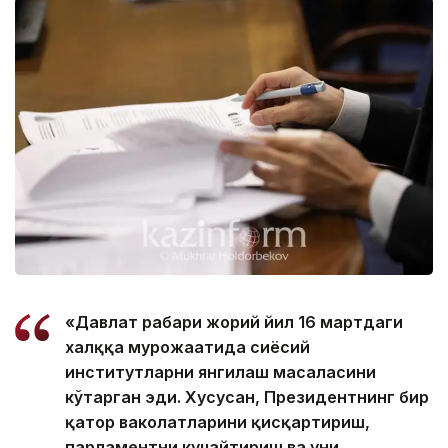
«Давлат раҳбари жорий йил 16 мартдаги
халққа мурожаатида сиёсий
институтларни янгилаш масаласини
кўтарган эди. Хусусан, Президентнинг бир
қатор ваколатларини қисқартириш,
парламентни кучайтириш ва уни