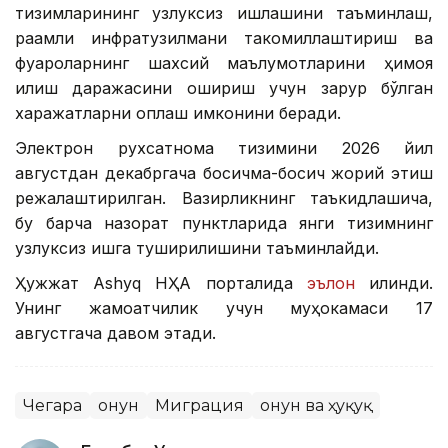
тизимларининг узлуксиз ишлашини таъминлаш,
рақамли инфратузилмани такомиллаштириш ва
фуқароларнинг шахсий маълумотларини ҳимоя
қилиш даражасини ошириш учун зарур бўлган
харажатларни қоплаш имконини беради.
Электрон рухсатнома тизимини 2026 йил
августдан декабргача босқичма-босқич жорий этиш
режалаштирилган. Вазирликнинг таъкидлашича,
бу барча назорат пунктларида янги тизимнинг
узлуксиз ишга туширилишини таъминлайди.
Ҳужжат Ashyq НҲА порталида
эълон
қилинди.
Унинг жамоатчилик учун муҳокамаси 17
августгача давом этади.
Чегара
Қонун
Миграция
Қонун ва ҳуқуқ