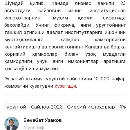
Шундай қилиб, Канада бизнес вакили 23
августдаги сайловни изчил институционал
ислоҳотларнинг муҳим қисми сифатида
баҳолайди. Унинг фикрича, янги Қурултойнинг
ташкил этилиши давлат институтларига ишончни
мустаҳкамлашга, халқаро ҳамкорликни
кенгайтиришга ва Қозоғистоннинг Канада ва бошқа
хорижий ҳамкорлар билан узоқ муддатли
ҳамкорлиги учун янги имкониятлар яратишга
ҳисса қўшиши мумкин.
Эслатиб ўтамиз, Қурултой сайловини 10 000 нафар
жамоатчи кузатувчи
кузатади
.
Қурултой
Сайлов-2026
Сиёсий ислоҳотлар
Фик
Бекабат Узаков
Муаллиф