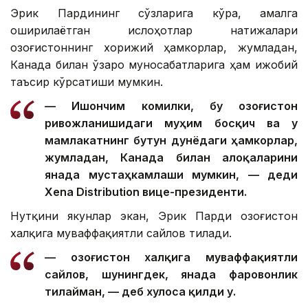
Эрик Пардининг сўзларига кўра, амалга
оширилаётган ислоҳотлар натижалари
Қозоғистоннинг хорижий ҳамкорлар, жумладан,
Канада билан ўзаро муносабатларига ҳам ижобий
таъсир кўрсатиши мумкин.
— Ишончим комилки, бу Қозоғистон
ривожланишидаги муҳим босқич ва у
мамлакатнинг бутун дунёдаги ҳамкорлар,
жумладан, Канада билан алоқаларини
янада мустаҳкамлаши мумкин, — деди
Xena Distribution вице-президенти.
Нутқини якунлар экан, Эрик Парди Қозоғистон
халқига муваффақиятли сайлов тилади.
— Қозоғистон халқига муваффақиятли
сайлов, шунингдек, янада фаровонлик
тилайман, — деб хулоса қилди у.