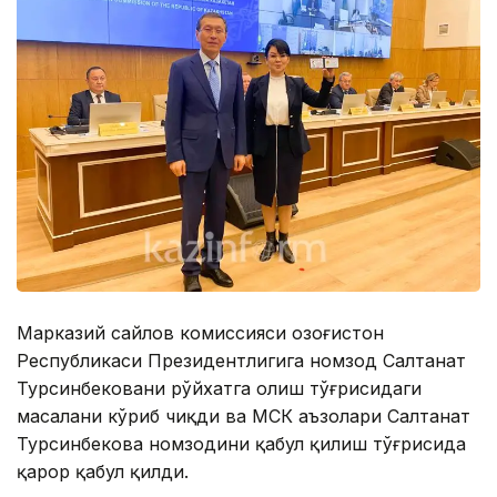
Марказий сайлов комиссияси Қозоғистон
Республикаси Президентлигига номзод Салтанат
Турсинбековани рўйхатга олиш тўғрисидаги
масалани кўриб чиқди ва МСК аъзолари Салтанат
Турсинбекова номзодини қабул қилиш тўғрисида
қарор қабул қилди.