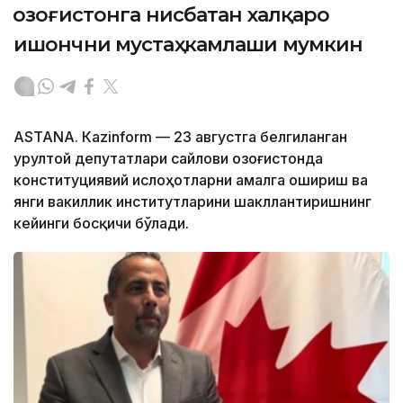
Қозоғистонга нисбатан халқаро
ишончни мустаҳкамлаши мумкин
ASTANА. Кazinform — 23 августга белгиланган
Қурултой депутатлари сайлови Қозоғистонда
конституциявий ислоҳотларни амалга ошириш ва
янги вакиллик институтларини шакллантиришнинг
кейинги босқичи бўлади.