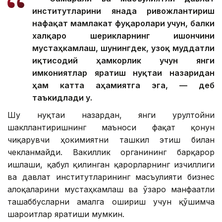
институтларини янада ривожлантириш
нафақат мамлакат фуқаролари учун, балки
халқаро шерикларнинг ишончини
мустаҳкамлаш, шунингдек, узоқ муддатли
иқтисодий ҳамкорлик учун янги
имкониятлар яратиш нуқтаи назаридан
ҳам катта аҳамиятга эга, — деб
таъкидлади у.
Шу нуқтаи назардан, янги Қурултойни
шакллантиришнинг маъноси фақат қонун
чиқарувчи ҳокимиятни ташкил этиш билан
чекланмайди. Вакиллик органининг барқарор
ишлаши, қабул қилинган қарорларнинг изчиллиги
ва давлат институтларининг масъулияти бизнес
алоқаларини мустаҳкамлаш ва ўзаро манфаатли
ташаббусларни амалга ошириш учун қўшимча
шароитлар яратиши мумкин.