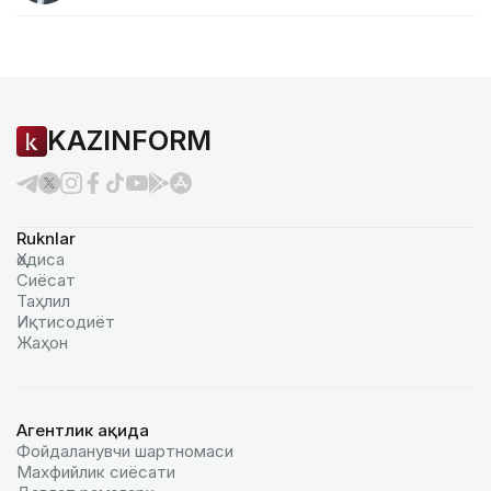
KAZINFORM
Ruknlar
Ҳодиса
Сиёсат
Таҳлил
Иқтисодиёт
Жаҳон
Агентлик ҳақида
Фойдаланувчи шартномаси
Махфийлик сиёсати