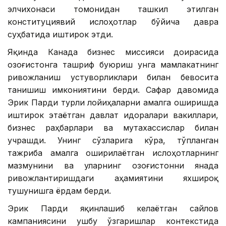
элчихонаси томонидан ташкил этилган
конституциявий ислоҳотлар бўйича давра
суҳбатида иштирок этди.
Яқинда Канада бизнес миссияси доирасида
Қозоғистонга ташриф буюриш унга мамлакатнинг
ривожланиш устуворликлари билан бевосита
танишиш имкониятини берди. Сафар давомида
Эрик Парди турли лойиҳаларни амалга оширишда
иштирок этаётган давлат идоралари вакиллари,
бизнес раҳбарлари ва мутахассислар билан
учрашди. Унинг сўзларига кўра, тўпланган
тажриба амалга оширилаётган ислоҳотларнинг
мазмунини ва уларнинг Қозоғистонни янада
ривожлантиришдаги аҳамиятини яхшироқ
тушунишга ёрдам берди.
Эрик Парди яқинлашиб келаётган сайлов
кампаниясини ушбу ўзгаришлар контекстида