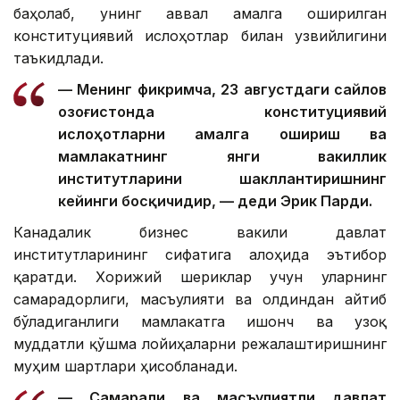
баҳолаб, унинг аввал амалга оширилган
конституциявий ислоҳотлар билан узвийлигини
таъкидлади.
— Менинг фикримча, 23 августдаги сайлов
Қозоғистонда конституциявий
ислоҳотларни амалга ошириш ва
мамлакатнинг янги вакиллик
институтларини шакллантиришнинг
кейинги босқичидир, — деди Эрик Парди.
Канадалик бизнес вакили давлат
институтларининг сифатига алоҳида эътибор
қаратди. Хорижий шериклар учун уларнинг
самарадорлиги, масъулияти ва олдиндан айтиб
бўладиганлиги мамлакатга ишонч ва узоқ
муддатли қўшма лойиҳаларни режалаштиришнинг
муҳим шартлари ҳисобланади.
— Самарали ва масъулиятли давлат