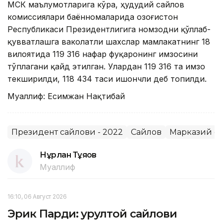
МСК маълумотларига кўра, ҳудудий сайлов
комиссиялари баённомаларида Қозоғистон
Республикаси Президентлигига номзодни қўллаб-
қувватлашга ваколатли шахслар мамлакатнинг 18
вилоятида 119 316 нафар фуқаронинг имзосини
тўплагани қайд этилган. Улардан 119 316 та имзо
текширилди, 118 434 таси ишончли деб топилди.
Муаллиф: Есимжан Нақтибай
Президент сайлови - 2022
Сайлов
Марказий с
Нұрлан Тұяқов
Муаллиф
16:10, 06 Август 2026
Эрик Парди: Қурултой сайлови