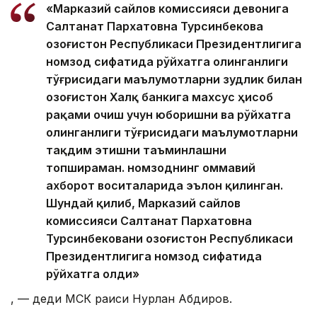
«Марказий сайлов комиссияси девонига
Салтанат Пархатовна Турсинбекова
Қозоғистон Республикаси Президентлигига
номзод сифатида рўйхатга олинганлиги
тўғрисидаги маълумотларни зудлик билан
Қозоғистон Халқ банкига махсус ҳисоб
рақами очиш учун юборишни ва рўйхатга
олинганлиги тўғрисидаги маълумотларни
тақдим этишни таъминлашни
топшираман. номзоднинг оммавий
ахборот воситаларида эълон қилинган.
Шундай қилиб, Марказий сайлов
комиссияси Салтанат Пархатовна
Турсинбековани Қозоғистон Республикаси
Президентлигига номзод сифатида
рўйхатга олди»
, — деди МСК раиси Нурлан Абдиров.