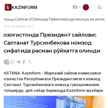
KAZINFORM
ЎЗ
Сайлов-2026
Ақорда
Тайинлов
Ҳодиса
Қонун ва интизо
Тренд:
18:14, 20 Октябр 2022
Қозоғистонда Президент сайлови:
Салтанат Турсинбекова номзод
сифатида расман рўйхатга олинди
ASTANA. Kazinform - Марказий сайлов комиссияси
Қозоғистон Республикаси Президентлигига номзод
Салтанат Турсинбековага номзод гувоҳномасини
топширди, деб хабар бермоқда Kazinform мухбири.