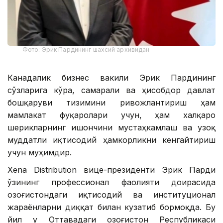
Фото: Эрик Пардининг шахсий архивидан
Канадалик бизнес вакили Эрик Пардининг
сўзларига кўра, самарали ва ҳисобдор давлат
бошқаруви тизимини ривожлантириш ҳам
мамлакат фуқаролари учун, ҳам халқаро
шерикларнинг ишончини мустаҳкамлаш ва узоқ
муддатли иқтисодий ҳамкорликни кенгайтириш
учун муҳимдир.
Xena Distribution вице-президенти Эрик Парди
ўзининг профессионал фаолияти доирасида
Қозоғистондаги иқтисодий ва институционал
жараёнларни диққат билан кузатиб бормоқда. Бу
йил у Оттавадаги Қозоғистон Республикаси