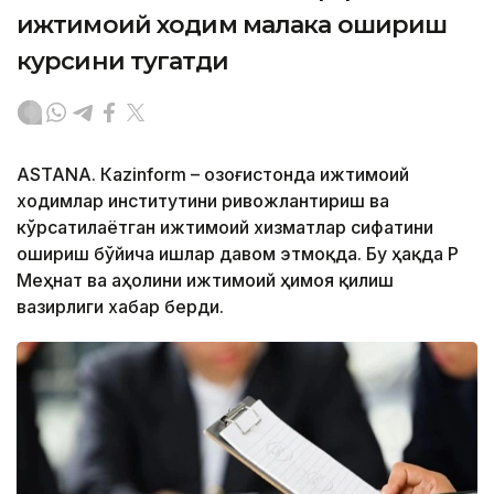
ижтимоий ходим малака ошириш
курсини тугатди
ASTANА. Кazinform – Қозоғистонда ижтимоий
ходимлар институтини ривожлантириш ва
кўрсатилаётган ижтимоий хизматлар сифатини
ошириш бўйича ишлар давом этмоқда. Бу ҳақда ҚР
Меҳнат ва аҳолини ижтимоий ҳимоя қилиш
вазирлиги хабар берди.