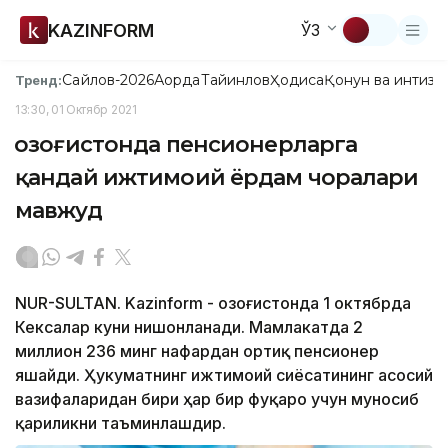
KAZINFORM
ЎЗ
Сайлов-2026
Ақорда
Тайинлов
Ҳодиса
Қонун ва интизо
Тренд:
13:30, 01 Октябр 2021
Қозоғистонда пенсионерларга
қандай ижтимоий ёрдам чоралари
мавжуд
NUR-SULTAN. Kazinform - Қозоғистонда 1 октябрда
Кексалар куни нишонланади. Мамлакатда 2
миллион 236 минг нафардан ортиқ пенсионер
яшайди. Ҳукуматнинг ижтимоий сиёсатининг асосий
вазифаларидан бири ҳар бир фуқаро учун муносиб
қариликни таъминлашдир.