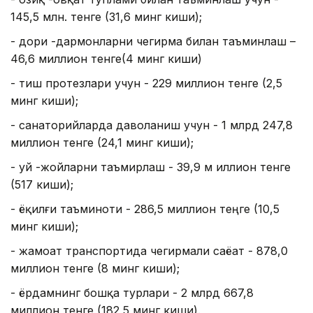
145,5 млн. тенге (31,6 минг киши);
- дори -дармонларни чегирма билан таъминлаш –
46,6 миллион тенге(4 минг киши)
- тиш протезлари учун - 229 миллион тенге (2,5
минг киши);
- санаторийларда даволаниш учун - 1 млрд 247,8
миллион тенге (24,1 минг киши);
- уй -жойларни таъмирлаш - 39,9 м иллион тенге
(517 киши);
- ёқилғи таъминоти - 286,5 миллион теңге (10,5
минг киши);
- жамоат транспортида чегирмали саёҳат - 878,0
миллион тенге (8 минг киши);
- ёрдамнинг бошқа турлари - 2 млрд 667,8
миллион тенге (182,5 минг киши).