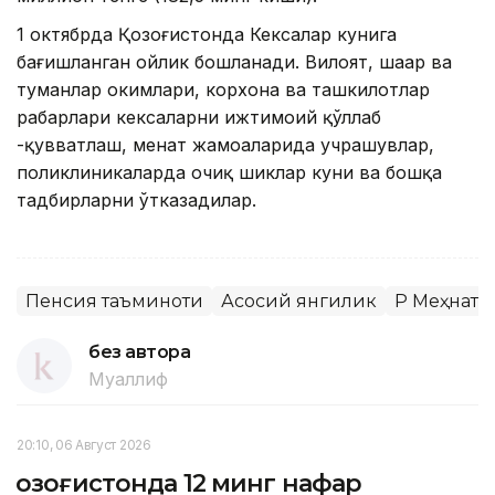
1 октябрда Қозоғистонда Кексалар кунига
бағишланган ойлик бошланади. Вилоят, шаҳар ва
туманлар ҳокимлари, корхона ва ташкилотлар
раҳбарлари кексаларни ижтимоий қўллаб
-қувватлаш, меҳнат жамоаларида учрашувлар,
поликлиникаларда очиқ шиклар куни ва бошқа
тадбирларни ўтказадилар.
Пенсия таъминоти
Асосий янгилик
ҚР Меҳнат
без автора
Муаллиф
20:10, 06 Август 2026
Қозоғистонда 12 минг нафар