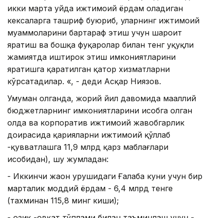
икки марта уйда ижтимоий ёрдам оладиган
кексаларга ташриф буюриб, уларнинг ижтимоий
муаммоларини бартараф этиш учун шароит
яратиш ва бошқа фуқаролар билан тенг ҳуқуқли
жамиятда иштирок этиш имкониятларини
яратишга қаратилган қатор хизматларни
кўрсатадилар. «, - деди Aсқар Ниязов.
Умуман олганда, жорий йил давомида маҳаллий
бюджетларнинг имкониятларини ҳисобга олган
ҳолда ва корпоратив ижтимоий жавобгарлик
доирасида қарияларни ижтимоий қўллаб
-қувватлашга 11,9 млрд қарз маблағлари
ҳисобидан), шу жумладан:
- Иккинчи жаҳон урушидаги Ғалаба куни учун бир
марталик моддий ёрдам - 6,4 млрд тенге
(тахминан 115,8 минг киши);
- озиқ -овқат тўплами билан таъминлаш учун -