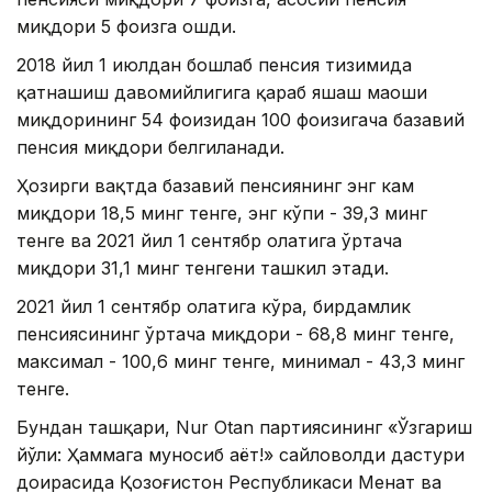
миқдори 5 фоизга ошди.
2018 йил 1 июлдан бошлаб пенсия тизимида
қатнашиш давомийлигига қараб яшаш маоши
миқдорининг 54 фоизидан 100 фоизигача базавий
пенсия миқдори белгиланади.
Ҳозирги вақтда базавий пенсиянинг энг кам
миқдори 18,5 минг тенге, энг кўпи - 39,3 минг
тенге ва 2021 йил 1 сентябр ҳолатига ўртача
миқдори 31,1 минг тенгени ташкил этади.
2021 йил 1 сентябр ҳолатига кўра, бирдамлик
пенсиясининг ўртача миқдори - 68,8 минг тенге,
максимал - 100,6 минг тенге, минимал - 43,3 минг
тенге.
Бундан ташқари, Nur Otan партиясининг «Ўзгариш
йўли: Ҳаммага муносиб ҳаёт!» сайловолди дастури
доирасида Қозоғистон Республикаси Меҳнат ва