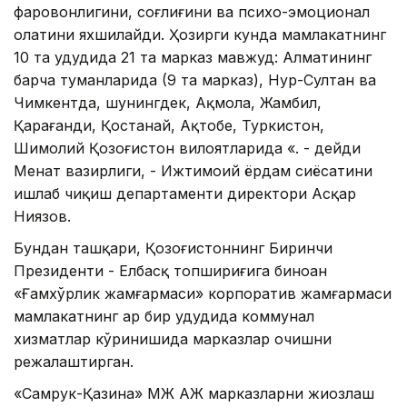
фаровонлигини, соғлиғини ва психо-эмоционал
ҳолатини яхшилайди. Ҳозирги кунда мамлакатнинг
10 та ҳудудида 21 та марказ мавжуд: Алматининг
барча туманларида (9 та марказ), Нур-Султан ва
Чимкентда, шунингдек, Ақмола, Жамбил,
Қарағанди, Қостанай, Aқтобе, Туркистон,
Шимолий Қозоғистон вилоятларида «. - дейди
Меҳнат вазирлиги, - Ижтимоий ёрдам сиёсатини
ишлаб чиқиш департаменти директори Асқар
Ниязов.
Бундан ташқари, Қозоғистоннинг Биринчи
Президенти - Елбасқ топшириғига биноан
«Ғамхўрлик жамғармаси» корпоратив жамғармаси
мамлакатнинг ҳар бир ҳудудида коммунал
хизматлар кўринишида марказлар очишни
режалаштирган.
«Самрук-Қазина» МЖ АЖ марказларни жиҳозлаш