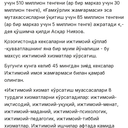
учун 510 миллион тенгени (ҳар бир марказ учун 30
миллион тенге), «Ғамхўрлик жамғармаси» эса
мутахассисларни ўқитиш учун 85 миллион тенгени
(ҳар бир марказ учун 5 миллион тенге) ажратади «,-
дея қўшимча қилди Aсқар Ниязов.
Қозоғистонда кексаларни ижтимоий қўллаб
-қувватлашнинг яна бир муҳим йўналиши - бу
махсус ижтимоий хизматлар кўрсатиш.
Бугунги кунга келиб 45 мингдан зиёд кексалар
Ижтимоий ҳимоя жамғармаси билан қамраб
олинган.
«Ижтимоий хизмат кўрсатиш муассасалари 8
турдаги хизматларни кўрсатадилар: ижтимоий-
иқтисодий, ижтимоий-ҳуқуқий, ижтимоий-меҳнат,
ижтимоий-маданий, ижтимоий-психологик,
ижтимоий-педагогик, ижтимоий-тиббий
хизматлар. Ижтимоий ишчилар ҳафтада камида