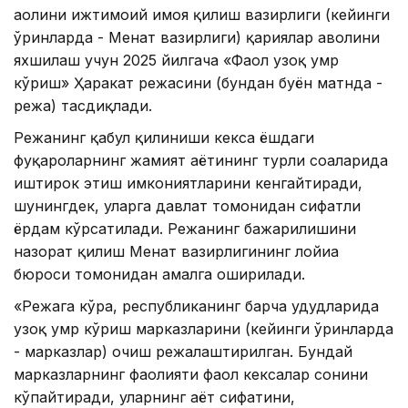
аҳолини ижтимоий ҳимоя қилиш вазирлиги (кейинги
ўринларда - Меҳнат вазирлиги) қариялар аҳволини
яхшилаш учун 2025 йилгача «Фаол узоқ умр
кўриш» Ҳаракат режасини (бундан буён матнда -
режа) тасдиқлади.
Режанинг қабул қилиниши кекса ёшдаги
фуқароларнинг жамият ҳаётининг турли соҳаларида
иштирок этиш имкониятларини кенгайтиради,
шунингдек, уларга давлат томонидан сифатли
ёрдам кўрсатилади. Режанинг бажарилишини
назорат қилиш Меҳнат вазирлигининг лойиҳа
бюроси томонидан амалга оширилади.
«Режага кўра, республиканинг барча ҳудудларида
узоқ умр кўриш марказларини (кейинги ўринларда
- марказлар) очиш режалаштирилган. Бундай
марказларнинг фаолияти фаол кексалар сонини
кўпайтиради, уларнинг ҳаёт сифатини,