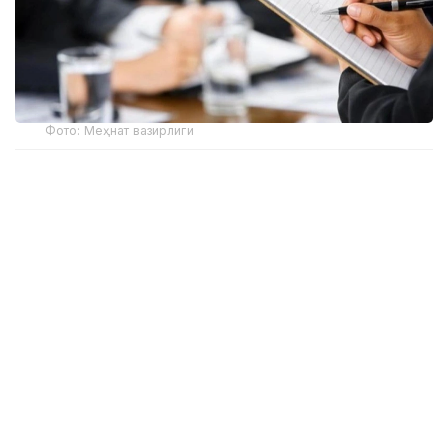
Фото: Меҳнат вазирлиги
Вазирлик маълумотларига кўра, ижтимоий
ходимлар кекса ёшдагилар, ногиронлар, болали
оилалар ва ёрдамга муҳтож бошқа фуқароларга
кундалик ёрдам кўрсатадилар. Шу муносабат
билан вазирлик уларни ўқитиш ва касбий
ривожлантириш бўйича тизимли ишларни амалга
оширмоқда.
— Бунинг натижасида мутахассислар янги
билим ва тажриба орттирадилар ҳамда
фуқароларга юқори сифатли ва ўз вақтида
ижтимоий ёрдам кўрсатадилар, —