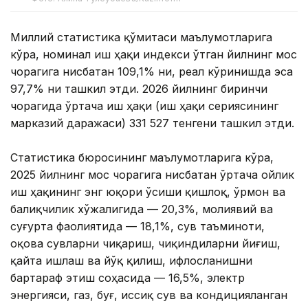
Миллий статистика қўмитаси маълумотларига
кўра, номинал иш ҳақи индекси ўтган йилнинг мос
чорагига нисбатан 109,1% ни, реал кўринишда эса
97,7% ни ташкил этди. 2026 йилнинг биринчи
чорагида ўртача иш ҳақи (иш ҳақи сериясининг
марказий даражаси) 331 527 тенгени ташкил этди.
Статистика бюросининг
маълумотларига кўра,
2025 йилнинг мос чорагига нисбатан ўртача ойлик
иш ҳақининг энг юқори ўсиши қишлоқ, ўрмон ва
балиқчилик хўжалигида — 20,3%, молиявий ва
суғурта фаолиятида — 18,1%, сув таъминоти,
оқова сувларни чиқариш, чиқиндиларни йиғиш,
қайта ишлаш ва йўқ қилиш, ифлосланишни
бартараф этиш соҳасида — 16,5%, электр
энергияси, газ, буғ, иссиқ сув ва кондицияланган