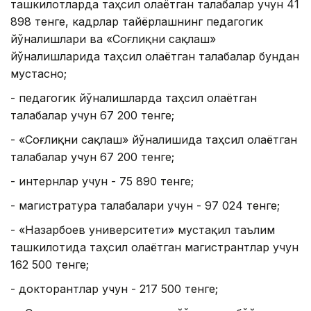
ташкилотларда таҳсил олаётган талабалар учун 41
898 тенге, кадрлар тайёрлашнинг педагогик
йўналишлари ва «Соғлиқни сақлаш»
йўналишларида таҳсил олаётган талабалар бундан
мустасно;
- педагогик йўналишларда таҳсил олаётган
талабалар учун 67 200 тенге;
- «Соғлиқни сақлаш» йўналишида таҳсил олаётган
талабалар учун 67 200 тенге;
- интернлар учун - 75 890 тенге;
- магистратура талабалари учун - 97 024 тенге;
- «Назарбоев университети» мустақил таълим
ташкилотида таҳсил олаётган магистрантлар учун
162 500 тенге;
- докторантлар учун - 217 500 тенге;