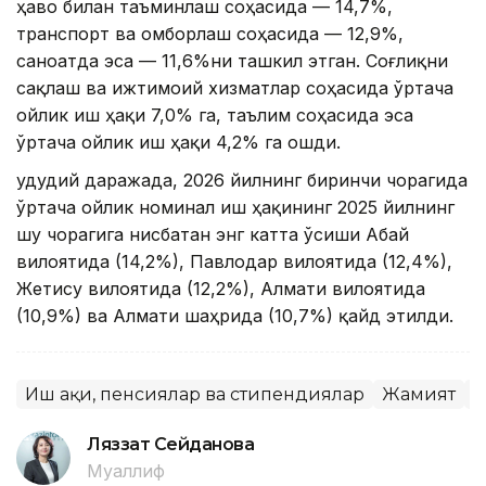
ҳаво билан таъминлаш соҳасида — 14,7%,
транспорт ва омборлаш соҳасида — 12,9%,
саноатда эса — 11,6%ни ташкил этган. Соғлиқни
сақлаш ва ижтимоий хизматлар соҳасида ўртача
ойлик иш ҳақи 7,0% га, таълим соҳасида эса
ўртача ойлик иш ҳақи 4,2% га ошди.
Ҳудудий даражада, 2026 йилнинг биринчи чорагида
ўртача ойлик номинал иш ҳақининг 2025 йилнинг
шу чорагига нисбатан энг катта ўсиши Абай
вилоятида (14,2%), Павлодар вилоятида (12,4%),
Жетису вилоятида (12,2%), Алмати вилоятида
(10,9%) ва Алмати шаҳрида (10,7%) қайд этилди.
Иш ҳақи, пенсиялар ва стипендиялар
Жамият
С
Ляззат Сейданова
Муаллиф