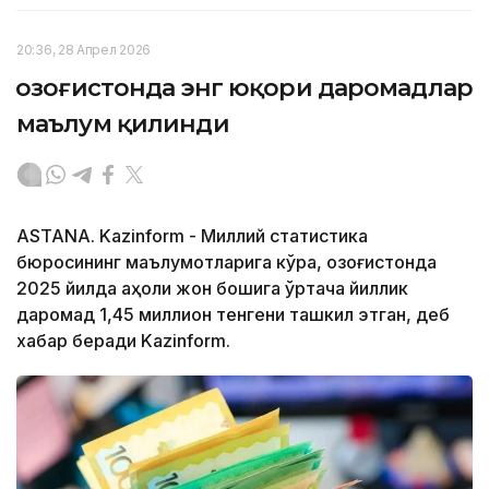
20:36, 28 Апрел 2026
Қозоғистонда энг юқори даромадлар
маълум қилинди
ASTANA. Kazinform - Миллий статистика
бюросининг маълумотларига кўра, Қозоғистонда
2025 йилда аҳоли жон бошига ўртача йиллик
даромад 1,45 миллион тенгени ташкил этган, деб
хабар беради Kazinform.