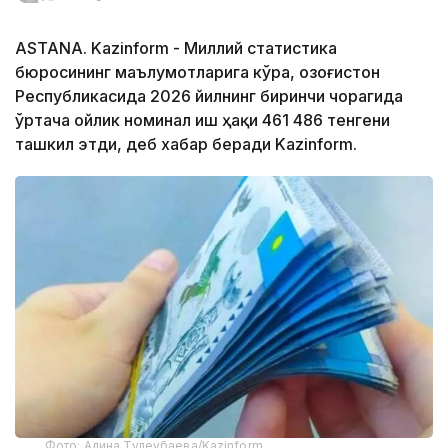
ASTANA. Kazinform - Миллий статистика
бюросининг маълумотларига кўра, Қозоғистон
Республикасида 2026 йилнинг биринчи чорагида
ўртача ойлик номинал иш ҳақи 461 486 тенгени
ташкил этди, деб хабар беради Kazinform.
Фото: Алина Тулеубаева/Kazinform