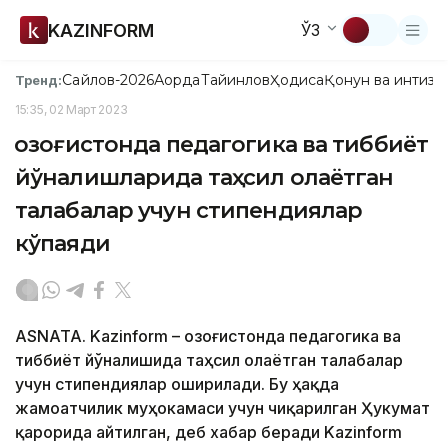
KAZINFORM
ЎЗ
Сайлов-2026
Ақорда
Тайинлов
Ҳодиса
Қонун ва интизо
Тренд:
15:35, 02 Март 2023
Қозоғистонда педагогика ва тиббиёт
йўналишларида таҳсил олаётган
талабалар учун стипендиялар
кўпаяди
ASNATA. Kazinform – Қозоғистонда педагогика ва
тиббиёт йўналишида таҳсил олаётган талабалар
учун стипендиялар оширилади. Бу ҳақда
жамоатчилик муҳокамаси учун чиқарилган Ҳукумат
қарорида айтилган, деб хабар беради Kazinform