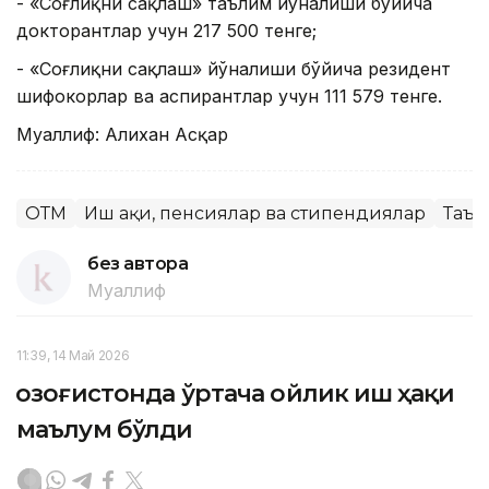
- «Соғлиқни сақлаш» таълим йўналиши бўйича
докторантлар учун 217 500 тенге;
- «Соғлиқни сақлаш» йўналиши бўйича резидент
шифокорлар ва аспирантлар учун 111 579 тенге.
Муаллиф: Алихан Асқар
ОТМ
Иш ҳақи, пенсиялар ва стипендиялар
Таъл
без автора
Муаллиф
11:39, 14 Май 2026
Қозоғистонда ўртача ойлик иш ҳақи
маълум бўлди