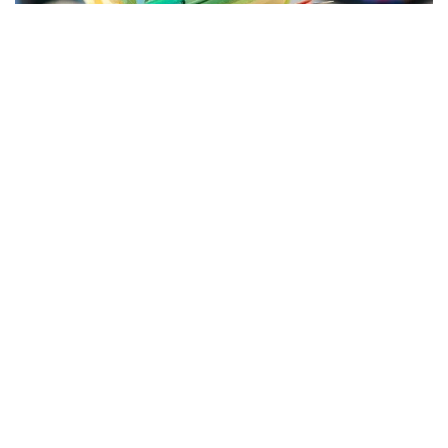
Фото: Мухтор Холдорбеков / Kazinform
Даромаднинг асосий қисми иш ҳақи (969 500
тенге), шунингдек, пенсия ва нафақаларни ўз
ичига олган ижтимоий нафақалар (261 400 тенге)
дан иборат.
Оилавий харажатларнинг ўртача миқдори йилига
бир кишига 1,3 миллион тенгени ташкил этди.
Бунинг катта қисми — 1,2 миллион тенге —
товарлар ва хизматларга сарфланади, яна 84 200
тенге кредит ва қарзларни тўлашга, 25 200 тенге