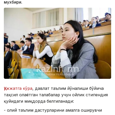
мухбири.
Ҳужжатга кўра
, давлат таълим йўналиши бўйича
таҳсил олаётган талабалар учун ойлик стипендия
қуйидаги миқдорда белгиланади:
- олий таълим дастурларини амалга оширувчи