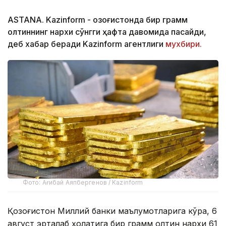
ASTANA. Kazinform - Қозоғистонда бир грамм
олтиннинг нархи сўнгги ҳафта давомида пасайди,
деб хабар беради Kazinform агентлиги
мухбири.
Фото: Ағибай Аяпбергенов / Kazinform
Қозоғистон Миллий банки маълумотларига кўра, 6
август эрталаб ҳолатига бир грамм олтин нархи 61