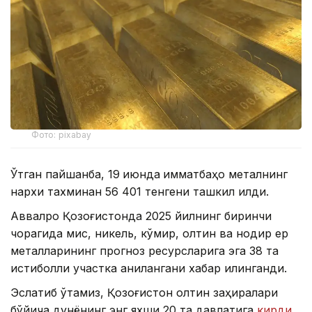
Фото: pixabay
Ўтган пайшанба, 19
июнда
қимматбаҳо металнинг
нархи тахминан 56 401 тенгени ташкил қилди.
Аввалроқ Қозоғистонда 2025 йилнинг биринчи
чорагида мис, никель, кўмир, олтин ва нодир ер
металларининг прогноз ресурсларига эга 38 та
истиқболли участка аниқлангани хабар қилинганди.
Эслатиб ўтамиз, Қозоғистон олтин заҳиралари
бўйича дунёнинг энг яхши 20 та давлатига
кирди
.