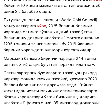
Кейинги 10 йилда мамлакатда олтин рудаси қазиб
олиш 2,2 баробар ошди.
Бутунжаҳон олтин кенгаши (World Gold Council)
маълумотларига
кўра
, 2025 йилнинг биринчи
чорагида олтинга бўлган умумий талаб ўтган
йилнинг шу даврига нисбатан 1 фоизга ошган ва
1206 тоннани ташкил қилган – бу 2016 йилнинг
биринчи чорагидаги энг юқори кўрсаткичдир.
Марказий банклар биринчи чоракда 244 тонна
олтин сотиб олди, бу ўтган чоракдагидан кам.
Олтин заргарлик буюмларига талаб ҳам рекорд
нархлар фонида кескин пасайиб, ҳажмлар 2020
йилдан бери энг паст даражага етди. Қиймат
жиҳатидан истеъмолчининг олтин тақинчоқларга
бўлган харажатлари ўтган йилнинг шу даврига
нисбатан 9 фоизга ошиб, 35 миллиард долларни