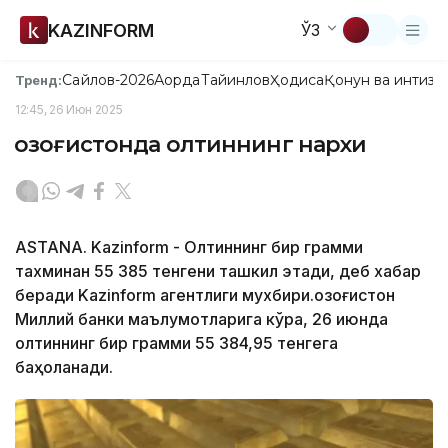
KAZINFORM
ЎЗ
Сайлов-2026
Ақорда
Тайинлов
Ҳодиса
Қонун ва интизо
Тренд:
12:45, 26 Июн 2025
Қозоғистонда олтиннинг нархи
ASTANA. Kazinform - Олтиннинг бир грамми
тахминан 55 385 тенгени ташкил этади, деб хабар
беради Kazinform агентлиги мухбири.Қозоғистон
Миллий банки маълумотларига кўра, 26 июнда
олтиннинг бир грамми 55 384,95 тенгега
баҳоланади.