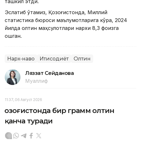
ташкил этди.
Эслатиб ўтамиз, Қозоғистонда, Миллий
статистика бюроси маълумотларига кўра, 2024
йилда олтин маҳсулотлари нархи 8,3 фоизга
ошган.
Нарх-наво
Иқтисодиёт
Олтин
Ляззат Сейданова
Муаллиф
11:37, 06 Август 2026
Қозоғистонда бир грамм олтин
қанча туради