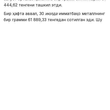
444,62 тенгени ташкил этди.
Бир ҳафта аввал, 30
июлда
қимматбаҳо металлнинг
бир грамми 61 889,33 тенгедан сотилган эди. Шу
тариқа, бир ҳафта ичида олтин нархи 444,71
тенгега арзонлашди.
Аввалроқ Қозоғистон 2026 йил иккинчи чораги
якунларига кўра, марказий банклар орасида энг
йирик олтин харидорлари бешлигига киргани
ҳақида хабар берилган эди.
Жаҳон олтин кенгаши маълумотларига кўра, ушбу
даврда Қозоғистон Миллий банки олтин
захираларини 15 тоннага оширган.
Умуман олганда, апрель ойидан июнь ойигача
бўлган даврда дунё марказий банклари қарийб 289
тонна олтин сотиб олган. Бу ўтган йилнинг шу
даврига нисбатан 62 фоизга кўп.