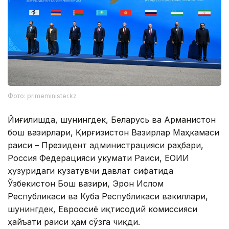
Фото: primeminister.kz
Йиғилишда, шунингдек, Беларусь ва Арманистон
бош вазирлари, Қирғизистон Вазирлар Маҳкамаси
раиси – Президент администрацияси раҳбари,
Россия Федерацияси Ҳукумати Раиси, ЕОИИ
ҳузуридаги кузатувчи давлат сифатида
Ўзбекистон Бош вазири, Эрон Ислом
Республикаси ва Куба Республикаси вакиллари,
шунингдек, Евроосиё иқтисодий комиссияси
ҳайъати раиси ҳам сўзга чиқди.