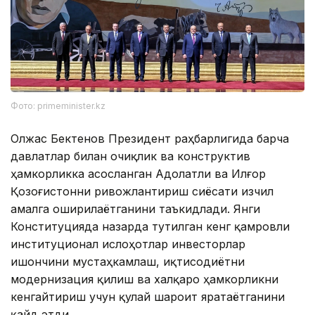
Фото: primeminister.kz
Олжас Бектенов Президент раҳбарлигида барча
давлатлар билан очиқлик ва конструктив
ҳамкорликка асосланган Адолатли ва Илғор
Қозоғистонни ривожлантириш сиёсати изчил
амалга оширилаётганини таъкидлади. Янги
Конституцияда назарда тутилган кенг қамровли
институционал ислоҳотлар инвесторлар
ишончини мустаҳкамлаш, иқтисодиётни
модернизация қилиш ва халқаро ҳамкорликни
кенгайтириш учун қулай шароит яратаётганини
қайд этди.