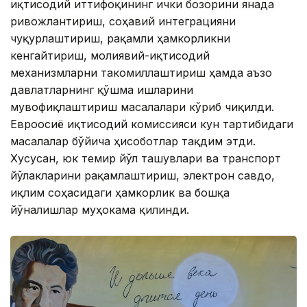
иқтисодий иттифоқининг ички бозорини янада
ривожлантириш, соҳавий интеграцияни
чуқурлаштириш, рақамли ҳамкорликни
кенгайтириш, молиявий-иқтисодий
механизмларни такомиллаштириш ҳамда аъзо
давлатларнинг қўшма ишларини
мувофиқлаштириш масалалари кўриб чиқилди.
Евроосиё иқтисодий комиссияси кун тартибидаги
масалалар бўйича ҳисоботлар тақдим этди.
Хусусан, юк темир йўл ташувлари ва транспорт
йўлакларини рақамлаштириш, электрон савдо,
иқлим соҳасидаги ҳамкорлик ва бошқа
йўналишлар муҳокама қилинди.