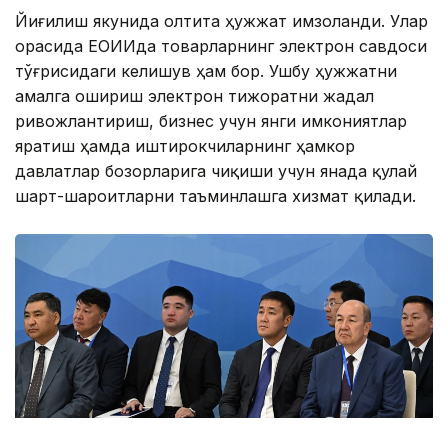
Йиғилиш якунида олтита ҳужжат имзоланди. Улар
орасида ЕОИИда товарларнинг электрон савдоси
тўғрисидаги келишув ҳам бор. Ушбу ҳужжатни
амалга ошириш электрон тижоратни жадал
ривожлантириш, бизнес учун янги имкониятлар
яратиш ҳамда иштирокчиларнинг ҳамкор
давлатлар бозорларига чиқиши учун янада қулай
шарт-шароитларни таъминлашга хизмат қилади.