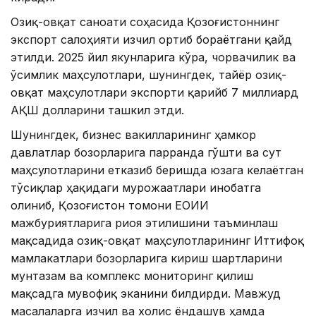
Озиқ-овқат саноати соҳасида Қозоғистоннинг
экспорт салоҳияти изчил ортиб бораётгани қайд
этилди. 2025 йил якунларига кўра, чорвачилик ва
ўсимлик маҳсулотлари, шунингдек, тайёр озиқ-
овқат маҳсулотлари экспорти қарийб 7 миллиард
АҚШ долларини ташкил этди.
Шунингдек, бизнес вакилларининг ҳамкор
давлатлар бозорларига парранда гўшти ва сут
маҳсулотларини етказиб беришда юзага келаётган
тўсиқлар ҳақидаги мурожаатлари инобатга
олиниб, Қозоғистон томони ЕОИИ
мажбуриятларига риоя этилишини таъминлаш
мақсадида озиқ-овқат маҳсулотларининг Иттифоқ
мамлакатлари бозорларига кириш шартларини
мунтазам ва комплекс мониторинг қилиш
мақсадга мувофиқ эканини билдирди. Мавжуд
масалаларга изчил ва холис ёндашув ҳамда