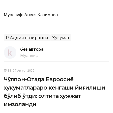
Муаллиф: Анеля Қасимова
ҚР Адлия вазирлиги
Ҳукумат
без автора
Муаллиф
15:38, 07 Август 2026
Чўлпон-Отада Евроосиё
ҳукуматлараро кенгаши йиғилиши
бўлиб ўтди: олтита ҳужжат
имзоланди