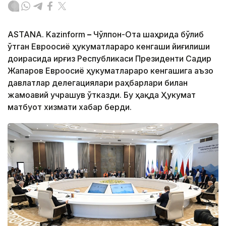
ASTANA. Kazinform
–
Чўлпон-Ота шаҳрида бўлиб
ўтган Евроосиё ҳукуматлараро кенгаши йиғилиши
доирасида Қирғиз Республикаси Президенти Садир
Жапаров Евроосиё ҳукуматлараро кенгашига аъзо
давлатлар делегациялари раҳбарлари билан
жамоавий учрашув ўтказди. Бу ҳақда Ҳукумат
матбуот хизмати хабар берди.