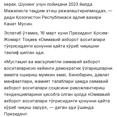
керак. Шунинг учун лойиҳани 2023 йилда
Мажилисга тақдим этиш режалаштирилмоқда», —
деди Қозоғистон Республикаси адлия вазири
Канат Мусин.
Эслатиб ўтамиз, 16 март куни Президент Қосим-
Жомарт Тоқаев «Оммавий ахборот воситалари
тўғрисида»ги қонунни қайта кўриб чиқишни
таклиф қилган эди.
«Мустақил ва масъулиятли оммавий ахборот
воситаларисиз кейинги демократик ўзгаришларни
амалга ошириш мумкин эмас. Бинобарин, давлат
манфаатлари, жамият талаблари ҳамда оммавий
ахборот воситалари соҳасини ривожлантириш
тенденцияларини ҳисобга олган ҳолда «Оммавий
ахборот воситалари тўғрисида»ги қонунни қайта
кўриб чиқиш зарур», — деган эди ўшанда
Президент.