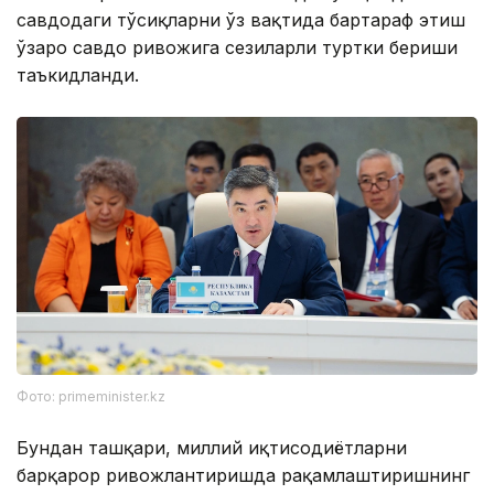
савдодаги тўсиқларни ўз вақтида бартараф этиш
ўзаро савдо ривожига сезиларли туртки бериши
таъкидланди.
Фото: primeminister.kz
Бундан ташқари, миллий иқтисодиётларни
барқарор ривожлантиришда рақамлаштиришнинг