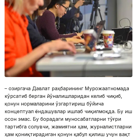
– Ҳозиргача Давлат раҳбарининг Мурожаатномада
кўрсатиб берган йўналишларидан келиб чиқиб,
қонун нормаларини ўзгартириш бўйича
концептуал ёндашувлар ишлаб чиқилмоқда. Бу иш
осон эмас. Бу борадаги муносабатларни тўғри
тартибга солувчи, жамиятни ҳам, журналистларни
ҳам қониқтирадиган қонун қабул қилиш учун вақт