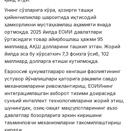
Унинг сўзларига кўра, ҳозирги ташқи
қийинчиликлар шароитида иқтисодий
ҳамкорликни мустаҳкамлаш аҳамияти янада
ортмоқда. 2025 йилда ЕОИИ давлатлари
ўртасидаги товар айирбошлаш ҳажми 95
миллиард АҚШ долларини ташкил этган. Жорий
йилда эса бу кўрсаткич 7,3 фоизга ўсиб, 102
миллиард долларга етиши кутилмоқда.
Евроосиё ҳукуматлараро кенгаши фаолиятининг
устувор йўналишлари қаторига рақамли савдо
механизмларини ривожлантириш, ЕОИИнинг
интеграциялашган ахборот тизими доирасида
сунъий интеллект технологияларини жорий этиш,
шунингдек, озиқ-овқат маҳсулотларининг аъзо
давлатлар бозорларига эркин киришини
таъминловчи механизмларни такомиллаштириш
киради.