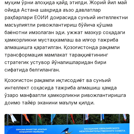
муҳим ўрни алоҳида қайд этилди. Жорий йил май
ойида Астана шаҳрида аъзо давлатлар
раҳбарлари ЕОИИ доирасида сунъий интеллектни
масъулиятли ривожлантириш бўйича қўшма
баёнотни имзолаган эди. Ҳужжат мазкур соҳадаги
ҳамкорликни мустаҳкамлаш ва илғор тажриба
алмашишга қаратилган. Қозоғистонда рақамли
трансформация мамлакат тараққиётининг
стратегик устувор йўналишларидан бири
сифатида белгиланган.
Қозоғистон рақамли иқтисодиёт ва сунъий
интеллект соҳасида тажриба алмашиш ҳамда
ўзаро манфаатли ҳамкорликни ривожлантиришга
доимо тайёр эканини маълум қилди.