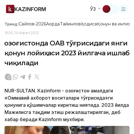
KAZINFORM
ЎЗ
Сайлов-2026
Ақорда
Тайинлов
Ҳодиса
Қонун ва интизо
Тренд:
15:55, 14 Апрел 2022
Қозоғистонда ОАВ тўғрисидаги янги
қонун лойиҳаси 2023 йилгача ишлаб
чиқилади
NUR-SULTAN. Кazinform - Қозоғистон амалдаги
«Оммавий ахборот воситалари тўғрисида»ги
қонунига қўшимчалар киритиш ниятида. 2023 йилда
Мажилисга тақдим этиш режалаштирилган, деб
хабар беради Kazinform мухбири.