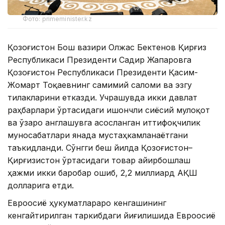
Фото: primeminister.kz
Қозоғистон Бош вазири Олжас Бектенов Қирғиз
Республикаси Президенти Садир Жапаровга
Қозоғистон Республикаси Президенти Қасим-
Жомарт Тоқаевнинг самимий саломи ва эзгу
тилакларини етказди. Учрашувда икки давлат
раҳбарлари ўртасидаги ишончли сиёсий мулоқот
ва ўзаро англашувга асосланган иттифоқчилик
муносабатлари янада мустаҳкамланаётгани
таъкидланди. Сўнгги беш йилда Қозоғистон–
Қирғизистон ўртасидаги товар айирбошлаш
ҳажми икки баробар ошиб, 2,2 миллиард АҚШ
долларига етди.
Евроосиё ҳукуматлараро кенгашининг
кенгайтирилган таркибдаги йиғилишида Евроосиё