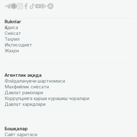
Ruknlar
Ҳодиса
Сиёсат
Таҳлил
Иқтисодиёт
Жаҳон
Агентлик ҳақида
Фойдаланувчи шартномаси
Махфийлик сиёсати
Давлат рамзлари
Коррупцияга қарши курашиш чоралари
Давлат харидлари
Бошқалар
Сайт харитаси