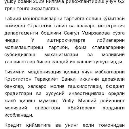
ушбу соҳани 2029 йилгача ривожлантириш учун 6,2
трлн тенге ажратилган.
Табиий монополияларни тартибга солиш қўмитаси
номидан Стратегик таҳлил ва халқаро интеграция
департаменти бошлиғи Саягул Умирзақова сўзга
чиқди. У иштирокчиларга лойиҳаларни
молиялаштириш тартиби, фоиз ставкаларини
субсидиялаш механизмлари ва молиявий
ташкилотлар билан қандай ишлашни тушунтирди.
Тизимни модернизация қилиш учун маблағларни
Қозоғистон Тараққиёт Банки, иккинчи даражали
банклар, халқаро молия ташкилотлари, бюджет
кредитлари ва хусусий инвестициялар орқали
жалб қилиш мумкин. Ушбу Миллий лойиҳанинг
молиявий оператори «Бәйтерек» холдинги
ҳисобланади.
Кредит қийматига ва унинг аҳоли томонидан