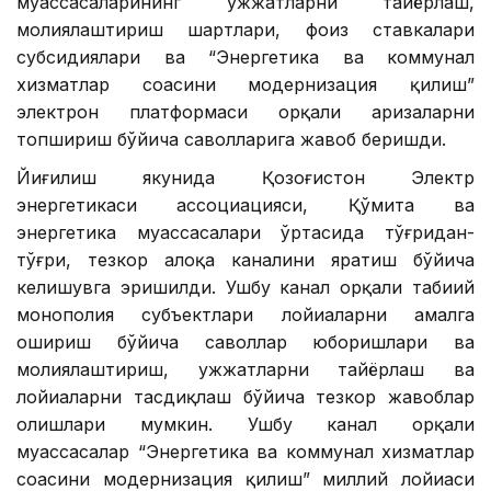
муассасаларининг ҳужжатларни тайёрлаш,
молиялаштириш шартлари, фоиз ставкалари
субсидиялари ва “Энергетика ва коммунал
хизматлар соҳасини модернизация қилиш”
электрон платформаси орқали аризаларни
топшириш бўйича саволларига жавоб беришди.
Йиғилиш якунида Қозоғистон Электр
энергетикаси ассоциацияси, Қўмита ва
энергетика муассасалари ўртасида тўғридан-
тўғри, тезкор алоқа каналини яратиш бўйича
келишувга эришилди. Ушбу канал орқали табиий
монополия субъектлари лойиҳаларни амалга
ошириш бўйича саволлар юборишлари ва
молиялаштириш, ҳужжатларни тайёрлаш ва
лойиҳаларни тасдиқлаш бўйича тезкор жавоблар
олишлари мумкин. Ушбу канал орқали
муассасалар “Энергетика ва коммунал хизматлар
соҳасини модернизация қилиш” миллий лойиҳаси