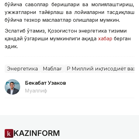
бўйича саволлар беришлари ва молиялаштириш,
ҳужжатларни тайёрлаш ва лойиҳаларни тасдиқлаш
бўйича тезкор маслаҳатлар олишлари мумкин.
Эслатиб ўтамиз, Қозоғистон энергетика тизими
қандай ўзгариши мумкинлиги ҳақида
хабар
берган
эдик.
Энергетика
Маблағ
ҚР Миллий иқтисодиёт ваз
Бекабат Узаков
Муаллиф
KAZINFORM