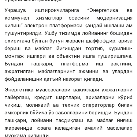
Учрашув иштирокчиларига “Энергетика ва
коммунал хизматлар соҳасини модернизация
қилиш” электрон платформаси қандай ишлаши ҳам
тушунтирилди. Ушбу тизимда лойиҳанинг бошидан
охиригача бўлган бутун жараён шаффофдир: ариза
бериш ва маблағ йиғишдан тортиб, қурилиш-
монтаж ишлари ва объектни ишга туширишгача.
Бундан ташқари, платформа иш вақтини,
ажратилган маблағларнинг ҳажмини ва улардан
фойдаланишни қатъий назорат қилади.
Энергетика муассасалари вакиллари ҳужжатларни
тайёрлаш, кредит шартлари, аризаларни кўриб
чиқиш, молиявий ва техник операторлар билан
ҳамкорлик бўйича ўз саволларини беришди. Бундан
ташқари, лойиҳани тасдиқлаш ва маблағ йиғиш
жараёнида юзага келадиган амалий масалалар
муҳокама қилинди.