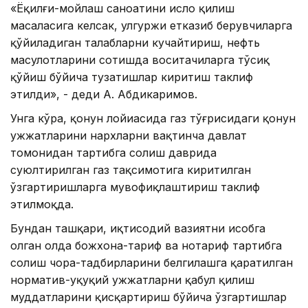
«Ёқилғи-мойлаш саноатини ислоҳ қилиш
масаласига келсак, улгуржи етказиб берувчиларга
қўйиладиган талабларни кучайтириш, нефть
маҳсулотларини сотишда воситачиларга тўсиқ
қўйиш бўйича тузатишлар киритиш таклиф
этилди», - деди А. Абдикаримов.
Унга кўра, қонун лойиҳасида газ тўғрисидаги қонун
ҳужжатларини нархларни вақтинча давлат
томонидан тартибга солиш даврида
суюлтирилган газ тақсимотига киритилган
ўзгартиришларга мувофиқлаштириш таклиф
этилмоқда.
Бундан ташқари, иқтисодий вазиятни ҳисобга
олган ҳолда божхона-тариф ва нотариф тартибга
солиш чора-тадбирларини белгилашга қаратилган
норматив-ҳуқуқий ҳужжатларни қабул қилиш
муддатларини қисқартириш бўйича ўзгартишлар