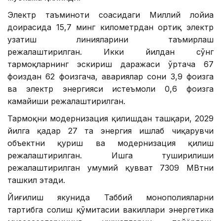
Электр таъминоти соҳасидаги Миллий лойиҳа
доирасида 15,7 минг километрдан ортиқ электр
узатиш линияларини таъмирлаш
режалаштирилган. Икки йилдан сўнг
тармоқларнинг эскириш даражаси ўртача 67
фоиздан 62 фоизгача, авариялар сони 3,9 фоизга
ва электр энергияси истеъмоли 0,6 фоизга
камайиши режалаштирилган.
Тармоқни модернизация қилишдан ташқари, 2029
йилга қадар 27 та энергия ишлаб чиқарувчи
объектни қуриш ва модернизация қилиш
режалаштирилган. Ишга туширилиши
режалаштирилган умумий қувват 7309 МВтни
ташкил этади.
Йиғилиш якунида Таббий монополияларни
тартибга солиш қўмитасии вакиллари энергетика