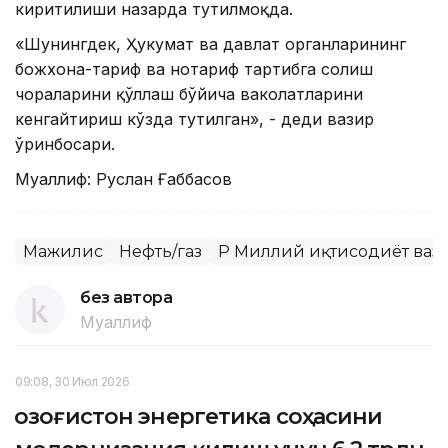
киритилиши назарда тутилмоқда.
«Шунингдек, Ҳукумат ва давлат органларининг
божхона-тариф ва нотариф тартибга солиш
чораларини қўллаш бўйича ваколатларини
кенгайтириш кўзда тутилган», - деди вазир
ўринбосари.
Муаллиф: Руслан Ғаббасов
Мажилис
Нефть/газ
ҚР Миллий иқтисодиёт ваз
без автора
Муаллиф
09:08, 30 Июл 2026
Қозоғистон энергетика соҳасини