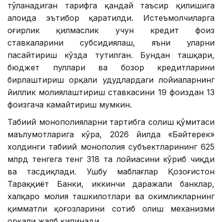
тўланадиган тарифга қандай таъсир қилишига
алоҳида эътибор қаратилди. Истеъмолчиларга
оғирлик қилмаслик учун кредит фоиз
ставкаларини субсидиялаш, яъни уларни
пасайтириш кўзда тутилган. Бундан ташқари,
бюджет пуллари ва бозор кредитларини
бирлаштириш орқали ҳудудлардаги лойиҳаларнинг
йиллик молиялаштириш ставкасини 19 фоиздан 13
фоизгача камайтириш мумкин.
Табиий монополияларни тартибга солиш қўмитаси
маълумотларига кўра, 2026 йилда «Бәйтерек»
холдинги табиий монополия субъектларининг 625
млрд тенгега тенг 318 та лойиҳасини кўриб чиқди
ва тасдиқлади. Ушбу маблағлар Қозоғистон
Тараққиёт Банки, иккинчи даражали банклар,
халқаро молия ташкилотлари ва ҳокимликларнинг
қимматли қоғозларини сотиб олиш механизми
орқали жалб қилинади.