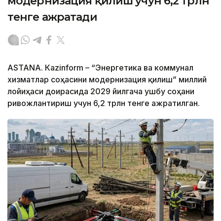
модернизация қилиш учун 6,2 трлн
тенге ажратади
ASTANА. Кazinform – “Энергетика ва коммунал
хизматлар соҳасини модернизация қилиш” миллий
лойиҳаси доирасида 2029 йилгача ушбу соҳани
ривожлантириш учун 6,2 трлн тенге ажратилган.