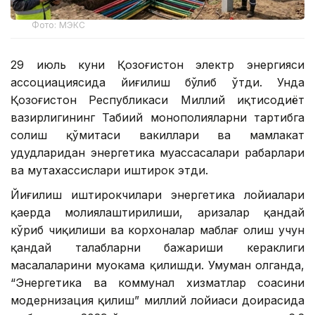
Фото: МЭКС
29 июль куни Қозоғистон электр энергияси
ассоциациясида йиғилиш бўлиб ўтди. Унда
Қозоғистон Республикаси Миллий иқтисодиёт
вазирлигининг Табиий монополияларни тартибга
солиш қўмитаси вакиллари ва мамлакат
ҳудудларидан энергетика муассасалари раҳбарлари
ва мутахассислари иштирок этди.
Йиғилиш иштирокчилари энергетика лойиҳалари
қаерда молиялаштирилиши, аризалар қандай
кўриб чиқилиши ва корхоналар маблағ олиш учун
қандай талабларни бажариши кераклиги
масалаларини муҳокама қилишди. Умуман олганда,
“Энергетика ва коммунал хизматлар соҳасини
модернизация қилиш” миллий лойиҳаси доирасида