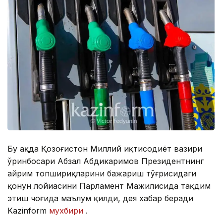
Бу ҳақда Қозоғистон Миллий иқтисодиёт вазири
ўринбосари Абзал Абдикаримов Президентнинг
айрим топшириқларини бажариш тўғрисидаги
қонун лойиҳасини Парламент Мажилисида тақдим
этиш чоғида маълум қилди, дея хабар беради
Kazinform
мухбири
.