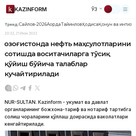
KAZINFORM
ЎЗ
Сайлов-2026
Ақорда
Тайинлов
Ҳодиса
Қонун ва интизо
Тренд:
20:32, 21 Июн 2022
Қозоғистонда нефть маҳсулотларини
сотишда воситачиларга тўсиқ
қўйиш бўйича талаблар
кучайтирилади
NUR-SULTAN. Кazinform - Ҳукумат ва давлат
органларининг божхона-тариф ва нотариф тартибга
солиш чораларини қўллаш доирасида ваколатлари
кенгайтирилади.