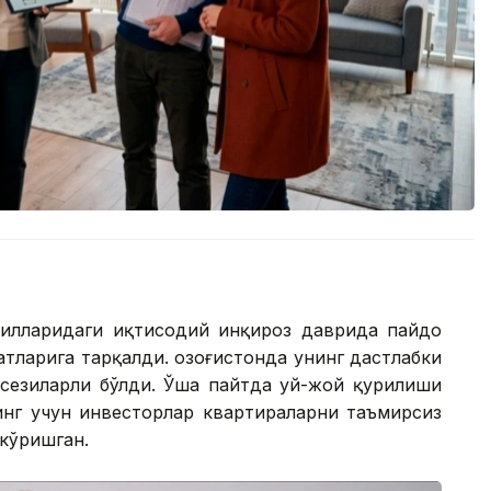
йилларидаги иқтисодий инқироз даврида пайдо
тларига тарқалди. Қозоғистонда унинг дастлабки
 сезиларли бўлди. Ўша пайтда уй-жой қурилиши
инг учун инвесторлар квартираларни таъмирсиз
кўришган.