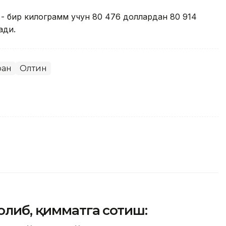
- бир килограмм учун 80 476 доллардан 80 914
ади.
ран
Олтин
олиб, қимматга сотиш: