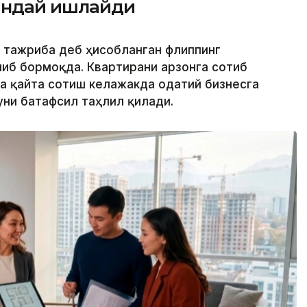
қандай ишлайди
й тажриба деб ҳисобланган флиппинг
ниб бормоқда. Квартирани арзонга сотиб
а қайта сотиш келажакда одатий бизнесга
ни батафсил таҳлил қилади.