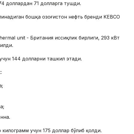
74 доллардан 71 долларга тушди.
линадиган бошқа Қозоғистон нефть бренди KEBCO
thermal unit - Британия иссиқлик бирлиги, 293 кВт
рилди.
учун 144 долларни ташкил этади.
:
а;
а;
нна.
 килограмм учун 175 доллар бўлиб қолди.