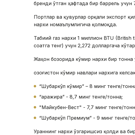
бренди ўтган ҳафтада бир баррель учун 
Портлар ва қувурлар орқали экспорт қи
нархи номаълумлигича қолмоқда.
Табиий газ нархи 1 миллион BTU (British 
соатга тенг) учун 2,272 долларгача кўта
Жаҳон бозорида кўмир нархи бир тонна 
Қозоғистон кўмир навлари нархига келсак
“Шубаркўл кўмир” – 8 минг тенге/тонн
“Қаражира” - 8,7 минг тенге/тонна;
"Майкубен-Вест" - 7,7 минг тенге/тонн
“Шубаркўл Премиум” - 9 минг тенге/то
Ураннинг нархи ўзгаришсиз қолди ва бир