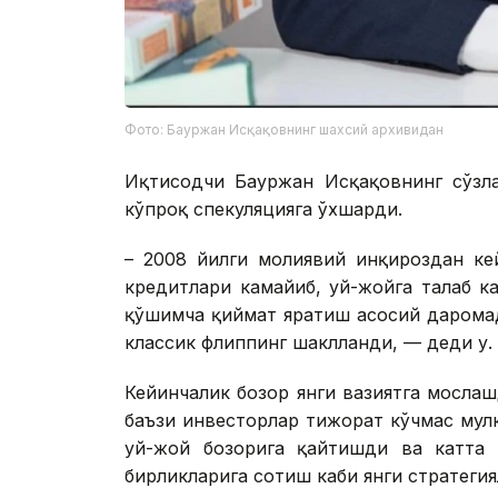
Фото: Бауржан Исқақовнинг шахсий архивидан
Иқтисодчи Бауржан Исқақовнинг сўзла
кўпроқ спекуляцияга ўхшарди.
– 2008 йилги молиявий инқироздан ке
кредитлари камайиб, уй-жойга талаб к
қўшимча қиймат яратиш асосий дарома
классик флиппинг шаклланди, — деди у.
Кейинчалик бозор янги вазиятга мослаш
баъзи инвесторлар тижорат кўчмас мулк
уй-жой бозорига қайтишди ва катта 
бирликларига сотиш каби янги стратег