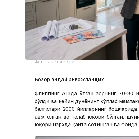
Фото: Kazinform / СИ
Бозор қандай ривожланди?
Флиппинг АҚШда ўтган асрнинг 70-80 
бўлди ва кейин дунёнинг кўплаб мамлака
белгилари 2000 йилларнинг бошларида
авж олган ва талаб юқори бўлган, шун
юқори нархда қайта сотишган ва фойда 