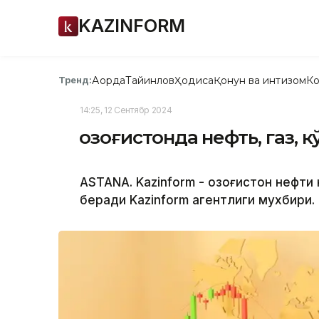
KAZINFORM
Ақорда
Тайинлов
Ҳодиса
Қонун ва интизом
Ко
Тренд:
14:25, 12 Сентябр 2024
Қозоғистонда нефть, газ, 
ASTANA. Kazinform - Қозоғистон нефт
беради Kazinform агентлиги мухбири.