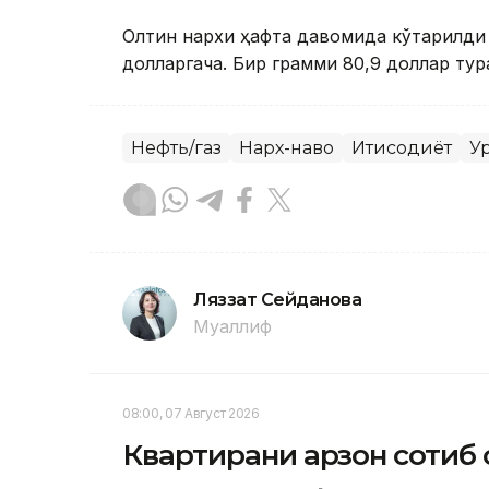
Олтин нархи ҳафта давомида кўтарилди 
долларгача. Бир грамми 80,9 доллар тур
Нефть/газ
Нарх-наво
Иқтисодиёт
У
Ляззат Сейданова
Муаллиф
08:00, 07 Август 2026
Квартирани арзон сотиб 