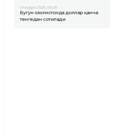
01 avgust 2026, 09:36
Бугун Қозоғистонда доллар қанча
тенгедан сотилади