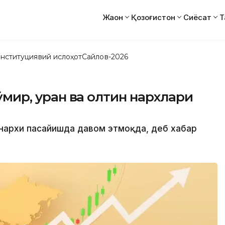
Жаҳон
Қозоғистон
Сиёсат
Т
нституциявий ислоҳот
Сайлов-2026
кўмир, уран ва олтин нархлари
и нархи пасайишда давом этмоқда, деб хабар