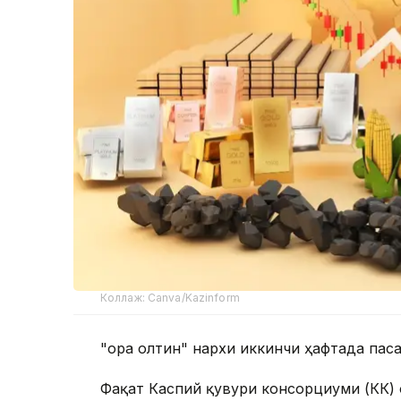
Коллаж: Canva/Kazinform
"Қора олтин" нархи иккинчи ҳафтада па
Фақат Каспий қувури консорциуми (КҚК)