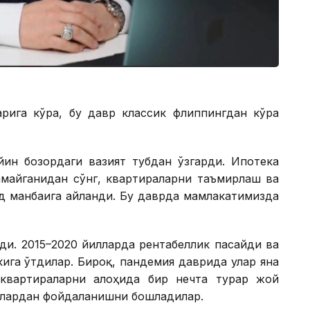
рига кўра, бу давр классик флиппингдан кўра
йин бозордаги вазият тубдан ўзгарди. Ипотека
амайганидан сўнг, квартираларни таъмирлаш ва
д манбаига айланди. Бу даврда мамлакатимизда
ди. 2015–2020 йилларда рентабеллик пасайди ва
ига ўтдилар. Бироқ, пандемия даврида улар яна
квартираларни алоҳида бир нечта турар жой
иялардан фойдаланишни бошладилар.