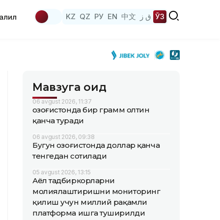
KZ
QZ
РУ
EN
中文
ق ز
ЎЗ
аҳлил
Мавзуга оид
06 avgust 2026, 11:37
Қозоғистонда бир грамм олтин
қанча туради
06 avgust 2026, 09:38
Бугун Қозоғистонда доллар қанча
тенгедан сотилади
05 avgust 2026, 13:15
Аёл тадбиркорларни
молиялаштиришни мониторинг
қилиш учун миллий рақамли
платформа ишга туширилди