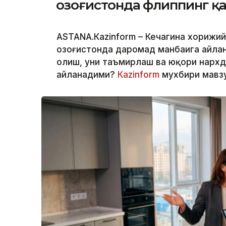
Қозоғистонда флиппинг 
ASTANА.Кazinform – Кечагина хорижи
Қозоғистонда даромад манбаига айла
олиш, уни таъмирлаш ва юқори нархд
айланадими?
Кazinform
мухбири мавзу