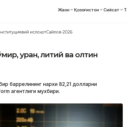
Жаҳон
Қозоғистон
Сиёсат
Т
нституциявий ислоҳот
Сайлов-2026
кўмир, уран, литий ва олтин
 бир баррелининг нархи 82,21 долларни
form агентлиги мухбири.