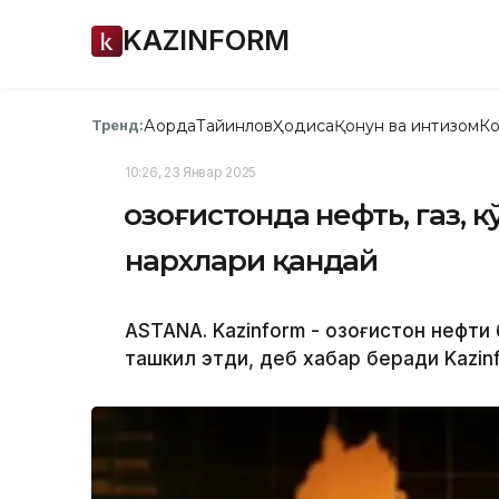
KAZINFORM
Ақорда
Тайинлов
Ҳодиса
Қонун ва интизом
Ко
Тренд:
10:26, 23 Январ 2025
Қозоғистонда нефть, газ, 
нархлари қандай
ASTANA. Kazinform - Қозоғистон нефти
ташкил этди, деб хабар беради Kazin