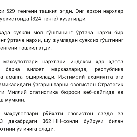
и 529 тенгени ташкил этди. Энг арзон нархлар
уркистонда (324 тенге) кузатилди.
када суякли мол гўштининг ўртача нархи бир
инг ўртача нархи, шу жумладан суяксиз гўштнинг
тенгени ташкил этди.
 маҳсулотлари нархлари индекси ҳар ҳафта
и барча вилоят марказларида, республика
а амалга оширилади. Ижтимоий аҳамиятга эга
амикасидаги ўзгаришларни Қозоғистон Стратегик
ги Миллий статистика бюроси веб-сайтида ва
иш мумкин.
 маҳсулотлари рўйхати Қозоғистон савдо ва
3 декабрдаги 362-НН-сонли буйруғи билан
отини ўз ичига олади.