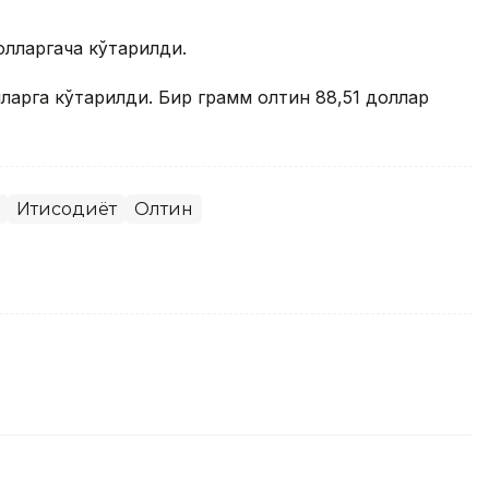
олларгача кўтарилди.
ларга кўтарилди. Бир грамм олтин 88,51 доллар
Иқтисодиёт
Олтин