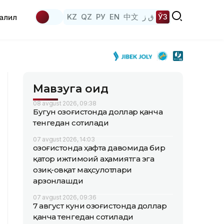
KZ
QZ
РУ
EN
中文
ق ز
ЎЗ
аҳлил
Мавзуга оид
08 avgust 2026, 09:38
Бугун Қозоғистонда доллар қанча
тенгедан сотилади
07 avgust 2026, 14:03
Қозоғистонда ҳафта давомида бир
қатор ижтимоий аҳамиятга эга
озиқ-овқат маҳсулотлари
арзонлашди
07 avgust 2026, 09:36
7 август куни Қозоғистонда доллар
қанча тенгедан сотилади