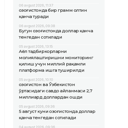
06 avgust 2026, 11:37
Қозоғистонда бир грамм олтин
қанча туради
06 avgust 2026, 09:38
Бугун Қозоғистонда доллар қанча
тенгедан сотилади
05 avgust 2026, 13:15
Аёл тадбиркорларни
молиялаштиришни мониторинг
қилиш учун миллий рақамли
платформа ишга туширилди
05 avgust 2026, 10:10
Қозоғистон ва Ўзбекистон
ўртасидаги савдо айланмаси 2,7
миллиард доллардан ошди
05 avgust 2026, 09:36
5 август куни Қозоғистонда доллар
қанча тенгедан сотилади
04 avgust 2026, 09:36