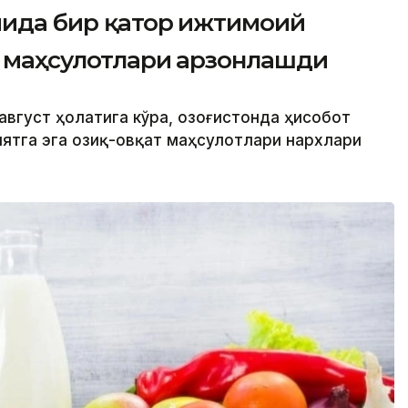
мида бир қатор ижтимоий
т маҳсулотлари арзонлашди
август ҳолатига кўра, Қозоғистонда ҳисобот
ятга эга озиқ-овқат маҳсулотлари нархлари