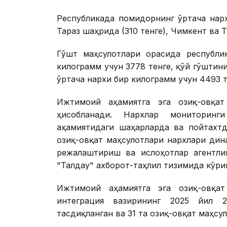
Республикада помидорнинг ўртача нарх
Тараз шаҳрида (310 тенге), Чимкент ва Т
Гўшт маҳсулотлари орасида республи
килограмм учун 3778 тенге, қўй гўштин
ўртача нархи бир килограмм учун 4493 
Ижтимоий аҳамиятга эга озиқ-овқат
ҳисобланади. Нархлар мониторинг
аҳамиятидаги шаҳарларда ва пойтахтд
озиқ-овқат маҳсулотлари нархлари дин
режалаштириш ва ислоҳотлар агентли
"Талдау" ахборот-таҳлил тизимида кўр
Ижтимоий аҳамиятга эга озиқ-овқат
интеграция вазирининг 2025 йил 2
тасдиқланган ва 31 та озиқ-овқат маҳсул