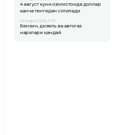
4 август куни Қозоғистонда доллар
қанча тенгедан сотилади
03 avgust 2026, 11:10
Бензин, дизель ва автогаз
нархлари қандай