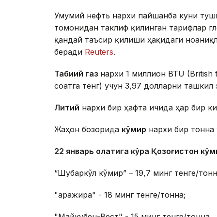
Умумий нефть нархи пайшанба куни туш
томонидан таклиф қилинган тарифлар гл
қандай таъсир қилиши ҳақидаги ноаниқ
беради
Reuters
.
Табиий газ
нархи 1 миллион BTU (British 
соатга тенг) учун 3,97 долларни ташкил 
Литий
нархи бир ҳафта ичида ҳар бир ки
Жаҳон бозорида
кўмир
нархи бир тонна 
22 январь ҳолатига кўра Қозоғистон кў
“Шубаркўл кўмир” – 19,7 минг тенге/тонн
"Қаражира" - 18 минг тенге/тонна;
"Майкубен-Вест" - 15 минг тенге/тонна.