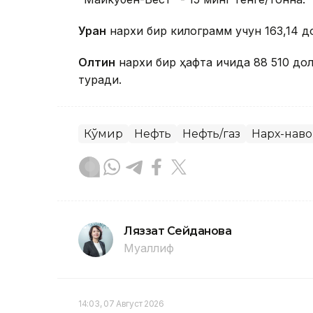
Уран
нархи бир килограмм учун 163,14 д
Олтин
нархи бир ҳафта ичида 88 510 дол
туради.
Кўмир
Нефть
Нефть/газ
Нарх-наво
Ляззат Сейданова
Муаллиф
14:03, 07 Август 2026