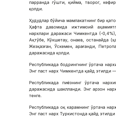
парранда гўшти, қийма, творог, кефи
қолди.
Ҳудудлар бўйича мамлакатнинг бир қат
Ҳафта давомида ижтимоий аҳамиятг
нархлари даражаси Чимкентда (-0,4%),
Ақтўбе, Кўкшетау, Қонаев, Қостанайда (
Жезқазған, Ўскемен, Қарағанди, Петро
даражасида қолди.
Республикада бодрингнинг ўртача нарх
Энг паст нарх Чимкентда қайд этилди — 
Республикада пиёзнинг ўртача нархи
даражасида шаклланди. Энг арзон нарх
тенге.
Республикада оқ карамнинг ўртача нарх
Энг паст нарх Туркистонда қайд этилди 