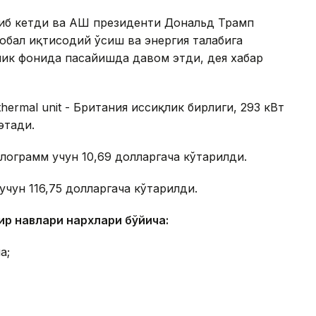
иб кетди ва АҚШ президенти Дональд Трамп
обал иқтисодий ўсиш ва энергия талабига
лик фонида пасайишда давом этди, дея хабар
thermal unit - Британия иссиқлик бирлиги, 293 кВт
этади.
лограмм учун 10,69 долларгача кўтарилди.
учун 116,75 долларгача кўтарилди.
мир навлари нархлари бўйича:
а;