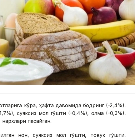
тларига кўра, ҳафта давомида бодринг (-2,4%),
1,7%), суяксиз мол гўшти (-0,4%), олма (-0,3%),
) нархлари пасайган.
лган нон, суяксиз мол гўшти, товуқ гўшти,