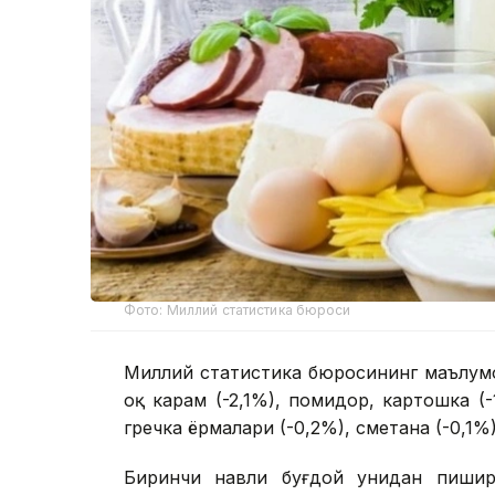
Фото: Миллий статистика бюроси
Миллий статистика бюросининг маълумо
оқ карам (-2,1%), помидор, картошка (-
гречка ёрмалари (-0,2%), сметана (-0,1%
Биринчи навли буғдой унидан пишири