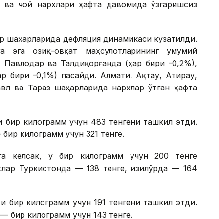
р ва чой нархлари ҳафта давомида ўзгаришсиз
ор шаҳарларида дефляция динамикаси кузатилди.
а эга озиқ-овқат маҳсулотларининг умумий
 Павлодар ва Талдиқорғанда (ҳар бири -0,2%),
ҳар бири -0,1%) пасайди. Алмати, Ақтау, Атирау,
павл ва Тараз шаҳарларида нархлар ўтган ҳафта
и бир килограмм учун 483 тенгени ташкил этди.
бир килограмм учун 321 тенге.
га келсак, у бир килограмм учун 200 тенге
лар Туркистонда — 138 тенге, Қизилўрда — 164
и бир килограмм учун 191 тенгени ташкил этди.
— бир килограмм учун 143 тенге.