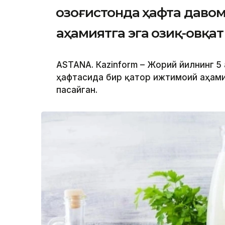
Қозоғистонда ҳафта даво
аҳамиятга эга озиқ-овқа
ASTANА. Кazinform – Жорий йилнинг 5 
ҳафтасида бир қатор ижтимоий аҳами
пасайган.